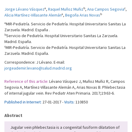
a
b
c
Jorge Lévano Vásquez
,
Raquel Muñoz Muñiz
,
Ana Campos Segovia
,
a
b
Alicia Martínez-Villasante Alemán
,
Begoña Arias Novas
a
MIR-Pediatría. Servicio de Pediatría. Hospital Universitario Sanitas La
Zarzuela. Madrid. España .
b
Servicio de Pediatría. Hospital Universitario Sanitas La Zarzuela.
Madrid. España.
c
MIR-Pediatría. Servicio de Pediatría. Hospital Universitario Sanitas La
Zarzuela. Madrid. España.
Correspondence: J Lévano. E-mail:
jorgeademir.levano@salud.madrid.org
Reference of this article:
Lévano Vásquez J, Muñoz Muñiz R, Campos
Segovia A, Martínez-Villasante Alemán A, Arias Novas B. Phlebectasia
of internal jugular vein. Rev Pediatr Aten Primaria. 2017;19:63-6.
Published in Internet:
27-01-2017 -
Visits:
110850
Abstract
Jugular vein phlebectasia is a congenital fusiform dilatation of