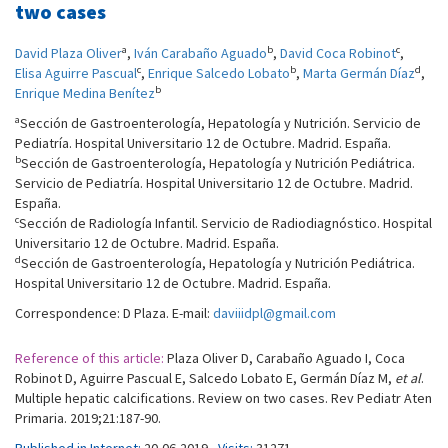
two cases
a
b
c
David Plaza Oliver
,
Iván Carabaño Aguado
,
David Coca Robinot
,
c
b
d
Elisa Aguirre Pascual
,
Enrique Salcedo Lobato
,
Marta Germán Díaz
,
b
Enrique Medina Benítez
a
Sección de Gastroenterología, Hepatología y Nutrición. Servicio de
Pediatría. Hospital Universitario 12 de Octubre. Madrid. España.
b
Sección de Gastroenterología, Hepatología y Nutrición Pediátrica.
Servicio de Pediatría. Hospital Universitario 12 de Octubre. Madrid.
España.
c
Sección de Radiología Infantil. Servicio de Radiodiagnóstico. Hospital
Universitario 12 de Octubre. Madrid. España.
d
Sección de Gastroenterología, Hepatología y Nutrición Pediátrica.
Hospital Universitario 12 de Octubre. Madrid. España.
Correspondence: D Plaza. E-mail:
daviiidpl@gmail.com
Reference of this article:
Plaza Oliver D, Carabaño Aguado I, Coca
Robinot D, Aguirre Pascual E, Salcedo Lobato E, Germán Díaz M,
et al
.
Multiple hepatic calcifications. Review on two cases. Rev Pediatr Aten
Primaria. 2019;21:187-90.