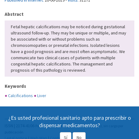
Published in Internet:
20-06-2019 -
Visits:
31271
Abstract
Fetal hepatic calcifications may be noticed during gestational
ultrasound follow-up. They may be unique or multiple, and may
be associated with or without problems such as
chromosomopaties or prenatal infections. Isolated lesions
have a good prognosis and are most often asymptomatic. We
communicate two clinical cases of patients with multiple
congenital hepatic calcifications. The management and
prognosis of this pathology is reviewed.
Keywords
●
Calcifications
●
Liver
¿Es usted profesional sanitario apto para prescribir o
dispensar medicamentos?
ISSN | 2174-4106
Publicación Open Acess, incluida en DOAJ, sin cargo por
publicación.
Sí
No
Legal notice
|
Web Map
|
Contact