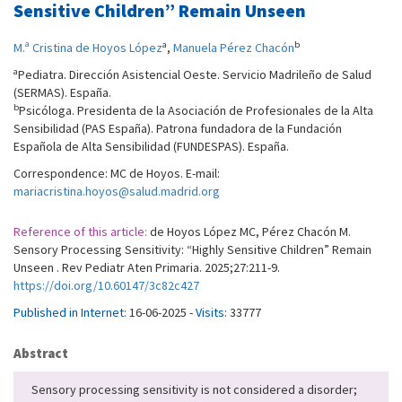
Sensitive Children” Remain Unseen
a
b
M.ª Cristina de Hoyos López
,
Manuela Pérez Chacón
a
Pediatra. Dirección Asistencial Oeste. Servicio Madrileño de Salud
(SERMAS). España.
b
Psicóloga. Presidenta de la Asociación de Profesionales de la Alta
Sensibilidad (PAS España). Patrona fundadora de la Fundación
Española de Alta Sensibilidad (FUNDESPAS). España.
Correspondence: MC de Hoyos. E-mail:
mariacristina.hoyos@salud.madrid.org
Reference of this article:
de Hoyos López MC, Pérez Chacón M.
Sensory Processing Sensitivity: “Highly Sensitive Children” Remain
Unseen . Rev Pediatr Aten Primaria. 2025;27:211-9.
https://doi.org/10.60147/3c82c427
Published in Internet:
16-06-2025 -
Visits:
33777
Abstract
Sensory processing sensitivity is not considered a disorder;