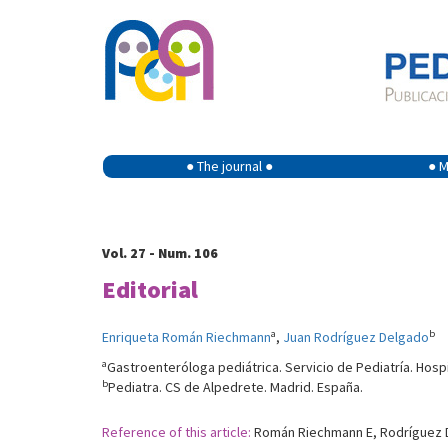
● The journal ●
● M
Vol. 27 - Num. 106
Editorial
a
b
Enriqueta Román Riechmann
,
Juan Rodríguez Delgado
a
Gastroenteróloga pediátrica. Servicio de Pediatría. Hosp
b
Pediatra. CS de Alpedrete. Madrid. España.
Reference of this article:
Román Riechmann E, Rodríguez De