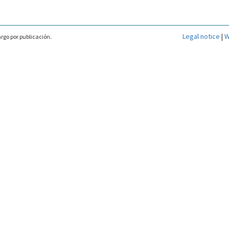
Legal notice
|
W
rgo por publicación.