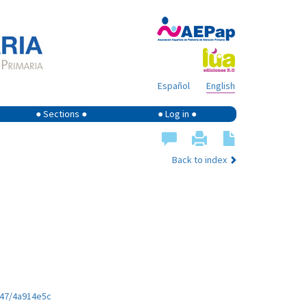
Español
English
● Sections ●
● Log in ●
Back to index
147/4a914e5c