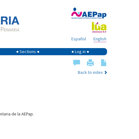
Español
English
● Sections ●
● Log in ●
Back to index
itaria de la AEPap.