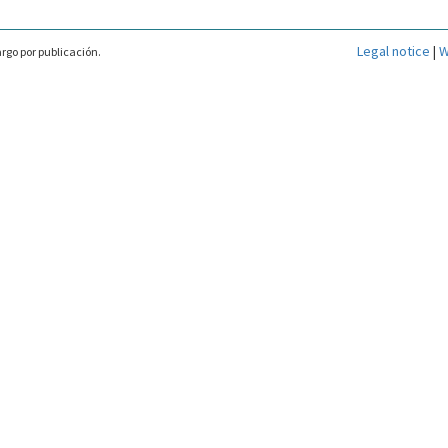
Legal notice
|
W
rgo por publicación.