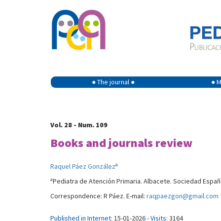
● The journal ●
● M
Vol. 28 - Num. 109
Books and journals review
a
Raquel Páez González
a
Pediatra de Atención Primaria. Albacete. Sociedad Españo
Correspondence: R Páez. E-mail:
raqpaezgon@gmail.com
Published in Internet:
15-01-2026 -
Visits:
3164