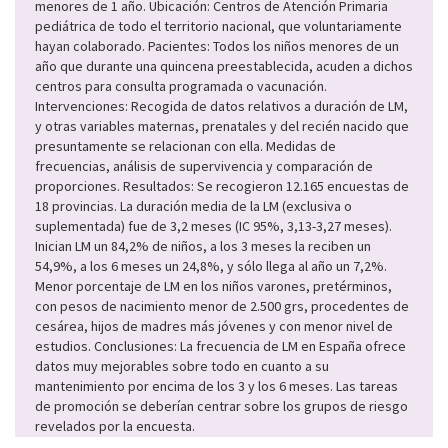
menores de 1 año. Ubicación: Centros de Atención Primaria
pediátrica de todo el territorio nacional, que voluntariamente
hayan colaborado. Pacientes: Todos los niños menores de un
año que durante una quincena preestablecida, acuden a dichos
centros para consulta programada o vacunación.
Intervenciones: Recogida de datos relativos a duración de LM,
y otras variables maternas, prenatales y del recién nacido que
presuntamente se relacionan con ella. Medidas de
frecuencias, análisis de supervivencia y comparación de
proporciones. Resultados: Se recogieron 12.165 encuestas de
18 provincias. La duración media de la LM (exclusiva o
suplementada) fue de 3,2 meses (IC 95%, 3,13-3,27 meses).
Inician LM un 84,2% de niños, a los 3 meses la reciben un
54,9%, a los 6 meses un 24,8%, y sólo llega al año un 7,2%.
Menor porcentaje de LM en los niños varones, pretérminos,
con pesos de nacimiento menor de 2.500 grs, procedentes de
cesárea, hijos de madres más jóvenes y con menor nivel de
estudios. Conclusiones: La frecuencia de LM en España ofrece
datos muy mejorables sobre todo en cuanto a su
mantenimiento por encima de los 3 y los 6 meses. Las tareas
de promoción se deberían centrar sobre los grupos de riesgo
revelados por la encuesta.