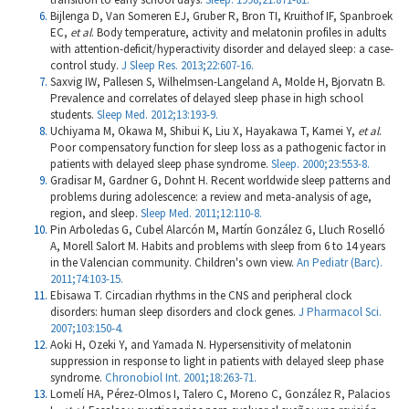
Bijlenga D, Van Someren EJ, Gruber R, Bron TI, Kruithof IF, Spanbroek
EC,
et al
. Body temperature, activity and melatonin profiles in adults
with attention-deficit/hyperactivity disorder and delayed sleep: a case-
control study.
J Sleep Res. 2013;22:607-16.
Saxvig IW, Pallesen S, Wilhelmsen-Langeland A, Molde H, Bjorvatn B.
Prevalence and correlates of delayed sleep phase in high school
students.
Sleep Med. 2012;13:193-9.
Uchiyama M, Okawa M, Shibui K, Liu X, Hayakawa T, Kamei Y,
et al
.
Poor compensatory function for sleep loss as a pathogenic factor in
patients with delayed sleep phase syndrome.
Sleep. 2000;23:553-8.
Gradisar M, Gardner G, Dohnt H. Recent worldwide sleep patterns and
problems during adolescence: a review and meta-analysis of age,
region, and sleep.
Sleep Med. 2011;12:110-8.
Pin Arboledas G, Cubel Alarcón M, Martín González G, Lluch Roselló
A, Morell Salort M. Habits and problems with sleep from 6 to 14 years
in the Valencian community. Children's own view.
An Pediatr (Barc).
2011;74:103-15.
Ebisawa T. Circadian rhythms in the CNS and peripheral clock
disorders: human sleep disorders and clock genes.
J Pharmacol Sci.
2007;103:150-4.
Aoki H, Ozeki Y, and Yamada N. Hypersensitivity of melatonin
suppression in response to light in patients with delayed sleep phase
syndrome.
Chronobiol Int. 2001;18:263-71.
Lomelí HA, Pérez-Olmos I, Talero C, Moreno C, González R, Palacios