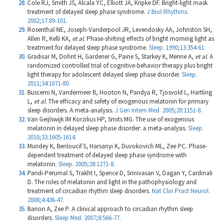
Cole RJ, Smith JS, Alcala YC, Elliott JA, Kripke DF. Bright-light mask
treatment of delayed sleep phase syndrome.
J Biol Rhythms.
2002;17:89-101.
Rosenthal NE, Joseph-Vanderpool JR, Levendosky AA, Johnston SH,
Allen R, Kelli KA,
et al
. Phase-shif­ting effects of bright morning light as
treatment for delayed sleep phase syndrome.
Sleep. 1990;13:354-61.
Gradisar M, Dohnt H, Gardener G, Paine S, Starkey K, Menne A,
et al
. A
randomized controlled trial of cognitive-behavior therapy plus bright
light therapy for adolescent delayed sleep phase disorder.
Sleep.
2011;34:1671-80.
Buscemi N, Vandermeer B, Hooton N, Pandya R, Tjosvold L, Hartling
L,
et al
. The efficacy and safety of exogenous melatonin for primary
sleep disorders. A meta-analysis.
J Gen Intern Med. 2005;20:1151-8.
Van Geijlswijk IM Korzilius HP, Smits MG. The use of exogenous
melatonin in delayed sleep phase disorder: a meta-analysis.
Sleep.
2010;33:1605-1614.
Mundey K, Benloucif S, Harsanyi K, Duvokovich ML, Zee PC. Phase-
dependent treatment of delayed sleep phase syndrome with
melatonin.
Sleep. 2005;28:1271-8.
Pandi-Perumal S, Trakht I, Spence D, Srinivasan V, Dagan Y, Cardinali
D. The roles of melatonin and light in the pathophysiology and
treatment of circadian rhythm sleep disorders.
Nat Clin Pract Neurol.
2008;4:436-47.
Barion A, Zee P. A clinical approach to circadian rhythm sleep
disorders.
Sleep Med. 2007;8:566-77.