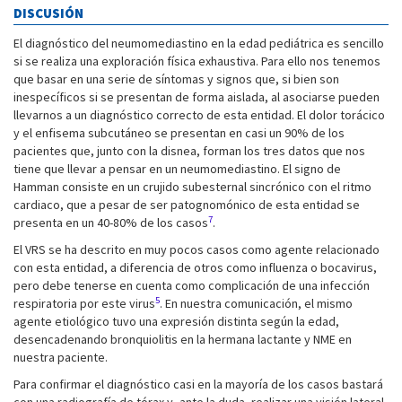
DISCUSIÓN
El diagnóstico del neumomediastino en la edad pediátrica es sencillo
si se realiza una exploración física exhaustiva. Para ello nos tenemos
que basar en una serie de síntomas y signos que, si bien son
inespecíficos si se presentan de forma aislada, al asociarse pueden
llevarnos a un diagnóstico correcto de esta entidad. El dolor torácico
y el enfisema subcutáneo se presentan en casi un 90% de los
pacientes que, junto con la disnea, forman los tres datos que nos
tiene que llevar a pensar en un neumomediastino. El signo de
Hamman consiste en un crujido subesternal sincrónico con el ritmo
cardiaco, que a pesar de ser patognomónico de esta entidad se
7
presenta en un 40-80% de los casos
.
El VRS se ha descrito en muy pocos casos como agente relacionado
con esta entidad, a diferencia de otros como influenza o bocavirus,
pero debe tenerse en cuenta como complicación de una infección
5
respiratoria por este virus
. En nuestra comunicación, el mismo
agente etiológico tuvo una expresión distinta según la edad,
desencadenando bronquiolitis en la hermana lactante y NME en
nuestra paciente.
Para confirmar el diagnóstico casi en la mayoría de los casos bastará