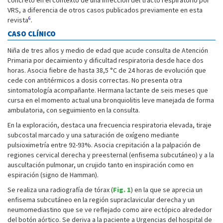
concreto en el contexto de una infección del tracto respiratorio por
VRS, a diferencia de otros casos publicados previamente en esta
6
revista
.
CASO CLÍNICO
Niña de tres años y medio de edad que acude consulta de Atención
Primaria por decaimiento y dificultad respiratoria desde hace dos
horas. Asocia fiebre de hasta 38,5 °C de 24 horas de evolución que
cede con antitérmicos a dosis correctas. No presenta otra
sintomatología acompañante. Hermana lactante de seis meses que
cursa en el momento actual una bronquiolitis leve manejada de forma
ambulatoria, con seguimiento en la consulta.
En la exploración, destaca una frecuencia respiratoria elevada, tiraje
subcostal marcado y una saturación de oxígeno mediante
pulsioximetría entre 92-93%. Asocia crepitación a la palpación de
regiones cervical derecha y preesternal (enfisema subcutáneo) y a la
auscultación pulmonar, un crujido tanto en inspiración como en
espiración (signo de Hamman).
Se realiza una radiografía de tórax (
Fig. 1
) en la que se aprecia un
enfisema subcutáneo en la región supraclavicular derecha y un
neumomediastino que se ve reflejado como aire ectópico alrededor
del botón aórtico. Se deriva a la paciente a Urgencias del hospital de