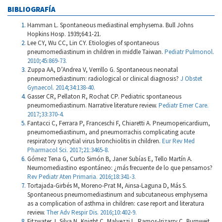
BIBLIOGRAFÍA
Hamman L. Spontaneous mediastinal emphysema. Bull Johns
Hopkins Hosp. 1939;64:1-21.
Lee CY, Wu CC, Lin CY. Etiologies of spontaneous
pneumomediastinum in children in middle Taiwan.
Pediatr Pulmonol.
2010;45:869-73.
Zuppa AA, D’Andrea V, Verrillo G. Spontaneous neonatal
pneumomediastinum: radiological or clinical diagnosis?
J Obstet
Gynaecol. 2014;34:138-40.
Gasser CR, Pellaton R, Rochat CP. Pediatric spontaneous
pneumomediastinum. Narrative literature review.
Pediatr Emer Care.
2017;33:370-4.
Fantacci C, Ferrara P, Franceschi F, Chiaretti A. Pneumopericardium,
pneumomediastinum, and pneumorrachis complicating acute
respiratory syncytial virus bronchiolitis in children.
Eur Rev Med
Pharmacol Sci. 2017;21:3465-8.
Gómez Tena G, Curto Simón B, Janer Subías E, Tello Martín A.
Neumomediastino espontáneo: ¿más frecuente de lo que pensamos?
Rev Pediatr Aten Primaria. 2016;18:341-3.
Tortajada-Girbés M, Moreno-Prat M, Ainsa-Laguna D, Más S.
Spontaneous pneumomediastinum and subcutaneous emphysema
as a complication of asthma in children: case report and literatura
review.
Ther Adv Respir Dis. 2016;10:402-9.
Fitzwater J, Silva N, Knight C, Malvezzi L, Ramos-Irizarry C, Burnweit