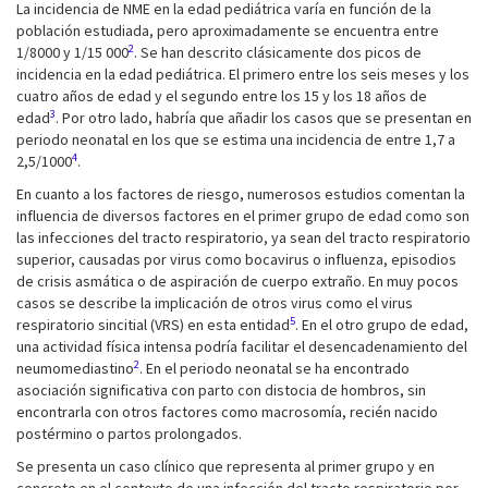
La incidencia de NME en la edad pediátrica varía en función de la
población estudiada, pero aproximadamente se encuentra entre
2
1/8000 y 1/15 000
. Se han descrito clásicamente dos picos de
incidencia en la edad pediátrica. El primero entre los seis meses y los
cuatro años de edad y el segundo entre los 15 y los 18 años de
3
edad
. Por otro lado, habría que añadir los casos que se presentan en
periodo neonatal en los que se estima una incidencia de entre 1,7 a
4
2,5/1000
.
En cuanto a los factores de riesgo, numerosos estudios comentan la
influencia de diversos factores en el primer grupo de edad como son
las infecciones del tracto respiratorio, ya sean del tracto respiratorio
superior, causadas por virus como bocavirus o influenza, episodios
de crisis asmática o de aspiración de cuerpo extraño. En muy pocos
casos se describe la implicación de otros virus como el virus
5
respiratorio sincitial (VRS) en esta entidad
. En el otro grupo de edad,
una actividad física intensa podría facilitar el desencadenamiento del
2
neumomediastino
. En el periodo neonatal se ha encontrado
asociación significativa con parto con distocia de hombros, sin
encontrarla con otros factores como macrosomía, recién nacido
postérmino o partos prolongados.
Se presenta un caso clínico que representa al primer grupo y en