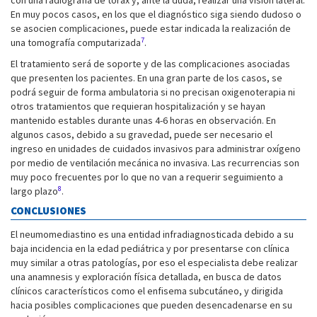
con una radiografía de tórax y, ante la duda, realizar una visión lateral.
En muy pocos casos, en los que el diagnóstico siga siendo dudoso o
se asocien complicaciones, puede estar indicada la realización de
7
una tomografía computarizada
.
El tratamiento será de soporte y de las complicaciones asociadas
que presenten los pacientes. En una gran parte de los casos, se
podrá seguir de forma ambulatoria si no precisan oxigenoterapia ni
otros tratamientos que requieran hospitalización y se hayan
mantenido estables durante unas 4-6 horas en observación. En
algunos casos, debido a su gravedad, puede ser necesario el
ingreso en unidades de cuidados invasivos para administrar oxígeno
por medio de ventilación mecánica no invasiva. Las recurrencias son
muy poco frecuentes por lo que no van a requerir seguimiento a
8
largo plazo
.
CONCLUSIONES
El neumomediastino es una entidad infradiagnosticada debido a su
baja incidencia en la edad pediátrica y por presentarse con clínica
muy similar a otras patologías, por eso el especialista debe realizar
una anamnesis y exploración física detallada, en busca de datos
clínicos característicos como el enfisema subcutáneo, y dirigida
hacia posibles complicaciones que pueden desencadenarse en su