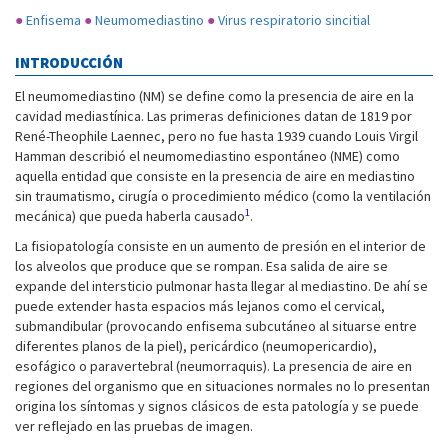
●
Enfisema
●
Neumomediastino
●
Virus respiratorio sincitial
INTRODUCCIÓN
El neumomediastino (NM) se define como la presencia de aire en la
cavidad mediastínica. Las primeras definiciones datan de 1819 por
René-Theophile Laennec, pero no fue hasta 1939 cuando Louis Virgil
Hamman describió el neumomediastino espontáneo (NME) como
aquella entidad que consiste en la presencia de aire en mediastino
sin traumatismo, cirugía o procedimiento médico (como la ventilación
1
mecánica) que pueda haberla causado
.
La fisiopatología consiste en un aumento de presión en el interior de
los alveolos que produce que se rompan. Esa salida de aire se
expande del intersticio pulmonar hasta llegar al mediastino. De ahí se
puede extender hasta espacios más lejanos como el cervical,
submandibular (provocando enfisema subcutáneo al situarse entre
diferentes planos de la piel), pericárdico (neumopericardio),
esofágico o paravertebral (neumorraquis). La presencia de aire en
regiones del organismo que en situaciones normales no lo presentan
origina los síntomas y signos clásicos de esta patología y se puede
ver reflejado en las pruebas de imagen.