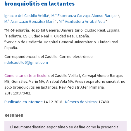
bronquiolitis en lactantes
a
b
Ignacio del Castillo Velilla
,
M.ª Esperanza Carvajal Alonso-Barajas
,
c
a
M.ª Arantzazu González Marín
,
M.ª Auxiliadora Arrabal Vela
a
MIR-Pediatría. Hospital General Universitario. Ciudad Real. España.
b
Pediatra. CS Ciudad Real III. Ciudad Real. España.
c
Servicio de Pediatría. Hospital General Universitario. Ciudad Real.
España.
Correspondencia: I del Castillo. Correo electrónico:
ndelcastillo6@gmail.com
Cómo citar este artículo:
del Castillo Velilla I, Carvajal Alonso-Barajas
ME, González Marín MA, Arrabal Vela MA. Virus respiratorio sincitial: no
solo bronquiolitis en lactantes. Rev Pediatr Aten Primaria.
2018;20:379-82.
Publicado en Internet:
14-12-2018 -
Número de visitas:
17480
Resumen
El neumomediastino espontáneo se define como la presencia