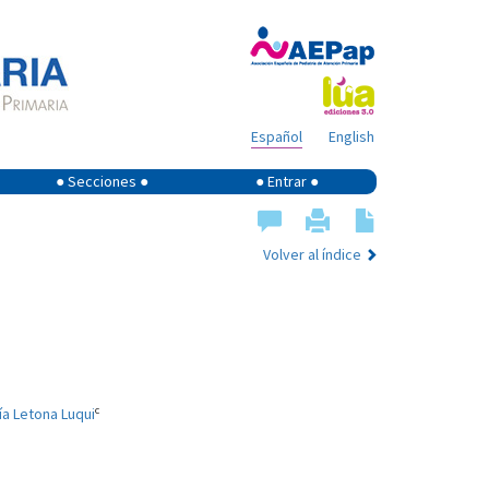
Español
English
● Secciones ●
● Entrar ●
Volver al índice
c
ía Letona Luqui