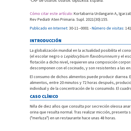
CAP de Usurbil. Usurbil. Gipuzkoa. España.
Cómo citar este artículo:
Kortabarria Urdangarin A, Igarzab
Rev Pediatr Aten Primaria. Supl. 2021(30):155.
Publicado en Internet:
30-11--0001 -
Número de visitas:
141
INTRODUCCIÓN
La globalización mundial en la actualidad posibilita el c
(el escolar negro o
Lepidocybium flavobrunneum
y el es
flotación a dicho nivel, requieren una composición corpo
descomponen con el cocinado, y son resistentes a las enz
El consumo de dichos alimentos puede producir diarrea. El 
alimentos, entre 20 minutos y 72 horas después, producido p
individual y de la concentración de lo consumido. El cuad
CASO CLÍNICO
Niña de diez años que consulta por secreción oleosa anara
orina que resulta normal. Tras realizar micción, presenta 
("merluza") en un restaurante hace unas 48 horas.