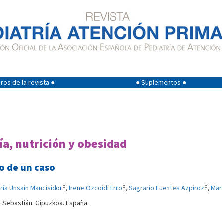
os de la revista ●
● Suplementos ●
ía, nutrición y obesidad
o de un caso
b
b
b
ría Unsain Mancisidor
,
Irene Ozcoidi Erro
,
Sagrario Fuentes Azpiroz
,
Mar
an Sebastián. Gipuzkoa. España.