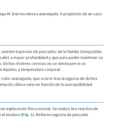
Luqui M. Diarrea oleosa anaranjada. A propósito de un caso.
s, existen especies de pescados de la familia
Gempylidae
picales a mayor profundidad y que para poder mantener su
%. Dichos ésteres cerosos no se destruyen ni se
 líquidos a temperatura corporal.
e color anaranjada, que ocurre tras la ingesta de dichos
tación clínica varía en función de la susceptibilidad
 exploración física normal. Se realiza tira reactiva de
 el inodoro (
Fig. 1
). Refieren ingesta de pescado