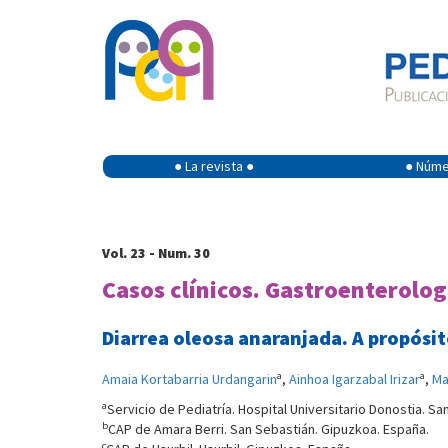
● La revista ●
● Númer
Vol. 23 - Num. 30
Casos clínicos. Gastroenterolog
Diarrea oleosa anaranjada. A propósit
a
a
Amaia Kortabarria Urdangarin
,
Ainhoa Igarzabal Irizar
,
Ma
a
Servicio de Pediatría. Hospital Universitario Donostia. S
b
CAP de Amara Berri. San Sebastián. Gipuzkoa. España.
c