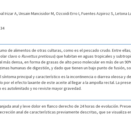
al Irizar A, Unsain Mancisidor M, Ozcoidi Erro I, Fuentes Azpiroz S, Letona 
34
onsumo de alimentos de otras culturas, como es el pescado crudo. Entre ella
colar clavo o
Ruvettus pretiosus
) que habitan en aguas tropicales y subtro
ral más densa, en forma de grasas de alto peso molecular en más de un 90
imas humanas de digestión, y dado que tienen un bajo punto de fusión, son
síntoma principal y característico es la incontinencia o diarrea oleosa y d
or el efecto laxante de este aceite al llegar a la ampolla rectal. La presen
ro es autolimitado y no reviste mayor gravedad.
njada anal y leve dolor en flanco derecho de 24 horas de evolución. Presenta
secreción anal de características previamente descritas, que se visualiza en