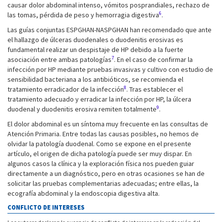
causar dolor abdominal intenso, vómitos posprandiales, rechazo de
6
las tomas, pérdida de peso y hemorragia digestiva
.
Las guías conjuntas ESPGHAN-NASPGHAN han recomendado que ante
el hallazgo de úlceras duodenales o duodenitis erosivas es
fundamental realizar un despistaje de HP debido a la fuerte
7
asociación entre ambas patologías
. En el caso de confirmar la
infección por HP mediante pruebas invasivas y cultivo con estudio de
sensibilidad bacteriana a los antibióticos, se recomienda el
8
tratamiento erradicador de la infección
. Tras establecer el
tratamiento adecuado y erradicar la infección por HP, la úlcera
9
duodenal y duodenitis erosiva remiten totalmente
.
El dolor abdominal es un síntoma muy frecuente en las consultas de
Atención Primaria. Entre todas las causas posibles, no hemos de
olvidar la patología duodenal. Como se expone en el presente
artículo, el origen de dicha patología puede ser muy dispar. En
algunos casos la clínica y la exploración física nos pueden guiar
directamente a un diagnóstico, pero en otras ocasiones se han de
solicitar las pruebas complementarias adecuadas; entre ellas, la
ecografía abdominal y la endoscopia digestiva alta.
CONFLICTO DE INTERESES