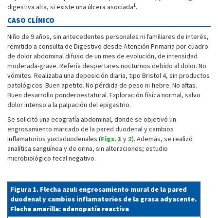
1
digestiva alta, si existe una úlcera asociada
.
CASO CLÍNICO
Niño de 9 años, sin antecedentes personales ni familiares de interés,
remitido a consulta de Digestivo desde Atención Primaria por cuadro
de dolor abdominal difuso de un mes de evolución, de intensidad
moderada-grave. Refería despertares nocturnos debido al dolor. No
vómitos. Realizaba una deposición diaria, tipo Bristol 4, sin productos
patológicos. Buen apetito. No pérdida de peso ni fiebre. No aftas.
Buen desarrollo ponderoestatural. Exploración física normal, salvo
dolor intenso a la palpación del epigastrio.
Se solicitó una ecografía abdominal, donde se objetivó un
engrosamiento marcado de la pared duodenal y cambios
inflamatorios yuxtaduodenales (
Figs. 1
y
2
). Además, se realizó
analítica sanguínea y de orina, sin alteraciones; estudio
microbiológico fecal negativo.
Figura 1. Flecha azul: engrosamiento mural de la pared
duodenal y cambios inflamatorios de la grasa adyacente.
Flecha amarilla: adenopatía reactiva