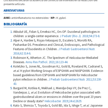
Los autores declaran la ausencia de conflicto de intereses en la redacción del
presente artículo.
ABREVIATURAS
AINE:
antiinflamatorio no esteroideo
·
HP:
H. pylori
.
BIBLIOGRAFÍA
Akbulut UE, Fidan S, Emeksiz HC, Ors OP. Duodenal pathologies in
children: a single-center experience.
J Pediatr (Rio J). 2018;94:273-8
.
Alper A, Hardee S, Rojas-Velasquez D, Escalera S, Morotti RA,
Pashankar DS. Prevalence and Clinical, Endoscopic, and Pathological
Features of Duodenitis in Children.
J Pediatr Gastroenterol Nutr.
2016;62:314-6
.
Robinson K, Atherton JC. The Spectrum of
Helicobacter
-Mediated
Diseases.
Annu Rev Pathol. 2021;16:123-44.
Koletzko S, Jones NL, Goodman KJ, Gold B, Rowland M, Cadranel S,
et al
. H pylori Working Groups of ESPGHAN and NASPGHAN. Evidence-
based guidelines from ESPGHAN and NASPGHAN for Helicobacter
pylori infection in children.
J Pediatr Gastroenterol Nutr. 2011;53:230-
43.
Burgard M, Kotilea K, Mekhael J, Miendje-Deyi VY, De Prez C,
Vanderpas J,
et al.
Evolution of Helicobacter pylori associated with
gastroduodenal ulcers or erosions in children over the past 23 years:
Decline or steady state?
Helicobacter. 2019;24:e12629.
Kato S, Shimizu T, Toyoda S, Gold BD, Ida S, Ishige T,
et al
. Japanese