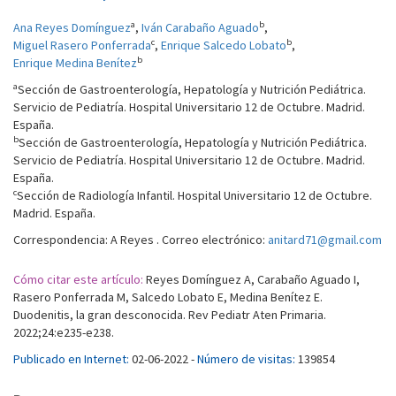
a
b
Ana Reyes Domínguez
,
Iván Carabaño Aguado
,
c
b
Miguel Rasero Ponferrada
,
Enrique Salcedo Lobato
,
b
Enrique Medina Benítez
a
Sección de Gastroenterología, Hepatología y Nutrición Pediátrica.
Servicio de Pediatría. Hospital Universitario 12 de Octubre. Madrid.
España.
b
Sección de Gastroenterología, Hepatología y Nutrición Pediátrica.
Servicio de Pediatría. Hospital Universitario 12 de Octubre. Madrid.
España.
c
Sección de Radiología Infantil. Hospital Universitario 12 de Octubre.
Madrid. España.
Correspondencia: A Reyes . Correo electrónico:
anitard71@gmail.com
Cómo citar este artículo:
Reyes Domínguez A, Carabaño Aguado I,
Rasero Ponferrada M, Salcedo Lobato E, Medina Benítez E.
Duodenitis, la gran desconocida. Rev Pediatr Aten Primaria.
2022;24:e235-e238.
Publicado en Internet:
02-06-2022 -
Número de visitas:
139854