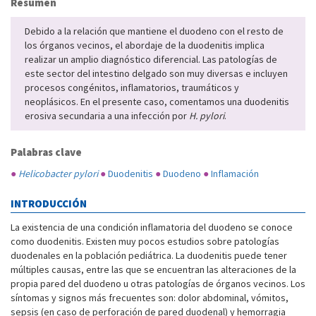
Resumen
Debido a la relación que mantiene el duodeno con el resto de
los órganos vecinos, el abordaje de la duodenitis implica
realizar un amplio diagnóstico diferencial. Las patologías de
este sector del intestino delgado son muy diversas e incluyen
procesos congénitos, inflamatorios, traumáticos y
neoplásicos. En el presente caso, comentamos una duodenitis
erosiva secundaria a una infección por
H. pylori
.
Palabras clave
●
Helicobacter pylori
●
Duodenitis
●
Duodeno
●
Inflamación
INTRODUCCIÓN
La existencia de una condición inflamatoria del duodeno se conoce
como duodenitis. Existen muy pocos estudios sobre patologías
duodenales en la población pediátrica. La duodenitis puede tener
múltiples causas, entre las que se encuentran las alteraciones de la
propia pared del duodeno u otras patologías de órganos vecinos. Los
síntomas y signos más frecuentes son: dolor abdominal, vómitos,
sepsis (en caso de perforación de pared duodenal) y hemorragia