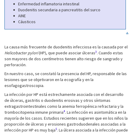
Enfermedad inflamatoria intestinal
Duodenitis secundaria a pancreatitis del surco
AINE
Cáusticos
La causa más frecuente de duodenitis infecciosa es la causada por el
3
Helicobacter pylori
(HP), que puede asociar úlceras
. Cuando estas
son mayores de dos centímetros tienen alto riesgo de sangrado y
perforación.
En nuestro caso, se constató la presencia del HP, responsable de las
lesiones que se objetivaron en la ecografía y en la
esofagogastroscopia.
La infección por HP está estrechamente asociada con el desarrollo
de úlceras, gastritis o duodenitis erosivas y otros síntomas
extragastrointestinales como la anemia ferropénica refractaria y la
4
trombocitopenia inmune primaria
. La infección es asintomática en la
mayoría de los casos. Estudios recientes sugieren que en los niños la
proporción de úlceras y erosiones gastroduodenales asociadas a la
5
infección por HP es muy baja
. La úlcera asociada a la infección puede