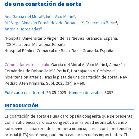
de una coartación de aorta
a
a
Ana García del Moral
,
Inés Vico Marín
,
b
a
M.ª Vega Almazán Fernández de Bobadilla
,
Francesca Perín
,
c
Antonia Horcajadas
a
Hospital Universitario Virgen de las Nieves. Granada. España.
b
CS Maracena. Maracena. España.
c
Hospital Público Comarcal de Baza. Baza. Granada. España.
Cómo citar este artículo:
García del Moral A, Vico Marín I, Almazán
Fernández de Bobadilla MV, Perín F, Horcajadas A. Cefalea e
hipertensión arterial. Tras la pista de una coartación de aorta . Rev
Pediatr Aten Primaria. Supl. 2025;(34):e7-e8.
Publicado en Internet:
26-05-2025 -
Número de visitas:
3092
INTRODUCCIÓN
La coartación de aorta es una cardiopatía congénita que se presenta
con insuficiencia cardiaca congestiva en la edad neonatal. Cuando
sobrevive a la barrera de la primera infancia, cursa con hipertensión
arterial (HTA) sistémica, pudiendo causar secuelas importantes. El