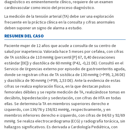
diagnóstico es eminentemente clínico, requiere de un examen
cardiovascular como inicio del proceso diagnóstico.
La medición de la tensión arterial (TA) debe ser una exploración
frecuente en la práctica clínica en la consulta y cifras anormales
deben suponer un signo de alarma a estudio.
RESUMEN DEL CASO
Paciente mujer de 12 años que acude a consulta de su centro de
salud por inapetencia. Valorada hace 5 meses por cefalea, con cifras
de TA sistólica de 110 mmHg (percentil [P] 67, 0,40 desviaciones
estándar [DE]) y diastólica de 60 mmHg (P42, -0,21 DE). Consultó en el
Servicio de Urgencias externo por episodio de gastroenteritis aguda,
donde se registran cifras de TA sistólica de 130 mmHg (>P99, 2,36 DE)
y diastólica de 90 mmHg (>P99, 2,53 DE). Ante la evidencia de estas
cifras se realiza exploración física, en la que destacan pulsos
femorales débiles y se repite medición de TA, realizándose tomas en
decúbito, bipedestación y sedestación, con cifras de HTA en todas
ellas. Se determina la TA en miembros superiores derecho e
izquierdo, con 136/76 y 156/82 mmHg, respectivamente, y en
miembros inferiores derecho e izquierdo, con cifras de 84/63 y 92/69
mmHg. Se realiza electrocardiograma (ECG) y radiografía torácica, sin
hallazgos significativos. Es derivada a Cardiología Pediátrica, con