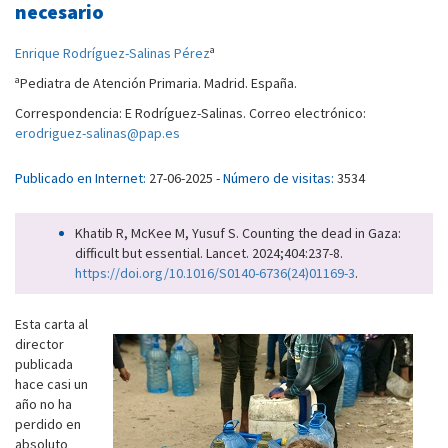
necesario
a
Enrique Rodríguez-Salinas Pérez
a
Pediatra de Atención Primaria. Madrid. España.
Correspondencia: E Rodríguez-Salinas. Correo electrónico:
erodriguez-salinas@pap.es
Publicado en Internet:
27-06-2025 -
Número de visitas:
3534
Khatib R, McKee M, Yusuf S. Counting the dead in Gaza:
difficult but essential. Lancet. 2024;404:237-8.
https://doi.org/10.1016/S0140-6736(24)01169-3
.
Esta carta al
director
publicada
hace casi un
año no ha
perdido en
absoluto