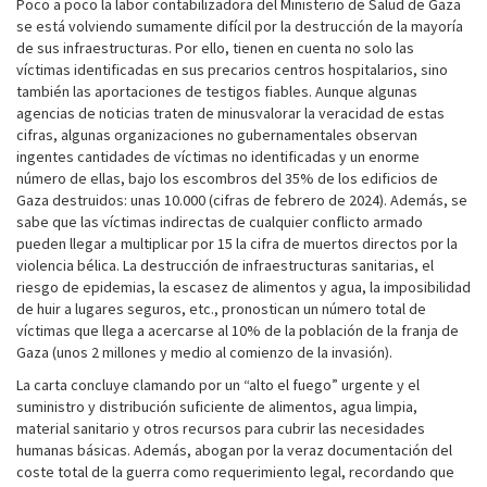
Poco a poco la labor contabilizadora del Ministerio de Salud de Gaza
se está volviendo sumamente difícil por la destrucción de la mayoría
de sus infraestructuras. Por ello, tienen en cuenta no solo las
víctimas identificadas en sus precarios centros hospitalarios, sino
también las aportaciones de testigos fiables. Aunque algunas
agencias de noticias traten de minusvalorar la veracidad de estas
cifras, algunas organizaciones no gubernamentales observan
ingentes cantidades de víctimas no identificadas y un enorme
número de ellas, bajo los escombros del 35% de los edificios de
Gaza destruidos: unas 10.000 (cifras de febrero de 2024). Además, se
sabe que las víctimas indirectas de cualquier conflicto armado
pueden llegar a multiplicar por 15 la cifra de muertos directos por la
violencia bélica. La destrucción de infraestructuras sanitarias, el
riesgo de epidemias, la escasez de alimentos y agua, la imposibilidad
de huir a lugares seguros, etc., pronostican un número total de
víctimas que llega a acercarse al 10% de la población de la franja de
Gaza (unos 2 millones y medio al comienzo de la invasión).
La carta concluye clamando por un “alto el fuego” urgente y el
suministro y distribución suficiente de alimentos, agua limpia,
material sanitario y otros recursos para cubrir las necesidades
humanas básicas. Además, abogan por la veraz documentación del
coste total de la guerra como requerimiento legal, recordando que