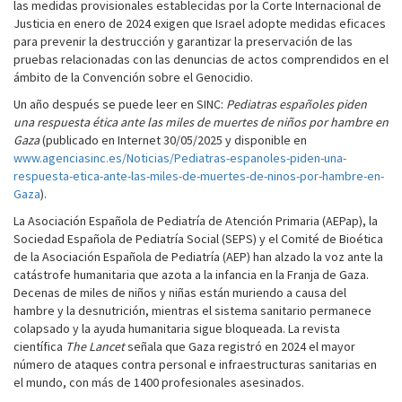
las medidas provisionales establecidas por la Corte Internacional de
Justicia en enero de 2024 exigen que Israel adopte medidas eficaces
para prevenir la destrucción y garantizar la preservación de las
pruebas relacionadas con las denuncias de actos comprendidos en el
ámbito de la Convención sobre el Genocidio.
Un año después se puede leer en SINC:
Pediatras españoles piden
una respuesta ética ante las miles de muertes de niños por hambre en
Gaza
(publicado en Internet 30/05/2025 y disponible en
www.agenciasinc.es/Noticias/Pediatras-espanoles-piden-una-
respuesta-etica-ante-las-miles-de-muertes-de-ninos-por-hambre-en-
Gaza
).
La Asociación Española de Pediatría de Atención Primaria (AEPap), la
Sociedad Española de Pediatría Social (SEPS) y el Comité de Bioética
de la Asociación Española de Pediatría (AEP) han alzado la voz ante la
catástrofe humanitaria que azota a la infancia en la Franja de Gaza.
Decenas de miles de niños y niñas están muriendo a causa del
hambre y la desnutrición, mientras el sistema sanitario permanece
colapsado y la ayuda humanitaria sigue bloqueada. La revista
científica
The Lancet
señala que Gaza registró en 2024 el mayor
número de ataques contra personal e infraestructuras sanitarias en
el mundo, con más de 1400 profesionales asesinados.