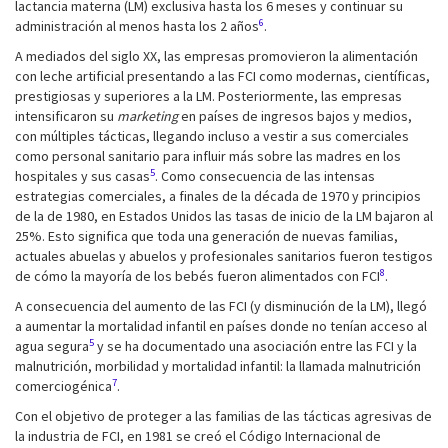
lactancia materna (LM) exclusiva hasta los 6 meses y continuar su
6
administración al menos hasta los 2 años
.
A mediados del siglo XX, las empresas promovieron la alimentación
con leche artificial presentando a las FCI como modernas, científicas,
prestigiosas y superiores a la LM. Posteriormente, las empresas
intensificaron su
marketing
en países de ingresos bajos y medios,
con múltiples tácticas, llegando incluso a vestir a sus comerciales
como personal sanitario para influir más sobre las madres en los
5
hospitales y sus casas
. Como consecuencia de las intensas
estrategias comerciales, a finales de la década de 1970 y principios
de la de 1980, en Estados Unidos las tasas de inicio de la LM bajaron al
25%. Esto significa que toda una generación de nuevas familias,
actuales abuelas y abuelos y profesionales sanitarios fueron testigos
8
de cómo la mayoría de los bebés fueron alimentados con FCI
.
A consecuencia del aumento de las FCI (y disminución de la LM), llegó
a aumentar la mortalidad infantil en países donde no tenían acceso al
5
agua segura
y se ha documentado una asociación entre las FCI y la
malnutrición, morbilidad y mortalidad infantil: la llamada malnutrición
7
comerciogénica
.
Con el objetivo de proteger a las familias de las tácticas agresivas de
la industria de FCI, en 1981 se creó el Código Internacional de