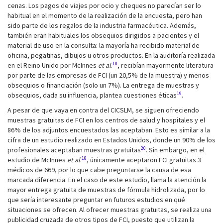
cenas. Los pagos de viajes por ocio y cheques no parecían ser lo
habitual en el momento de la realización de la encuesta, pero han
sido parte de los regalos de la industria farmacéutica. Además,
también eran habituales los obsequios dirigidos a pacientes y el
material de uso en la consulta: la mayoría ha recibido material de
oficina, pegatinas, dibujos u otros productos. En la auditoría realizada
18
en el Reino Unido por McInnes
et al
.
, recibían mayormente literatura
por parte de las empresas de FCI (un 20,5% de la muestra) y menos
obsequios o financiación (solo un 7%). La entrega de muestras y
19
obsequios, dada su influencia, plantea cuestiones éticas
.
A pesar de que vaya en contra del CICSLM, se siguen ofreciendo
muestras gratuitas de FCI en los centros de salud y hospitales y el
86% de los adjuntos encuestados las aceptaban. Esto es similar a la
cifra de un estudio realizado en Estados Unidos, donde un 90% de los
20
profesionales aceptaban muestras gratuitas
. Sin embargo, en el
18
estudio de McInnes
et al
.
, únicamente aceptaron FCI gratuitas 3
médicos de 669, por lo que cabe preguntarse la causa de esa
marcada diferencia. En el caso de este estudio, llama la atención la
mayor entrega gratuita de muestras de fórmula hidrolizada, por lo
que sería interesante preguntar en futuros estudios en qué
situaciones se ofrecen. Al ofrecer muestras gratuitas, se realiza una
publicidad cruzada de otros tipos de FCI, puesto que utilizan la