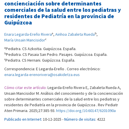
concienciación sobre determinantes
comerciales de la salud entre los pediatras y
residentes de Pediatría en la provincia de
Guipúzcoa
a
b
Enara Legarda-Ereño Rivera
,
Ainhoa Zabaleta Rueda
,
c
María Unsain Mancisidor
a
Pediatra. CS Azkoitia. Guipúzcoa. España.
b
Pediatra. CS Pasaia San Pedro. Pasajes. Guipúzcoa. España.
c
Pediatra. CS Hernani. Guipúzcoa. España.
Correspondencia: E Legarda-Ereño . Correo electrónico:
enara.legarda-erenorivera@osakidetza.eus
Cómo citar este artículo:
Legarda-Ereño Rivera E, Zabaleta Rueda A,
Unsain Mancisidor M. Análisis del conocimiento y de la concienciación
sobre determinantes comerciales de la salud entre los pediatras y
residentes de Pediatría en la provincia de Guipúzcoa . Rev Pediatr
Aten Primaria. 2025;27:385-93.
https://doi.org/10.60147/6201090a
Publicado en Internet:
10-12-2025 -
Número de visitas:
4222