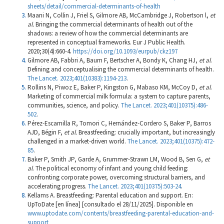
sheets/detail/commercial-determinants-of-health
Maani N, Collin J, Friel S, Gilmore AB, McCambridge J, Robertson l,
et
al.
Bringing the commercial determinants of health out of the
shadows: a review of how the commercial determinants are
represented in conceptual frameworks. Eur J Public Health.
2020;30(4):660-4.
https://doi.org/10.1093/eurpub/ckz197
Gilmore AB, Fabbri A, Baum F, Bertscher A, Bondy K, Chang HJ,
et al
.
Defining and conceptualising the commercial determinants of health.
The Lancet. 2023;401(10383):1194-213
.
Rollins N, Piwoz E, Baker P, Kingston G, Mabaso KM, McCoy D,
et al
.
Marketing of commercial milk formula: a system to capture parents,
communities, science, and policy.
The Lancet. 2023;401(10375):486-
502
.
Pérez-Escamilla R, Tomori C, Hernández-Cordero S, Baker P, Barros
AJD, Bégin F,
et al.
Breastfeeding: crucially important, but increasingly
challenged in a market-driven world.
The Lancet. 2023;401(10375):472-
85
.
Baker P, Smith JP, Garde A, Grummer-Strawn LM, Wood B, Sen G,
et
al
. The political economy of infant and young child feeding:
confronting corporate power, overcoming structural barriers, and
accelerating progress.
The Lancet. 2023;401(10375):503-24
.
Kellams A. Breastfeeding: Parental education and support. En:
UpToDate [en línea] [consultado el 28/11/2025]. Disponible en
www.uptodate.com/contents/breastfeeding-parental-education-and-
support