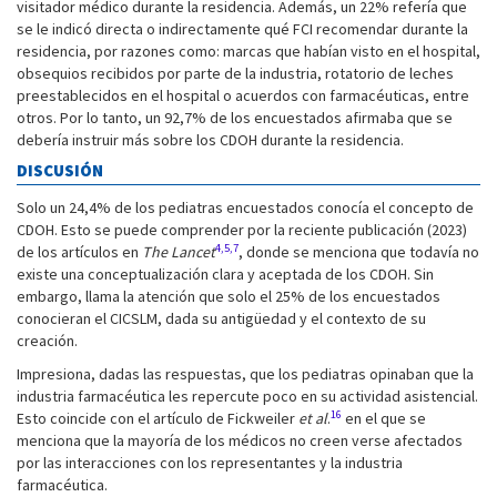
visitador médico durante la residencia. Además, un 22% refería que
se le indicó directa o indirectamente qué FCI recomendar durante la
residencia, por razones como: marcas que habían visto en el hospital,
obsequios recibidos por parte de la industria, rotatorio de leches
preestablecidos en el hospital o acuerdos con farmacéuticas, entre
otros. Por lo tanto, un 92,7% de los encuestados afirmaba que se
debería instruir más sobre los CDOH durante la residencia.
DISCUSIÓN
Solo un 24,4% de los pediatras encuestados conocía el concepto de
CDOH. Esto se puede comprender por la reciente publicación (2023)
4,5,7
de los artículos en
The Lancet
, donde se menciona que todavía no
existe una conceptualización clara y aceptada de los CDOH. Sin
embargo, llama la atención que solo el 25% de los encuestados
conocieran el CICSLM, dada su antigüedad y el contexto de su
creación.
Impresiona, dadas las respuestas, que los pediatras opinaban que la
industria farmacéutica les repercute poco en su actividad asistencial.
16
Esto coincide con el artículo de Fickweiler
et al
.
en el que se
menciona que la mayoría de los médicos no creen verse afectados
por las interacciones con los representantes y la industria
farmacéutica.