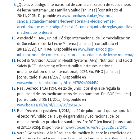
¿Qué es el código internacional de comercialización de sucedáneos
de leche materna? En: Familia y Salud [en línea] [consultado el
28/11/2025]. Disponible en
www.familiaysalud.es/vivimos-
sanos/lactancia-materna/leche-materna-la-decision-mas-
acertada/que-es-el-codigo#:~:text=Es un conjunto de reglas,aquellas
madres que lo deseen
Asociación IHAN, Unicef. Código Internacional de Comercialización
de Sucedáneos de la Leche Materna [en línea] [consultado el
28/11/2025]. En: iHAN. Disponible en
www.ihan.es/codigo-
internacional-de-comercializacion-de-sucedaneos-de-leche-materna/
Food & Nutrition Action in Health Systems (AHS), Nutrition and Food
Safety (NFS). Marketing of breast-milk substitutes: national
implementation of the International; 2024. En: WHO [en línea]
[consultado el 28/11/2025]. Disponible en
www.who.int/publications/i/item/9789240094482
Real Decreto 1416/1994, de 25 de junio, por el que se regula la
publicidad de los medicamentos de uso humano. En: BOE [en línea]
[consultado el 28/11/2025]. Disponible en
www.boe.es/eli/es/rd/1994/06/25/1416
Real Decreto Legislativo 1/2015, de 24 de julio, por el que se aprueba
el texto refundido de la Ley de garantías y uso racional de los
medicamentos y productos sanitarios. En: BOE [en línea] [consultado
el 28/11/2025]. Disponible en
www.boe.es/eli/es/rdlg/2015/07/24/1
Verdú González I. A la búsqueda del médico bueno: los conflictos de
intereses en las relaciones con la industria farmacéutica. Bioderecho.