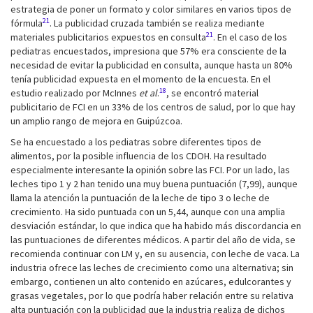
estrategia de poner un formato y color similares en varios tipos de
21
fórmula
. La publicidad cruzada también se realiza mediante
21
materiales publicitarios expuestos en consulta
. En el caso de los
pediatras encuestados, impresiona que 57% era consciente de la
necesidad de evitar la publicidad en consulta, aunque hasta un 80%
tenía publicidad expuesta en el momento de la encuesta. En el
18
estudio realizado por McInnes
et al
.
, se encontró material
publicitario de FCI en un 33% de los centros de salud, por lo que hay
un amplio rango de mejora en Guipúzcoa.
Se ha encuestado a los pediatras sobre diferentes tipos de
alimentos, por la posible influencia de los CDOH. Ha resultado
especialmente interesante la opinión sobre las FCI. Por un lado, las
leches tipo 1 y 2 han tenido una muy buena puntuación (7,99), aunque
llama la atención la puntuación de la leche de tipo 3 o leche de
crecimiento. Ha sido puntuada con un 5,44, aunque con una amplia
desviación estándar, lo que indica que ha habido más discordancia en
las puntuaciones de diferentes médicos. A partir del año de vida, se
recomienda continuar con LM y, en su ausencia, con leche de vaca. La
industria ofrece las leches de crecimiento como una alternativa; sin
embargo, contienen un alto contenido en azúcares, edulcorantes y
grasas vegetales, por lo que podría haber relación entre su relativa
alta puntuación con la publicidad que la industria realiza de dichos