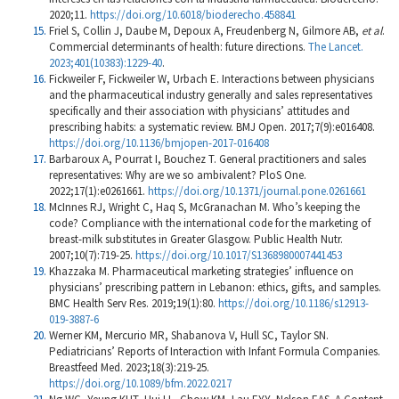
2020;11.
https://doi.org/10.6018/bioderecho.458841
Friel S, Collin J, Daube M, Depoux A, Freudenberg N, Gilmore AB,
et al
.
Commercial determinants of health: future directions.
The Lancet.
2023;401(10383):1229-40
.
Fickweiler F, Fickweiler W, Urbach E. Interactions between physicians
and the pharmaceutical industry generally and sales representatives
specifically and their association with physicians’ attitudes and
prescribing habits: a systematic review. BMJ Open. 2017;7(9):e016408.
https://doi.org/10.1136/bmjopen-2017-016408
Barbaroux A, Pourrat I, Bouchez T. General practitioners and sales
representatives: Why are we so ambivalent? PloS One.
2022;17(1):e0261661.
https://doi.org/10.1371/journal.pone.0261661
McInnes RJ, Wright C, Haq S, McGranachan M. Who’s keeping the
code? Compliance with the international code for the marketing of
breast-milk substitutes in Greater Glasgow. Public Health Nutr.
2007;10(7):719-25.
https://doi.org/10.1017/S1368980007441453
Khazzaka M. Pharmaceutical marketing strategies’ influence on
physicians’ prescribing pattern in Lebanon: ethics, gifts, and samples.
BMC Health Serv Res. 2019;19(1):80.
https://doi.org/10.1186/s12913-
019-3887-6
Werner KM, Mercurio MR, Shabanova V, Hull SC, Taylor SN.
Pediatricians’ Reports of Interaction with Infant Formula Companies.
Breastfeed Med. 2023;18(3):219-25.
https://doi.org/10.1089/bfm.2022.0217