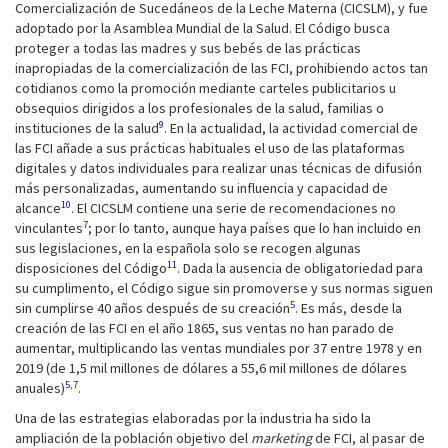
Comercialización de Sucedáneos de la Leche Materna (CICSLM), y fue
adoptado por la Asamblea Mundial de la Salud. El Código busca
proteger a todas las madres y sus bebés de las prácticas
inapropiadas de la comercialización de las FCI, prohibiendo actos tan
cotidianos como la promoción mediante carteles publicitarios u
obsequios dirigidos a los profesionales de la salud, familias o
9
instituciones de la salud
. En la actualidad, la actividad comercial de
las FCI añade a sus prácticas habituales el uso de las plataformas
digitales y datos individuales para realizar unas técnicas de difusión
más personalizadas, aumentando su influencia y capacidad de
10
alcance
. El CICSLM contiene una serie de recomendaciones no
7
vinculantes
; por lo tanto, aunque haya países que lo han incluido en
sus legislaciones, en la española solo se recogen algunas
11
disposiciones del Código
. Dada la ausencia de obligatoriedad para
su cumplimento, el Código sigue sin promoverse y sus normas siguen
5
sin cumplirse 40 años después de su creación
. Es más, desde la
creación de las FCI en el año 1865, sus ventas no han parado de
aumentar, multiplicando las ventas mundiales por 37 entre 1978 y en
2019 (de 1,5 mil millones de dólares a 55,6 mil millones de dólares
5,7
anuales)
.
Una de las estrategias elaboradas por la industria ha sido la
ampliación de la población objetivo del
marketing
de FCI, al pasar de