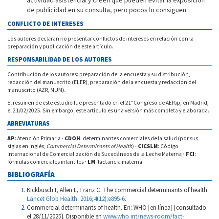
actividad asistencial y creen que pueden evitar la exposición
de publicidad en su consulta, pero pocos lo consiguen.
CONFLICTO DE INTERESES
Los autores declaran no presentar conflictos de intereses en relación con la
preparación y publicación de este artículo.
RESPONSABILIDAD DE LOS AUTORES
Contribución de los autores: preparación de la encuesta y su distribución,
redacción del manuscrito (ELER), preparación de la encuesta y redacción del
manuscrito (AZR, MUM).
El resumen de este estudio fue presentado en el 21° Congreso de AEPap, en Madrid,
el 21/02/2025. Sin embargo, este artículo es una versión más completa y elaborada.
ABREVIATURAS
AP
: Atención Primaria
·
CDOH
: determinantes comerciales de la salud (por sus
siglas en inglés,
Commercial Determinants of Health
)
·
CICSLM
: Código
Internacional de Comercialización de Sucedáneos de la Leche Materna
·
FCI
:
fórmulas comerciales infantiles
·
LM
: lactancia materna.
BIBLIOGRAFÍA
Kickbusch I, Allen L, Franz C. The commercial determinants of health.
Lancet Glob Health. 2016;4(12):e895-6
.
Commercial determinants of health. En: WHO [en línea] [consultado
el 28/11/2025]. Disponible en
www.who.int/news-room/fact-