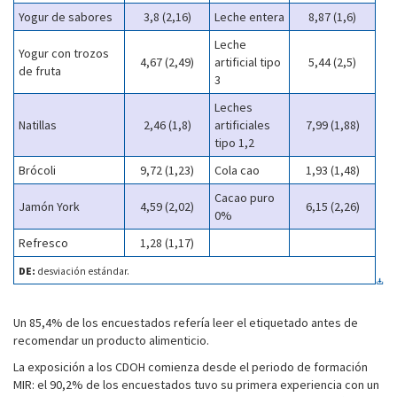
Yogur de sabores
3,8 (2,16)
Leche entera
8,87 (1,6)
Leche
Yogur con trozos
4,67 (2,49)
artificial tipo
5,44 (2,5)
de fruta
3
Leches
Natillas
2,46 (1,8)
artificiales
7,99 (1,88)
tipo 1,2
Brócoli
9,72 (1,23)
Cola cao
1,93 (1,48)
Cacao puro
Jamón York
4,59 (2,02)
6,15 (2,26)
0%
Refresco
1,28 (1,17)
DE:
desviación estándar.
Un 85,4% de los encuestados refería leer el etiquetado antes de
recomendar un producto alimenticio.
La exposición a los CDOH comienza desde el periodo de formación
MIR: el 90,2% de los encuestados tuvo su primera experiencia con un