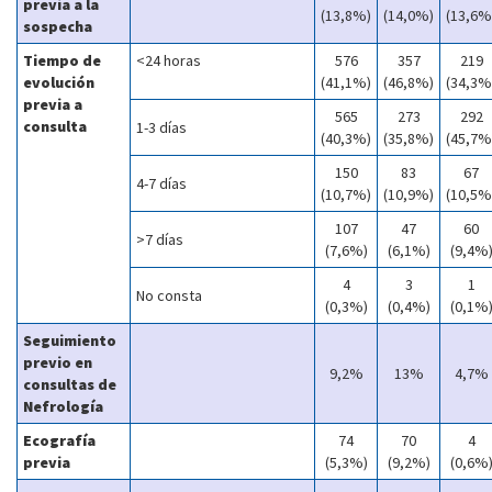
previa a la
(13,8%)
(14,0%)
(13,6%
sospecha
Tiempo de
<24 horas
576
357
219
evolución
(41,1%)
(46,8%)
(34,3%
previa a
565
273
292
consulta
1-3 días
(40,3%)
(35,8%)
(45,7%
150
83
67
4-7 días
(10,7%)
(10,9%)
(10,5%
107
47
60
>7 días
(7,6%)
(6,1%)
(9,4%
4
3
1
No consta
(0,3%)
(0,4%)
(0,1%
Seguimiento
previo en
9,2%
13%
4,7%
consultas de
Nefrología
Ecografía
74
70
4
previa
(5,3%)
(9,2%)
(0,6%