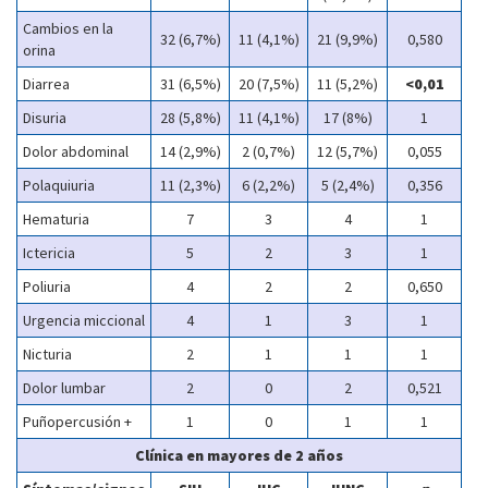
Cambios en la
32 (6,7%)
11 (4,1%)
21 (9,9%)
0,580
orina
Diarrea
31 (6,5%)
20 (7,5%)
11 (5,2%)
<0,01
Disuria
28 (5,8%)
11 (4,1%)
17 (8%)
1
Dolor abdominal
14 (2,9%)
2 (0,7%)
12 (5,7%)
0,055
Polaquiuria
11 (2,3%)
6 (2,2%)
5 (2,4%)
0,356
Hematuria
7
3
4
1
Ictericia
5
2
3
1
Poliuria
4
2
2
0,650
Urgencia miccional
4
1
3
1
Nicturia
2
1
1
1
Dolor lumbar
2
0
2
0,521
Puñopercusión +
1
0
1
1
Clínica en mayores de 2 años