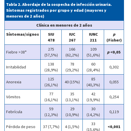
Tabla 2. Abordaje de la sospecha de infección urinaria.
Síntomas registrados por grupo y edad (mayores y
menores de 2 años)
Clínica en menores de 2 años
Síntomas/signos
SIU
IUC
IUNC
p
478
267
211
(Fisher)
275
166
109
Fiebre >38°
p
<0,05
(57,5%)
(62,2%)
(51,6%)
138
78
60
Irritabilidad
0,302
(28,9%)
(29,2%)
(28,4%)
125
85
Anorexia
40 (15%)
0,055
(26,1%)
(40,3%)
77
35
42
Vómitos
0,254
(16,1%)
(13,1%)
(19,9%)
59
29
30
Febrícula
0,119
(12,3%)
(10,9%)
(14,2%)
33
Pérdida de peso
37 (7,7%)
4 (1,5%)
<0,001
(15,6%)