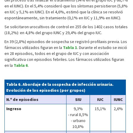
del proceso tras finalizar el tratamiento (94% en el grupo IUC y 66,7%
en el IUNC). En el 5,4% consideró que los síntomas persistieron (5,8%
en IUC y 5,1% en IUNC). En el 4,6%, estimó que la clínica se resolvió
espontáneamente, sin tratamiento (0,1% en IUC y 11,9% en IUNC).
Se solicitaron urocultivos de control en 255 de los 1402 casos totales
(18,2%): en 4,8% del grupo IUNC y 29,4% del grupo IUC.
En 39 (2,8%) episodios de sospecha se registró profilaxis previa. Los
fármacos utilizados figuran en la
Tabla 1
. Durante el estudio se inició
en 28 episodios, todos en el grupo de IUC y con asociación
significativa con episodios febriles. Los fármacos utilizados figuran
en la
Tabla 6
.
Tabla 6. Abordaje de la sospecha de infección urinaria.
Evolución de los episodios (por grupos)
N.º de episodios
SIU
IUC
IUNC
Ingreso
9,3%
15,1%
2,6%
- rural 8,5%
- urbano
10,8%