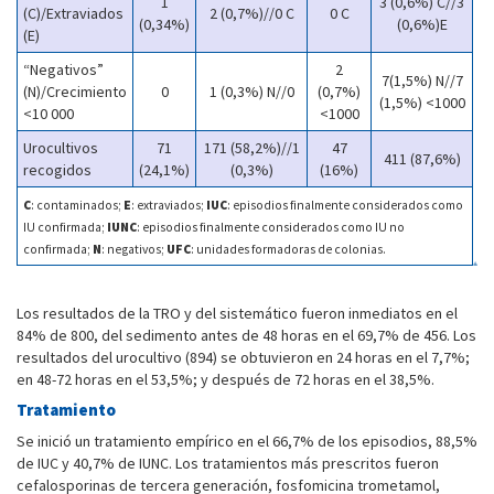
1
3 (0,6%) C//3
(C)/Extraviados
2 (0,7%)//0 C
0 C
(0,34%)
(0,6%)E
(E)
“Negativos”
2
7(1,5%) N//7
(N)/Crecimiento
0
1 (0,3%) N//0
(0,7%)
(1,5%) <1000
<10 000
<1000
Urocultivos
71
171 (58,2%)//1
47
411 (87,6%)
recogidos
(24,1%)
(0,3%)
(16%)
C
: contaminados;
E
: extraviados;
IUC
: episodios finalmente considerados como
IU confirmada;
IUNC
: episodios finalmente considerados como IU no
confirmada;
N
: negativos;
UFC
: unidades formadoras de colonias.
Los resultados de la TRO y del sistemático fueron inmediatos en el
84% de 800, del sedimento antes de 48 horas en el 69,7% de 456. Los
resultados del urocultivo (894) se obtuvieron en 24 horas en el 7,7%;
en 48-72 horas en el 53,5%; y después de 72 horas en el 38,5%.
Tratamiento
Se inició un tratamiento empírico en el 66,7% de los episodios, 88,5%
de IUC y 40,7% de IUNC. Los tratamientos más prescritos fueron
cefalosporinas de tercera generación, fosfomicina trometamol,