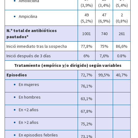
Amoxicilina
(3,9%)
(3,4%)
(5,4%)
49
47
2
Ampicilina
(5,2%)
(6,9%)
(0,8%)
N.º total de antibióticos
1001
740
261
pautados*
Inició inmediato tras la sospecha
77,8%
75%
86,6%
Inició después de 3 días
6%
7,6%
0.8%
Tratamiento (empírico y/o dirigido) según variables
Episodios
72,7%
99,5%
40,7%
En mujeres
76,1%
En hombres
63,1%
En <2 años
67,8%
En >2 años
75,2%
En episodios febriles
73,1%