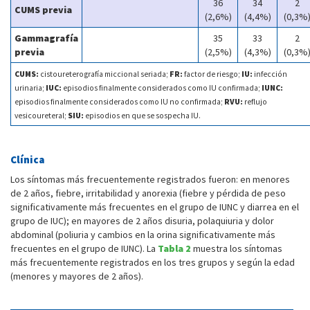
36
34
2
CUMS previa
(2,6%)
(4,4%)
(0,3%
Gammagrafía
35
33
2
previa
(2,5%)
(4,3%)
(0,3%
CUMS:
cistoureterografía miccional seriada;
FR:
factor de riesgo;
IU:
infección
urinaria;
IUC:
episodios finalmente considerados como IU confirmada;
IUNC:
episodios finalmente considerados como IU no confirmada;
RVU:
reflujo
vesicoureteral;
SIU:
episodios en que se sospecha IU.
Clínica
Los síntomas más frecuentemente registrados fueron: en menores
de 2 años, fiebre, irritabilidad y anorexia (fiebre y pérdida de peso
significativamente más frecuentes en el grupo de IUNC y diarrea en el
grupo de IUC); en mayores de 2 años disuria, polaquiuria y dolor
abdominal (poliuria y cambios en la orina significativamente más
frecuentes en el grupo de IUNC). La
Tabla 2
muestra los síntomas
más frecuentemente registrados en los tres grupos y según la edad
(menores y mayores de 2 años).