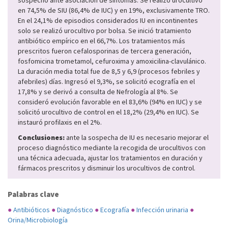
sospechó ante asociación de síntomas. Se realizó urocultivo
en 74,5% de SIU (86,4% de IUC) y en 19%, exclusivamente TRO.
En el 24,1% de episodios considerados IU en incontinentes
solo se realizó urocultivo por bolsa. Se inició tratamiento
antibiótico empírico en el 66,7%. Los tratamientos más
prescritos fueron cefalosporinas de tercera generación,
fosfomicina trometamol, cefuroxima y amoxicilina-clavulánico.
La duración media total fue de 8,5 y 6,9 (procesos febriles y
afebriles) días. Ingresó el 9,3%, se solicitó ecografía en el
17,8% y se derivó a consulta de Nefrología al 8%. Se
consideró evolución favorable en el 83,6% (94% en IUC) y se
solicitó urocultivo de control en el 18,2% (29,4% en IUC). Se
instauró profilaxis en el 2%.
Conclusiones:
ante la sospecha de IU es necesario mejorar el
proceso diagnóstico mediante la recogida de urocultivos con
una técnica adecuada, ajustar los tratamientos en duración y
fármacos prescritos y disminuir los urocultivos de control.
Palabras clave
●
Antibióticos
●
Diagnóstico
●
Ecografía
●
Infección urinaria
●
Orina/Microbiología