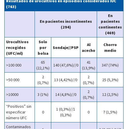
Resultados de urocultivos en episodios considerados IUC
(763)
En
En pacientes incontinentes
pacientes
(294)
continentes
(469)
Urocultivos
Solo
Al
Chorro
recogidos
por
Sondaje//PSP
acecho
medio
(UFC/ml)
bolsa
65
41
>100 000
140 (47,6%)//0
347 (74%)
(22,1%)
(13,9%)
2
2
>50 000
13 (4,42%)//0
25 (5,3%)
(0,7%)
(0,7%)
2
>10000
3 (1%)
14 (4,8%)//0
12 (2,5%)
(0,7%)
“Positivos” sin
1 (0,3%)//1
especificar
0
0
7 (1,5%)
(0,3%)
número UFC
Contaminados