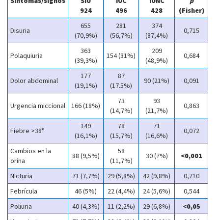
Síntomas/signos
SIU
IUC
IUNC
p
924
496
428
(Fisher)
655
281
374
Disuria
0,715
(70,9%)
(56,7%)
(87,4%)
363
209
Polaquiuria
154 (31%)
0,684
(39,3%)
(48,9%)
177
87
Dolor abdominal
90 (21%)
0,091
(19,1%)
(17.5%)
73
93
Urgencia miccional
166 (18%)
0,863
(14,7%)
(21,7%)
149
78
71
Fiebre >38°
0,072
(16,1%)
(15,7%)
(16,6%)
Cambios en la
58
88 (9,5%)
30 (7%)
<0,001
orina
(11,7%)
Nicturia
71 (7,7%)
29 (5,8%)
42 (9,8%)
0,710
Febrícula
46 (5%)
22 (4,4%)
24 (5,6%)
0,544
Poliuria
40 (4,3%)
11 (2,2%)
29 (6,8%)
<0,05