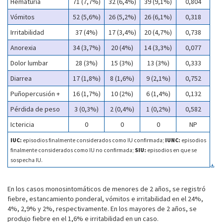
Hematuria
71 (7,7%)
32 (6,4%)
39 (9,1%)
0,804
Vómitos
52 (5,6%)
26 (5,2%)
26 (6,1%)
0,318
Irritabilidad
37 (4%)
17 (3,4%)
20 (4,7%)
0,738
Anorexia
34 (3,7%)
20 (4%)
14 (3,3%)
0,077
Dolor lumbar
28 (3%)
15 (3%)
13 (3%)
0,333
Diarrea
17 (1,8%)
8 (1,6%)
9 (2,1%)
0,752
Puñopercusión +
16 (1,7%)
10 (2%)
6 (1,4%)
0,132
Pérdida de peso
3 (0,3%)
2 (0,4%)
1 (0,2%)
0,582
Ictericia
0
0
0
NP
IUC:
episodios finalmente considerados como IU confirmada;
IUNC:
episodios
finalmente considerados como IU no confirmada;
SIU:
episodios en que se
sospecha IU.
En los casos monosintomáticos de menores de 2 años, se registró
fiebre, estancamiento ponderal, vómitos e irritabilidad en el 24%,
4%, 2,9% y 2%, respectivamente. En los mayores de 2 años, se
produjo fiebre en el 1,6% e irritabilidad en un caso.