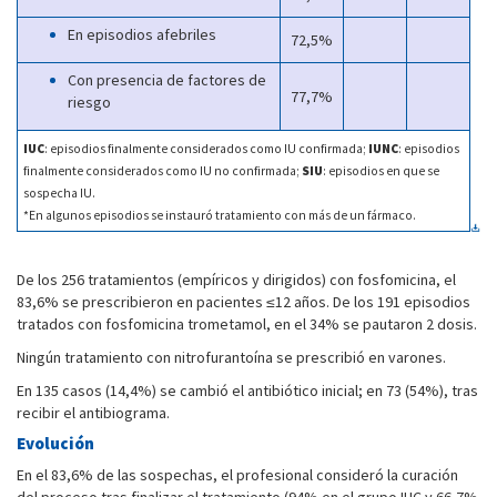
En episodios afebriles
72,5%
Con presencia de factores de
77,7%
riesgo
IUC
: episodios finalmente considerados como IU confirmada;
IUNC
: episodios
finalmente considerados como IU no confirmada;
SIU
: episodios en que se
sospecha IU.
*En algunos episodios se instauró tratamiento con más de un fármaco.
De los 256 tratamientos (empíricos y dirigidos) con fosfomicina, el
83,6% se prescribieron en pacientes ≤12 años. De los 191 episodios
tratados con fosfomicina trometamol, en el 34% se pautaron 2 dosis.
Ningún tratamiento con nitrofurantoína se prescribió en varones.
En 135 casos (14,4%) se cambió el antibiótico inicial; en 73 (54%), tras
recibir el antibiograma.
Evolución
En el 83,6% de las sospechas, el profesional consideró la curación