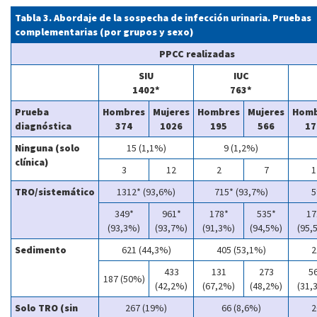
Tabla 3. Abordaje de la sospecha de infección urinaria. Pruebas
complementarias (por grupos y sexo)
PPCC realizadas
SIU
IUC
1402*
763*
Prueba
Hombres
Mujeres
Hombres
Mujeres
Homb
diagnóstica
374
1026
195
566
17
Ninguna (solo
15 (1,1%)
9 (1,2%)
clínica)
3
12
2
7
1
TRO/sistemático
1312* (93,6%)
715* (93,7%)
5
349*
961*
178*
535*
17
(93,3%)
(93,7%)
(91,3%)
(94,5%)
(95,
Sedimento
621 (44,3%)
405 (53,1%)
2
433
131
273
5
187 (50%)
(42,2%)
(67,2%)
(48,2%)
(31,
Solo TRO (sin
267 (19%)
66 (8,6%)
2