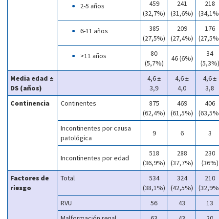
459
241
218
2-5 años
(32,7%)
(31,6%)
(34,1%
385
209
176
6-11 años
(27,5%)
(27,4%)
(27,5%
80
34
>11 años
46 (6%)
(5,7%)
(5,3%
Media edad ±
4,6 ±
4,6 ±
4,6 ±
DS (años)
3,9
4,0
3,8
Continencia
Continentes
875
469
406
(62,4%)
(61,5%)
(63,5%
Incontinentes por causa
9
6
3
patológica
518
288
230
Incontinentes por edad
(36,9%)
(37,7%)
(36%)
Factores de
Total
534
324
210
riesgo
(38,1%)
(42,5%)
(32,9%
RVU
56
43
13
Malformación renal
63
43
20