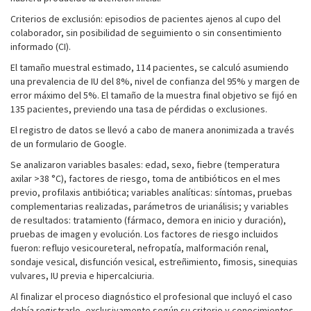
Criterios de exclusión: episodios de pacientes ajenos al cupo del
colaborador, sin posibilidad de seguimiento o sin consentimiento
informado (CI).
El tamaño muestral estimado, 114 pacientes, se calculó asumiendo
una prevalencia de IU del 8%, nivel de confianza del 95% y margen de
error máximo del 5%. El tamaño de la muestra final objetivo se fijó en
135 pacientes, previendo una tasa de pérdidas o exclusiones.
El registro de datos se llevó a cabo de manera anonimizada a través
de un formulario de Google.
Se analizaron variables basales: edad, sexo, fiebre (temperatura
axilar >38 °C), factores de riesgo, toma de antibióticos en el mes
previo, profilaxis antibiótica; variables analíticas: síntomas, pruebas
complementarias realizadas, parámetros de urianálisis; y variables
de resultados: tratamiento (fármaco, demora en inicio y duración),
pruebas de imagen y evolución. Los factores de riesgo incluidos
fueron: reflujo vesicoureteral, nefropatía, malformación renal,
sondaje vesical, disfunción vesical, estreñimiento, fimosis, sinequias
vulvares, IU previa e hipercalciuria.
Al finalizar el proceso diagnóstico el profesional que incluyó el caso
debía registrarlo, exclusivamente según su criterio y conocimientos,