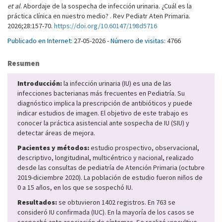
et al
. Abordaje de la sospecha de infección urinaria. ¿Cuál es la
práctica clínica en nuestro medio? . Rev Pediatr Aten Primaria.
2026;28:157-70.
https://doi.org/10.60147/198d5716
Publicado en Internet:
27-05-2026 -
Número de visitas:
4766
Resumen
Introducción:
la infección urinaria (IU) es una de las
infecciones bacterianas más frecuentes en Pediatría. Su
diagnóstico implica la prescripción de antibióticos y puede
indicar estudios de imagen. El objetivo de este trabajo es
conocer la práctica asistencial ante sospecha de IU (SIU) y
detectar áreas de mejora.
Pacientes y métodos:
estudio prospectivo, observacional,
descriptivo, longitudinal, multicéntrico y nacional, realizado
desde las consultas de pediatría de Atención Primaria (octubre
2019-diciembre 2020). La población de estudio fueron niños de
0 a 15 años, en los que se sospechó IU.
Resultados:
se obtuvieron 1402 registros. En 763 se
consideró IU confirmada (IUC). En la mayoría de los casos se