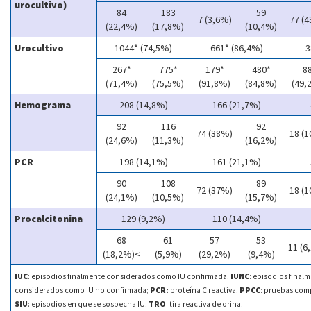
urocultivo)
84
183
59
7 (3,6%)
77 (
(22,4%)
(17,8%)
(10,4%)
Urocultivo
1044* (74,5%)
661* (86,4%)
3
267*
775*
179*
480*
8
(71,4%)
(75,5%)
(91,8%)
(84,8%)
(49,
Hemograma
208 (14,8%)
166 (21,7%)
92
116
92
74 (38%)
18 (
(24,6%)
(11,3%)
(16,2%)
PCR
198 (14,1%)
161 (21,1%)
90
108
89
72 (37%)
18 (
(24,1%)
(10,5%)
(15,7%)
Procalcitonina
129 (9,2%)
110 (14,4%)
68
61
57
53
11 (6
(18,2%)<
(5,9%)
(29,2%)
(9,4%)
IUC
: episodios finalmente considerados como IU confirmada;
IUNC
: episodios final
considerados como IU no confirmada;
PCR:
proteína C reactiva;
PPCC
: pruebas com
SIU
: episodios en que se sospecha IU;
TRO
: tira reactiva de orina;