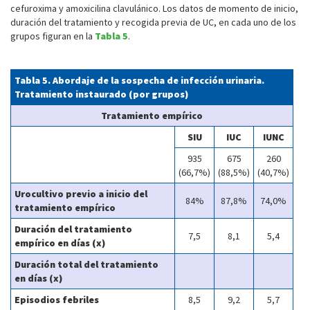
cefuroxima y amoxicilina clavulánico. Los datos de momento de inicio,
duración del tratamiento y recogida previa de UC, en cada uno de los
grupos figuran en la
Tabla 5
.
Tabla 5. Abordaje de la sospecha de infección urinaria.
Tratamiento instaurado (por grupos)
Tratamiento empírico
SIU
IUC
IUNC
935
675
260
(66,7%)
(88,5%)
(40,7%)
Urocultivo previo a inicio del
84%
87,8%
74,0%
tratamiento empírico
Duración del tratamiento
7,5
8,1
5,4
empírico en días (x)
Duración total del tratamiento
en días (x)
Episodios febriles
8,5
9,2
5,7