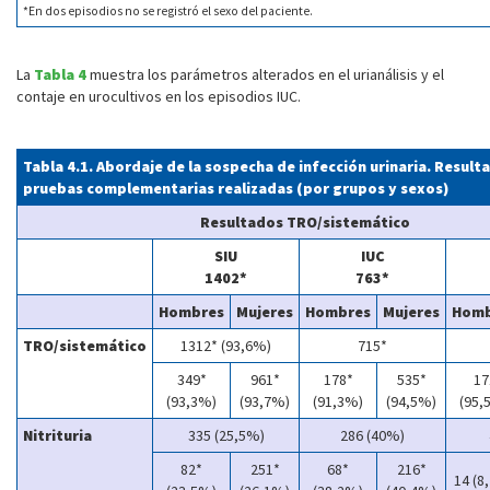
*En dos episodios no se registró el sexo del paciente.
La
Tabla 4
muestra los parámetros alterados en el urianálisis y el
contaje en urocultivos en los episodios IUC.
Tabla 4.1. Abordaje de la sospecha de infección urinaria. Result
pruebas complementarias realizadas (por grupos y sexos)
Resultados TRO/sistemático
SIU
IUC
1402*
763*
Hombres
Mujeres
Hombres
Mujeres
Homb
TRO/sistemático
1312* (93,6%)
715*
349*
961*
178*
535*
17
(93,3%)
(93,7%)
(91,3%)
(94,5%)
(95,
Nitrituria
335 (25,5%)
286 (40%)
82*
251*
68*
216*
14 (8