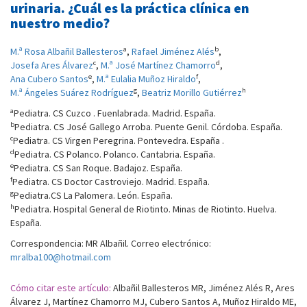
urinaria. ¿Cuál es la práctica clínica en
nuestro medio?
a
b
M.ª Rosa Albañil Ballesteros
,
Rafael Jiménez Alés
,
c
d
Josefa Ares Álvarez
,
M.ª José Martínez Chamorro
,
e
f
Ana Cubero Santos
,
M.ª Eulalia Muñoz Hiraldo
,
g
h
M.ª Ángeles Suárez Rodríguez
,
Beatriz Morillo Gutiérrez
a
Pediatra. CS Cuzco . Fuenlabrada. Madrid. España.
b
Pediatra. CS José Gallego Arroba. Puente Genil. Córdoba. España.
c
Pediatra. CS Virgen Peregrina. Pontevedra. España .
d
Pediatra. CS Polanco. Polanco. Cantabria. España.
e
Pediatra. CS San Roque. Badajoz. España.
f
Pediatra. CS Doctor Castroviejo. Madrid. España.
g
Pediatra.CS La Palomera. León. España.
h
Pediatra. Hospital General de Riotinto. Minas de Riotinto. Huelva.
España.
Correspondencia: MR Albañil. Correo electrónico:
mralba100@hotmail.com
Cómo citar este artículo:
Albañil Ballesteros MR, Jiménez Alés R, Ares
Álvarez J, Martínez Chamorro MJ, Cubero Santos A, Muñoz Hiraldo ME,