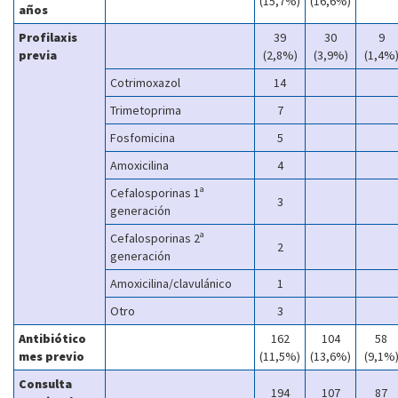
(15,7%)
(16,6%)
años
Profilaxis
39
30
9
previa
(2,8%)
(3,9%)
(1,4%
Cotrimoxazol
14
Trimetoprima
7
Fosfomicina
5
Amoxicilina
4
Cefalosporinas 1ª
3
generación
Cefalosporinas 2ª
2
generación
Amoxicilina/clavulánico
1
Otro
3
Antibiótico
162
104
58
mes previo
(11,5%)
(13,6%)
(9,1%
Consulta
194
107
87