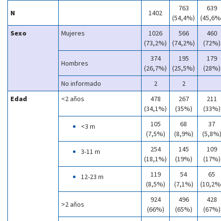
763
639
N
1402
(54,4%)
(45,6%
Sexo
Mujeres
1026
566
460
(73,2%)
(74,2%)
(72%)
374
195
179
Hombres
(26,7%)
(25,5%)
(28%)
No informado
2
2
Edad
<2 años
478
267
211
(34,1%)
(35%)
(33%)
105
68
37
<3 m
(7,5%)
(8,9%)
(5,8%
254
145
109
3-11 m
(18,1%)
(19%)
(17%)
119
54
65
12-23 m
(8,5%)
(7,1%)
(10,2%
924
496
428
>2 años
(66%)
(65%)
(67%)