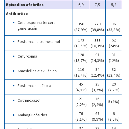
Episodios afebriles
6,9
7,5
5,2
Antibiótico
Cefalosporina tercera
356
270
86
generación
(37,9%)
(39,8%)
(33,3%)
173
111
62
Fosfomicina trometamol
(18,5%)
(16,3%)
(24%)
128
97
31
Cefuroxima
(13,7%)
(14,3%)
(12%)
116
84
32
Amoxicilina-clavulánico
(12,4%)
(12,4%)
(12,4%)
45
25
20
Fosfomicina cálcica
(4,8%)
(3,7%)
(7,7%)
21
16
Cotrimoxazol
5 (2%)
(2,2%)
(2,4%)
76
67
9
Aminoglucósidos
(8,1%)
(9,9%)
(3,5%)
37
23
14