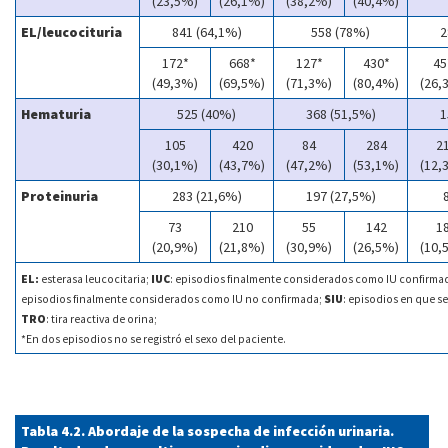
(23,5%)
(26,1%)
(38,2%)
(40,4%)
EL/leucocituria
841 (64,1%)
558 (78%)
2
172*
668*
127*
430*
45
(49,3%)
(69,5%)
(71,3%)
(80,4%)
(26,
Hematuria
525 (40%)
368 (51,5%)
1
105
420
84
284
2
(30,1%)
(43,7%)
(47,2%)
(53,1%)
(12,
Proteinuria
283 (21,6%)
197 (27,5%)
73
210
55
142
1
(20,9%)
(21,8%)
(30,9%)
(26,5%)
(10,
EL:
esterasa leucocitaria;
IUC
: episodios finalmente considerados como IU confirma
episodios finalmente considerados como IU no confirmada;
SIU
: episodios en que s
TRO
: tira reactiva de orina;
*En dos episodios no se registró el sexo del paciente.
Tabla 4.2. Abordaje de la sospecha de infección urinaria.