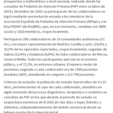
prospectivo y multicéntrico a nivel nacional, realizado desde las
consultas de Pediatría de Atención Primaria (PAP) entre octubre de
2019 y diciembre de 2020. La participación de los colaboradores se
logró mediante una invitación enviada a los miembros de la
Asociación Española de Pediatría de Atención Primaria (AEPap) y a la
lista PEDIAP (de RedIRIS), que, en ese momento, contaban con 4009
socios y 1020 miembros, respectivamente.
Participaron 206 colaboradores de 16 comunidades autónomas (CC.
AA.), con mayor representación de Madrid y Castilla y León, (34,8% y
20,5% de los episodios reportados, respectivamente), seguidas de
Galicia (10,6%) y Andalucía (6,6%). No hubo colaboradores de Murcia,
Ceuta ni Melilla. Todos los participantes ejercían en el sistema
público, y el 73,2%, en entornos urbanos. El número medio de
pacientes asignado a cada colaborador era de 1038 pacientes
(mediana 1007), atendiendo en conjunto a 213 799 pacientes.
Criterios de inclusión: la población de estudio fueron niños de 0 a 15
años, pertenecientes al cupo de cada colaborador, atendidos en
algún momento del proceso diagnóstico, terapéutico o evolutivo en
consultas de PAP en los que durante el periodo de estudio se
sospechara existencia de IU (SIU) de vías altas o bajas (febriles y
afebriles), independientemente del ámbito asistencial donde se
hubiera producido la atención inicial.