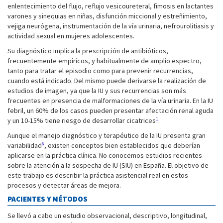
enlentecimiento del flujo, reflujo vesicoureteral, fimosis en lactantes
varones y sinequias en niñas, disfunción miccional y estreñimiento,
vejiga neurógena, instrumentación de la vía urinaria, nefrourolitiasis y
actividad sexual en mujeres adolescentes.
Su diagnóstico implica la prescripción de antibióticos,
frecuentemente empíricos, y habitualmente de amplio espectro,
tanto para tratar el episodio como para prevenir recurrencias,
cuando está indicado. Del mismo puede derivarse la realización de
estudios de imagen, ya que la IU y sus recurrencias son más
frecuentes en presencia de malformaciones de la vía urinaria. En la IU
febril, un 60% de los casos pueden presentar afectación renal aguda
1
y un 10-15% tiene riesgo de desarrollar cicatrices
.
Aunque el manejo diagnóstico y terapéutico de la IU presenta gran
6
variabilidad
, existen conceptos bien establecidos que deberían
aplicarse en la práctica clínica. No conocemos estudios recientes
sobre la atención a la sospecha de IU (SIU) en España. El objetivo de
este trabajo es describir la práctica asistencial real en estos
procesos y detectar áreas de mejora.
PACIENTES Y MÉTODOS
Se llevó a cabo un estudio observacional, descriptivo, longitudinal,