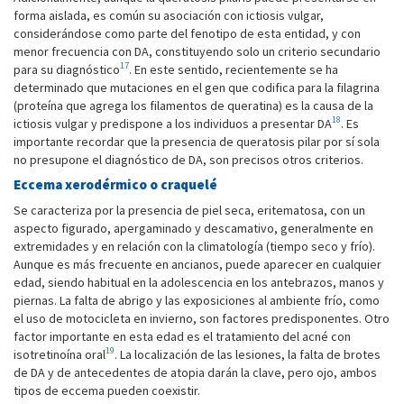
forma aislada, es común su asociación con ictiosis vulgar,
considerándose como parte del fenotipo de esta entidad, y con
menor frecuencia con DA, constituyendo solo un criterio secundario
17
para su diagnóstico
. En este sentido, recientemente se ha
determinado que mutaciones en el gen que codifica para la filagrina
(proteína que agrega los filamentos de queratina) es la causa de la
18
ictiosis vulgar y predispone a los individuos a presentar DA
. Es
importante recordar que la presencia de queratosis pilar por sí sola
no presupone el diagnóstico de DA, son precisos otros criterios.
Eccema xerodérmico o craquelé
Se caracteriza por la presencia de piel seca, eritematosa, con un
aspecto figurado, apergaminado y descamativo, generalmente en
extremidades y en relación con la climatología (tiempo seco y frío).
Aunque es más frecuente en ancianos, puede aparecer en cualquier
edad, siendo habitual en la adolescencia en los antebrazos, manos y
piernas. La falta de abrigo y las exposiciones al ambiente frío, como
el uso de motocicleta en invierno, son factores predisponentes. Otro
factor importante en esta edad es el tratamiento del acné con
19
isotretinoína oral
. La localización de las lesiones, la falta de brotes
de DA y de antecedentes de atopia darán la clave, pero ojo, ambos
tipos de eccema pueden coexistir.