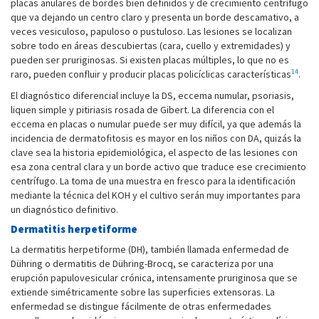
placas anulares de bordes bien definidos y de crecimiento centrífugo
que va dejando un centro claro y presenta un borde descamativo, a
veces vesiculoso, papuloso o pustuloso. Las lesiones se localizan
sobre todo en áreas descubiertas (cara, cuello y extremidades) y
pueden ser pruriginosas. Si existen placas múltiples, lo que no es
14
raro, pueden confluir y producir placas policíclicas características
.
El diagnóstico diferencial incluye la DS, eccema numular, psoriasis,
liquen simple y pitiriasis rosada de Gibert. La diferencia con el
eccema en placas o numular puede ser muy difícil, ya que además la
incidencia de dermatofitosis es mayor en los niños con DA, quizás la
clave sea la historia epidemiológica, el aspecto de las lesiones con
esa zona central clara y un borde activo que traduce ese crecimiento
centrífugo. La toma de una muestra en fresco para la identificación
mediante la técnica del KOH y el cultivo serán muy importantes para
un diagnóstico definitivo.
Dermatitis herpetiforme
La dermatitis herpetiforme (DH), también llamada enfermedad de
Dühring o dermatitis de Dühring-Brocq, se caracteriza por una
erupción papulovesicular crónica, intensamente pruriginosa que se
extiende simétricamente sobre las superficies extensoras. La
enfermedad se distingue fácilmente de otras enfermedades