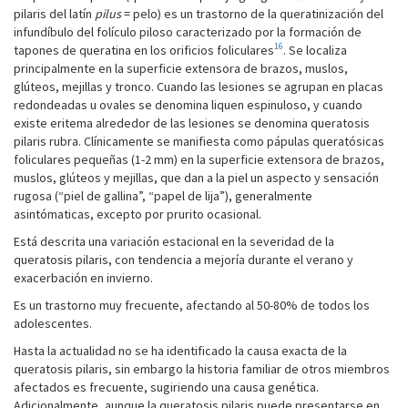
pilaris del latín
pilus
= pelo) es un trastorno de la queratinización del
infundíbulo del folículo piloso caracterizado por la formación de
16
tapones de queratina en los orificios foliculares
. Se localiza
principalmente en la superficie extensora de brazos, muslos,
glúteos, mejillas y tronco. Cuando las lesiones se agrupan en placas
redondeadas u ovales se denomina liquen espinuloso, y cuando
existe eritema alrededor de las lesiones se denomina queratosis
pilaris rubra. Clínicamente se manifiesta como pápulas queratósicas
foliculares pequeñas (1-2 mm) en la superficie extensora de brazos,
muslos, glúteos y mejillas, que dan a la piel un aspecto y sensación
rugosa (“piel de gallina”, “papel de lija”), generalmente
asintómaticas, excepto por prurito ocasional.
Está descrita una variación estacional en la severidad de la
queratosis pilaris, con tendencia a mejoría durante el verano y
exacerbación en invierno.
Es un trastorno muy frecuente, afectando al 50-80% de todos los
adolescentes.
Hasta la actualidad no se ha identificado la causa exacta de la
queratosis pilaris, sin embargo la historia familiar de otros miembros
afectados es frecuente, sugiriendo una causa genética.
Adicionalmente, aunque la queratosis pilaris puede presentarse en