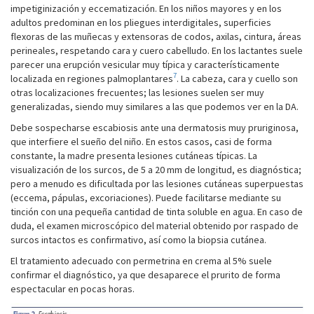
impetiginización y eccematización. En los niños mayores y en los
adultos predominan en los pliegues interdigitales, superficies
flexoras de las muñecas y extensoras de codos, axilas, cintura, áreas
perineales, respetando cara y cuero cabelludo. En los lactantes suele
parecer una erupción vesicular muy típica y característicamente
7
localizada en regiones palmoplantares
. La cabeza, cara y cuello son
otras localizaciones frecuentes; las lesiones suelen ser muy
generalizadas, siendo muy similares a las que podemos ver en la DA.
Debe sospecharse escabiosis ante una dermatosis muy pruriginosa,
que interfiere el sueño del niño. En estos casos, casi de forma
constante, la madre presenta lesiones cutáneas típicas. La
visualización de los surcos, de 5 a 20 mm de longitud, es diagnóstica;
pero a menudo es dificultada por las lesiones cutáneas superpuestas
(eccema, pápulas, excoriaciones). Puede facilitarse mediante su
tinción con una pequeña cantidad de tinta soluble en agua. En caso de
duda, el examen microscópico del material obtenido por raspado de
surcos intactos es confirmativo, así como la biopsia cutánea.
El tratamiento adecuado con permetrina en crema al 5% suele
confirmar el diagnóstico, ya que desaparece el prurito de forma
espectacular en pocas horas.