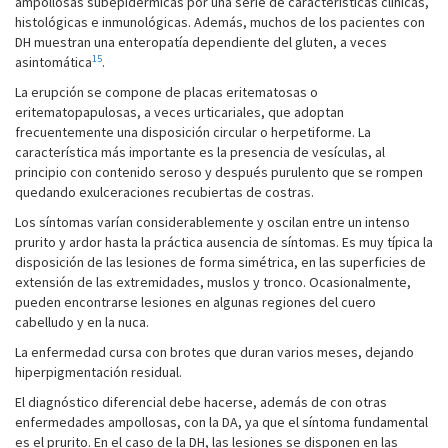
ampollosas subepidérmicas por una serie de características clínicas,
histológicas e inmunológicas. Además, muchos de los pacientes con
DH muestran una enteropatía dependiente del gluten, a veces
15
asintomática
.
La erupción se compone de placas eritematosas o
eritematopapulosas, a veces urticariales, que adoptan
frecuentemente una disposición circular o herpetiforme. La
característica más importante es la presencia de vesículas, al
principio con contenido seroso y después purulento que se rompen
quedando exulceraciones recubiertas de costras.
Los síntomas varían considerablemente y oscilan entre un intenso
prurito y ardor hasta la práctica ausencia de síntomas. Es muy típica la
disposición de las lesiones de forma simétrica, en las superficies de
extensión de las extremidades, muslos y tronco. Ocasionalmente,
pueden encontrarse lesiones en algunas regiones del cuero
cabelludo y en la nuca.
La enfermedad cursa con brotes que duran varios meses, dejando
hiperpigmentación residual.
El diagnóstico diferencial debe hacerse, además de con otras
enfermedades ampollosas, con la DA, ya que el síntoma fundamental
es el prurito. En el caso de la DH, las lesiones se disponen en las