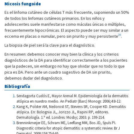
Micosis fungoide
Es el linfoma cutáneo de células T más frecuente, suponiendo un 50%
de todos los linfomas cutáneos primarios. En los niños y
adolescentes suele manifestarse como máculas únicas o múltiples,
frecuentemente hipocrómicas. El aspecto puede ser muy similar a un
20
eccema en placas o numular, pero sin prurito y muy persistente
.
La biopsia de piel será la clave para el diagnóstico.
En resumen: debemos conocer muy bien la clínica y los criterios
diagnósticos de la DA para identificar correctamente a los pacientes
que la padecen, sin embargo no hay que olvidar que no todo lo que
pica es DA. Pero ante un cuadro sugestivo de DA sin prurito,
debemos dudar del diagnóstico.
Bibliografía
Sendagorta Cudós E, Mayor Arenal M. Epidemiología de la dermatitis
atópica en nuestro medio. An Pediatr (Barc) Monogr. 2006;4:8-12.
Kang K, Polster AM, Nedorost ST, Stevens SR, Cooper KD. Dermatitis
atópica. En: Bolognia JL, Jorizzo JL, Rapini RP, editores.
Dermatología. 1.ª ed. Londres: Mosby; 2003. p. 199-214.
Brenninkmeijer EE, Schram ME, Leeflang MM, Bos JD, Spuls PI.
Diagnostic criteria for atopic dermatitis: a systematic review. Br J
Dermatol. 2008;158:754-65.