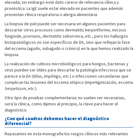
elevada; sin embargo este dato carece de relevancia clínica y
pronóstica. La IgE suele estar elevada en pacientes que además
presentan clínica respiratoria o alergia alimentaria.
La biopsia de piel puede ser necesaria en algunos pacientes para
descartar otros procesos como dermatitis herpetiforme, micosis
fungoide, psoriasis, dermatitis seborreica, etc., pero los hallazgos
histopatológicos no son específicos de DA, sino que reflejan la fase
del eccema (agudo, subagudo o crónico) en la que hemos realizado la
biopsia.
La realización de cultivos microbiológicos para hongos, bacterias y
virus pueden ser útiles para descartar la patología infecciosa que se
parece a la DA (tiñas, impétigo, etc.) o infecciones secundarias que
complican las lesiones del eccema atópico (impetiginización, eccema
herpeticum
, etc.).
Otro tipo de pruebas complementarias no suelen ser necesarias,
será la clínica, como dijimos al principio, la clave para hacer el
diagnóstico.
¿Con qué cuadros debemos hacer el diagnóstico
diferencial?
Repasamos en esta monografía los rasgos clínicos más relevantes