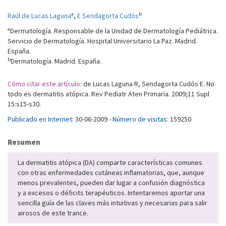
a
b
Raúl de Lucas Laguna
,
E Sendagorta Cudós
a
Dermatología. Responsable de la Unidad de Dermatología Pediátrica.
Servicio de Dermatología. Hospital Universitario La Paz. Madrid.
España.
b
Dermatología. Madrid. España.
Cómo citar este artículo:
de Lucas Laguna R, Sendagorta Cudós E. No
todo es dermatitis atópica. Rev Pediatr Aten Primaria. 2009;11 Supl
15:s15-s30.
Publicado en Internet:
30-06-2009 -
Número de visitas:
159250
Resumen
La dermatitis atópica (DA) comparte características comunes
con otras enfermedades cutáneas inflamatorias, que, aunque
menos prevalentes, pueden dar lugar a confusión diagnóstica
y a excesos o déficits terapéuticos. Intentaremos aportar una
sencilla guía de las claves más intuitivas y necesarias para salir
airosos de este trance.