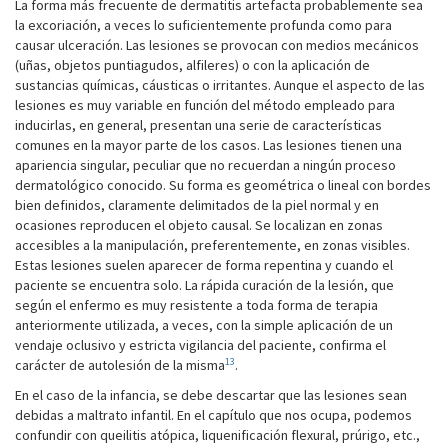
La forma más frecuente de dermatitis artefacta probablemente sea
la excoriación, a veces lo suficientemente profunda como para
causar ulceración. Las lesiones se provocan con medios mecánicos
(uñas, objetos puntiagudos, alfileres) o con la aplicación de
sustancias químicas, cáusticas o irritantes. Aunque el aspecto de las
lesiones es muy variable en función del método empleado para
inducirlas, en general, presentan una serie de características
comunes en la mayor parte de los casos. Las lesiones tienen una
apariencia singular, peculiar que no recuerdan a ningún proceso
dermatológico conocido. Su forma es geométrica o lineal con bordes
bien definidos, claramente delimitados de la piel normal y en
ocasiones reproducen el objeto causal. Se localizan en zonas
accesibles a la manipulación, preferentemente, en zonas visibles.
Estas lesiones suelen aparecer de forma repentina y cuando el
paciente se encuentra solo. La rápida curación de la lesión, que
según el enfermo es muy resistente a toda forma de terapia
anteriormente utilizada, a veces, con la simple aplicación de un
vendaje oclusivo y estricta vigilancia del paciente, confirma el
13
carácter de autolesión de la misma
.
En el caso de la infancia, se debe descartar que las lesiones sean
debidas a maltrato infantil. En el capítulo que nos ocupa, podemos
confundir con queilitis atópica, liquenificación flexural, prúrigo, etc.,