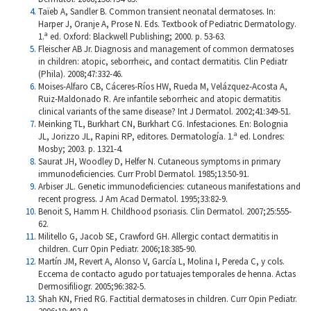
Taïeb A, Sandler B. Common transient neonatal dermatoses. In:
Harper J, Oranje A, Prose N. Eds. Textbook of Pediatric Dermatology.
1.ª ed. Oxford: Blackwell Publishing; 2000. p. 53-63.
Fleischer AB Jr. Diagnosis and management of common dermatoses
in children: atopic, seborrheic, and contact dermatitis. Clin Pediatr
(Phila). 2008;47:332-46.
Moises-Alfaro CB, Cáceres-Ríos HW, Rueda M, Velázquez-Acosta A,
Ruiz-Maldonado R. Are infantile seborrheic and atopic dermatitis
clinical variants of the same disease? Int J Dermatol. 2002;41:349-51.
Meinking TL, Burkhart CN, Burkhart CG. Infestaciones. En: Bolognia
JL, Jorizzo JL, Rapini RP, editores. Dermatología. 1.ª ed. Londres:
Mosby; 2003. p. 1321-4.
Saurat JH, Woodley D, Helfer N. Cutaneous symptoms in primary
immunodeficiencies. Curr Probl Dermatol. 1985;13:50-91.
Arbiser JL. Genetic immunodeficiencies: cutaneous manifestations and
recent progress. J Am Acad Dermatol. 1995;33:82-9.
Benoit S, Hamm H. Childhood psoriasis. Clin Dermatol. 2007;25:555-
62.
Militello G, Jacob SE, Crawford GH. Allergic contact dermatitis in
children. Curr Opin Pediatr. 2006;18:385-90.
Martín JM, Revert A, Alonso V, García L, Molina I, Pereda C, y cols.
Eccema de contacto agudo por tatuajes temporales de henna. Actas
Dermosifiliogr. 2005;96:382-5.
Shah KN, Fried RG. Factitial dermatoses in children. Curr Opin Pediatr.