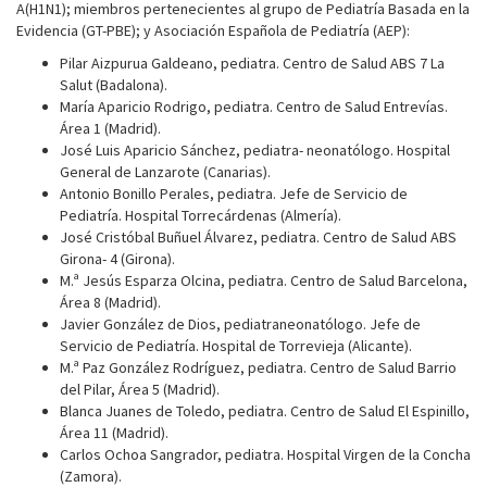
A(H1N1); miembros pertenecientes al grupo de Pediatría Basada en la
Evidencia (GT-PBE); y Asociación Española de Pediatría (AEP):
Pilar Aizpurua Galdeano, pediatra. Centro de Salud ABS 7 La
Salut (Badalona).
María Aparicio Rodrigo, pediatra. Centro de Salud Entrevías.
Área 1 (Madrid).
José Luis Aparicio Sánchez, pediatra- neonatólogo. Hospital
General de Lanzarote (Canarias).
Antonio Bonillo Perales, pediatra. Jefe de Servicio de
Pediatría. Hospital Torrecárdenas (Almería).
José Cristóbal Buñuel Álvarez, pediatra. Centro de Salud ABS
Girona- 4 (Girona).
M.ª Jesús Esparza Olcina, pediatra. Centro de Salud Barcelona,
Área 8 (Madrid).
Javier González de Dios, pediatraneonatólogo. Jefe de
Servicio de Pediatría. Hospital de Torrevieja (Alicante).
M.ª Paz González Rodríguez, pediatra. Centro de Salud Barrio
del Pilar, Área 5 (Madrid).
Blanca Juanes de Toledo, pediatra. Centro de Salud El Espinillo,
Área 11 (Madrid).
Carlos Ochoa Sangrador, pediatra. Hospital Virgen de la Concha
(Zamora).