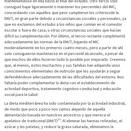
manteniéndose en ella hasta el final del estudio. Otro tercio solo
consiguió bajar ligeramente o mantener los percentiles del IMC,
concordando con aquellos que peor cumplieron los criteriosde la
DM/T, en gran parte debido a circunstancias sociales y personales, ya
que no excluimos del estudio a los niños que comían en el comedor
escolar o fuera de casa, u otras circunstancias sociales que hacían
difícil su cumplimentación. Por último, el tercio restante cumplimentó
adecuadamente las normas de la DM/T, bajando el IMC
moderadamente en los primeros cuatro meses, pero a partir de ahí
solo consiguieron mantenerse en el percentil alcanzado, a pesar de
que muchos de ellos hicieron todo lo posible por mejorarlo. Creemos
que, al menos, estos muchachos y sus familias han adquirido unos
conocimientos elementales de nutrición que les ayudarán a seguir
defendiéndose adecuadamente de las dificultades del entorno. Nos
faltaría poder complementar la dieta con el establecimiento de
actividad deportiva, tratamiento cognitivo-conductual y educación
social para la salud.
La dieta mediterránea ha sido contaminada por la actividad industrial,
de modo que poco a poco nos vamos alejando de aquella
alimentación basada en nuestros ancestros y que merece el
39
apelativo de tradicional (DM/T)
. Al eliminar las harinas refinadas, el
azúcar y las patatas, y reducir la grasa saturada, eliminamos la