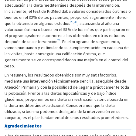
adecuación a la dieta mediterránea después de la intervención.
Inicialmente, el test de KidMed daba valores considerados óptimos o
buenos en el 32% de los pacientes, proporción ligeramente inferior
23,40
que la obtenida en algunos estudios
, alcanzando al año una
valoración óptima o buena en el 95% de los niños que participaron en
el programa,valores superiores a los obtenidos en otros estudios
26
después de una intervención
. En el programa de seguimiento,
vamos puntuando y estimulando su cumplimentación en cada una de
las visitas, hasta conseguir una calificación óptima, que
generalmente se ve correspondidacon una mejoría en el control del
peso.
En resumen, los resultados obtenidos son muy satisfactorios,
mediante una intervención técnicamente sencilla, asequible desde
Atención Primaria y con la posibilidad de llegar a prácticamente toda
la población. Frente a las dietas hipocalóricas y de bajo índice
glucémico, proponemos una dieta sin restricción calórica basada en
la dieta mediterránea/tradicional. Consideramos que la dieta
utilizada, si bien no podemos desligarla de la intervención en su
conjunto, es el pilar fundamental de unos resultados prometedores.
Agradecimientos
A los doctores Ángel Nogales Espert y Alberto León Martín, por sus