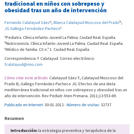
tradicional en niños con sobrepeso y
obesidad tras un año de intervención
a
b
Fernando Calatayud Sáez
,
Blanca Calatayud Moscoso del Prado
,
c
JG Gallego Fernández-Pacheco
a
Pediatra. Clínica Infanto-Juvenil La Palma. Ciudad Real. España.
b
Nutricionista. Clínica Infanto-Juvenil La Palma. Ciudad Real. España.
c
Médico de familia. CS n.º 1. Ciudad Real. España.
Correspondencia: F Calatayud. Correo electrónico:
fcalatayud@ono.com
Cómo citar este artículo:
Calatayud Sáez F, Calatayud Moscoso del
Prado B, Gallego Fernández-Pacheco JG. Efectos de una dieta
mediterránea tradicional en niños con sobrepeso y obesidad tras un
año de intervención. Rev Pediatr Aten Primaria. 2011;13:553-69.
Publicado en Internet:
30-01-2012 -
Número de visitas:
32737
Resumen
Introducción:
la estrategia preventiva y terapéutica de la