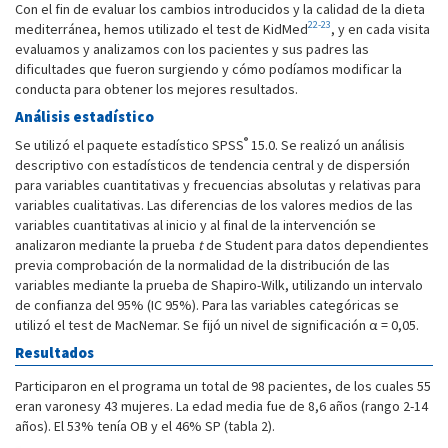
Con el fin de evaluar los cambios introducidos y la calidad de la dieta
22-23
mediterránea, hemos utilizado el test de KidMed
, y en cada visita
evaluamos y analizamos con los pacientes y sus padres las
dificultades que fueron surgiendo y cómo podíamos modificar la
conducta para obtener los mejores resultados.
Análisis estadístico
®
Se utilizó el paquete estadístico SPSS
15.0. Se realizó un análisis
descriptivo con estadísticos de tendencia central y de dispersión
para variables cuantitativas y frecuencias absolutas y relativas para
variables cualitativas. Las diferencias de los valores medios de las
variables cuantitativas al inicio y al final de la intervención se
analizaron mediante la prueba
t
de Student para datos dependientes
previa comprobación de la normalidad de la distribución de las
variables mediante la prueba de Shapiro-Wilk, utilizando un intervalo
de confianza del 95% (IC 95%). Para las variables categóricas se
utilizó el test de MacNemar. Se fijó un nivel de significación α = 0,05.
Resultados
Participaron en el programa un total de 98 pacientes, de los cuales 55
eran varonesy 43 mujeres. La edad media fue de 8,6 años (rango 2-14
años). El 53% tenía OB y el 46% SP (tabla 2).