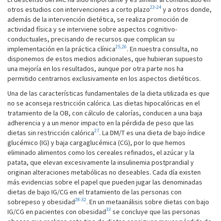
23-24
otros estudios con intervenciones a corto plazo
y a otros donde,
además de la intervención dietética, se realiza promoción de
actividad física y se interviene sobre aspectos cognitivo-
conductuales, precisando de recursos que complican su
25,26
implementación en la práctica clínica
. En nuestra consulta, no
disponemos de estos medios adicionales, que hubieran supuesto
una mejoría en los resultados, aunque por otra parte nos ha
permitido centrarnos exclusivamente en los aspectos dietéticos.
Una de las características fundamentales de la dieta utilizada es que
no se aconseja restricción calórica. Las dietas hipocalóricas en el
tratamiento de la OB, con cálculo de calorías, conducen a una baja
adherencia y a un menor impacto en la pérdida de peso que las
27
dietas sin restricción calórica
. La DM/T es una dieta de bajo índice
glucémico (IG) y baja cargaglucémica (CG), por lo que hemos
eliminado alimentos como los cereales refinados, el azúcar y la
patata, que elevan excesivamente la insulinemia postprandial y
originan alteraciones metabólicas no deseables. Cada día existen
más evidencias sobre el papel que pueden jugar las denominadas
dietas de bajo IG/CG en el tratamiento de las personas con
28-32
sobrepeso y obesidad
. En un metaanálisis sobre dietas con bajo
33
IG/CG en pacientes con obesidad
se concluye que las personas