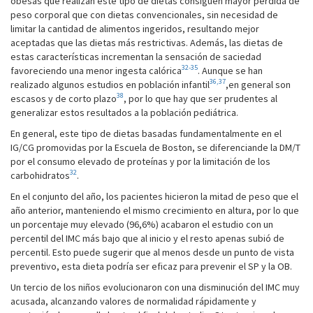
obesas que realizan este tipo de dietas consiguen mayor pérdida de
peso corporal que con dietas convencionales, sin necesidad de
limitar la cantidad de alimentos ingeridos, resultando mejor
aceptadas que las dietas más restrictivas. Además, las dietas de
estas características incrementan la sensación de saciedad
32-35
favoreciendo una menor ingesta calórica
. Aunque se han
36,37
realizado algunos estudios en población infantil
,en general son
38
escasos y de corto plazo
, por lo que hay que ser prudentes al
generalizar estos resultados a la población pediátrica.
En general, este tipo de dietas basadas fundamentalmente en el
IG/CG promovidas por la Escuela de Boston, se diferenciande la DM/T
por el consumo elevado de proteínas y por la limitación de los
32
carbohidratos
.
En el conjunto del año, los pacientes hicieron la mitad de peso que el
año anterior, manteniendo el mismo crecimiento en altura, por lo que
un porcentaje muy elevado (96,6%) acabaron el estudio con un
percentil del IMC más bajo que al inicio y el resto apenas subió de
percentil. Esto puede sugerir que al menos desde un punto de vista
preventivo, esta dieta podría ser eficaz para prevenir el SP y la OB.
Un tercio de los niños evolucionaron con una disminución del IMC muy
acusada, alcanzando valores de normalidad rápidamente y