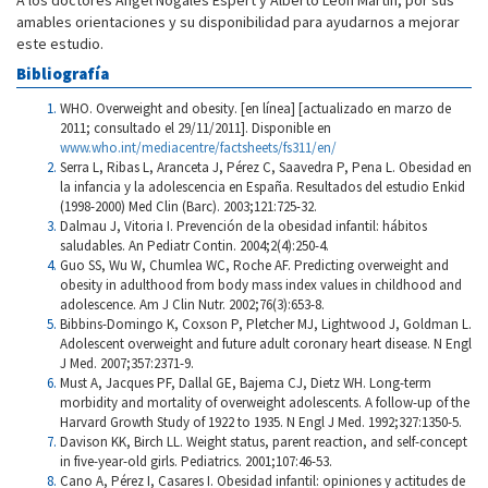
amables orientaciones y su disponibilidad para ayudarnos a mejorar
este estudio.
Bibliografía
WHO. Overweight and obesity. [en línea] [actualizado en marzo de
2011; consultado el 29/11/2011]. Disponible en
www.who.int/mediacentre/factsheets/fs311/en/
Serra L, Ribas L, Aranceta J, Pérez C, Saavedra P, Pena L. Obesidad en
la infancia y la adolescencia en España. Resultados del estudio Enkid
(1998-2000) Med Clin (Barc). 2003;121:725-32.
Dalmau J, Vitoria I. Prevención de la obesidad infantil: hábitos
saludables. An Pediatr Contin. 2004;2(4):250-4.
Guo SS, Wu W, Chumlea WC, Roche AF. Predicting overweight and
obesity in adulthood from body mass index values in childhood and
adolescence. Am J Clin Nutr. 2002;76(3):653-8.
Bibbins-Domingo K, Coxson P, Pletcher MJ, Lightwood J, Goldman L.
Adolescent overweight and future adult coronary heart disease. N Engl
J Med. 2007;357:2371-9.
Must A, Jacques PF, Dallal GE, Bajema CJ, Dietz WH. Long-term
morbidity and mortality of overweight adolescents. A follow-up of the
Harvard Growth Study of 1922 to 1935. N Engl J Med. 1992;327:1350-5.
Davison KK, Birch LL. Weight status, parent reaction, and self-concept
in five-year-old girls. Pediatrics. 2001;107:46-53.
Cano A, Pérez I, Casares I. Obesidad infantil: opiniones y actitudes de