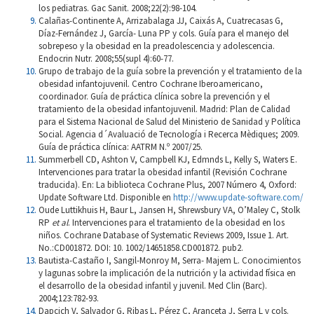
los pediatras. Gac Sanit. 2008;22(2):98-104.
Calañas-Continente A, Arrizabalaga JJ, Caixás A, Cuatrecasas G,
Díaz-Fernández J, García- Luna PP y cols. Guía para el manejo del
sobrepeso y la obesidad en la preadolescencia y adolescencia.
Endocrin Nutr. 2008;55(supl 4):60-77.
Grupo de trabajo de la guía sobre la prevención y el tratamiento de la
obesidad infantojuvenil. Centro Cochrane Iberoamericano,
coordinador. Guía de práctica clínica sobre la prevención y el
tratamiento de la obesidad infantojuvenil. Madrid: Plan de Calidad
para el Sistema Nacional de Salud del Ministerio de Sanidad y Política
Social. Agencia d´Avaluació de Tecnología i Recerca Mèdiques; 2009.
Guía de práctica clínica: AATRM N.º 2007/25.
Summerbell CD, Ashton V, Campbell KJ, Edmnds L, Kelly S, Waters E.
Intervenciones para tratar la obesidad infantil (Revisión Cochrane
traducida). En: La biblioteca Cochrane Plus, 2007 Número 4, Oxford:
Update Software Ltd. Disponible en
http://www.update-software.com/
Oude Luttikhuis H, Baur L, Jansen H, Shrewsbury VA, O’Maley C, Stolk
RP
et al
. Intervenciones para el tratamiento de la obesidad en los
niños. Cochrane Database of Systematic Reviews 2009, Issue 1. Art.
No.:CD001872. DOI: 10. 1002/14651858.CD001872. pub2.
Bautista-Castaño I, Sangil-Monroy M, Serra- Majem L. Conocimientos
y lagunas sobre la implicación de la nutrición y la actividad física en
el desarrollo de la obesidad infantil y juvenil. Med Clin (Barc).
2004;123:782-93.
Dapcich V, Salvador G, Ribas L, Pérez C, Aranceta J, Serra L y cols.