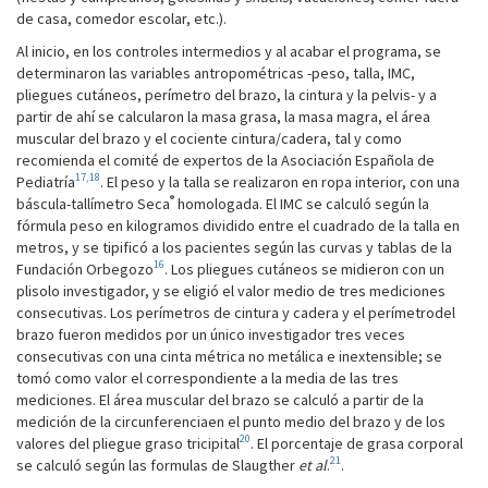
de casa, comedor escolar, etc.).
Al inicio, en los controles intermedios y al acabar el programa, se
determinaron las variables antropométricas -peso, talla, IMC,
pliegues cutáneos, perímetro del brazo, la cintura y la pelvis- y a
partir de ahí se calcularon la masa grasa, la masa magra, el área
muscular del brazo y el cociente cintura/cadera, tal y como
recomienda el comité de expertos de la Asociación Española de
17,18
Pediatría
. El peso y la talla se realizaron en ropa interior, con una
®
báscula-tallímetro Seca
homologada. El IMC se calculó según la
fórmula peso en kilogramos dividido entre el cuadrado de la talla en
metros, y se tipificó a los pacientes según las curvas y tablas de la
16
Fundación Orbegozo
. Los pliegues cutáneos se midieron con un
plisolo investigador, y se eligió el valor medio de tres mediciones
consecutivas. Los perímetros de cintura y cadera y el perímetrodel
brazo fueron medidos por un único investigador tres veces
consecutivas con una cinta métrica no metálica e inextensible; se
tomó como valor el correspondiente a la media de las tres
mediciones. El área muscular del brazo se calculó a partir de la
medición de la circunferenciaen el punto medio del brazo y de los
20
valores del pliegue graso tricipital
. El porcentaje de grasa corporal
21
se calculó según las formulas de Slaugther
et al
.
.