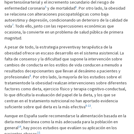
hipertensiónarterial y el incremento secundario del riesgo de
5
6
enfermedad coronaria
y de mortalidad
. Por otro lado, la obesidad
se relaciona con alteraciones psicopatológicas como baja
autoestima y depresión, condicionando un deterioro de la calidad de
7
vida
. Todo ello, junto con las repercusiones económicas que
ocasiona, la convierte en un problema de salud pública de primera
magnitud.
A pesar de todo, la estrategia preventivay terapéutica de la
obesidad ofrece un escaso desarrollo en el sistema asistencial. La
falta de consenso y la dificultad que supone la intervención sobre
cambios de conducta en los estilos de vida conducen a menudo a
resultados decepcionantes que llevan al desánimo a pacientes y
8
profesionales
. Por otro lado, la mayoría de los estudios sobre el
tratamientode la obesidad realizan intervenciones sobre diferentes
factores como dieta, ejercicio físico y terapia cognitivo-conductual,
lo que dificulta la evaluación del papel de la dieta, y los que se
centran en el tratamiento nutricional no han aportado evidencia
9-13
suficiente sobre qué dieta es la más efectiva
.
Aunque en España suele recomendarse la alimentación basada en la
dieta mediterránea como la más adecuada para la población en
14
general
, hay pocos estudios que evalúen su aplicación en los
15
pacientes obesos
.