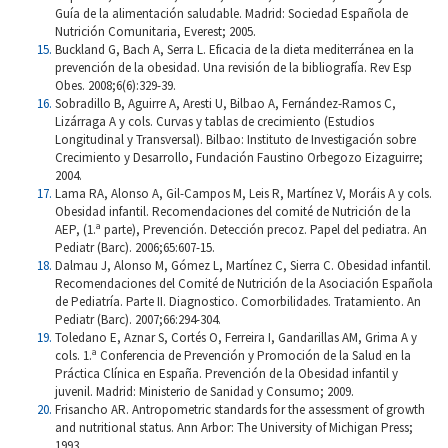
Guía de la alimentación saludable. Madrid: Sociedad Española de
Nutrición Comunitaria, Everest; 2005.
Buckland G, Bach A, Serra L. Eficacia de la dieta mediterránea en la
prevención de la obesidad. Una revisión de la bibliografía. Rev Esp
Obes. 2008;6(6):329-39.
Sobradillo B, Aguirre A, Aresti U, Bilbao A, Fernández-Ramos C,
Lizárraga A y cols. Curvas y tablas de crecimiento (Estudios
Longitudinal y Transversal). Bilbao: Instituto de Investigación sobre
Crecimiento y Desarrollo, Fundación Faustino Orbegozo Eizaguirre;
2004.
Lama RA, Alonso A, Gil-Campos M, Leis R, Martínez V, Moráis A y cols.
Obesidad infantil. Recomendaciones del comité de Nutrición de la
AEP, (1.ª parte), Prevención. Detección precoz. Papel del pediatra. An
Pediatr (Barc). 2006;65:607-15.
Dalmau J, Alonso M, Gómez L, Martínez C, Sierra C. Obesidad infantil.
Recomendaciones del Comité de Nutrición de la Asociación Española
de Pediatría. Parte II. Diagnostico. Comorbilidades. Tratamiento. An
Pediatr (Barc). 2007;66:294-304.
Toledano E, Aznar S, Cortés O, Ferreira I, Gandarillas AM, Grima A y
cols. 1.ª Conferencia de Prevención y Promoción de la Salud en la
Práctica Clínica en España. Prevención de la Obesidad infantil y
juvenil. Madrid: Ministerio de Sanidad y Consumo; 2009.
Frisancho AR. Antropometric standards for the assessment of growth
and nutritional status. Ann Arbor: The University of Michigan Press;
1993.