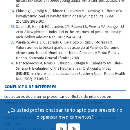
disease risk factors in obese young adults. Am J Clin Nutr. 2005;81:976-
82.
Ebbeling C, Leidig M, Feldman H, Lovesky M, Ludwing D. Effects of a
low-glycemic load vs low-fat diet in obese young adults. JAMA.
2007;297:2092-102.
Spieth LE, Harnish HD, Lenders CM, Raezer LB, Pereira MA, Hangen SJ
et al
. A low-glycemic index diet in the treatment of pediatric obesity.
Arch Pediatr Adolesc Med. 2000;154:947-51.
Varela G, Ávila J, Cuadrado C, Del Pozo S, Ruiz E, Moreiras O.
Valoración de la Dieta Española de acuerdo al Panel de Consumo
Alimentario. Madrid: Ministerio de Medio Ambiente y Medio Rural y
Marino. Secretaría General Técnica; 2008.
Mariscal-Arcos M, Rivas A, Velasco J, Ortega M, Caballero AM, Olea-
Serrano F. Evaluation of the Mediterranean Diet Quality Index
(KIDMED) in children and adolescents in Southern Spain. Public Health
Nutr. 2008;12:1408-12.
CONFLICTO DE INTERESES
Los autores declaran no presentar conflictos de intereses en
relación con la preparación y publicación de este artículo.
¿Es usted profesional sanitario apto para prescribir o
dispensar medicamentos?
ISSN | 2174-4106
Publicación Open Acess, incluida en DOAJ, sin cargo por
publicación.
Sí
No
Aviso Legal
|
Mapa Web
|
Contacto