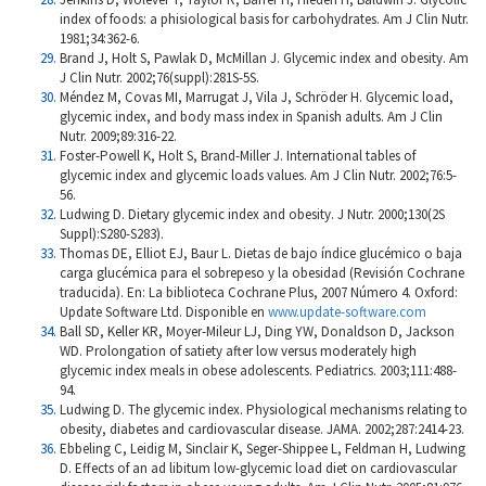
index of foods: a phisiological basis for carbohydrates. Am J Clin Nutr.
1981;34:362-6.
Brand J, Holt S, Pawlak D, McMillan J. Glycemic index and obesity. Am
J Clin Nutr. 2002;76(suppl):281S-5S.
Méndez M, Covas MI, Marrugat J, Vila J, Schröder H. Glycemic load,
glycemic index, and body mass index in Spanish adults. Am J Clin
Nutr. 2009;89:316-22.
Foster-Powell K, Holt S, Brand-Miller J. International tables of
glycemic index and glycemic loads values. Am J Clin Nutr. 2002;76:5-
56.
Ludwing D. Dietary glycemic index and obesity. J Nutr. 2000;130(2S
Suppl):S280-S283).
Thomas DE, Elliot EJ, Baur L. Dietas de bajo índice glucémico o baja
carga glucémica para el sobrepeso y la obesidad (Revisión Cochrane
traducida). En: La biblioteca Cochrane Plus, 2007 Número 4. Oxford:
Update Software Ltd. Disponible en
www.update-software.com
Ball SD, Keller KR, Moyer-Mileur LJ, Ding YW, Donaldson D, Jackson
WD. Prolongation of satiety after low versus moderately high
glycemic index meals in obese adolescents. Pediatrics. 2003;111:488-
94.
Ludwing D. The glycemic index. Physiological mechanisms relating to
obesity, diabetes and cardiovascular disease. JAMA. 2002;287:2414-23.
Ebbeling C, Leidig M, Sinclair K, Seger-Shippee L, Feldman H, Ludwing
D. Effects of an ad libitum low-glycemic load diet on cardiovascular