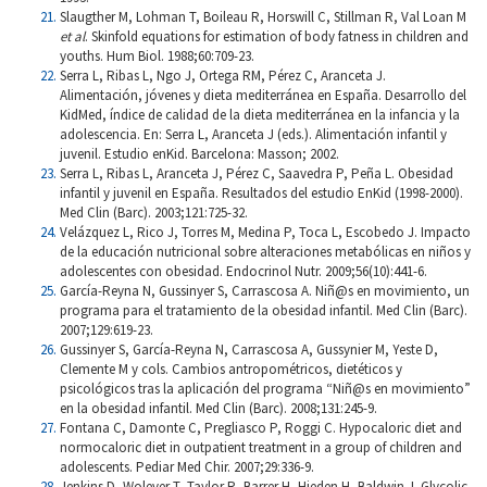
Slaugther M, Lohman T, Boileau R, Horswill C, Stillman R, Val Loan M
et al
. Skinfold equations for estimation of body fatness in children and
youths. Hum Biol. 1988;60:709-23.
Serra L, Ribas L, Ngo J, Ortega RM, Pérez C, Aranceta J.
Alimentación, jóvenes y dieta mediterránea en España. Desarrollo del
KidMed, índice de calidad de la dieta mediterránea en la infancia y la
adolescencia. En: Serra L, Aranceta J (eds.). Alimentación infantil y
juvenil. Estudio enKid. Barcelona: Masson; 2002.
Serra L, Ribas L, Aranceta J, Pérez C, Saavedra P, Peña L. Obesidad
infantil y juvenil en España. Resultados del estudio EnKid (1998-2000).
Med Clin (Barc). 2003;121:725-32.
Velázquez L, Rico J, Torres M, Medina P, Toca L, Escobedo J. Impacto
de la educación nutricional sobre alteraciones metabólicas en niños y
adolescentes con obesidad. Endocrinol Nutr. 2009;56(10):441-6.
García-Reyna N, Gussinyer S, Carrascosa A. Niñ@s en movimiento, un
programa para el tratamiento de la obesidad infantil. Med Clin (Barc).
2007;129:619-23.
Gussinyer S, García-Reyna N, Carrascosa A, Gussynier M, Yeste D,
Clemente M y cols. Cambios antropométricos, dietéticos y
psicológicos tras la aplicación del programa “Niñ@s en movimiento”
en la obesidad infantil. Med Clin (Barc). 2008;131:245-9.
Fontana C, Damonte C, Pregliasco P, Roggi C. Hypocaloric diet and
normocaloric diet in outpatient treatment in a group of children and
adolescents. Pediar Med Chir. 2007;29:336-9.
Jenkins D, Wolever T, Taylor R, Barrer H, Hieden H, Baldwin J. Glycolic