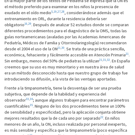
En la mayor parte de los textos de Pediatría se expresa que la ON es
el método preferido para examinar en los niños la presencia de
5
,
19
,
27
,
28
exudado en el oído medio
, considerándose además que el
entrenamiento en ORL, durante la residencia debería ser
16
,
29
obligatorio
. Después de analizar 52 estudios donde se comparan
diferentes procedimientos para el diagnóstico de la OMS, todas las
guías norteamericanas (avaladas por las Academias Americanas de
Pediatría, Médicos de Familia y Otorrinolaringología) recomendaron
21
,
30
desde el 2004 el uso de la ON
. Se trata de una práctica sencilla,
21
económica, fehaciente y fácilmente accesible en Atención Primaria
.
21
,
31
,
32
Sin embargo, menos del 50% de pediatras la utilizan
. En España
creemos que su uso es muy minoritario y en nuestra área de salud
era un método desconocido hasta que nuestro grupo de trabajo fue
introduciendo su difusión, a la vista de las ventajas aportadas.
Frente a la timpanometría, tiene la desventaja de ser una prueba
subjetiva, que depende de la habilidad y experiencia del
33
,
34
observador
; aunque algunos trabajen para encontrar parámetros
35
cuantificables
. Ninguno de los dos procedimientos tiene un 100%
de sensibilidad y especificidad, pero la aplicación conjunta obtiene
22
mejores resultados que la de cada uno por separado
. En niños
menores de un año, la ON, incluso realizada por personal inexperto,
es más sensible y específica que la timpanometría (poco específica