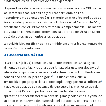
fundamentales en la práctica de esta exploración.
El aprendizaje de la técnica comenzó con un seminario de ORL sobre
las características del equipo y el procedimiento de uso.
Posteriormente se estableció un rotatorio en el que los pediatras del
área de salud pasaron de cuatro a ocho horas en el Servicio de ORL,
practicando con el ON Welch-Allyn y con la timpanometría. Finalmente,
a la vista de los resultados obtenidos, la Gerencia del Área de Salud
dotó de estos instrumentos a los pediatras.
La revisión bibliográfica nos ha permitido encontrar los elementos de
discusión que planteamos.
OTOSCOPIA NEUMÁTICA
El ON de luz (
Fig. 2
) consta de una fuente interna de luz halógena,
alimentada con pilas, y de una boquilla, situada justo por debajo del
lateral de la lupa, donde se inserta el extremo de un tubo flexible en
2
continuidad con una pera de goma
. Es fundamental que la
3
luminosidad que proporciona el otoscopio tenga potencia suficiente
y que el dispositivo sea estanco (lo que suele fallar en este tipo de
otoscopios). Para comprobar la estanqueidad del sistema,
apretamos moderadamente la pera de goma y colocamos la yema de
un dedo en el extremo del espéculo del otoscopio, observando si se
escapa el aire o si por el contrario la pera de goma mantiene el