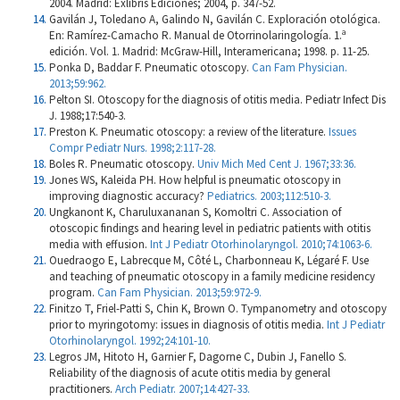
2004. Madrid: Exlibris Ediciones; 2004, p. 347-52.
Gavilán J, Toledano A, Galindo N, Gavilán C. Exploración otológica.
En: Ramírez-Camacho R. Manual de Otorrinolaringología. 1.ª
edición. Vol. 1. Madrid: McGraw-Hill, Interamericana; 1998. p. 11-25.
Ponka D, Baddar F. Pneumatic otoscopy.
Can Fam Physician.
2013;59:962.
Pelton SI. Otoscopy for the diagnosis of otitis media. Pediatr Infect Dis
J. 1988;17:540-3.
Preston K. Pneumatic otoscopy: a review of the literature.
Issues
Compr Pediatr Nurs. 1998;2:117-28.
Boles R. Pneumatic otoscopy.
Univ Mich Med Cent J. 1967;33:36.
Jones WS, Kaleida PH. How helpful is pneumatic otoscopy in
improving diagnostic accuracy?
Pediatrics. 2003;112:510-3.
Ungkanont K, Charuluxananan S, Komoltri C. Association of
otoscopic findings and hearing level in pediatric patients with otitis
media with effusion.
Int J Pediatr Otorhinolaryngol. 2010;74:1063-6.
Ouedraogo E, Labrecque M, Côté L, Charbonneau K, Légaré F. Use
and teaching of pneumatic otoscopy in a family medicine residency
program.
Can Fam Physician. 2013;59:972-9.
Finitzo T, Friel-Patti S, Chin K, Brown O. Tympanometry and otoscopy
prior to myringotomy: issues in diagnosis of otitis media.
Int J Pediatr
Otorhinolaryngol. 1992;24:101-10.
Legros JM, Hitoto H, Garnier F, Dagorne C, Dubin J, Fanello S.
Reliability of the diagnosis of acute otitis media by general
practitioners.
Arch Pediatr. 2007;14:427-33.