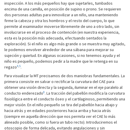
inspección. A los más pequeños hay que sujetarles, tumbados
encima de una camilla, en posición de supino o prono. Se requieren
dos personas adultas para inmovilizar a un niño, una manteniendo
firme la cabeza y otra los hombros y el resto del cuerpo, lo que
permite al examinador moverse libremente de uno a otro lado, sin
involucrarse en el proceso de contención (en nuestra experiencia,
esta es la posición más adecuada, efectuando sentados la
exploración). Si el niño es algo más grande o se muestra muy agitado,
le podemos envolver alrededor de una sábana para mejorar su
sujeción y quietud. En algunas ocasiones, si no tenemos ayuda y el
niño es pequeño, podemos pedir a la madre que le retenga en su
4
,
5
regazo
.
Para visualizar la MT precisamos de dos maniobras fundamentales. La
primera consiste en salvar o rectificar la curvatura del CAE para
obtener una visión directa y la segunda, iluminar en el eje paralelo al
8
conducto enderezado
. La tracción del pabellón modifica la curvatura
fisiológica entre el conducto óseo y el cartilaginoso, permitiendo una
mejor visión. En el niño pequeño se tira del pabellón hacia abajo y
hacia atrás y en edades posteriores hacia arriba y hacia atrás
(siempre en aquella dirección que nos permita ver el CAE lo más
alineado posible, como si fuera un tubo recto). Introduciremos el
otoscopio de forma delicada, evitando angulaciones y sin