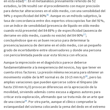
11
en esta edad)
. En el metaanálisis previamente referido de 52
estudios, la ON resultó ser el procedimiento con mayor precisión
para detectar alteraciones en el oído medio, con una sensibilidad del
36
94% y especificidad del 80%
. Aunque es un método subjetivo, la
tasa de concordancia entre dos expertos otoscopistas fue del 91%,
con un índice de sensibilidad (presencia de líquido en oído medio
cuando está presente) del 84-88% y de especificidad (ausencia de
37
derrame en oído medio, cuando no existe) del 84-90%
;
concluyéndose que es un buen recurso para determinar la
presencia/ausencia de derrame en el oído medio, con un pequeño
grado de incertidumbre entre observadores y donde una persona
con pericia limitada puede usar esta técnica con eficacia.
Aunque la imprecisión en el diagnóstico parece deberse
fundamentalmente a la inexperiencia del novicio, hay que tener en
cuenta otros factores. La presión mínima necesaria para obtener un
38
movimiento visible de la MT normal es de 10-15 mm H
O
, pero las
2
amplias variaciones que pueden ejercerse sobre el tímpano (de
hasta 150 mm H
O) provocan diferencias en la apreciación de la
2
movilidad, sirviendo además como excusa a algunos autores para
criticar esta exploración, afirmando que se trata más de un arte que
28
de una ciencia
. Por otra parte, aunque el clínico compruebe la
estanqueidad del sistema colocando la yema del dedo en el extremo