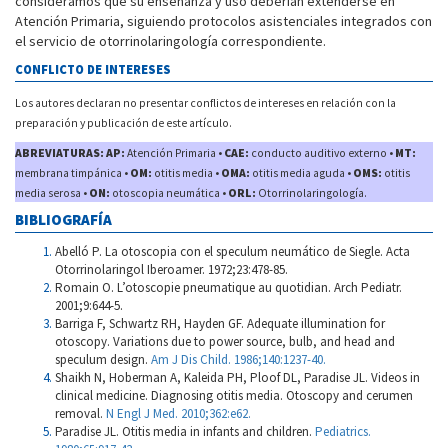
consideramos que su enseñanza y uso deberían extenderse en
Atención Primaria, siguiendo protocolos asistenciales integrados con
el servicio de otorrinolaringología correspondiente.
CONFLICTO DE INTERESES
Los autores declaran no presentar conflictos de intereses en relación con la
preparación y publicación de este artículo.
ABREVIATURAS: AP:
Atención Primaria •
CAE:
conducto auditivo externo •
MT:
membrana timpánica •
OM:
otitis media •
OMA:
otitis media aguda •
OMS:
otitis
media serosa •
ON:
otoscopia neumática •
ORL:
Otorrinolaringología.
BIBLIOGRAFÍA
Abelló P. La otoscopia con el speculum neumático de Siegle. Acta
Otorrinolaringol Iberoamer. 1972;23:478-85.
Romain O. L’otoscopie pneumatique au quotidian. Arch Pediatr.
2001;9:644-5.
Barriga F, Schwartz RH, Hayden GF. Adequate illumination for
otoscopy. Variations due to power source, bulb, and head and
speculum design.
Am J Dis Child. 1986;140:1237-40.
Shaikh N, Hoberman A, Kaleida PH, Ploof DL, Paradise JL. Videos in
clinical medicine. Diagnosing otitis media. Otoscopy and cerumen
removal.
N Engl J Med. 2010;362:e62.
Paradise JL. Otitis media in infants and children.
Pediatrics.