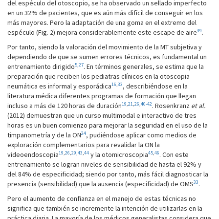
del espéculo del otoscopio, se ha observado un sellado imperfecto
en un 32% de pacientes, que es aún más difícil de conseguir en los
más mayores. Pero la adaptación de una goma en el extremo del
39
espéculo (Fig. 2) mejora considerablemente este escape de aire
.
Por tanto, siendo la valoración del movimiento de la MT subjetiva y
dependiendo de que se sumen errores técnicos, es fundamental un
5
,
27
entrenamiento dirigido
. En términos generales, se estima que la
preparación que reciben los pediatras clínicos en la otoscopia
16
,
33
neumática es informal y esporádica
, describiéndose en la
literatura médica diferentes programas de formación que llegan
19
,
21
,
26
,
40-42
incluso a más de 120 horas de duración
. Rosenkranz
et al.
(2012) demuestran que un curso multimodal e interactivo de tres
horas es un buen comienzo para mejorar la seguridad en el uso de la
24
timpanometría y de la ON
, pudiéndose aplicar como medios de
exploración complementarios para revalidar la ON la
19
,
26
,
29
,
43
,
44
45
,
46
videoendoscopia
y la otomicroscopia
. Con este
entrenamiento se logran niveles de sensibilidad de hasta el 92% y
del 84% de especificidad; siendo por tanto, más fácil diagnosticar la
33
presencia (sensibilidad) que la ausencia (especificidad) de OMS
.
Pero el aumento de confianza en el manejo de estas técnicas no
significa que también se incremente la intención de utilizarlas en la
práctica diaria. La mayoría de los médicos generalistas considera que