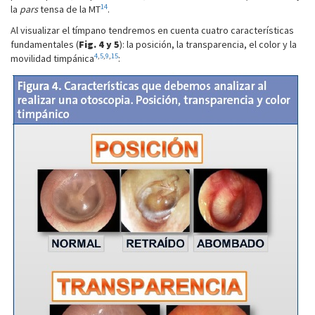
14
la
pars
tensa de la MT
.
Al visualizar el tímpano tendremos en cuenta cuatro características
fundamentales (
Fig. 4 y 5
): la posición, la transparencia, el color y la
4
,
5
,
9
,
15
movilidad timpánica
: