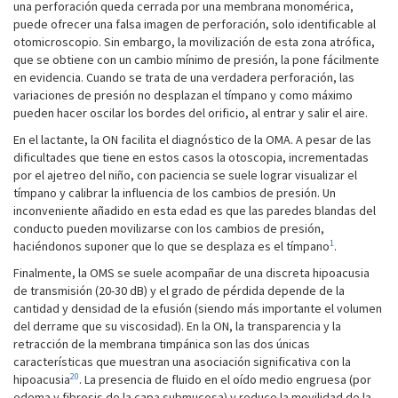
una perforación queda cerrada por una membrana monomérica,
puede ofrecer una falsa imagen de perforación, solo identificable al
otomicroscopio. Sin embargo, la movilización de esta zona atrófica,
que se obtiene con un cambio mínimo de presión, la pone fácilmente
en evidencia. Cuando se trata de una verdadera perforación, las
variaciones de presión no desplazan el tímpano y como máximo
pueden hacer oscilar los bordes del orificio, al entrar y salir el aire.
En el lactante, la ON facilita el diagnóstico de la OMA. A pesar de las
dificultades que tiene en estos casos la otoscopia, incrementadas
por el ajetreo del niño, con paciencia se suele lograr visualizar el
tímpano y calibrar la influencia de los cambios de presión. Un
inconveniente añadido en esta edad es que las paredes blandas del
conducto pueden movilizarse con los cambios de presión,
1
haciéndonos suponer que lo que se desplaza es el tímpano
.
Finalmente, la OMS se suele acompañar de una discreta hipoacusia
de transmisión (20-30 dB) y el grado de pérdida depende de la
cantidad y densidad de la efusión (siendo más importante el volumen
del derrame que su viscosidad). En la ON, la transparencia y la
retracción de la membrana timpánica son las dos únicas
características que muestran una asociación significativa con la
20
hipoacusia
. La presencia de fluido en el oído medio engruesa (por
edema y fibrosis de la capa submucosa) y reduce la movilidad de la