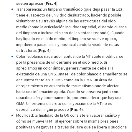
suelen apreciar (
Fig. 4
).
Transparencia: un tímpano translúcido (que deja pasar la luz)
tiene el aspecto de un vidrio deslustrado, haciendo posible
vislumbrar a su través alguna de las estructuras del oído
medio (como la articulación incudoestapedial, el nervio cuerda
del tímpano o incluso el nicho de la ventana redonda). Cuando
hay líquido en el oído medio, el tímpano se vuelve opaco,
impidiendo pasar la luz y obstaculizando la visión de estas
estructuras (
Fig. 4
).
Color: el blanco nacarado habitual de la MT suele modificarse
por la presencia de un derrame en el oído medio. Si
apreciamos un color ámbar, generalmente se debe a la
existencia de una OMS. Una MT de color blanco o amarillento se
encuentra tanto en la OMS como en la OMA. Un área de
enrojecimiento en ausencia de traumatismo puede alertar
hacia una inflamación aguda. Cuando se observa junto con
opacificación y abombamiento, podemos decir que hay una
OMA. Un eritema discreto con inyección de la MT no es
específico de ningún proceso (
Fig. 4
).
Movilidad: la finalidad de la ON consiste en valorar cuánto y
cómo se mueve la MT al ejercer sobre la misma presiones
positivas y negativas a través del aire que se libera o succiona
17