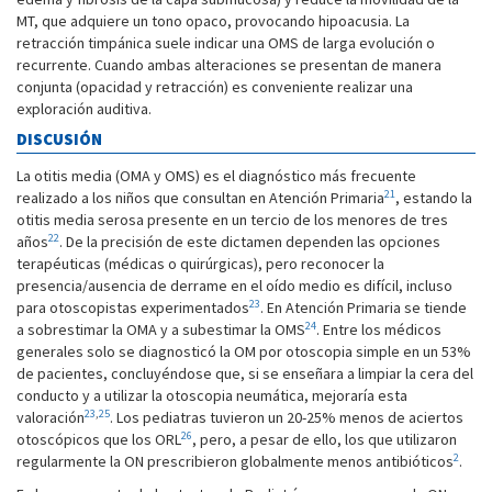
MT, que adquiere un tono opaco, provocando hipoacusia. La
retracción timpánica suele indicar una OMS de larga evolución o
recurrente. Cuando ambas alteraciones se presentan de manera
conjunta (opacidad y retracción) es conveniente realizar una
exploración auditiva.
DISCUSIÓN
La otitis media (OMA y OMS) es el diagnóstico más frecuente
21
realizado a los niños que consultan en Atención Primaria
, estando la
otitis media serosa presente en un tercio de los menores de tres
22
años
. De la precisión de este dictamen dependen las opciones
terapéuticas (médicas o quirúrgicas), pero reconocer la
presencia/ausencia de derrame en el oído medio es difícil, incluso
23
para otoscopistas experimentados
. En Atención Primaria se tiende
24
a sobrestimar la OMA y a subestimar la OMS
. Entre los médicos
generales solo se diagnosticó la OM por otoscopia simple en un 53%
de pacientes, concluyéndose que, si se enseñara a limpiar la cera del
conducto y a utilizar la otoscopia neumática, mejoraría esta
23
,
25
valoración
. Los pediatras tuvieron un 20-25% menos de aciertos
26
otoscópicos que los ORL
, pero, a pesar de ello, los que utilizaron
2
regularmente la ON prescribieron globalmente menos antibióticos
.