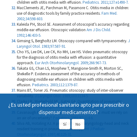
children with otitis media with effusion.
Pediatrics. 2011;127:e1490-7.
MacClements JE, Parchman M, Passmore C. Otitis media in children:
use of diagnostic tools by family practice residents.
Fam Med.
2002;34:598-603.
Kaleida PH, Stool SE. Assessment of otoscopist’s accuracy regarding
middle-ear effusion. Otoscopic validation
Am J Dis Child.
1992;146:433-5.
Gimsing S, Bergholtz LM. Otoscopy compared with tympanometry.
J
Laryngol Otol. 1983;97:587-91.
Cho YS, Lee DK, Lee CK, Ko MH, Lee HS. Video pneumatic otoscopy
for the diagnosis of otitis media with effusion: a quantitative
approach.
Eur Arch Otorhinolaryngol. 2009;266:967-73.
Takata GS, Chan LS, Morphew T, Mangione-Smith R, Morton SC,
Shekelle P. Evidence assessment of the accuracy of methods of
diagnosing middle ear effusion in children with otitis media with
effusion.
Pediatrics. 2003;112:1379-87.
Mains BT, Toner JG. Pneumatic otoscopy: study of inter-observer
variability.
J Laryngol Otol. 1989;103:1134-5.
Clarke LR, Wiederhold ML, Gates GA. Quantitation of pneumatic
¿Es usted profesional sanitario apto para prescribir o
otoscopy.
Otolaryngol Head Neck Surg. 1987;96:119-24.
dispensar medicamentos?
Cavanaugh RM. Obtaining a seal with otic specula: must we rely on
an air of uncertainty?
Pediatrics. 1991;87:114-6.
Silva AB, Hotaling AJ. A protocol for otolaryngology-head and neck
Sí
No
resident training in pneumatic otoscopy.
Int J Pediatr
Otorhinolaryngol. 1997;40:125-31
.