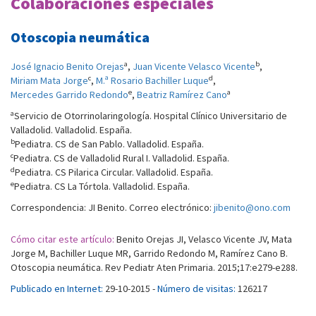
Colaboraciones especiales
Otoscopia neumática
a
b
José Ignacio Benito Orejas
,
Juan Vicente Velasco Vicente
,
c
d
Miriam Mata Jorge
,
M.ª Rosario Bachiller Luque
,
e
a
Mercedes Garrido Redondo
,
Beatriz Ramírez Cano
a
Servicio de Otorrinolaringología. Hospital Clínico Universitario de
Valladolid. Valladolid. España.
b
Pediatra. CS de San Pablo. Valladolid. España.
c
Pediatra. CS de Valladolid Rural I. Valladolid. España.
d
Pediatra. CS Pilarica Circular. Valladolid. España.
e
Pediatra. CS La Tórtola. Valladolid. España.
Correspondencia: JI Benito. Correo electrónico:
jibenito@ono.com
Cómo citar este artículo:
Benito Orejas JI, Velasco Vicente JV, Mata
Jorge M, Bachiller Luque MR, Garrido Redondo M, Ramírez Cano B.
Otoscopia neumática. Rev Pediatr Aten Primaria. 2015;17:e279-e288.
Publicado en Internet:
29-10-2015 -
Número de visitas:
126217