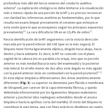
profundizar más allá del tercio externo del conducto auditivo
9
externo
. La exploración otológica no debe limitarse a la visualización
más o menos rápida de una porción de la MT y es preciso reconocer
con claridad las referencias anatómicas fundamentales, por lo que
resulta necesario limpiar previamente el cerumen que entorpece
esta visión (para lo que aconsejamos seguir los principios expuestos
10
11
previamente)
. La cera dificulta la ON en un 10,4% de oídos
.
Para la identificación de la MT seguiremos con la vista la dirección
marcada por la pared inferior del CAE (que es la más segura). El
tímpano tiene forma ligeramente elíptica, dirigido hacia abajo, hacia
dentro y hacia adelante. Es decir, la MT no coincide con el plano
sagital de la cabeza (no es paralela a la oreja), sino que su porción
anterior es más medial (hacia la nariz del examinado) y la posterior
más lateral. En el niño menor de dos años este ángulo es más agudo
8,12
con la pared anterior (más en continuidad con la pared posterior)
.
En esta elipse timpánica diferenciamos dos áreas anatómicamente
diferentes (
Fig. 3
). La superior se denomina
pars
flácida o membrana
de Shrapnell, por carecer de la capa intermedia fibrosa, y queda
delimitada inferiormente por los ligamentos tímpano-maleolares
anterior y posterior (dos repliegues extendidos desde el
anulus
timpánico hasta la apófisis corta del martillo). El resto del tímpano lo
constituye la
pars
tensa, que con fines prácticos dividimos en cuatro