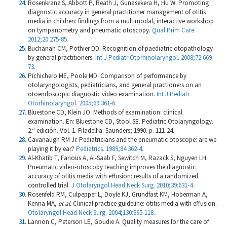
Rosenkranz S, Abbott P, Reath J, Gunasekera H, Hu W. Promoting
diagnostic accuracy in general practitioner management of otitis
media in children: findings from a multimodal, interactive workshop
on tympanometry and pneumatic otoscopy.
Qual Prim Care.
2012;20:275-85.
Buchanan CM, Pothier DD. Recognition of paediatric otopathology
by general practitioners.
Int J Pediatr Otorhinolaryngol. 2008;72:669-
73.
Pichichero ME, Poole MD. Comparison of performance by
otolaryngologists, pediatricians, and general practioners on an
otoendoscopic diagnostic video examination.
Int J Pediatr
Otorhinolaryngol. 2005;69:361-6.
Bluestone CD, Klein JO. Methods of examination: clinical
examination. En: Bluestone CD, Stool SE. Pediatric Otolaryngology.
2.ª edición. Vol. 1. Filadelfia: Saunders; 1990. p. 111-24.
Cavanaugh RM Jr. Pediatricians and the pneumatic otoscope: are we
playing it by ear?
Pediatrics. 1989;84:362-4.
Al-Khatib T, Fanous A, Al-Saab F, Sewitch M, Razack S, Nguyen LH.
Pneumatic video-otoscopy teaching improves the diagnostic
accuracy of otitis media with effusion: results of a randomized
controlled trial.
J Otolaryngol Head Neck Surg. 2010;39:631-4.
Rosenfeld RM, Culpepper L, Doyle KJ, Grundfast KM, Hoberman A,
Kenna MA,
et al.
Clinical practice guideline: otitis media with effusion.
Otolaryngol Head Neck Surg. 2004;130:S95-118.
Lannon C, Peterson LE, Goudie A. Quality measures for the care of