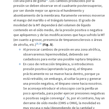
con una pera de goma
. Los cambios producidos por la
presión se deben observar en el cuadrante posterosuperior,
por ser donde mejor se aprecia el hundimiento y
abombamiento de la membrana. Raramente veremos moverse
el mango del martillo o el triángulo luminoso. El grado de
movilidad de la MT dependerá del volumen de líquido
contenido en el oído medio, de la presión positiva o negativa
que apliquemos y de las modificaciones que haya sufrido la MT
(en cuanto a grosor, presencia de timpanoesclerosis o áreas
18
,
19
de atrofia, etc.)
(
Fig. 5
).
Al provocar cambios de presión en una zona atrófica,
observaremos hipermovilidad, debiendo ser
cuidadosos para evitar una posible ruptura timpánica.
En caso de retracción timpánica, si introducimos
presión positiva (apretando la pera), el tímpano
prácticamente no se mueve hacia dentro, porque ya
está retraído; sin embargo, al soltar la pera y generar
una presión negativa, el tímpano viene hacia nosotros.
Se aconseja introducir el otoscopio con la perilla un
poco apretada, para poder ejercer presiones negativas
1
o positivas según convenga
. Si, por el contrario, hay un
derrame de oído medio (OMS u OMA), la movilidad es
muy escasa o nula (dependiendo de la cantidad y