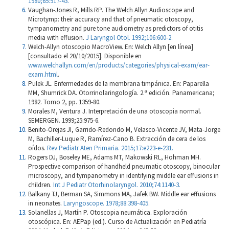
1980;65:917-43.
Vaughan-Jones R, Mills RP. The Welch Allyn Audioscope and
Microtymp: their accuracy and that of pneumatic otoscopy,
tympanometry and pure tone audiometry as predictors of otitis
media with effusion.
J Laryngol Otol. 1992;106:600-2.
Welch-Allyn otoscopio MacroView. En: Welch Allyn [en línea]
[consultado el 20/10/2015]. Disponible en
www.welchallyn.com/en/products/categories/physical-exam/ear-
exam.html
.
Pulek JL. Enfermedades de la membrana timpánica. En: Paparella
MM, Shumrick DA. Otorrinolaringología. 2.ª edición. Panamericana;
1982. Tomo 2, pp. 1359-80.
Morales M, Ventura J. Interpretación de una otoscopia normal.
SEMERGEN. 1999;25:975-6.
Benito-Orejas JI, Garrido-Redondo M, Velasco-Vicente JV, Mata-Jorge
M, Bachiller-Luque R, Ramírez-Cano B. Extracción de cera de los
oídos.
Rev Pediatr Aten Primaria. 2015;17:e223-e-231.
Rogers DJ, Boseley ME, Adams MT, Makowski RL, Hohman MH.
Prospective comparison of handheld pneumatic otoscopy, binocular
microscopy, and tympanometry in identifying middle ear effusions in
children.
Int J Pediatr Otorhinolaryngol. 2010;74:1140-3.
Balkany TJ, Berman SA, Simmons MA, Jafek BW. Middle ear effusions
in neonates.
Laryngoscope. 1978;88:398-405
.
Solanellas J, Martín P. Otoscopia neumática. Exploración
otoscópica. En: AEPap (ed.). Curso de Actualización en Pediatría