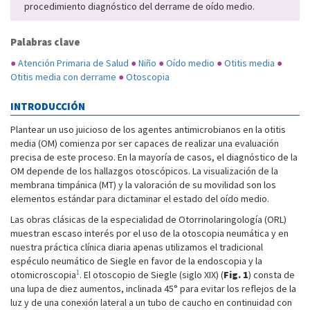
procedimiento diagnóstico del derrame de oído medio.
Palabras clave
●
Atención Primaria de Salud
●
Niño
●
Oído medio
●
Otitis media
●
Otitis media con derrame
●
Otoscopia
INTRODUCCIÓN
Plantear un uso juicioso de los agentes antimicrobianos en la otitis
media (OM) comienza por ser capaces de realizar una evaluación
precisa de este proceso. En la mayoría de casos, el diagnóstico de la
OM depende de los hallazgos otoscópicos. La visualización de la
membrana timpánica (MT) y la valoración de su movilidad son los
elementos estándar para dictaminar el estado del oído medio.
Las obras clásicas de la especialidad de Otorrinolaringología (ORL)
muestran escaso interés por el uso de la otoscopia neumática y en
nuestra práctica clínica diaria apenas utilizamos el tradicional
espéculo neumático de Siegle en favor de la endoscopia y la
1
otomicroscopia
. El otoscopio de Siegle (siglo XIX) (
Fig. 1
) consta de
una lupa de diez aumentos, inclinada 45° para evitar los reflejos de la
luz y de una conexión lateral a un tubo de caucho en continuidad con