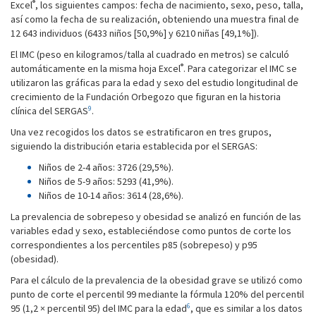
®
Excel
, los siguientes campos: fecha de nacimiento, sexo, peso, talla,
así como la fecha de su realización, obteniendo una muestra final de
12 643 individuos (6433 niños [50,9%] y 6210 niñas [49,1%]).
El IMC (peso en kilogramos/talla al cuadrado en metros) se calculó
®
automáticamente en la misma hoja Excel
. Para categorizar el IMC se
utilizaron las gráficas para la edad y sexo del estudio longitudinal de
crecimiento de la Fundación Orbegozo que figuran en la historia
9
clínica del SERGAS
.
Una vez recogidos los datos se estratificaron en tres grupos,
siguiendo la distribución etaria establecida por el SERGAS:
Niños de 2-4 años: 3726 (29,5%).
Niños de 5-9 años: 5293 (41,9%).
Niños de 10-14 años: 3614 (28,6%).
La prevalencia de sobrepeso y obesidad se analizó en función de las
variables edad y sexo, estableciéndose como puntos de corte los
correspondientes a los percentiles p85 (sobrepeso) y p95
(obesidad).
Para el cálculo de la prevalencia de la obesidad grave se utilizó como
punto de corte el percentil 99 mediante la fórmula 120% del percentil
6
95 (1,2 × percentil 95) del IMC para la edad
, que es similar a los datos