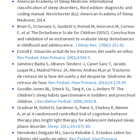
American Academy of Sleep Medicine. International
classification of sleep disorders, third edition: diagnostic and
coding manual. Westchester (ILL): American Academy of Sleep
Medicine; 2014.
Bruni O, Octaviano S, Guidetti V, Romoli M, Innocenzi M, Cortesi
F,
et al
. The Disturbance Scale for Children (SDSC). Construction
and validation of an instrument to evaluate sleep disturbances
in childhood and adolescence.
J Sleep Res. 1996;5:251-61.
Estivill E. Situación actual de los trastornos del sueño en niños.
Rev Pediatr Aten Primaria. 2002;4:563-5.
Giménez Badia S, Albares Tendero J, Canet Sanz T, Jurado
Luque MJ, Madrid Pérez JA, Merino Andreu M,
et al
. Trastorno
de retraso de la fase del sueño y del despertar. Síndrome de
retraso de fase.
Rev Pediatr Aten Primaria. 2016;18:129-39.
Goodlin-Jones BL, Sitnick SL, Tang K, Liu J, Anders TF. The
children’s sleep habits questionnaire in toddlers and preschool
children.
J Dev Behav Pediatr. 2008;29:82-8.
Gradisar M, Dohnt H, Gardener G, Paine S, Starkey K, Menne
A,
et al
. A randomized controlled trial of cognitive-behavior
therapy plus bright light therapy for adolescent delayed sleep
phase disorder.
Sleep. 2011;34:1671-80.
Hernández Delgado MJ, García Rebollar C. Estudios sobre los
hábitos del sueño en niños.
Rev Pediatr Aten Primaria.