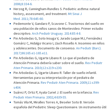
2006;8:334-6.
Herzog R, Cunningham-Rundles S. Pediatric asthma: natural
history, assessment, and treatment.
Mt Sinai J
Med. 2011;78:645-60.
Pedemonte V, Gandaro P, Scavone C. Trastornos del sueño en
una población de niños sanos de Montevideo. Primer estudio
descriptivo.
Arch Pediatr Uruguay. 2014:85:4-8.
Pin Arboledas G, Soto Insuga V, Jurado Luque MJ, Fernández
Gomáriz C, Hidalgo Vicario I, Lluch Rosello A. Insomnio en niños
y adolescentes. Documento de consenso.
An Pediatr (Barc).
2017;86:165.e1-165.e11.
Pin Arboledas G, Ugarte Libano R. Lo que el pediatra de
Atención Primaria debería saber sobre el sueño.
Rev Pediatr
Aten Primaria. 2010;12:s219-s230.
Pin Arboledas G, Ugarte Libano R. Taller de sueño infantil.
Herramientas para su interpretación por el pediatra de
Atención Primaria.
Rev Pediatr Aten Primaria. 2009;11:s399-
s404.
Suárez P, Ortiz P, Ayala Curiel J. El sueño en la infancia.
Rev
Pediatr Aten Primaria. 2002;4:639-55.
Tomás Vila M, Miralles Torres A, Beseler Soto B. Versión
española del Pediatric Sleep Questionnaire. Un instrumento útil