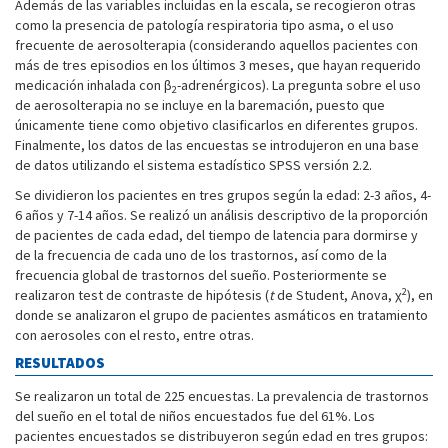
Además de las variables incluidas en la escala, se recogieron otras
como la presencia de patología respiratoria tipo asma, o el uso
frecuente de aerosolterapia (considerando aquellos pacientes con
más de tres episodios en los últimos 3 meses, que hayan requerido
medicación inhalada con β
-adrenérgicos). La pregunta sobre el uso
2
de aerosolterapia no se incluye en la baremación, puesto que
únicamente tiene como objetivo clasificarlos en diferentes grupos.
Finalmente, los datos de las encuestas se introdujeron en una base
de datos utilizando el sistema estadístico SPSS versión 2.2.
Se dividieron los pacientes en tres grupos según la edad: 2-3 años, 4-
6 años y 7-14 años. Se realizó un análisis descriptivo de la proporción
de pacientes de cada edad, del tiempo de latencia para dormirse y
de la frecuencia de cada uno de los trastornos, así como de la
frecuencia global de trastornos del sueño. Posteriormente se
2
realizaron test de contraste de hipótesis (
t
de Student, Anova, χ
), en
donde se analizaron el grupo de pacientes asmáticos en tratamiento
con aerosoles con el resto, entre otras.
RESULTADOS
Se realizaron un total de 225 encuestas. La prevalencia de trastornos
del sueño en el total de niños encuestados fue del 61%. Los
pacientes encuestados se distribuyeron según edad en tres grupos: