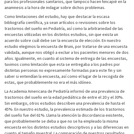
para los profesionales sanitarios, que tampoco hacen hincapié en la
anamnesis a la hora de indagar sobre dichos problemas.
Como limitaciones del estudio, hay que destacar la escasa
bibliografía científica, ya sean artículos o revisiones sobre los
trastornos del sueño en Pediatría, así como la arbitrariedad de las
encuestas utilizadas en los distintos estudios, sin que exista un
acuerdo sobre cuál debe ser la encuesta de elección. En nuestro
estudio elegimos la encuesta de Bruni, por tratarse de una encuesta
validada, aunque nos obligó a excluir a los pacientes menores de dos
años. Igualmente, en cuanto al sistema de entrega de las encuestas,
tuvimos como limitación que esta se entregaba a los padres por
distintas personas no expresamente formadas para este fin y sin
saber si entendían la encuesta, así como el lugar de la recogida de
estas, que probablemente no era el más idóneo.
La Academia Americana de Pediatría informó de una prevalencia de
trastornos del sueño en la edad pediátrica de entre el 20 y el 30%.
Sin embargo, otros estudios describen una prevalencia de hasta el
45%. En nuestro estudio, la prevalencia estimada de los trastornos
del sueño fue del 61%. Llama la atención la discordancia existente,
que probablemente se deba a que no se ha empleado la misma
encuesta en los distintos estudios descriptivos y a las diferencias en
cuanto al tamaño muestral. La comparación de nuestros resultados