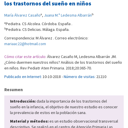
los trastornos del sueño en niños
a
b
María Álvarez Casaño
,
Juana M.ª Ledesma Albarrán
a
Pediatra. CS Alcolea. Córdoba. España .
b
Pediatra. CS Delicias. Málaga. España.
Correspondencia: M Álvarez . Correo electrónico:
mariaac22@hotmail.com
Cómo citar este artículo:
Álvarez Casaño M, Ledesma Albarrán JM.
¿Cómo duermen nuestros niños? Análisis de los trastornos del sueño
en niños. Rev Pediatr Aten Primaria. 2018;20:365-70.
Publicado en Internet:
10-10-2018 -
Número de visitas:
21210
Resumen
Introducción:
dada la importancia de los trastornos del
sueño en la infancia, el objetivo de nuestro estudio es conocer
la prevalencia de estos en la población sana.
Material y métodos:
es un estudio observacional transversal
descriptivo. Se realizó en el centro de Atención Primaria Las