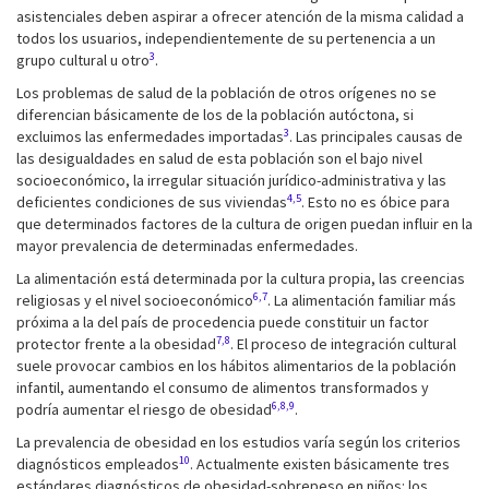
asistenciales deben aspirar a ofrecer atención de la misma calidad a
todos los usuarios, independientemente de su pertenencia a un
3
grupo cultural u otro
.
Los problemas de salud de la población de otros orígenes no se
diferencian básicamente de los de la población autóctona, si
3
excluimos las enfermedades importadas
. Las principales causas de
las desigualdades en salud de esta población son el bajo nivel
socioeconómico, la irregular situación jurídico-administrativa y las
4,5
deficientes condiciones de sus viviendas
. Esto no es óbice para
que determinados factores de la cultura de origen puedan influir en la
mayor prevalencia de determinadas enfermedades.
La alimentación está determinada por la cultura propia, las creencias
6,7
religiosas y el nivel socioeconómico
. La alimentación familiar más
próxima a la del país de procedencia puede constituir un factor
7,8
protector frente a la obesidad
. El proceso de integración cultural
suele provocar cambios en los hábitos alimentarios de la población
infantil, aumentando el consumo de alimentos transformados y
6,8,9
podría aumentar el riesgo de obesidad
.
La prevalencia de obesidad en los estudios varía según los criterios
10
diagnósticos empleados
. Actualmente existen básicamente tres
estándares diagnósticos de obesidad-sobrepeso en niños: los