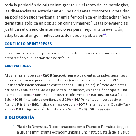
toda la población de origen inmigrante. En el resto de las patologías,
las diferencias se establecen en unos orígenes concretos: obesidad
en población sudamericana; anemia ferropénica en indopakistaníes y
dermatitis atópica en población china y magrebí. Estas prevalencias
justifican el diseño de intervenciones para mejorar la prevención,
42
adaptadas al origen multicultural de nuestra población
.
CONFLICTO DE INTERESES
Los autores declaran no presentar conflictos de intereses en relación con la
preparación y publicación de este artículo.
ABREVIATURAS
AF
:
anemia ferropénica
·
CAOD
(índice)
:
número de dientes cariados, ausentes y
obturados dividido por el total de dientes (en dentición permanente)
·
CIE
:
Clasificación internacional de enfermedades
·
COD
(índice)
:
número de dientes
cariados y obturados dividido por el total de dientes, en dentición temporal
·
DA
:
dermatitis atópica
·
EAP
:
Equipos de Atención Primaria
·
ICS
:
Institut Català de la
Salut
·
IC 95
:
intervalo de confianza del 95%
·
IDIAP
:
Institut d’Investigació en
Atenció Primària
·
IMC
:
índice de masa corporal
·
IOTF:
Internacional Obesity Task
Force
·
OMS:
Organización Mundial de la Salud (OMS)
·
OR
:
odds ratio
.
BIBLIOGRAFÍA
Pla de la Diversitat. Recomanacions per a l’Atenció Primària dirigida
a usuaris immigrants extracomunitaris. En: Institut Català de la Salut