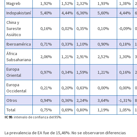
Magreb
1,92%
1,52%
2,32%
1,93%
1,38%
Indopakistaní
5,40%
4,44%
6,36%
5,60%
4,44%
China y
Sureste
0,16%
0,02%
0,35%
0,10%
-0,09%
Asiático
Iberoamérica
0,71%
0,33%
1,10%
0,90%
0,18%
África
2,06%
1,21%
2,91%
2,52%
1,30%
Subsahariana
Europa
0,97%
0,34%
1,59%
1,21%
0,16%
Oriental
Europa
0,21%
0,20%
0,63%
0,00%
0,00%
Occidental
Otros
0,94%
0,36%
2,24%
3,64%
-1,31%
Total
0,75%
0,69%
0,80%
1,19%
1,05%
IC 95
: intervalo de confianza del 95%.
La prevalencia de EA fue de 15,46%. No se observaron diferencias