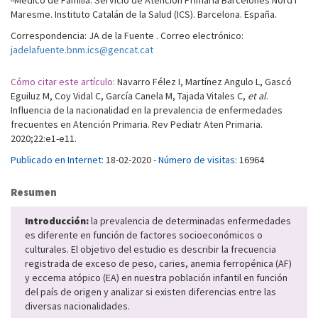
Médico de Familia. Servicio de Atención Primaria Barcelonés Nord i
Maresme. Instituto Catalán de la Salud (ICS). Barcelona. España.
Correspondencia: JA de la Fuente . Correo electrónico:
jadelafuente.bnm.ics@gencat.cat
Cómo citar este artículo:
Navarro Félez I, Martínez Angulo L, Gascó
Eguiluz M, Coy Vidal C, García Canela M, Tajada Vitales C,
et al
.
Influencia de la nacionalidad en la prevalencia de enfermedades
frecuentes en Atención Primaria. Rev Pediatr Aten Primaria.
2020;22:e1-e11.
Publicado en Internet:
18-02-2020 -
Número de visitas:
16964
Resumen
Introducción:
la prevalencia de determinadas enfermedades
es diferente en función de factores socioeconómicos o
culturales. El objetivo del estudio es describir la frecuencia
registrada de exceso de peso, caries, anemia ferropénica (AF)
y eccema atópico (EA) en nuestra población infantil en función
del país de origen y analizar si existen diferencias entre las
diversas nacionalidades.