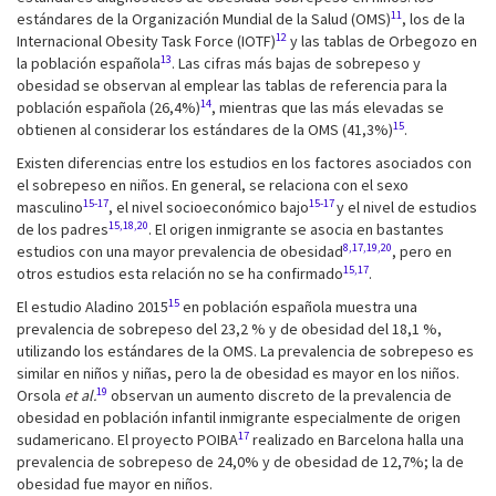
11
estándares de la Organización Mundial de la Salud (OMS)
, los de la
12
Internacional Obesity Task Force (IOTF)
y las tablas de Orbegozo en
13
la población española
. Las cifras más bajas de sobrepeso y
obesidad se observan al emplear las tablas de referencia para la
14
población española (26,4%)
, mientras que las más elevadas se
15
obtienen al considerar los estándares de la OMS (41,3%)
.
Existen diferencias entre los estudios en los factores asociados con
el sobrepeso en niños. En general, se relaciona con el sexo
15-17
15-17
masculino
, el nivel socioeconómico bajo
y el nivel de estudios
15,18,20
de los padres
. El origen inmigrante se asocia en bastantes
8,17,19,20
estudios con una mayor prevalencia de obesidad
, pero en
15,17
otros estudios esta relación no se ha confirmado
.
15
El estudio Aladino 2015
en población española muestra una
prevalencia de sobrepeso del 23,2 % y de obesidad del 18,1 %,
utilizando los estándares de la OMS. La prevalencia de sobrepeso es
similar en niños y niñas, pero la de obesidad es mayor en los niños.
19
Orsola
et al.
observan un aumento discreto de la prevalencia de
obesidad en población infantil inmigrante especialmente de origen
17
sudamericano. El proyecto POIBA
realizado en Barcelona halla una
prevalencia de sobrepeso de 24,0% y de obesidad de 12,7%; la de
obesidad fue mayor en niños.