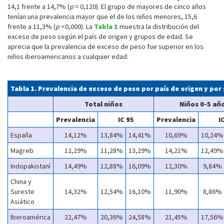
14,1 frente a 14,7% (
p
= 0,120). El grupo de mayores de cinco años
tenían una prevalencia mayor que el de los niños menores, 15,6
frente a 11,3% (
p
<0,000). La
Tabla 1
muestra la distribución del
exceso de peso según el país de origen y grupos de edad. Se
aprecia que la prevalencia de exceso de peso fue superior en los
niños iberoamericanos a cualquier edad.
Tabla 1. Prevalencia de exceso de peso por país de origen y po
Total niños
Niños 0-5 añ
Prevalencia
IC 95
Prevalencia
I
España
14,12%
13,84%
14,41%
10,69%
10,24%
Magreb
12,29%
11,28%
13,29%
14,21%
12,49%
Indopakistaní
14,49%
12,88%
16,09%
12,30%
9,84%
China y
Sureste
14,32%
12,54%
16,10%
11,90%
8,86%
Asiático
Iberoamérica
22,47%
20,36%
24,58%
21,45%
17,56%