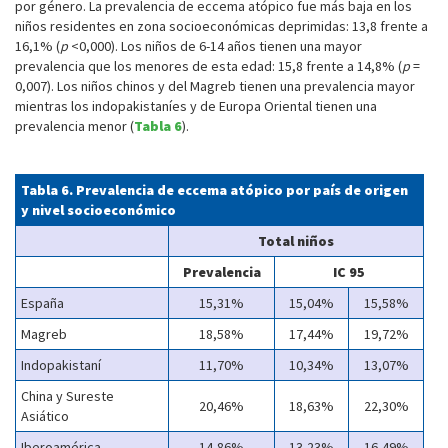
por género. La prevalencia de eccema atópico fue más baja en los
niños residentes en zona socioeconómicas deprimidas: 13,8 frente a
16,1% (
p
<0,000). Los niños de 6-14 años tienen una mayor
prevalencia que los menores de esta edad: 15,8 frente a 14,8% (
p
=
0,007). Los niños chinos y del Magreb tienen una prevalencia mayor
mientras los indopakistaníes y de Europa Oriental tienen una
prevalencia menor (
Tabla 6
).
Tabla 6. Prevalencia de eccema atópico por país de origen
y nivel socioeconómico
Total niños
Prevalencia
IC 95
España
15,31%
15,04%
15,58%
Magreb
18,58%
17,44%
19,72%
Indopakistaní
11,70%
10,34%
13,07%
China y Sureste
20,46%
18,63%
22,30%
Asiático
Iberoamérica
14,86%
13,23%
16,49%