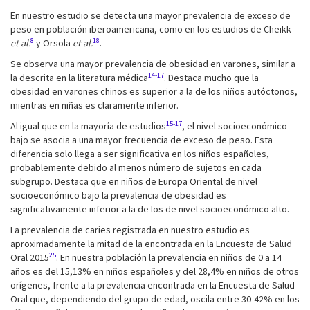
En nuestro estudio se detecta una mayor prevalencia de exceso de
peso en población iberoamericana, como en los estudios de Cheikk
8
18
et al.
y Orsola
et al.
.
Se observa una mayor prevalencia de obesidad en varones, similar a
14-17
la descrita en la literatura médica
. Destaca mucho que la
obesidad en varones chinos es superior a la de los niños autóctonos,
mientras en niñas es claramente inferior.
15-17
Al igual que en la mayoría de estudios
, el nivel socioeconómico
bajo se asocia a una mayor frecuencia de exceso de peso. Esta
diferencia solo llega a ser significativa en los niños españoles,
probablemente debido al menos número de sujetos en cada
subgrupo. Destaca que en niños de Europa Oriental de nivel
socioeconómico bajo la prevalencia de obesidad es
significativamente inferior a la de los de nivel socioeconómico alto.
La prevalencia de caries registrada en nuestro estudio es
aproximadamente la mitad de la encontrada en la Encuesta de Salud
25
Oral 2015
. En nuestra población la prevalencia en niños de 0 a 14
años es del 15,13% en niños españoles y del 28,4% en niños de otros
orígenes, frente a la prevalencia encontrada en la Encuesta de Salud
Oral que, dependiendo del grupo de edad, oscila entre 30-42% en los