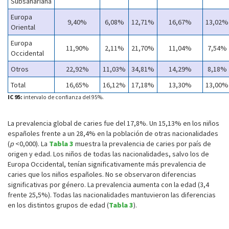
Subsahariana
Europa
9,40%
6,08%
12,71%
16,67%
13,02%
Oriental
Europa
11,90%
2,11%
21,70%
11,04%
7,54%
Occidental
Otros
22,92%
11,03%
34,81%
14,29%
8,18%
Total
16,65%
16,12%
17,18%
13,30%
13,00%
IC 95:
intervalo de confianza del 95%.
La prevalencia global de caries fue del 17,8%. Un 15,13% en los niños
españoles frente a un 28,4% en la población de otras nacionalidades
(
p
<0,000). La
Tabla 3
muestra la prevalencia de caries por país de
origen y edad. Los niños de todas las nacionalidades, salvo los de
Europa Occidental, tenían significativamente más prevalencia de
caries que los niños españoles. No se observaron diferencias
significativas por género. La prevalencia aumenta con la edad (3,4
frente 25,5%). Todas las nacionalidades mantuvieron las diferencias
en los distintos grupos de edad (
Tabla 3
).