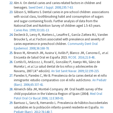
Alm A. On dental caries and caries-related factors in children and
teenagers.
Swed Dent J Suppl. 2008;195:7-63.
Gibson S, Williams S. Dental caries in pre-school children: associations
with social class, toothbrushing habit and consumption of sugars
and sugar-containing foods. Further analysis of data from the
National Diet and Nutrition Survey of children aged 1.5-4.5 years.
Caries Res. 1999;33:101-13.
Declerck D, Leroy R, Martens L, Lesaffre E, García-Zattera MJ, Vanden
Broucke S,
et al.
Factors associated with prevalence and severity of
caries experience in preschool children.
Community Dent Oral
Epidemiol. 2008;36:168-78.
Bravo M, Almerich JM, Ausina V, Avilés P, Blanco JM, Canorea E,
et al.
Encuesta de Salud Oral en España 2015.
RCOE. 2016;21:8-48..
Cortés FJ, Artázcoz J, Rosel E, González P, Asenjo MA, Sáinz de
Murieta I,
et al.
La salud dental de los niños y adolescentes de
Navarra, 2007 (4.ª edición).
An Sist Sanit Navar. 2009;32:199-215.
Paredes V, Paredes C, Mir B. Prevalencia de la caries dental en el niño
inmigrante: estudio comparativo con el niño autóctono.
An Pediatr
(Barc). 2006;65:337-41.
Almerich-Silla JM, Montiel-Company JM. Oral health survey of the
child population in the Valencia Region of Spain (2004).
Med Oral
Patol Oral Cir Bucal 2006; 11:E369-81.
Barriuso L, Sanz B, Hernando L. Prevalencia de hábitos bucodentales
saludables en la población infanto-juvenil residente en España.
An
Pediatr (Barc). 2012;76:140-7.