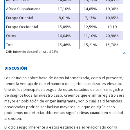
África Subsahariana
17,10%
14,85%
19,36%
Europa Oriental
9,01%
7,17%
10,85%
Europa Occidental
15,89%
12,59%
19,19
Otros
16,04%
11,10%
20,98%
Total
15,46%
15,21%
15,70%
IC 95
: intervalo de confianza del 95%.
DISCUSIÓN
Los estudios sobre base de datos informatizada, como el presente,
tienen la ventaja de que el número de sujetos a analizar es elevado.
Uno de los principales sesgos de estos estudios es el infrarregistro
de diagnósticos. En nuestro caso, creemos que el infrarregistro será
mayor en población de origen inmigrante, por lo cual las diferencias
observadas podrían ser incluso mayores, aunque en algún caso
podríamos no detectar diferencias significativas cuando en realidad
sí existen.
El otro sesgo inherente a estos estudios es el relacionado con la