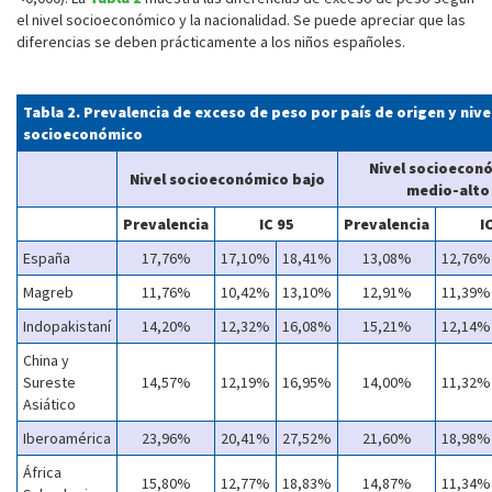
el nivel socioeconómico y la nacionalidad. Se puede apreciar que las
diferencias se deben prácticamente a los niños españoles.
Tabla 2. Prevalencia de exceso de peso por país de origen y nive
socioeconómico
Nivel socioecon
Nivel socioeconómico bajo
medio-alto
Prevalencia
IC 95
Prevalencia
I
España
17,76%
17,10%
18,41%
13,08%
12,76%
Magreb
11,76%
10,42%
13,10%
12,91%
11,39%
Indopakistaní
14,20%
12,32%
16,08%
15,21%
12,14%
China y
Sureste
14,57%
12,19%
16,95%
14,00%
11,32%
Asiático
Iberoamérica
23,96%
20,41%
27,52%
21,60%
18,98%
África
15,80%
12,77%
18,83%
14,87%
11,34%