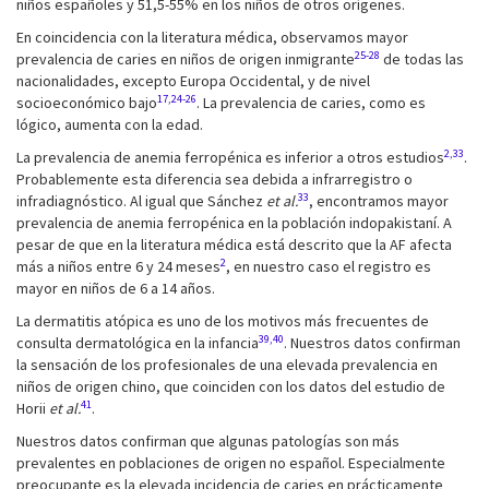
niños españoles y 51,5-55% en los niños de otros orígenes.
En coincidencia con la literatura médica, observamos mayor
25-28
prevalencia de caries en niños de origen inmigrante
de todas las
nacionalidades, excepto Europa Occidental, y de nivel
17,24-26
socioeconómico bajo
. La prevalencia de caries, como es
lógico, aumenta con la edad.
2,33
La prevalencia de anemia ferropénica es inferior a otros estudios
.
Probablemente esta diferencia sea debida a infrarregistro o
33
infradiagnóstico. Al igual que Sánchez
et al.
, encontramos mayor
prevalencia de anemia ferropénica en la población indopakistaní. A
pesar de que en la literatura médica está descrito que la AF afecta
2
más a niños entre 6 y 24 meses
, en nuestro caso el registro es
mayor en niños de 6 a 14 años.
La dermatitis atópica es uno de los motivos más frecuentes de
39,40
consulta dermatológica en la infancia
. Nuestros datos confirman
la sensación de los profesionales de una elevada prevalencia en
niños de origen chino, que coinciden con los datos del estudio de
41
Horii
et al.
.
Nuestros datos confirman que algunas patologías son más
prevalentes en poblaciones de origen no español. Especialmente
preocupante es la elevada incidencia de caries en prácticamente