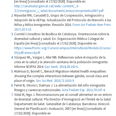
[en línea] [consultado el 17/02/2020]. Disponible en
http://canalsalut.gencat.cat/web/.content/_A-
Z/I/immigracio_i_salut/documents/arxius/recopriextra2007.pdf
Masvidal RM, Canadell D, Grupo de Cooperación, Inmigración y
Adopción de la AEPap. Actualización del Protocolo de Atención a las
Niñas y Niños Inmigrantes. Revisión 2016.
Form Act Pediatr Aten Prim.
2017;10:3-15.
Comité Consultivo de Bioética de Catalunya. Orientaciones sobre la
diversidad cultural y salud. En: Organización Médica Colegial de
España [en línea] [consultado el 17/02/2020]. Disponible en
https://www.ffomc.org/CursosCampus/Intercultural/Modulo3/curso/
03/pdf/anexo4.pdf
Vázquez ML, Vargas I, Aller MB. Reflexiones sobre el impacto de la
crisis en la salud y la atención sanitaria de la población inmigrante.
Informe SESPAS 2014.
Gac Sanit. 2014;28:142-6.
Malmusi D, Borrell C, Benach Migration-related health inequalities:
showing the complex interactions between gender, social class and
place of origin.
Soc Sci Med. 2010;71:1610-9.
Ferrer B, Vitoria I, Dalmau J. La alimentación del niño inmigrante.
Riesgos y carencias nutricionales.
Acta Pediatr Esp. 2012;70:147-4.
Vidal M, Ngo J. Recomanacions per al consell alimentari en un entorn
de diversitat cultural. Pla Director d’Immigració en l’Àmbit de la Salut:
Departament de Salut. Generalitat de Catalunya. Barcelona: Direcció
General de Planiﬁcació i Avaluació; 2007 [en línea] [consultado el
17/02/2020]. Disponible en