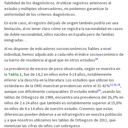
fiabilidad de los diagnósticos. Al utilizar registros anteriores al
estudio y múltiples observadores, no podemos garantizar la
uniformidad de los criterios diagnósticos.
En este caso, el registro del país de origen también podría ser una
limitación, al no tener claro cómo se registra la nacionalidad en casos
de doble nacionalidad, niños nacidos en España pero de familias
inmigradas…
Al no disponer de indicadores socioeconómicos fiables a nivel
individual, hemos adjudicado a cada niño el índice socioeconómico de
19
su barrio de residencia al igual que en otros estudios
.
La prevalencia de exceso de peso observada, según se muestra en
la
Tabla 1
, fue de 14,2 en niños entre 0-14 años, notablemente
inferior a la descrita en la literatura. Los estudios que utilizan los
15,16,19
estándares de la OMS muestran prevalencias entre el 31-41%
,
14
aunque son difícilmente comparables. El estudio enKid
, usando las
tablas de Orbegozo de 1988, encuentra una prevalencia del 26,3% en
niños de 2 a 24 años que también es notablemente superior al 15,6%
en niños de 6 a 14 años de nuestro estudio. Creemos que estas
diferencias pueden deberse a un infrarregistro en nuestra población
y a que nosotros utilizamos les tablas de Orbegozo de 2011, que
minimizan las cifras de niños con sobrepeso.