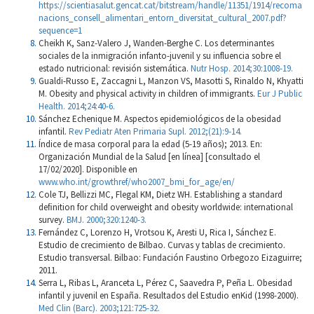
https://scientiasalut.gencat.cat/bitstream/handle/11351/1914/recoma
nacions_consell_alimentari_entorn_diversitat_cultural_2007.pdf?
sequence=1
Cheikh K, Sanz-Valero J, Wanden-Berghe C. Los determinantes
sociales de la inmigración infanto-juvenil y su influencia sobre el
estado nutricional: revisión sistemática.
Nutr Hosp. 2014;30:1008-19.
Gualdi-Russo E, Zaccagni L, Manzon VS, Masotti S, Rinaldo N, Khyatti
M. Obesity and physical activity in children of immigrants.
Eur J Public
Health. 2014;24:40-6.
Sánchez Echenique M. Aspectos epidemiológicos de la obesidad
infantil.
Rev Pediatr Aten Primaria Supl. 2012;(21):9-14.
Índice de masa corporal para la edad (5-19 años); 2013. En:
Organización Mundial de la Salud [en línea] [consultado el
17/02/2020]. Disponible en
www.who.int/growthref/who2007_bmi_for_age/en/
Cole TJ, Bellizzi MC, Flegal KM, Dietz WH. Establishing a standard
deﬁnition for child overweight and obesity worldwide: international
survey.
BMJ. 2000;320:1240-3.
Fernández C, Lorenzo H, Vrotsou K, Aresti U, Rica I, Sánchez E.
Estudio de crecimiento de Bilbao. Curvas y tablas de crecimiento.
Estudio transversal. Bilbao: Fundación Faustino Orbegozo Eizaguirre;
2011.
Serra L, Ribas L, Aranceta L, Pérez C, Saavedra P, Peña L. Obesidad
infantil y juvenil en España. Resultados del Estudio enKid (1998-2000).
Med Clin (Barc). 2003;121:725-32.