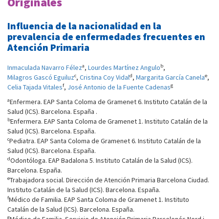
Originales
Influencia de la nacionalidad en la
prevalencia de enfermedades frecuentes en
Atención Primaria
a
b
Inmaculada Navarro Félez
,
Lourdes Martínez Angulo
,
c
d
e
Milagros Gascó Eguiluz
,
Cristina Coy Vidal
,
Margarita García Canela
,
f
g
Celia Tajada Vitales
,
José Antonio de la Fuente Cadenas
a
Enfermera. EAP Santa Coloma de Gramenet 6. Instituto Catalán de la
Salud (ICS). Barcelona. España .
b
Enfermera. EAP Santa Coloma de Gramenet 1. Instituto Catalán de la
Salud (ICS). Barcelona. España.
c
Pediatra. EAP Santa Coloma de Gramenet 6. Instituto Catalán de la
Salud (ICS). Barcelona. España.
d
Odontóloga. EAP Badalona 5. Instituto Catalán de la Salud (ICS).
Barcelona. España.
e
Trabajadora social. Dirección de Atención Primaria Barcelona Ciudad.
Instituto Catalán de la Salud (ICS). Barcelona. España.
f
Médico de Familia. EAP Santa Coloma de Gramenet 1. Instituto
Catalán de la Salud (ICS). Barcelona. España.
g