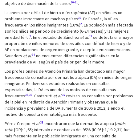
30-31
objetivo de disminución de la caries
.
La anemia por déficit de hierro o ferropénica (AF) en niños es un
32
problema importante en muchos países
. En España, la AF es
2
frecuente en los niños inmigrantes (10%)
. La población más afectada
son los niños en periodo de crecimiento (6-24 meses) y las mujeres
2
33
en edad fértil
. En el estudio de Sánchez
et al.
se detecta una mayor
proporción de niños menores de seis años con déficit de hierro y de
AF en poblaciones de origen inmigrante, excepto centroamericanos.
34
Saunders
et al.
no encuentran diferencias significativas en la
prevalencia de AF según el país de origen de la madre.
Los profesionales de Atención Primaria han detectado una mayor
frecuencia de consulta por dermatitis atópica (DA) en niños de origen
inmigrante. En diversos estudios realizados en consultas
especializadas, la DA es uno de los motivos de consulta más
35,36
37
frecuentes
. Cantarutti
et al.
revisan las consultas por problemas
de la piel en Pediatría de Atención Primaria y observan que la
incidencia y prevalencia de DA aumenta de 2006 a 2012, siendo el
motivo de consulta dermatológica más frecuente.
38
Pérez-Crespo
et al.
encontraron que la dermatitis atópica (
odds
ratio
[OR]: 1,65; intervalo de confianza del 95% [IC 95]: 1,19-2,31) fue
más frecuente en la población inmigrante en una consulta de