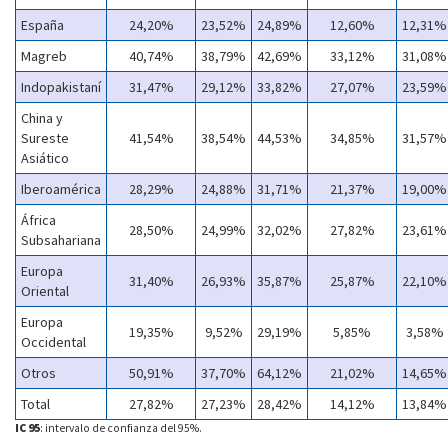
España
24,20%
23,52%
24,89%
12,60%
12,31%
Magreb
40,74%
38,79%
42,69%
33,12%
31,08%
Indopakistaní
31,47%
29,12%
33,82%
27,07%
23,59%
China y
Sureste
41,54%
38,54%
44,53%
34,85%
31,57%
Asiático
Iberoamérica
28,29%
24,88%
31,71%
21,37%
19,00%
África
28,50%
24,99%
32,02%
27,82%
23,61%
Subsahariana
Europa
31,40%
26,93%
35,87%
25,87%
22,10%
Oriental
Europa
19,35%
9,52%
29,19%
5,85%
3,58%
Occidental
Otros
50,91%
37,70%
64,12%
21,02%
14,65%
Total
27,82%
27,23%
28,42%
14,12%
13,84%
IC 95
: intervalo de confianza del 95%.