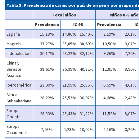
Tabla 3. Prevalencia de caries por país de origen y por grupos d
Total niños
Niños 0-5 año
Prevalencia
IC 95
Prevalencia
IC
España
15,13%
14,86%
15,40%
2,19%
2,01%
Magreb
37,27%
35,85%
38,69%
10,50%
9,07%
Indopakistaní
30,17%
28,22%
32,12%
9,26%
7,26%
China y
Sureste
38,61%
36,39%
40,82%
12,81%
9,96%
Asiático
Iberoamérica
23,90%
21,95%
25,86%
6,69%
4,61%
África
28,22%
25,53%
30,92%
4,66%
2,43%
Subsahariana
Europa
28,33%
25,43%
31,22%
11,52%
8,07%
Oriental
Europa
7,63%
5,23%
10,02%
2,16%
0,26%
Occidental