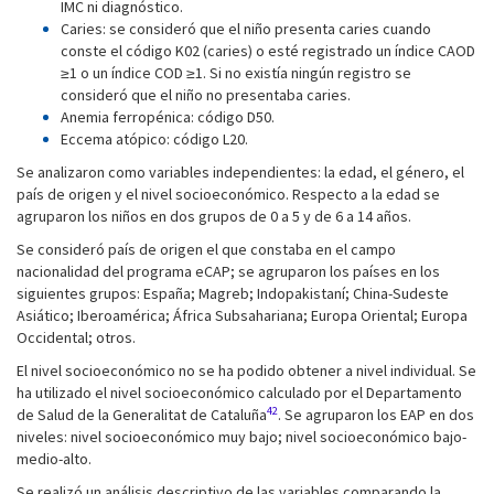
IMC ni diagnóstico.
Caries: se consideró que el niño presenta caries cuando
conste el código K02 (caries) o esté registrado un índice CAOD
≥1 o un índice COD ≥1. Si no existía ningún registro se
consideró que el niño no presentaba caries.
Anemia ferropénica: código D50.
Eccema atópico: código L20.
Se analizaron como variables independientes: la edad, el género, el
país de origen y el nivel socioeconómico. Respecto a la edad se
agruparon los niños en dos grupos de 0 a 5 y de 6 a 14 años.
Se consideró país de origen el que constaba en el campo
nacionalidad del programa eCAP; se agruparon los países en los
siguientes grupos: España; Magreb; Indopakistaní; China-Sudeste
Asiático; Iberoamérica; África Subsahariana; Europa Oriental; Europa
Occidental; otros.
El nivel socioeconómico no se ha podido obtener a nivel individual. Se
ha utilizado el nivel socioeconómico calculado por el Departamento
42
de Salud de la Generalitat de Cataluña
. Se agruparon los EAP en dos
niveles: nivel socioeconómico muy bajo; nivel socioeconómico bajo-
medio-alto.
Se realizó un análisis descriptivo de las variables comparando la