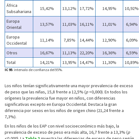
África
15,42%
13,12%
17,72%
14,95%
10,92%
Subsahariana
Europa
13,57%
11,03%
16,11%
11,01%
6,94%
Oriental
Europa
11,14%
7,85%
14,44%
12,90%
6,09%
Occidental
Otros
16,67%
11,13%
22,20%
16,36%
6,59%
Total
14,21%
13,95%
14,47%
11,30%
10,89%
IC 95
: intervalo de confianza del 95%.
Los niños tenían significativamente una mayor prevalencia de exceso
de peso que las niñas, 15,8 frente a 12,5% (
p
<0,000). En todos los
orígenes la prevalencia fue mayor en niños, con diferencias
significativas excepto en Europa Occidental. Destaca la gran
diferencia por sexos en los niños de origen chino (21,24 frente a
7,3%).
En los niños de los EAP con nivel socioeconómico más bajo, la
prevalencia de exceso de peso era más alta, 16,7 frente a 13,3% (
p
<0,000). La
Tabla 2
muestra las diferencias de exceso de peso según