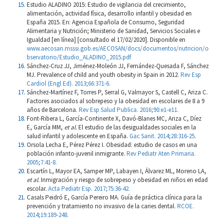
Estudio ALADINO 2015: Estudio de vigilancia del crecimiento,
alimentación, actividad física, desarrollo infantil y obesidad en
España 2015. En: Agencia Española de Consumo, Seguridad
Alimentaria y Nutrición; Ministerio de Sanidad, Servicios Sociales e
Igualdad [en línea] [consultado el 17/02/2020]. Disponible en
www.aecosan.msssi.gob.es/AECOSAN/docs/documentos/nutricion/o
bservatorio/Estudio_ALADINO_2015.pdf
Sánchez-Cruz JJ, Jiménez-Moleón JJ, Fernández-Quesada F, Sánchez
MJ. Prevalence of child and youth obesity in Spain in 2012.
Rev Esp
Cardiol (Engl Ed). 2013;66:371-6.
Sánchez-Martínez F, Torres P, Serral G, Valmayor S, Castell C, Ariza C.
Factores asociados al sobrepeso y la obesidad en escolares de 8 a 9
años de Barcelona.
Rev Esp Salud Publica. 2016;90:e1-e11.
Font-Ribera L, García-Continente X, Davó-Blanes MC, Ariza C, Díez
E, García MM,
et al.
El estudio de las desigualdades sociales en la
salud infantil y adolescente en España.
Gac Sanit. 2014;28:316-25.
Orsola Lecha E, Pérez Pérez I. Obesidad: estudio de casos en una
población infanto-juvenil inmigrante.
Rev Pediatr Aten Primaria.
2005;7:41-8.
Escartín L, Mayor EA, Samper MP, Labayen I, Álvarez ML, Moreno LA,
et al.
Inmigración y riesgo de sobrepeso y obesidad en niños en edad
escolar.
Acta Pediatr Esp. 2017;75:36-42.
Casals Peidró E, García Pereiro MA. Guía de práctica clínica para la
prevención y tratamiento no invasivo de la caries dental.
RCOE.
2014;19:189-248.