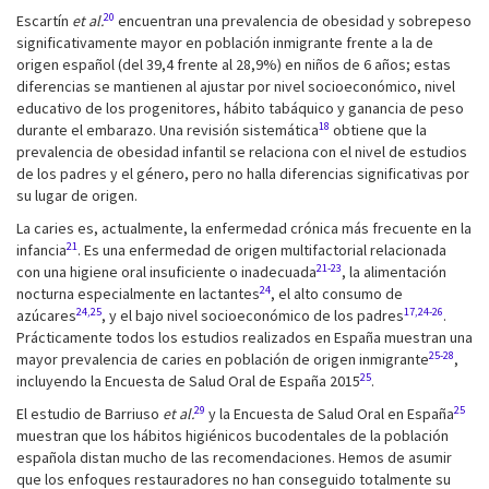
20
Escartín
et al.
encuentran una prevalencia de obesidad y sobrepeso
significativamente mayor en población inmigrante frente a la de
origen español (del 39,4 frente al 28,9%) en niños de 6 años; estas
diferencias se mantienen al ajustar por nivel socioeconómico, nivel
educativo de los progenitores, hábito tabáquico y ganancia de peso
18
durante el embarazo. Una revisión sistemática
obtiene que la
prevalencia de obesidad infantil se relaciona con el nivel de estudios
de los padres y el género, pero no halla diferencias significativas por
su lugar de origen.
La caries es, actualmente, la enfermedad crónica más frecuente en la
21
infancia
. Es una enfermedad de origen multifactorial relacionada
21-23
con una higiene oral insuficiente o inadecuada
, la alimentación
24
nocturna especialmente en lactantes
, el alto consumo de
24,25
17,24-26
azúcares
, y el bajo nivel socioeconómico de los padres
.
Prácticamente todos los estudios realizados en España muestran una
25-28
mayor prevalencia de caries en población de origen inmigrante
,
25
incluyendo la Encuesta de Salud Oral de España 2015
.
29
25
El estudio de Barriuso
et al.
y la Encuesta de Salud Oral en España
muestran que los hábitos higiénicos bucodentales de la población
española distan mucho de las recomendaciones. Hemos de asumir
que los enfoques restauradores no han conseguido totalmente su