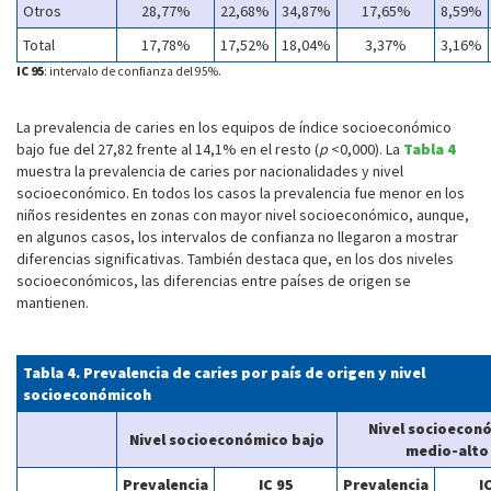
Otros
28,77%
22,68%
34,87%
17,65%
8,59%
Total
17,78%
17,52%
18,04%
3,37%
3,16%
IC 95
: intervalo de confianza del 95%.
La prevalencia de caries en los equipos de índice socioeconómico
bajo fue del 27,82 frente al 14,1% en el resto (
p
<0,000). La
Tabla 4
muestra la prevalencia de caries por nacionalidades y nivel
socioeconómico. En todos los casos la prevalencia fue menor en los
niños residentes en zonas con mayor nivel socioeconómico, aunque,
en algunos casos, los intervalos de confianza no llegaron a mostrar
diferencias significativas. También destaca que, en los dos niveles
socioeconómicos, las diferencias entre países de origen se
mantienen.
Tabla 4. Prevalencia de caries por país de origen y nivel
socioeconómicoh
Nivel socioecon
Nivel socioeconómico bajo
medio-alto
Prevalencia
IC 95
Prevalencia
I