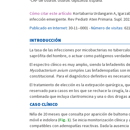
CAP de Usurbil. Usurbil. Gipuzkoa. España.
Cómo citar este artículo:
Kortabarria Urdangarin A, Igarzab
infección emergente. Rev Pediatr Aten Primaria. Supl. 2021
Publicado en Internet:
30-11--0001 -
Número de visitas:
62
INTRODUCCIÓN
La tasa de las infecciones por micobacterias no tubercul
saprófita del hombre, o actuar como patógenos verdaderos.
El espectro clínico es muy amplio, siendo la linfadenitis
Mycobacterium avium complex
. Las linfadenopatías son i
constitucional. Para el diagnóstico definitivo es necesari
El tratamiento de elección es la extirpación quirúrgica, q
reservado para casos en los que se rechace la cirugía, la 
combinada que incluya claritromicina y una o dos drogas a
CASO CLÍNICO
Niña de 20 meses que consulta por aparición de bultoma ce
móvil e indolora (
Fig. 1
). Se inicia monitorización clínica 
compatibles con adenopatías reactivas. Dada la ausencia de