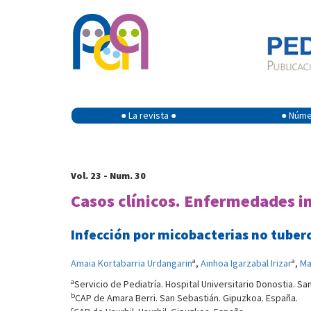
● La revista ●
● Númer
Vol. 23 - Num. 30
Casos clínicos. Enfermedades i
Infección por micobacterias no tuber
a
a
Amaia Kortabarria Urdangarin
,
Ainhoa Igarzabal Irizar
,
Ma
a
Servicio de Pediatría. Hospital Universitario Donostia. S
b
CAP de Amara Berri. San Sebastián. Gipuzkoa. España.
c