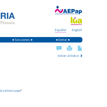
Español
English
● Secciones ●
● Entrar ●
Volver al índice
c
ía Letona Luqui