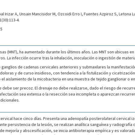
al Irizar A, Unsain Mancisidor M, Ozcoidi Erro I, Fuentes Azpiroz S, Letona 
(30):113-4.
15
osas (MNT), ha aumentado durante los últimos años. Las MNT son ubicuas en
 La infección ocurre tras la inhalación, inoculación o ingestión de materi
 de ganglios de cadenas cervicales anteriores y submaxilares la manifestac
ndoloras y de curso insidioso, con tendencia a la fistulización y cicatrizació
o el aislamiento de la micobacteria en una muestra de tejido ganglionar o en
ue debe ser precoz. El drenaje no debe realizarse, dado el riesgo de recurr
afectación sea extensa o la resección sea incompleta o aparezcan recurrenci
dicionales.
rvical hace cinco días. Presenta una adenopatía posterolateral cervical izq
y ante persistencia de la lesión, se realizan analítica sanguínea y radiografí
 mejoría y abscesificación, se inicia antibioterapia empírica y es valorada