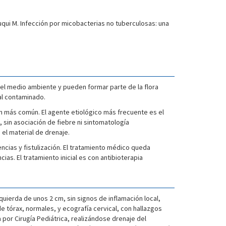
Luqui M. Infección por micobacterias no tuberculosas: una
 el medio ambiente y pueden formar parte de la flora
al contaminado.
ión más común. El agente etiológico más frecuente es el
n, sin asociación de fiebre ni sintomatología
 el material de drenaje.
encias y fistulización. El tratamiento médico queda
as. El tratamiento inicial es con antibioterapia
uierda de unos 2 cm, sin signos de inflamación local,
a de tórax, normales, y ecografía cervical, con hallazgos
 por Cirugía Pediátrica, realizándose drenaje del