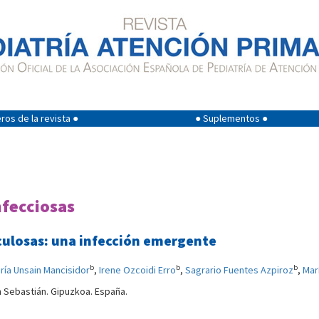
os de la revista ●
● Suplementos ●
nfecciosas
culosas: una infección emergente
b
b
b
ría Unsain Mancisidor
,
Irene Ozcoidi Erro
,
Sagrario Fuentes Azpiroz
,
Mar
an Sebastián. Gipuzkoa. España.