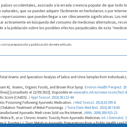
 países occidentales, asociado a la errada creencia popular de que todo lo 
aturales, que se pueden adquirir fácilmente en herbolarios o por Internet,
epercusiones que pueden llegar a ser clínicamente significativas. Los m
rogar activamente en búsqueda del consumo de medicinas alternativas, reco
ir a la población sobre los posibles efectos perjudiciales de esta “medici
 con la preparación y publicación de este artículo.
 Total Arsenic and Speciation Analysis of Saliva and Urine Samples from Individuals L
ham KL. Arsenic, Organic Foods, and Brown Rice Syrup.
Environ Health Perspect. 20
 línea] [consultado el 22/09/2022]. Disponible en
www.who.int/es/news-room/fact-sh
tic Score (CAsIDS).
J Appl Toxicol. 2018;38:122-44.
rsenic Poisoning Following Ayurvedic Medication.
J Med Toxicol. 2014;10:395-8.
n Chelation Treatment of Metal Poisonings.
J Trace Elem Med Biol. 2016;38:74-80.
anufactured Ayurvedic Medi-cines Sold via the Internet.
JAMA. 2008;300:915-23.
 Mishra R,
et al
. Chronic Arsenic Toxicity from Ayurvedic Medicines.
Int J Dermatol. 2
, Fuortes LJ. Toxic Metals in Ayurvedic Preparations from a Public Health Lead Po