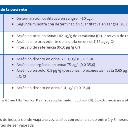
 de la paciente
Determinación cualitativa en sangre: >10 μg/l
Segunda muestra con determinación cuantitativa en sangre: 30,8
Arsénico total en orina: 162 μg/g de creatinina (Cr). Intervalo de r
Arsénico no procedente de la dieta en orina: 7,85 μg/g Cr
Intervalo de referencia (0-10 μg/g Cr)
Arsénico directo en orina: 75,0 μg/l (0,0-35,0)
Arsénico inorgánico en orina: 75 μg/l (0,0-35,0)
Arsénico en pelo: 0,9 μg/g (personas no expuestas hasta 0,65 μg
μg/g)
Arsénico directo en orina 8,0 μg/l (0,0-35,0)
efensa Gómez Ulla. Técnica: Plasma de acoplamiento inductivo (ICP). Espectrometría masas
de India, a donde viaja una vez al año, con estancias de entre 1 y 3 meses. 
tes de ser valorada.