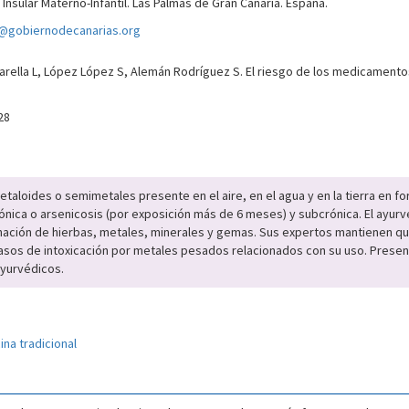
 Insular Materno-Infantil. Las Palmas de Gran Canaria. España.
gobiernodecanarias.org
ella L, López López S, Alemán Rodríguez S. El riesgo de los medicamentos 
28
taloides o semimetales presente en el aire, en el agua y en la tierra en fo
nica o arsenicosis (por exposición más de 6 meses) y subcrónica. El ayurve
nación de hierbas, metales, minerales y gemas. Sus expertos mantienen q
sos de intoxicación por metales pesados relacionados con su uso. Present
yurvédicos.
ina tradicional