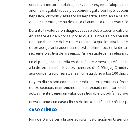
sensitivo-motora, cefalea, convulsiones, encefalopatía c
anemia megaloblástica y esplenomegalia por hiperesplenism
hepática, cirrosis y esteatosis hepática. También se rel
Adicionalmente, se ha descrito el aumento de la resorció
Durante la valoración diagnóstica, se debe llevar a cabo u
en sangre es de 6 horas, por lo que sus niveles no son fiab
equiparables. Se debe tener en cuenta que los niveles de
debe asegurar la ausencia de estos alimentos en la dieta 
reciente o activa de arsénico. Para establecer niveles pa
En el pelo, la vida media es de más de 2 meses, refleja 
a la determinación. Niveles menores de 0,06 µg/g Cr indic
sus concentraciones alcanzan un equilibrio a los 100 días
Hoy en día no son conocidas medidas terapéuticas efectiv
de exposición, manteniendo una adecuada monitorización y
actualmente tienen un valor cuestionable y podrían agrava
Presentamos un caso clínico de intoxicación subcrónica 
CASO CLÍNICO
Niña de 9 años para la que solicitan valoración en Urgenci