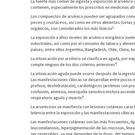
La fuente más común de ingesta y exposición al arsénico
contienen, especialmente los prescritos en medicinas alt
Los compuestos de arsénico pueden ser agrupados como in
peces y crustáceos, así como en otros alimentos (setas y
1
orgánicos, son considerados los más tóxicos
.
La exposición a altos niveles de arsénico inorgánico sue
industriales, así como por el consumo de tabaco y alime
países, entre ellos Argentina, Bangladesh, Chile, China, I
La intoxicación por arsénico se clasifica en aguda, por e
4
cumple ninguno de los dos criterios anteriores
.
La intoxicación aguda puede ocurrir después de la ingesta 
Las manifestaciones clínicas se desarrollan entre pocos 
profusa, deshidratación), cardiológicos (arritmias con pr
confusión, amnesia, neuropatía sensitivo-motora ascende
4
respiratorio agudo y muerte
.
La arsenicosis se manifiesta con lesiones cutáneas caract
latencia entre la exposición y las manifestaciones clínicas
Las manifestaciones cutáneas son las más frecuentes, típi
leucomelanosis, hiperpigmentación de las mucosas, líne
ser reversibles, ya que dependen de la dosis, del tiempo d