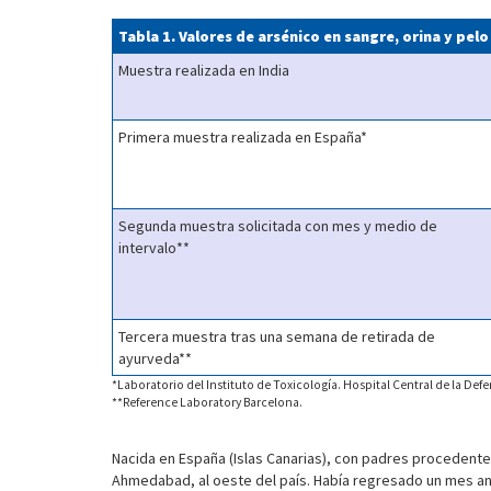
Tabla 1. Valores de arsénico en sangre, orina y pelo
Muestra realizada en India
Primera muestra realizada en España*
Segunda muestra solicitada con mes y medio de
intervalo**
Tercera muestra tras una semana de retirada de
ayurveda**
*Laboratorio del Instituto de Toxicología. Hospital Central de la D
**Reference Laboratory Barcelona.
Nacida en España (Islas Canarias), con padres procedentes 
Ahmedabad, al oeste del país. Había regresado un mes an