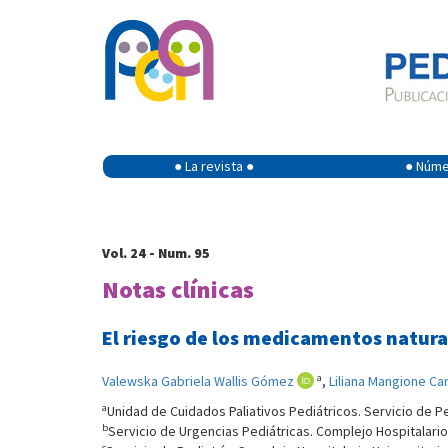
● La revista ●
● Númer
Vol. 24 - Num. 95
Notas clínicas
El riesgo de los medicamentos natural
a
Valewska Gabriela Wallis Gómez
,
Liliana Mangione Ca
a
Unidad de Cuidados Paliativos Pediátricos. Servicio de Ped
b
Servicio de Urgencias Pediátricas. Complejo Hospitalario 
c