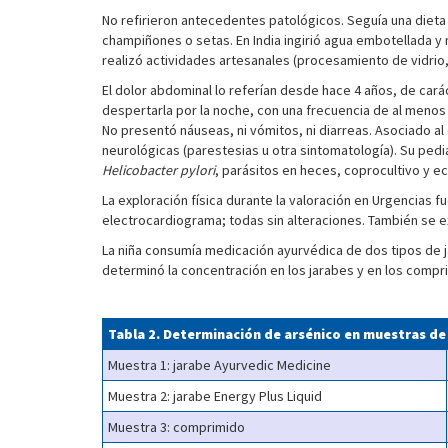
No refirieron antecedentes patológicos. Seguía una dieta
champiñones o setas. En India ingirió agua embotellada 
realizó actividades artesanales (procesamiento de vidrio,
El dolor abdominal lo referían desde hace 4 años, de carác
despertarla por la noche, con una frecuencia de al menos u
No presentó náuseas, ni vómitos, ni diarreas. Asociado al
neurológicas (parestesias u otra sintomatología). Su pedi
Helicobacter pylori
, parásitos en heces, coprocultivo y e
La exploración física durante la valoración en Urgencias
electrocardiograma; todas sin alteraciones. También se e
La niña consumía medicación ayurvédica de dos tipos de ja
determinó la concentración en los jarabes y en los compr
Tabla 2. Determinación de arsénico en muestras de
Muestra 1: jarabe Ayurvedic Medicine
Muestra 2: jarabe Energy Plus Liquid
Muestra 3: comprimido