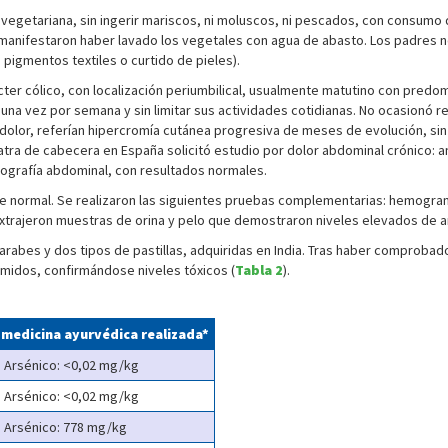
 vegetariana, sin ingerir mariscos, ni moluscos, ni pescados, con consumo 
y manifestaron haber lavado los vegetales con agua de abasto. Los padres 
 pigmentos textiles o curtido de pieles).
ter cólico, con localización periumbilical, usualmente matutino con predomi
na vez por semana y sin limitar sus actividades cotidianas. No ocasionó ret
 dolor, referían hipercromía cutánea progresiva de meses de evolución, sin
atra de cabecera en España solicitó estudio por dolor abdominal crónico: a
cografía abdominal, con resultados normales.
 fue normal. Se realizaron las siguientes pruebas complementarias: hemogr
xtrajeron muestras de orina y pelo que demostraron niveles elevados de a
rabes y dos tipos de pastillas, adquiridas en India. Tras haber comprobado
imidos, confirmándose niveles tóxicos (
Tabla 2
).
 medicina ayurvédica realizada*
Arsénico: <0,02 mg/kg
Arsénico: <0,02 mg/kg
Arsénico: 778 mg/kg