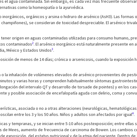
 es el agua contaminada. Sin embargo, es cada vez más frecuente observar
ernativas como la homeopatía o la ayurvédica.
orgánicos, orgánicos y arsina o hidruro de arsénico (AsH3). Las formas 
 champiñones), se consideran de toxicidad despreciable. El arsénico triv
le tener origen en aguas contaminadas utilizadas para consumo humano, pre
2
ntos contaminados
. El arsénico inorgánico está naturalmente presente en 
3
ndia, México y Estados Unidos
.
xposición de menos de 14 días; crónica o arsenicosis, cuando la exposición 
o la inhalación de volúmenes elevados de arsénico provenientes de pesticida
minutos y varias horas y comprenden habitualmente síntomas gastrointesti
olongación del intervalo QT y desarrollo de torsade de pointes) y en los c
nte y posible asociación de encefalopatía aguda con delirio, coma y conv
erísticas, asociada o no a otras alteraciones (neurológicas, hematológicas
4
 oscilan entre los 3 y los 50 años. Niños y adultos son afectados por igual
.
cas y tempranas, y se inician entre 5-10 años postexposición; entre ellas
as de Mees, aumento de frecuencia de carcinoma de Bowen. Los cambios c
e exposición, del estatus nutricional y de la etnia del paciente. Dentro de