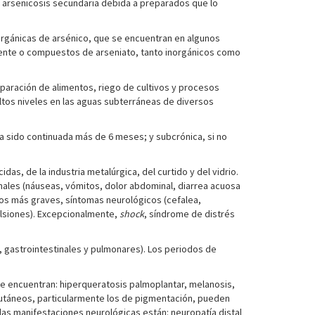
 arsenicosis secundaria debida a preparados que lo
orgánicas de arsénico, que se encuentran en algunos
alente o compuestos de arseniato, tanto inorgánicos como
paración de alimentos, riego de cultivos y procesos
altos niveles en las aguas subterráneas de diversos
ha sido continuada más de 6 meses; y subcrónica, si no
s, de la industria metalúrgica, del curtido y del vidrio.
nales (náuseas, vómitos, dolor abdominal, diarrea acuosa
asos más graves, síntomas neurológicos (cefalea,
ulsiones). Excepcionalmente,
shock
, síndrome de distrés
, gastrointestinales y pulmonares). Los periodos de
 se encuentran: hiperqueratosis palmoplantar, melanosis,
utáneos, particularmente los de pigmentación, pueden
 las manifestaciones neurológicas están: neuropatía distal