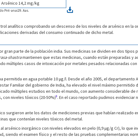
Arsénico 14,2 mg/kg
do Pnt-anai29. Aas.
trol analítico comprobando un descenso de los niveles de arsénico en la or
licaciones derivadas del consumo continuado de dicho metal.
 gran parte de la población india. Sus medicinas se dividen en dos tipos p
rasa-shastra
mantienen que estas medicinas, cuando están preparadas y a
do múltiples casos de intoxicación por metales pesados relacionadas con 
permitida en agua potable 10 μg/l. Desde el año 2005, el departamento AY
star Familiar del gobierno de India, ha elevado el nivel máximo permitido
blicado múltiples estudios en todo el mundo, con aumento considerable de
9
 con niveles tóxicos (20-50%)
. En el caso reportado pudimos evidenciar 
énico surgieron ante los datos de mediciones previas que habían realizado e
as que contenían niveles tóxicos del metal.
 arsénico inorgánico con niveles elevados en pelo (0,9 μg/g Cr), lo que i
ad, siendo el examen físico y el resto de las pruebas complementarias nor