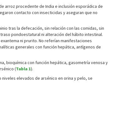
de arroz procedente de India e inclusión esporádica de
negaron contacto con insecticidas y aseguran que no
nio tras la defecación, sin relación con las comidas, sin
raso pondoestatural ni alteración del hábito intestinal.
 exantema ni prurito. No referían manifestaciones
nalíticas generales con función hepática, antígenos de
ama, bioquímica con función hepática, gasometría venosa y
rsénico (
Tabla 1
).
 niveles elevados de arsénico en orina y pelo, se