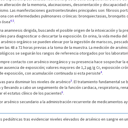
on alteración de la memoria, alucinaciones, desorientación y discapacidad
o. Las manifestaciones gastrointestinales principales son: fibrosis portal 
aciona con enfermedades pulmonares crónicas: bronquiectasias, bronquitis c
4,5
n ósea
.
na anamnesis dirigida, buscando el posible origen de la intoxicación y la pr
les para diagnosticar o descartar la exposición. En orina, la vida media del
 arsénico orgánico se pueden elevar por la ingestión de mariscos, pescad
en las 48 a 72 horas previas a la toma de la muestra. La medición de arsén
tológicos se seguirán los rangos de referencia otorgados por los laborator
siempre contacto con arsénico inorgánico y su presencia hace sospechar la 
an ausencia de exposición; valores mayores de 1,2 µg/g Cr, exposición crón
4
 de exposición, con acumulación continuada si esta persiste
.
3
as para disminuir los niveles de arsénico
. El tratamiento fundamental se 
 llevando a cabo un seguimiento de la función cardiaca, respiratoria, rena
6
r el estatus clínico de los pacientes
.
por arsénico secundario a la administración recurrente de medicamentos ay
as pediátricas tras evidenciar niveles elevados de arsénico en sangre en un