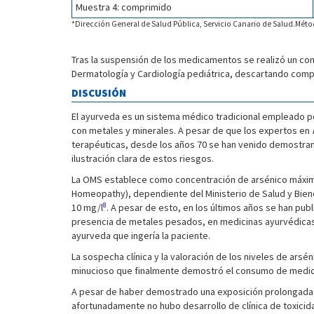
Muestra 4: comprimido
*Dirección General de Salud Pública, Servicio Canario de Salud.Méto
Tras la suspensión de los medicamentos se realizó un con
Dermatología y Cardiología pediátrica, descartando comp
DISCUSIÓN
El ayurveda es un sistema médico tradicional empleado por
con metales y minerales. A pesar de que los expertos en
terapéuticas, desde los años 70 se han venido demostran
ilustración clara de estos riesgos.
La OMS establece como concentración de arsénico máxima 
Homeopathy), dependiente del Ministerio de Salud y Biene
8
10 mg/l
. A pesar de esto, en los últimos años se han pu
presencia de metales pesados, en medicinas ayurvédicas,
ayurveda que ingería la paciente.
La sospecha clínica y la valoración de los niveles de ars
minucioso que finalmente demostró el consumo de medicin
A pesar de haber demostrado una exposición prolongada al
afortunadamente no hubo desarrollo de clínica de toxicid