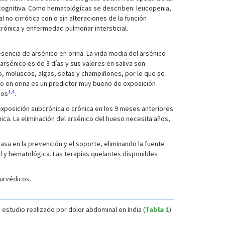
 cognitiva. Como hematológicas se describen: leucopenia,
no cirrótica con o sin alteraciones de la función
rónica y enfermedad pulmonar intersticial.
esencia de arsénico en orina. La vida media del arsénico
 arsénico es de 3 días y sus valores en saliva son
o, moluscos, algas, setas y champiñones, por lo que se
ico en orina es un predictor muy bueno de exposición
1,4
ios
.
exposición subcrónica o crónica en los 9 meses anteriores
ica. La eliminación del arsénico del hueso necesita años,
basa en la prevención y el soporte, eliminando la fuente
l y hematológica. Las terapias quelantes disponibles
urvédicos.
 estudio realizado por dolor abdominal en India (
Tabla 1
).