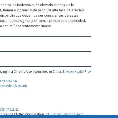
natural es inofensivo, ha elevado el riesgo a la
 tienen el potencial de producir alta tasa de efectos
édicos clínicos debemos ser conscientes de estas
nociendo los signos y síntomas precoces de toxicidad,
na natural” aparentemente inocua.
iving in a Chronic Arsenicosis Area in China.
Environ Health Prev
12;120:623-6.
eets/detail/arsenic
008;47:618-21.
isoning Cluster Investi-gation.
Int J Occup Environ Health.