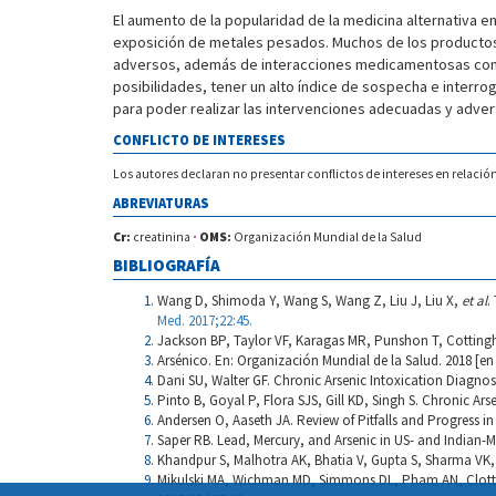
El aumento de la popularidad de la medicina alternativa en
exposición de metales pesados. Muchos de los productos n
adversos, además de interacciones medicamentosas con r
posibilidades, tener un alto índice de sospecha e inter
para poder realizar las intervenciones adecuadas y advert
CONFLICTO DE INTERESES
Los autores declaran no presentar conflictos de intereses en relación
ABREVIATURAS
Cr:
creatinina
·
OMS:
Organización Mundial de la Salud
BIBLIOGRAFÍA
Wang D, Shimoda Y, Wang S, Wang Z, Liu J, Liu X,
et al
.
Med. 2017;22:45.
Jackson BP, Taylor VF, Karagas MR, Punshon T, Cotting
Arsénico. En: Organización Mundial de la Salud. 2018 [en
Dani SU, Walter GF. Chronic Arsenic Intoxication Diagnos
Pinto B, Goyal P, Flora SJS, Gill KD, Singh S. Chronic A
Andersen O, Aaseth JA. Review of Pitfalls and Progress i
Saper RB. Lead, Mercury, and Arsenic in US- and Indian-M
Khandpur S, Malhotra AK, Bhatia V, Gupta S, Sharma VK,
Mikulski MA, Wichman MD, Simmons DL, Pham AN, Clottey V