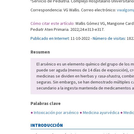
Servicio de Pediatría. Complejo Hospitalario Universitario
Correspondencia: VG Wallis. Correo electrónico:
vwalgom@
Cómo citar este artículo:
Wallis Gómez VG, Mangione Cardar
Pediatr Aten Primaria. 2022;24:e313-e317.
Publicado en Internet:
11-10-2022 -
Número de visitas:
182
Resumen
El arsénico es un elemento químico del grupo de los me
puede ser aguda (menos de 14 días de exposición), cró
medicinas se dividen en hierbas y
rasa-shastra
, combi
seguras. Sin embargo, se han demostrado múltiples ca
secundario a la ingesta mantenida de medicamentos a
Palabras clave
●
Intoxicación por arsénico
●
Medicina ayurvédica
●
Medic
INTRODUCCIÓN