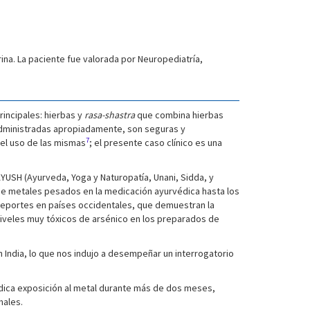
ina. La paciente fue valorada por Neuropediatría,
rincipales: hierbas y
rasa-shastra
que combina hierbas
dministradas apropiadamente, son seguras y
7
el uso de las mismas
; el presente caso clínico es una
USH (Ayurveda, Yoga y Naturopatía, Unani, Sidda, y
 de metales pesados en la medicación ayurvédica hasta los
 reportes en países occidentales, que demuestran la
niveles muy tóxicos de arsénico en los preparados de
n India, lo que nos indujo a desempeñar un interrogatorio
ndica exposición al metal durante más de dos meses,
males.