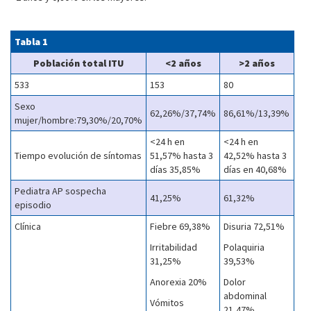
Tabla 1
Población total ITU
<2 años
>2 años
533
153
80
Sexo
62,26%/37,74%
86,61%/13,39%
mujer/hombre:79,30%/20,70%
<24 h en
<24 h en
Tiempo evolución de síntomas
51,57% hasta 3
42,52% hasta 3
días 35,85%
días en 40,68%
Pediatra AP sospecha
41,25%
61,32%
episodio
Clínica
Fiebre 69,38%
Disuria 72,51%
Irritabilidad
Polaquiria
31,25%
39,53%
Anorexia 20%
Dolor
abdominal
Vómitos
21,47%