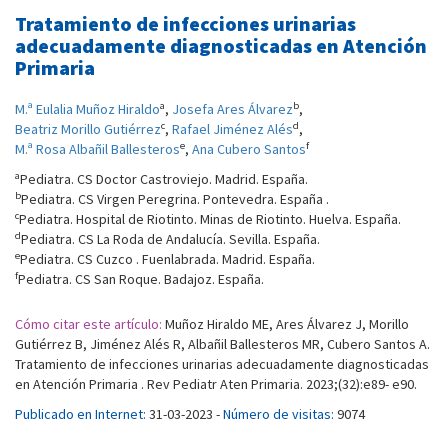
Tratamiento de infecciones urinarias
adecuadamente diagnosticadas en Atención
Primaria
a
b
M.ª Eulalia Muñoz Hiraldo
,
Josefa Ares Álvarez
,
c
d
Beatriz Morillo Gutiérrez
,
Rafael Jiménez Alés
,
e
f
M.ª Rosa Albañil Ballesteros
,
Ana Cubero Santos
a
Pediatra. CS Doctor Castroviejo. Madrid. España.
b
Pediatra. CS Virgen Peregrina. Pontevedra. España .
c
Pediatra. Hospital de Riotinto. Minas de Riotinto. Huelva. España.
d
Pediatra. CS La Roda de Andalucía. Sevilla. España.
e
Pediatra. CS Cuzco . Fuenlabrada. Madrid. España.
f
Pediatra. CS San Roque. Badajoz. España.
Cómo citar este artículo:
Muñoz Hiraldo ME, Ares Álvarez J, Morillo
Gutiérrez B, Jiménez Alés R, Albañil Ballesteros MR, Cubero Santos A.
Tratamiento de infecciones urinarias adecuadamente diagnosticadas
en Atención Primaria . Rev Pediatr Aten Primaria. 2023;(32):e89- e90.
Publicado en Internet:
31-03-2023 -
Número de visitas:
9074