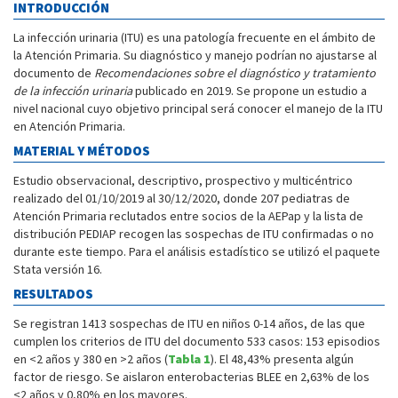
INTRODUCCIÓN
La infección urinaria (ITU) es una patología frecuente en el ámbito de
la Atención Primaria. Su diagnóstico y manejo podrían no ajustarse al
documento de
Recomendaciones sobre el diagnóstico y tratamiento
de la infección urinaria
publicado en 2019. Se propone un estudio a
nivel nacional cuyo objetivo principal será conocer el manejo de la ITU
en Atención Primaria.
MATERIAL Y MÉTODOS
Estudio observacional, descriptivo, prospectivo y multicéntrico
realizado del 01/10/2019 al 30/12/2020, donde 207 pediatras de
Atención Primaria reclutados entre socios de la AEPap y la lista de
distribución PEDIAP recogen las sospechas de ITU confirmadas o no
durante este tiempo. Para el análisis estadístico se utilizó el paquete
Stata versión 16.
RESULTADOS
Se registran 1413 sospechas de ITU en niños 0-14 años, de las que
cumplen los criterios de ITU del documento 533 casos: 153 episodios
en <2 años y 380 en >2 años (
Tabla 1
). El 48,43% presenta algún
factor de riesgo. Se aislaron enterobacterias BLEE en 2,63% de los
<2 años y 0,80% en los mayores.