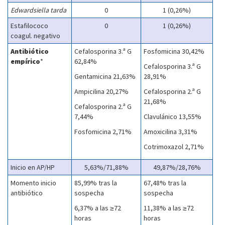
Edwardsiella tarda
0
1 (0,26%)
Estafilococo
0
1 (0,26%)
coagul. negativo
Antibiótico
Cefalosporina 3.ª G
Fosfomicina 30,42%
empírico
*
62,84%
Cefalosporina 3.ª G
Gentamicina 21,63%
28,91%
Ampicilina 20,27%
Cefalosporina 2.ª G
21,68%
Cefalosporina 2.ª G
7,44%
Clavulánico 13,55%
Fosfomicina 2,71%
Amoxicilina 3,31%
Cotrimoxazol 2,71%
Inicio en AP/HP
5,63%/71,88%
49,87%/28,76%
Momento inicio
85,99% tras la
67,48% tras la
antibiótico
sospecha
sospecha
6,37% a las ≥72
11,38% a las ≥72
horas
horas