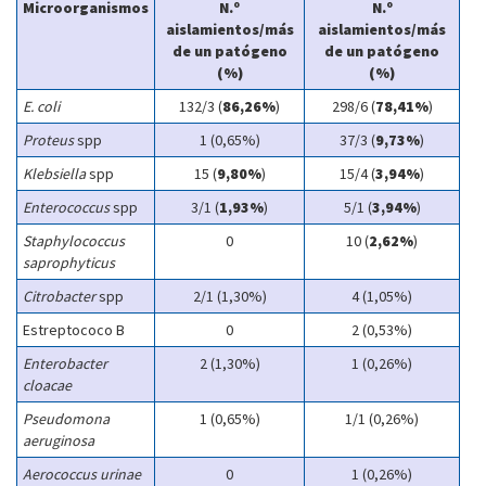
Microorganismos
N.º
N.º
aislamientos/más
aislamientos/más
de un patógeno
de un patógeno
(%)
(%)
E. coli
132/3 (
86,26%
)
298/6 (
78,41%
)
Proteus
spp
1 (0,65%)
37/3 (
9,73%
)
Klebsiella
spp
15 (
9,80%
)
15/4 (
3,94%
)
Enterococcus
spp
3/1 (
1,93%
)
5/1 (
3,94%
)
Staphylococcus
0
10 (
2,62%
)
saprophyticus
Citrobacter
spp
2/1 (1,30%)
4 (1,05%)
Estreptococo B
0
2 (0,53%)
Enterobacter
2 (1,30%)
1 (0,26%)
cloacae
Pseudomona
1 (0,65%)
1/1 (0,26%)
aeruginosa
Aerococcus urinae
0
1 (0,26%)