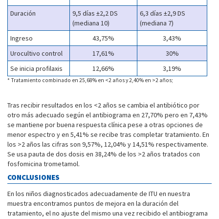
Duración
9,5 días ±2,2 DS
6,3 días ±2,9 DS
(mediana 10)
(mediana 7)
Ingreso
43,75%
3,43%
Urocultivo control
17,61%
30%
Se inicia profilaxis
12,66%
3,19%
* Tratamiento combinado en 25,68% en <2 años y 2,40% en >2 años;
Tras recibir resultados en los <2 años se cambia el antibiótico por
otro más adecuado según el antibiograma en 27,70% pero en 7,43%
se mantiene por buena respuesta clínica pese a otras opciones de
menor espectro y en 5,41% se recibe tras completar tratamiento. En
los >2 años las cifras son 9,57%, 12,04% y 14,51% respectivamente.
Se usa pauta de dos dosis en 38,24% de los >2 años tratados con
fosfomicina trometamol.
CONCLUSIONES
En los niños diagnosticados adecuadamente de ITU en nuestra
muestra encontramos puntos de mejora en la duración del
tratamiento, el no ajuste del mismo una vez recibido el antibiograma