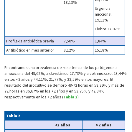
18,13%
Urgencia
miccional
19,11%
Fiebre 17,02%
Profilaxis antibiótica previa
7,50%
1,84%
Antibiótico en mes anterior
8,12%
15,18%
Encontramos una prevalencia de resistencia de los patógenos a
amoxicilina del 49,62%, a clavulánico 27,73% y a cotrimoxazol 23,44%
en los <2 años y 44,11%, 21,77%, y 22,59% en los mayores. El
resultado del urocultivo se demoró 48-72 horas en 58,89% y más de
72 horas en 36,67% en los <2 años y en 53,75% y 42,34%
respectivamente en los >2 años (
Tabla 2
).
Tabla 2
<2 años
>2 años