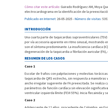
Cómo citar este artículo:
Guirado Rodríguez AM, Moya Ques
electrocardiograma en la identificación de la preexcitación 
Publicado en Internet:
26-05-2025 -
Número de visitas:
535
INTRODUCCIÓN
Una cuarta parte de taquicardias supraventriculares (TSV
por vía accesoria aparente en ritmo sinusal, mostrando en
son el síntoma predominante. La insuficiencia cardíaca (I
degeneración de la taquicardia a fibrilación auricular (FA
RESUMEN DE LOS CASOS
Caso 1
Escolar de 9 años con palpitaciones y molestias torácica
taquicardia de QRS estrecho, sin respuesta a maniobras v
ancho irregular sugerente de FA preexcitada. Se realiza c
parámetros de función cardíaca sin elevación significati
ventricular izquierda límite (FEVI 55%). Inicia flecainida y
Caso 2
Adolescente de 12 años, procedente de Colombia, en Espa