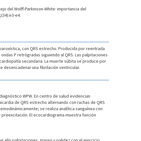
o del Wolff-Parkinson-White: importancia del
;(34):e3-e4.
 paroxística, con QRS estrecho. Producida por reentrada
r ondas P retrógradas siguiendo al QRS. Las palpitaciones
ocardiopatía secundaria. La muerte súbita se produce por
de desencadenar una fibrilación ventricular.
 diagnóstico WPW. En centro de salud evidencian
aquicardia de QRS estrecho alternando con rachas de QRS
 hemodinámicamente; se realiza analítica sanguínea con
de preexcitación. El ecocardiograma muestra función
 año palpitaciones, mareo y palidez con el ejercicio