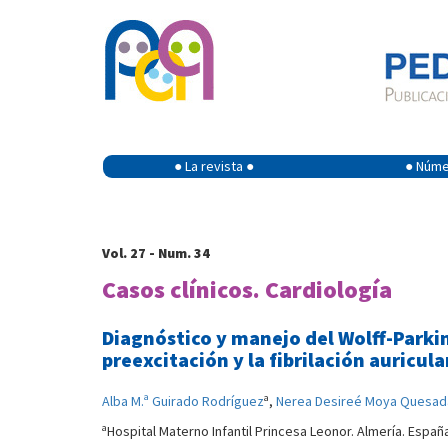
● La revista ●
● Númer
Vol. 27 - Num. 34
Casos clínicos. Cardiología
Diagnóstico y manejo del Wolff-Parki
preexcitación y la fibrilación auricul
a
Alba M.ª Guirado Rodríguez
,
Nerea Desireé Moya Quesad
a
Hospital Materno Infantil Princesa Leonor. Almería. Españ