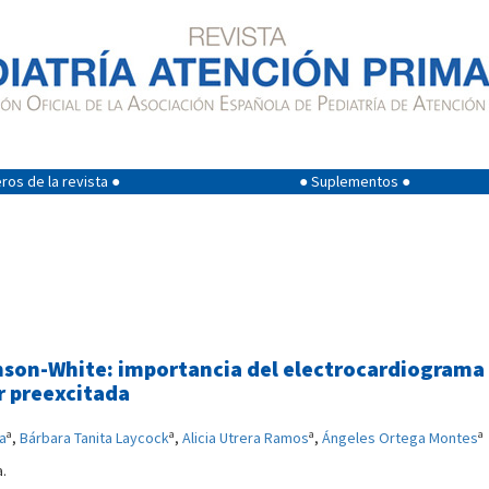
os de la revista ●
● Suplementos ●
nson-White: importancia del electrocardiograma e
ar preexcitada
a
a
a
a
a
,
Bárbara Tanita Laycock
,
Alicia Utrera Ramos
,
Ángeles Ortega Montes
a.