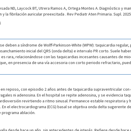
ada ND, Laycock BT, Utrera Ramos A, Ortega Montes A. Diagnóstico y manej
y la fibrilación auricular preexcitada . Rev Pediatr Aten Primaria. Supl. 2025
1
) se deben a síndrome de Wolff-Parkinson-White (WPW): taquicardia regular,
sanchamiento inicial del QRS (onda delta) e intervalo PR corto. Suele habe
C) es rara, relacionándose con las taquicardias incesantes causantes de mi
), que, en presencia de una vía accesoria con corto periodo refractario, pue
s en reposo, con episodio 2 años antes de taquicardia supraventricular con
agales ni adenosina. En el hospital se repite adenosina, y se evidencia t
ardioversión revirtiendo a ritmo sinusal. Permanece estable respiratoria y
va. En el electrocardiograma (ECG) basal se objetiva onda delta sugerente 
 se programa ablación.
ña desde hace un año, sin antecedentes de interés. Refiere desde hace un