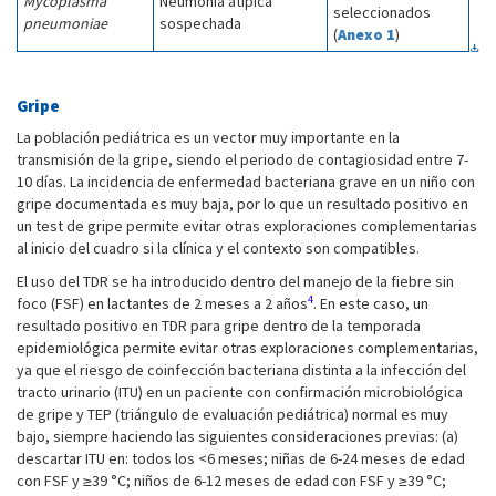
Mycoplasma
Neumonía atípica
seleccionados
pneumoniae
sospechada
(
Anexo 1
)
Gripe
La población pediátrica es un vector muy importante en la
transmisión de la gripe, siendo el periodo de contagiosidad entre 7-
10 días. La incidencia de enfermedad bacteriana grave en un niño con
gripe documentada es muy baja, por lo que un resultado positivo en
un test de gripe permite evitar otras exploraciones complementarias
al inicio del cuadro si la clínica y el contexto son compatibles.
El uso del TDR se ha introducido dentro del manejo de la fiebre sin
4
foco (FSF) en lactantes de 2 meses a 2 años
. En este caso, un
resultado positivo en TDR para gripe dentro de la temporada
epidemiológica permite evitar otras exploraciones complementarias,
ya que el riesgo de coinfección bacteriana distinta a la infección del
tracto urinario (ITU) en un paciente con confirmación microbiológica
de gripe y TEP (triángulo de evaluación pediátrica) normal es muy
bajo, siempre haciendo las siguientes consideraciones previas: (a)
descartar ITU en: todos los <6 meses; niñas de 6-24 meses de edad
con FSF y ≥39 °C; niños de 6-12 meses de edad con FSF y ≥39 °C;