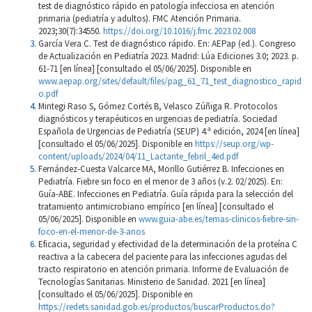
test de diagnóstico rápido en patología infecciosa en atención
primaria (pediatría y adultos). FMC Atención Primaria.
2023;30(7):34550.
https://doi.org/10.1016/j.fmc.2023.02.008
García Vera C. Test de diagnóstico rápido. En: AEPap (ed.). Congreso
de Actualización en Pediatría 2023. Madrid: Lúa Ediciones 3.0; 2023. p.
61-71 [en línea] [consultado el 05/06/2025]. Disponible en
www.aepap.org/sites/default/files/pag_61_71_test_diagnostico_rapid
o.pdf
Mintegi Raso S, Gómez Cortés B, Velasco Zúñiga R. Protocolos
diagnósticos y terapéuticos en urgencias de pediatría. Sociedad
Española de Urgencias de Pediatría (SEUP) 4.ª edición, 2024 [en línea]
[consultado el 05/06/2025]. Disponible en
https://seup.org/wp-
content/uploads/2024/04/11_Lactante_febril_4ed.pdf
Fernández-Cuesta Valcarce MA, Morillo Gutiérrez B. Infecciones en
Pediatría. Fiebre sin foco en el menor de 3 años (v.2. 02/2025). En:
Guía-ABE. Infecciones en Pediatría. Guía rápida para la selección del
tratamiento antimicrobiano empírico [en línea] [consultado el
05/06/2025]. Disponible en
www.guia-abe.es/temas-clinicos-fiebre-sin-
foco-en-el-menor-de-3-anos
Eficacia, seguridad y efectividad de la determinación de la proteína C
reactiva a la cabecera del paciente para las infecciones agudas del
tracto respiratorio en atención primaria. Informe de Evaluación de
Tecnologías Sanitarias. Ministerio de Sanidad. 2021 [en línea]
[consultado el 05/06/2025]. Disponible en
https://redets.sanidad.gob.es/productos/buscarProductos.do?