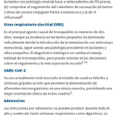
lactantes con patología renal de base o antecedentes de ITU previa;
(b) comprobar el seguimiento del calendario de vacunación (al menos
2 dosis de vacuna conjugada frente a neumococo y la de
H.
5
influenzae
)
.
Virus respiratorio sincitial (VRS)
Es el principal agente causal de bronquiolitis en menores de dos
años. Aunque su incidencia en lactantes pequeños ha disminuido
radicalmente desde la introducción de la inmunización con anticuerpo
monoclonal, sigue siendo una patología prevalente en lactantes y
niños pequeños. El diagnóstico etiológico no cambia el manejo
habitual de la bronquiolitis, pero puede orientar en las decisiones
6,7-9
sobre el seguimiento y la reincorporación escolar
.
SARS-CoV-2
Su uso actualmente está asociado al estudio de cuadros febriles y
síntomas gripales en kits que permiten la determinación de
diferentes microorganismos en una misma muestra, permitiendo una
3
mejor orientación clínica de estos cuadros
.
Adenovirus
Las infecciones por adenovirus se pueden producir durante todo el
año y suelen dar tanto síntomas respiratorios como digestivos. La