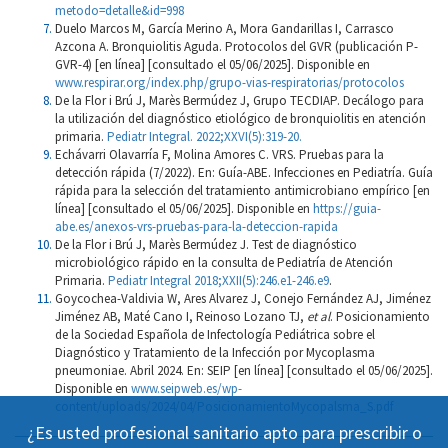
metodo=detalle&id=998
Duelo Marcos M, García Merino A, Mora Gandarillas I, Carrasco
Azcona A. Bronquiolitis Aguda. Protocolos del GVR (publicación P-
GVR-4) [en línea] [consultado el 05/06/2025]. Disponible en
www.respirar.org/index.php/grupo-vias-respiratorias/protocolos
De la Flor i Brú J, Marès Bermúdez J, Grupo TECDIAP. Decálogo para
la utilización del diagnóstico etiológico de bronquiolitis en atención
primaria.
Pediatr Integral. 2022;XXVI(5):319-20.
Echávarri Olavarría F, Molina Amores C. VRS. Pruebas para la
detección rápida (7/2022). En: Guía-ABE. Infecciones en Pediatría. Guía
rápida para la selección del tratamiento antimicrobiano empírico [en
línea] [consultado el 05/06/2025]. Disponible en
https://guia-
abe.es/anexos-vrs-pruebas-para-la-deteccion-rapida
De la Flor i Brú J, Marès Bermúdez J. Test de diagnóstico
microbiológico rápido en la consulta de Pediatría de Atención
Primaria.
Pediatr Integral 2018;XXII(5):246.e1-246.e9
.
Goycochea-Valdivia W, Ares Alvarez J, Conejo Fernández AJ, Jiménez
Jiménez AB, Maté Cano I, Reinoso Lozano TJ,
et al
. Posicionamiento
de la Sociedad Española de Infectología Pediátrica sobre el
Diagnóstico y Tratamiento de la Infección por Mycoplasma
pneumoniae. Abril 2024. En: SEIP [en línea] [consultado el 05/06/2025].
Disponible en
www.seipweb.es/wp-
content/uploads/2024/04/PosicionamientoMycopalsma_S.pdf
¿Es usted profesional sanitario apto para prescribir o