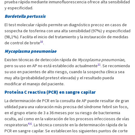
prueba rápida mediante inmunofluorescencia ofrece alta sensibilidad
y especificidad.
Bordetella pertussis
El test molecular rápido permite un diagnóstico precoz en casos de
sospecha de tosferina con una alta sensibilidad (97%) y especificidad
(98,1%). Facilita el inicio del tratamiento y la instauración de medidas
10
de control de brote
.
Mycoplasma pneumoniae
Existen técnicas de detección rápida de
Mycoplasma pneumoniae
,
11
pero su uso en AP no está establecido actualmente
. Se recomienda
su uso en pacientes de alto riesgo, cuando la sospecha clínica sea
muy alta (probabilidad pretest elevada) y el resultado pueda
modificar el manejo del paciente.
Proteína C reactiva (PCR) en sangre capilar
La determinación de PCR en la consulta de AP puede resultar de gran
utilidad para una valoración más precisa del síndrome febril sin foco,
en el grupo etario de 3 a 36 meses por su riesgo de bacteriemia
oculta, así como en la valoración de los procesos infecciosos de vías
4,6
respiratorias
. La técnica consiste en la determinación rápida de la
PCR en sangre capilar. Se establecen los siguientes puntos de corte