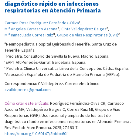
diagnóstico rápido en infecciones
respiratorias en Atención Primaria
a
Carmen Rosa Rodríguez Fernández-Oliva
,
b
c
M.ª Ángeles Carrasco Azcona
,
Cinta Valldepérez Baiges
,
d
e
M.ª Inmaculada Correa Ruiz
,
Grupo de Vías Respiratorias (GVR)
a
Neumopediatra. Hospital Quirónsalud Tenerife. Santa Cruz de
Tenerife. España.
b
Pediatra. Consultorio de Sevilla la Nueva. Madrid. España.
c
EAPT Alt Penedès-Garraf. Barcelona. España.
d
Pediatra. Clínica Universal. La Línea de la Concepción. Cádiz. España.
e
Asociación Española de Pediatría de Atención Primaria (AEPap).
Correspondencia: C Valldepérez. Correo electrónico:
cvalldeperez@gmail.com
Cómo citar este artículo:
Rodríguez Fernández-Oliva CR, Carrasco
Azcona MA, Valldepérez Baiges C, Correa Ruiz MI, Grupo de Vías
Respiratorias (GVR). Uso racional y ampliado de los test de
diagnóstico rápido en infecciones respiratorias en Atención Primaria .
Rev Pediatr Aten Primaria. 2025;27:193-7.
https://doi.org/10.60147/3bbbc60f