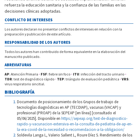
refuerza la educación sanitaria y la confianza de las familias en las
decisiones clínicas adoptadas.
CONFLICTO DE INTERESES
Los autores declaran no presentar conflictos de intereses en relación con la
preparación y publicación de este artículo.
RESPONSABILIDAD DE LOS AUTORES
Todos los autores han contribuido de forma equivalente en la elaboración del
manuscrito publicado.
ABREVIATURAS
AP
: Atención Primaria
·
FSF
: fiebre sin foco
·
ITU
: infección del tracto urinario
·
TDR
: test de diagnóstico rápido
·
TEP
: triángulo de evaluación pediátrica
·
VRS
:
virus respiratorio sincitial.
BIBLIOGRAFÍA
Documento de posicionamiento de los Grupos de trabajo de
tecnologías diagnósticas en AP (TECDIAP), vacunas (VACAP) y
profesional (PROAP) de la SEPEAP [en línea] [consultado el
05/06/2025]. Disponible en
https://sepeap.org/test-de-diagnostico-
rapido-y-vacunacion-extensiva-en-la-consulta-de-pediatria-de-ap-en-
la-era-covid-de-la-necesidad-o-recomendacion-a-la-obligacion/
Soldevila Langa L, Valerio Sallent L, Roure Díez S. Rendimiento de los