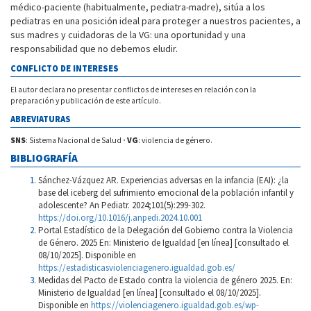
médico-paciente (habitualmente, pediatra-madre), sitúa a los
pediatras en una posición ideal para proteger a nuestros pacientes, a
sus madres y cuidadoras de la VG: una oportunidad y una
responsabilidad que no debemos eludir.
CONFLICTO DE INTERESES
El autor declara no presentar conflictos de intereses en relación con la
preparación y publicación de este artículo.
ABREVIATURAS
SNS
: Sistema Nacional de Salud
·
VG
: violencia de género.
BIBLIOGRAFÍA
Sánchez-Vázquez AR. Experiencias adversas en la infancia (EAI): ¿la
base del iceberg del sufrimiento emocional de la población infantil y
adolescente? An Pediatr. 2024;101(5):299-302.
https://doi.org/10.1016/j.anpedi.2024.10.001
Portal Estadístico de la Delegación del Gobierno contra la Violencia
de Género. 2025 En: Ministerio de Igualdad [en línea] [consultado el
08/10/2025]. Disponible en
https://estadisticasviolenciagenero.igualdad.gob.es/
Medidas del Pacto de Estado contra la violencia de género 2025. En:
Ministerio de Igualdad [en línea] [consultado el 08/10/2025].
Disponible en
https://violenciagenero.igualdad.gob.es/wp-