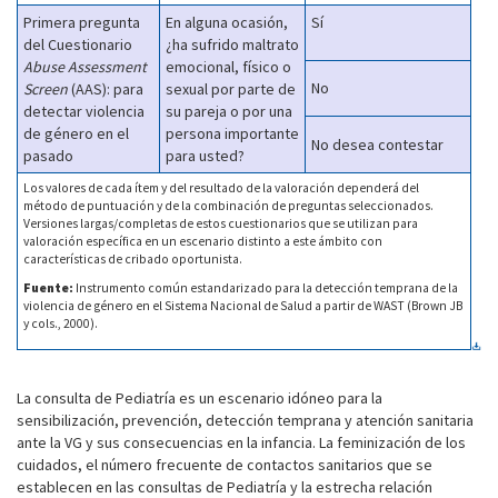
Primera pregunta
En alguna ocasión,
Sí
del Cuestionario
¿ha sufrido maltrato
Abuse Assessment
emocional, físico o
No
Screen
(AAS): para
sexual por parte de
detectar violencia
su pareja o por una
de género en el
persona importante
No desea contestar
pasado
para usted?
Los valores de cada ítem y del resultado de la valoración dependerá del
método de puntuación y de la combinación de preguntas seleccionados.
Versiones largas/completas de estos cuestionarios que se utilizan para
valoración específica en un escenario distinto a este ámbito con
características de cribado oportunista.
Fuente:
Instrumento común estandarizado para la detección temprana de la
violencia de género en el Sistema Nacional de Salud a partir de WAST (Brown JB
y cols., 2000).
La consulta de Pediatría es un escenario idóneo para la
sensibilización, prevención, detección temprana y atención sanitaria
ante la VG y sus consecuencias en la infancia. La feminización de los
cuidados, el número frecuente de contactos sanitarios que se
establecen en las consultas de Pediatría y la estrecha relación