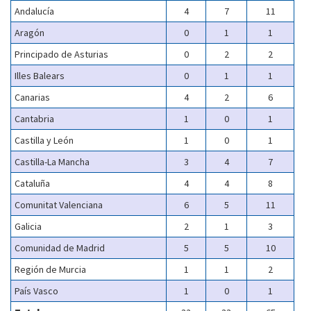
Andalucía
4
7
11
Aragón
0
1
1
Principado de Asturias
0
2
2
Illes Balears
0
1
1
Canarias
4
2
6
Cantabria
1
0
1
Castilla y León
1
0
1
Castilla-La Mancha
3
4
7
Cataluña
4
4
8
Comunitat Valenciana
6
5
11
Galicia
2
1
3
Comunidad de Madrid
5
5
10
Región de Murcia
1
1
2
País Vasco
1
0
1