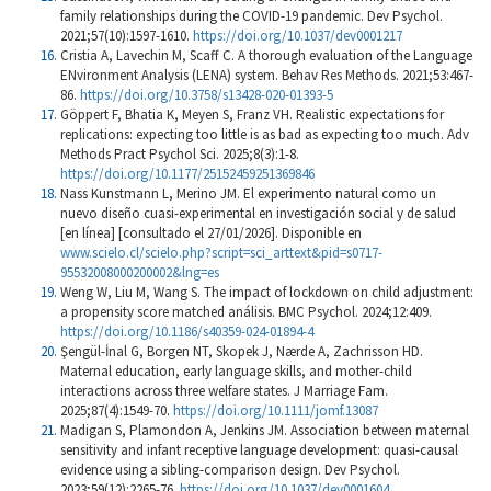
family relationships during the COVID-19 pandemic. Dev Psychol.
2021;57(10):1597-1610.
https://doi.org/10.1037/dev0001217
Cristia A, Lavechin M, Scaff C. A thorough evaluation of the Language
ENvironment Analysis (LENA) system. Behav Res Methods. 2021;53:467-
86.
https://doi.org/10.3758/s13428-020-01393-5
Göppert F, Bhatia K, Meyen S, Franz VH. Realistic expectations for
replications: expecting too little is as bad as expecting too much. Adv
Methods Pract Psychol Sci. 2025;8(3):1-8.
https://doi.org/10.1177/25152459251369846
Nass Kunstmann L, Merino JM. El experimento natural como un
nuevo diseño cuasi-experimental en investigación social y de salud
[en línea] [consultado el 27/01/2026]. Disponible en
www.scielo.cl/scielo.php?script=sci_arttext&pid=s0717-
95532008000200002&lng=es
Weng W, Liu M, Wang S. The impact of lockdown on child adjustment:
a propensity score matched análisis. BMC Psychol. 2024;12:409.
https://doi.org/10.1186/s40359-024-01894-4
Şengül-İnal G, Borgen NT, Skopek J, Nærde A, Zachrisson HD.
Maternal education, early language skills, and mother-child
interactions across three welfare states. J Marriage Fam.
2025;87(4):1549-70.
https://doi.org/10.1111/jomf.13087
Madigan S, Plamondon A, Jenkins JM. Association between maternal
sensitivity and infant receptive language development: quasi-causal
evidence using a sibling-comparison design. Dev Psychol.
2023;59(12):2265-76.
https://doi.org/10.1037/dev0001604