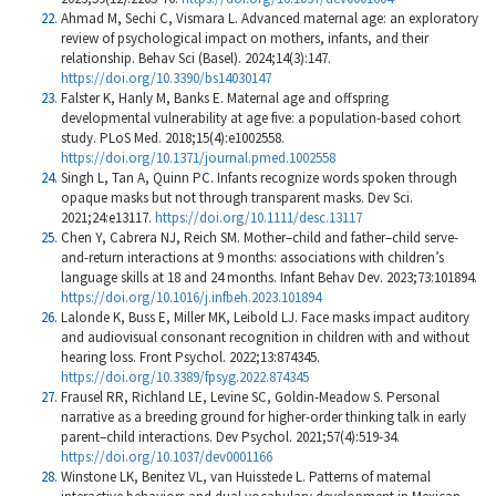
Ahmad M, Sechi C, Vismara L. Advanced maternal age: an exploratory
review of psychological impact on mothers, infants, and their
relationship. Behav Sci (Basel). 2024;14(3):147.
https://doi.org/10.3390/bs14030147
Falster K, Hanly M, Banks E. Maternal age and offspring
developmental vulnerability at age five: a population-based cohort
study. PLoS Med. 2018;15(4):e1002558.
https://doi.org/10.1371/journal.pmed.1002558
Singh L, Tan A, Quinn PC. Infants recognize words spoken through
opaque masks but not through transparent masks. Dev Sci.
2021;24:e13117.
https://doi.org/10.1111/desc.13117
Chen Y, Cabrera NJ, Reich SM. Mother–child and father–child serve-
and-return interactions at 9 months: associations with children’s
language skills at 18 and 24 months. Infant Behav Dev. 2023;73:101894.
https://doi.org/10.1016/j.infbeh.2023.101894
Lalonde K, Buss E, Miller MK, Leibold LJ. Face masks impact auditory
and audiovisual consonant recognition in children with and without
hearing loss. Front Psychol. 2022;13:874345.
https://doi.org/10.3389/fpsyg.2022.874345
Frausel RR, Richland LE, Levine SC, Goldin-Meadow S. Personal
narrative as a breeding ground for higher-order thinking talk in early
parent–child interactions. Dev Psychol. 2021;57(4):519-34.
https://doi.org/10.1037/dev0001166
Winstone LK, Benitez VL, van Huisstede L. Patterns of maternal