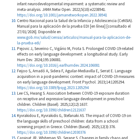
infant neurodevelopmental impairment: a systematic review and
meta-analysis. JAMA Netw Open. 2022;5(10):e2238941.
https://doi.org/10.1001/jamanetworkopen.2022.38941
Centro Nacional para la Salud de la Infancia y Adolescencia (CeNSIA).
Manual para la aplicación de la prueba EDI [en línea] [consultado el
27/01/2026]. Disponible en
www.gob.mx/salud/censia/articulos/manual-para-la-aplicacion-de-
la-prueba-edi/
Pejovic J, Severino C, Vigário M, Frota S. Prolonged COVID-19-related
effects on early language development: a longitudinal study. Early
Hum Dev. 2024;195:106081.
https://doi.org/10.1016/j.earlhumdev.2024.106081
Feijoo S, Amadó A, Sidera F, Aguilar-Mediavilla E, Serrat E. Language
acquisition in a post-pandemic context: impact of COVID-19 measures
on early language development. Front Psychol. 2023;14:1205294.
https://doi.org/10.3389/fpsyg.2023.1205294
Lee CS, Hwang S. Association between COVID-19 exposure duration
on receptive and expressive language development in preschool
children. Children (Basel). 2025;12(12):1637.
https://doi.org/10.3390/children12121637
Kyvrakidou E, Kyvrakidis G, Stefanaki AS. The impact of COVID-19 on
the language skills of preschool children: data from a school
screening project in Greece. Children (Basel). 2025;12(3):376.
https://doi.org/10.3390/children12030376
Cassinat JR, Whiteman SD, Serang S. Changes in family chaos and