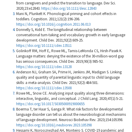
from caregivers and predict the transition to language. Dev Sci.
2020;23:e12843.
https://doi.org/10.1111/desc.12843
Mani N, Plunkett K. Phonological priming and cohort effects in
toddlers. Cognition. 2011;121(2):196-206.
https://doi.org/10.1016/j.cognition.2011.06.013
Donnelly S, Kidd E. The longitudinal relationship between
conversational turn-taking and vocabulary growth in early language
development. Child Dev. 2021;92(2):609-25.
https://doi.org/10.1111/cdev.13511
Golinkoff RM, Hoff E, Rowe ML, Tamis-LeMonda CS, Hirsh-Pasek K.
Language matters: denying the existence of the 30-million-word gap
has serious consequences. Child Dev. 2019;90(3):985-92.
https://doi.org/10.1111/cdev.13128
Anderson NJ, Graham SA, Prime H, Jenkins JM, Madigan S. Linking
quality and quantity of parental linguistic input to child language
skills: a meta-analysis. Child Dev. 2021;92(2):484-501.
https://doi.org/10.1111/cdev.13508
Rowe ML, Snow CE. Analyzing input quality along three dimensions:
interactive, linguistic, and conceptual. J Child Lang. 2020;47(1):5-21.
https://doi.org/10.1017/S0305000919000655
Boerma T, ter Haar S, Ganga R. What risk factors for developmental
language disorder can tell us about the neurobiological mechanisms
of language development. Neurosci Biobehav Rev. 2023;154:105398.
https://doi.org/10.1016/j.neubiorev.2023.105398
Hessami K, Norooznezhad AH, Monteiro S. COVID-19 pandemic and