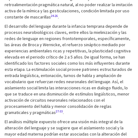
retroalimentación pragmática natural, al no poder realizar la imitación
activa de la mímica y las gesticulaciones, condición limitada por uso
24-26
constante de mascarillas
.
El desarrollo del lenguaje durante la infancia temprana depende de
procesos neurobiológicos claves, entre ellos la mielinización y las
redes de lenguaje en regiones frontotemporales, específicamente,
las áreas de Broca y Wernicke, el refuerzo sináptico mediado por
experiencias ambientales ricas y repetitivas, la plasticidad cognitiva
elevada en el periodo crítico de 2 a 5 años. De igual forma, se han
identificado los factores sociales como los más influyentes durante
esta etapa. La estimulación social provee patrones estructurados de
entrada lingüística, entonación, turnos de habla y ampliación de
vocabulario que refuerzan redes neuronales del lenguaje. Así, el
aislamiento social limita las interacciones ricas en dialogo fluido, lo
que se traduce en una disminución de estímulos lingüísticos, menor
activación de circuitos neuronales relacionados con el
procesamiento del habla y menor consolidación de reglas
27-33
gramaticales y pragmáticas
.
El análisis múltiple expuesto ofrece una visión más integral de la
alteración del lenguaje y se sugiere que el aislamiento social y la
mayor edad materna podrían estar asociadas con la alteración del