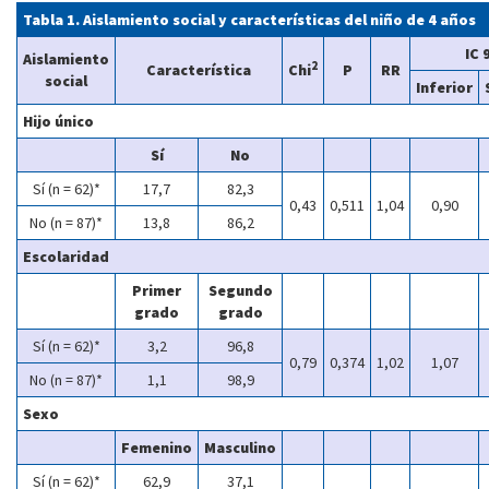
Tabla 1. Aislamiento social y características del niño de 4 años
IC 
Aislamiento
2
Característica
Chi
P
RR
social
Inferior
Hijo único
Sí
No
Sí (n = 62)*
17,7
82,3
0,43
0,511
1,04
0,90
No (n = 87)*
13,8
86,2
Escolaridad
Primer
Segundo
grado
grado
Sí (n = 62)*
3,2
96,8
0,79
0,374
1,02
1,07
No (n = 87)*
1,1
98,9
Sexo
Femenino
Masculino
Sí (n = 62)*
62,9
37,1