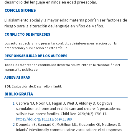
desarrollo del lenguaje en niños en edad preescolar.
CONCLUSIONES
El aislamiento social y la mayor edad materna podrían ser factores de
riesgo para la alteración del lenguaje en niños de 4 años.
CONFLICTO DE INTERESES
Los autores declaran no presentar conflictos de intereses en relación con la
preparación y publicación de este artículo.
RESPONSABILIDAD DE LOS AUTORES
Todos los autores han contribuido de forma equivalente en la elaboración del
manuscrito publicado.
ABREVIATURAS
EDI:
Evaluación del Desarrollo Infantil.
BIBLIOGRAFÍA
Cabrera NJ, Moon UJ, Fagan J, West J, Aldoney D. Cognitive
stimulation at home and in child care and children’s preacademic
skills in two-parent families. Child Dev. 2020;91(5):1709-17.
https://doi.org/10.1111/cdev.13380
Donnellan E, Bannard C, McGillion ML, Slocombe KE, Matthews D.
Infants’ intentionally communicative vocalizations elicit responses