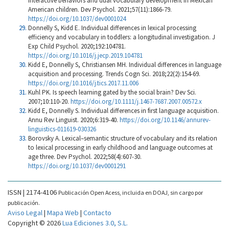
interactive behaviors and dual vocabulary development in Mexican
American children. Dev Psychol. 2021;57(11):1866-79.
https://doi.org/10.1037/dev0001024
Donnelly S, Kidd E. Individual differences in lexical processing
efficiency and vocabulary in toddlers: a longitudinal investigation. J
Exp Child Psychol. 2020;192:104781.
https://doi.org/10.1016/j.jecp.2019.104781
Kidd E, Donnelly S, Christiansen MH. Individual differences in language
acquisition and processing. Trends Cogn Sci. 2018;22(2):154-69.
https://doi.org/10.1016/j.tics.2017.11.006
Kuhl PK. Is speech learning gated by the social brain? Dev Sci.
2007;10:110-20.
https://doi.org/10.1111/j.1467-7687.2007.00572.x
Kidd E, Donnelly S. Individual differences in first language acquisition.
Annu Rev Linguist. 2020;6:319-40.
https://doi.org/10.1146/annurev-
linguistics-011619-030326
Borovsky A. Lexical–semantic structure of vocabulary and its relation
to lexical processing in early childhood and language outcomes at
age three. Dev Psychol. 2022;58(4):607-30.
https://doi.org/10.1037/dev0001291
ISSN | 2174-4106
Publicación Open Acess, incluida en DOAJ, sin cargo por
publicación.
Aviso Legal
|
Mapa Web
|
Contacto
Copyright © 2026
Lua Ediciones 3.0, S.L.