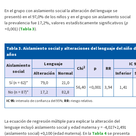
En el grupo con aislamiento social la alteración del lenguaje se
presentó en el 97,0% de los niños y en el grupo sin aislamiento social
la prevalencia fue 17,2%, valores estadísticamente significativos (
p
<0,001) (
Tabla 3
).
Tabla 3. Aislamiento social y alteraciones del lenguaje del niño d
años
Lenguaje
IC 
Aislamiento
2
Chi
p
RR
social
Alteración
Normal
Inferior
Sí (n = 62)*
79,0
21,0
56,40
<0,001
3,94
1,41
No (n = 87)*
17,2
82,8
IC 95:
intervalo de confianza del 95%;
RR:
riesgo relativo.
La ecuación de regresión múltiple para explicar la alteración del
lenguaje incluyó aislamiento social y edad materna y = -4,027+2,491
(aislamiento social) +0,100 (edad materna). En la
Tabla 4
se presenta