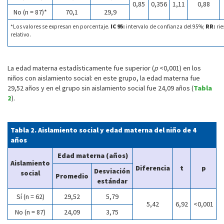
0,85
0,356
1,11
0,88
No (n = 87)*
70,1
29,9
*Los valores se expresan en porcentaje.
IC 95:
intervalo de confianza del 95%;
RR:
rie
relativo.
La edad materna estadísticamente fue superior (
p
<0,001) en los
niños con aislamiento social: en este grupo, la edad materna fue
29,52 años y en el grupo sin aislamiento social fue 24,09 años (
Tabla
2
).
Tabla 2. Aislamiento social y edad materna del niño de 4
años
Edad materna (años)
Aislamiento
Diferencia
t
p
Desviación
social
Promedio
estándar
Sí (n = 62)
29,52
5,79
5,42
6,92
<0,001
No (n = 87)
24,09
3,75