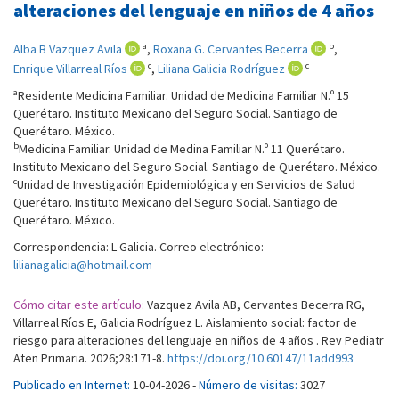
alteraciones del lenguaje en niños de 4 años
a
b
Alba B Vazquez Avila
,
Roxana G. Cervantes Becerra
,
c
c
Enrique Villarreal Ríos
,
Liliana Galicia Rodríguez
a
Residente Medicina Familiar. Unidad de Medicina Familiar N.º 15
Querétaro. Instituto Mexicano del Seguro Social. Santiago de
Querétaro. México.
b
Medicina Familiar. Unidad de Medina Familiar N.º 11 Querétaro.
Instituto Mexicano del Seguro Social. Santiago de Querétaro. México.
c
Unidad de Investigación Epidemiológica y en Servicios de Salud
Querétaro. Instituto Mexicano del Seguro Social. Santiago de
Querétaro. México.
Correspondencia: L Galicia. Correo electrónico:
lilianagalicia@hotmail.com
Cómo citar este artículo:
Vazquez Avila AB, Cervantes Becerra RG,
Villarreal Ríos E, Galicia Rodríguez L. Aislamiento social: factor de
riesgo para alteraciones del lenguaje en niños de 4 años . Rev Pediatr
Aten Primaria. 2026;28:171-8.
https://doi.org/10.60147/11add993
Publicado en Internet:
10-04-2026 -
Número de visitas:
3027