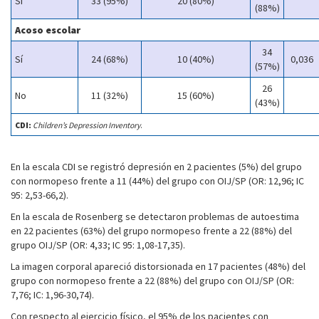
Sí
33 (95%)
20 (80%)
(88%)
Acoso escolar
34
Sí
24 (68%)
10 (40%)
0,036
(57%)
26
No
11 (32%)
15 (60%)
(43%)
CDI:
Children’s Depression Inventory
.
En la escala CDI se registró depresión en 2 pacientes (5%) del grupo
con normopeso frente a 11 (44%) del grupo con OIJ/SP (OR: 12,96; IC
95: 2,53-66,2).
En la escala de Rosenberg se detectaron problemas de autoestima
en 22 pacientes (63%) del grupo normopeso frente a 22 (88%) del
grupo OIJ/SP (OR: 4,33; IC 95: 1,08-17,35).
La imagen corporal apareció distorsionada en 17 pacientes (48%) del
grupo con normopeso frente a 22 (88%) del grupo con OIJ/SP (OR:
7,76; IC: 1,96-30,74).
Con respecto al ejercicio físico, el 95% de los pacientes con