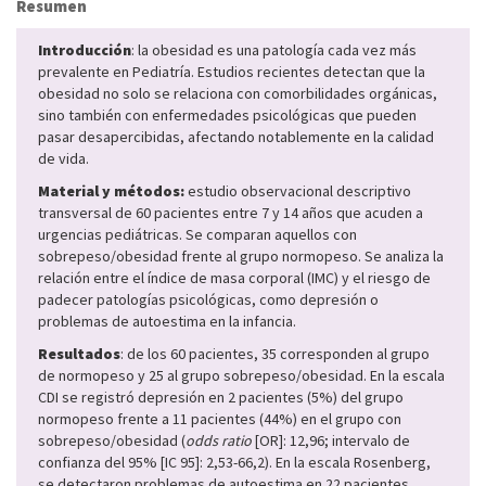
Resumen
Introducción
: la obesidad es una patología cada vez más
prevalente en Pediatría. Estudios recientes detectan que la
obesidad no solo se relaciona con comorbilidades orgánicas,
sino también con enfermedades psicológicas que pueden
pasar desapercibidas, afectando notablemente en la calidad
de vida.
Material y métodos:
estudio observacional descriptivo
transversal de 60 pacientes entre 7 y 14 años que acuden a
urgencias pediátricas. Se comparan aquellos con
sobrepeso/obesidad frente al grupo normopeso. Se analiza la
relación entre el índice de masa corporal (IMC) y el riesgo de
padecer patologías psicológicas, como depresión o
problemas de autoestima en la infancia.
Resultados
: de los 60 pacientes, 35 corresponden al grupo
de normopeso y 25 al grupo sobrepeso/obesidad. En la escala
CDI se registró depresión en 2 pacientes (5%) del grupo
normopeso frente a 11 pacientes (44%) en el grupo con
sobrepeso/obesidad (
odds ratio
[OR]: 12,96; intervalo de
confianza del 95% [IC 95]: 2,53-66,2). En la escala Rosenberg,
se detectaron problemas de autoestima en 22 pacientes