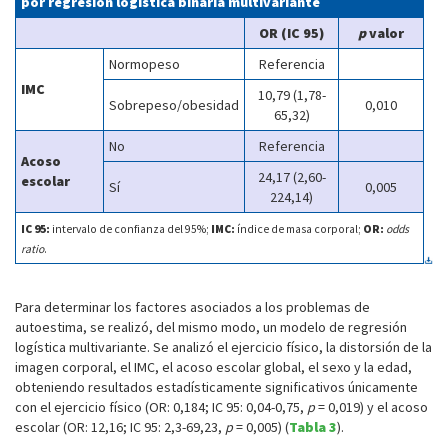
por regresión logística binaria multivariante
OR (IC 95)
p
valor
Normopeso
Referencia
IMC
10,79 (1,78-
Sobrepeso/obesidad
0,010
65,32)
No
Referencia
Acoso
24,17 (2,60-
escolar
Sí
0,005
224,14)
IC 95:
intervalo de confianza del 95%;
IMC:
índice de masa corporal;
OR:
odds
ratio
.
Para determinar los factores asociados a los problemas de
autoestima, se realizó, del mismo modo, un modelo de regresión
logística multivariante. Se analizó el ejercicio físico, la distorsión de la
imagen corporal, el IMC, el acoso escolar global, el sexo y la edad,
obteniendo resultados estadísticamente significativos únicamente
con el ejercicio físico (OR: 0,184; IC 95: 0,04-0,75,
p
= 0,019) y el acoso
escolar (OR: 12,16; IC 95: 2,3-69,23,
p
= 0,005) (
Tabla 3
).