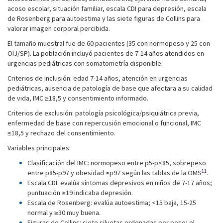
acoso escolar, situación familiar, escala CDI para depresión, escala
de Rosenberg para autoestima y las siete figuras de Collins para
valorar imagen corporal percibida.
El tamaño muestral fue de 60 pacientes (35 con normopeso y 25 con
OIJ/SP). La población incluyó pacientes de 7-14 años atendidos en
urgencias pediátricas con somatometría disponible.
Criterios de inclusión: edad 7-14 años, atención en urgencias
pediátricas, ausencia de patología de base que afectara a su calidad
de vida, IMC ≥18,5 y consentimiento informado.
Criterios de exclusión: patología psicológica/psiquiátrica previa,
enfermedad de base con repercusión emocional o funcional, IMC
≤18,5 y rechazo del consentimiento.
Variables principales:
Clasificación del IMC: normopeso entre p5-p<85, sobrepeso
11
entre p85-p97 y obesidad ≥p97 según las tablas de la OMS
.
Escala CDI: evalúa síntomas depresivos en niños de 7-17 años;
puntuación ≥19 indicaba depresión.
Escala de Rosenberg: evalúa autoestima; <15 baja, 15-25
normal y ≥30 muy buena.
Figuras de Collins: siete siluetas ordenadas por peso; el