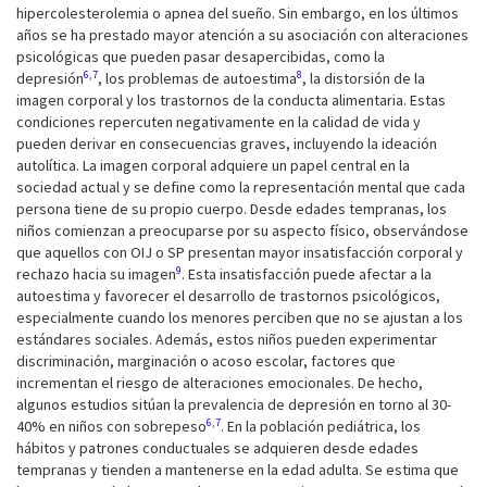
hipercolesterolemia o apnea del sueño. Sin embargo, en los últimos
años se ha prestado mayor atención a su asociación con alteraciones
psicológicas que pueden pasar desapercibidas, como la
6,7
8
depresión
, los problemas de autoestima
, la distorsión de la
imagen corporal y los trastornos de la conducta alimentaria. Estas
condiciones repercuten negativamente en la calidad de vida y
pueden derivar en consecuencias graves, incluyendo la ideación
autolítica. La imagen corporal adquiere un papel central en la
sociedad actual y se define como la representación mental que cada
persona tiene de su propio cuerpo. Desde edades tempranas, los
niños comienzan a preocuparse por su aspecto físico, observándose
que aquellos con OIJ o SP presentan mayor insatisfacción corporal y
9
rechazo hacia su imagen
. Esta insatisfacción puede afectar a la
autoestima y favorecer el desarrollo de trastornos psicológicos,
especialmente cuando los menores perciben que no se ajustan a los
estándares sociales. Además, estos niños pueden experimentar
discriminación, marginación o acoso escolar, factores que
incrementan el riesgo de alteraciones emocionales. De hecho,
algunos estudios sitúan la prevalencia de depresión en torno al 30-
6,7
40% en niños con sobrepeso
. En la población pediátrica, los
hábitos y patrones conductuales se adquieren desde edades
tempranas y tienden a mantenerse en la edad adulta. Se estima que