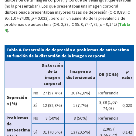
distorsión de la imagen corporal) y los que se veían igual que estaban
(no la presentaban). Los que presentaban una imagen corporal
distorsionada presentaban mayores tasas de depresión (OR: 8,89; IC
95: 1,07-74,08;
p
= 0,023), pero sin un aumento de la prevalencia de
problemas de autoestima (OR: 2,38; IC 95: 0,74-7,72,
p
= 0,142) (
Tabla
4
).
Tabla 4. Desarrollo de depresión o problemas de autoestima
en función de la distorsión de la imagen corporal
Distorsión
de la
Imagen no
p
OR (IC 95)
imagen
distorsionada
valor
corporal
No
27 (57,4%)
20 (42,6%)
Referencia
Depresión
8,89 (1,07-
n (%)
Sí
12 (92,3%)
1 (7,7%)
0,023
74,08)
Problemas
No
8 (50%)
8 (50%)
Referencia
de
2,385 (
autoestima
Sí
31 (70,5%)
13 (29,5%)
0,142
0,74-7,72)