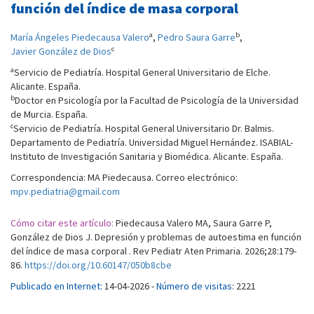
función del índice de masa corporal
a
b
María Ángeles Piedecausa Valero
,
Pedro Saura Garre
,
c
Javier González de Dios
a
Servicio de Pediatría. Hospital General Universitario de Elche.
Alicante. España.
b
Doctor en Psicología por la Facultad de Psicología de la Universidad
de Murcia. España.
c
Servicio de Pediatría. Hospital General Universitario Dr. Balmis.
Departamento de Pediatría. Universidad Miguel Hernández. ISABIAL-
Instituto de Investigación Sanitaria y Biomédica. Alicante. España.
Correspondencia: MA Piedecausa. Correo electrónico:
mpv.pediatria@gmail.com
Cómo citar este artículo:
Piedecausa Valero MA, Saura Garre P,
González de Dios J. Depresión y problemas de autoestima en función
del índice de masa corporal . Rev Pediatr Aten Primaria. 2026;28:179-
86.
https://doi.org/10.60147/050b8cbe
Publicado en Internet:
14-04-2026 -
Número de visitas:
2221