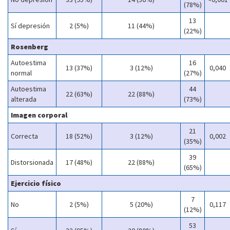
(78%)
13
Sí depresión
2 (5%)
11 (44%)
(22%)
Rosenberg
Autoestima
16
13 (37%)
3 (12%)
0,040
normal
(27%)
Autoestima
44
22 (63%)
22 (88%)
alterada
(73%)
Imagen corporal
21
Correcta
18 (52%)
3 (12%)
0,002
(35%)
39
Distorsionada
17 (48%)
22 (88%)
(65%)
Ejercicio físico
7
No
2 (5%)
5 (20%)
0,117
(12%)
53