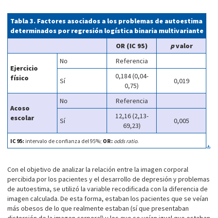
Tabla 3. Factores asociados a los problemas de autoestima
determinados por regresión logística binaria multivariante
OR (IC 95)
p
valor
No
Referencia
Ejercicio
0,184 (0,04-
físico
Sí
0,019
0,75)
No
Referencia
Acoso
12,16 (2,13-
escolar
Sí
0,005
69,23)
IC 95:
intervalo de confianza del 95%;
OR:
odds ratio
.
Con el objetivo de analizar la relación entre la imagen corporal
percibida por los pacientes y el desarrollo de depresión y problemas
de autoestima, se utilizó la variable recodificada con la diferencia de
imagen calculada. De esta forma, estaban los pacientes que se veían
más obesos de lo que realmente estaban (sí que presentaban