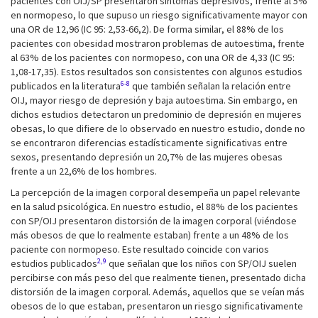
pacientes con OIJ/SP presentaron síntomas depresivos, frente al 5%
en normopeso, lo que supuso un riesgo significativamente mayor con
una OR de 12,96 (IC 95: 2,53-66,2). De forma similar, el 88% de los
pacientes con obesidad mostraron problemas de autoestima, frente
al 63% de los pacientes con normopeso, con una OR de 4,33 (IC 95:
1,08-17,35). Estos resultados son consistentes con algunos estudios
6-8
publicados en la literatura
que también señalan la relación entre
OIJ, mayor riesgo de depresión y baja autoestima. Sin embargo, en
dichos estudios detectaron un predominio de depresión en mujeres
obesas, lo que difiere de lo observado en nuestro estudio, donde no
se encontraron diferencias estadísticamente significativas entre
sexos, presentando depresión un 20,7% de las mujeres obesas
frente a un 22,6% de los hombres.
La percepción de la imagen corporal desempeña un papel relevante
en la salud psicológica. En nuestro estudio, el 88% de los pacientes
con SP/OIJ presentaron distorsión de la imagen corporal (viéndose
más obesos de que lo realmente estaban) frente a un 48% de los
paciente con normopeso. Este resultado coincide con varios
2,9
estudios publicados
que señalan que los niños con SP/OIJ suelen
percibirse con más peso del que realmente tienen, presentado dicha
distorsión de la imagen corporal. Además, aquellos que se veían más
obesos de lo que estaban, presentaron un riesgo significativamente