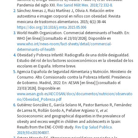
Pandemia del siglo XXI.
Rev Sanid Milit Mex. 2018;72:332-8
.
Sánchez Arenas J, Ruiz Martínez J, Olivia A. Relación entre
autoestima e imagen corporal en niños con obesidad. Revista
mexicana de trastornos alimentarios. 2015; 6(1):38-44.
https://doi.org/10.1016/j.rmta.2015.05.006
World Health Organization. Commercial determinants of health. En:
WHO [en línea] [consultado el 23/03/2026]. Disponible en
www.who.int/news-room/fact-sheets/detail/commercial-
determinants-of-health
Obesidad y Pobreza Infantil: Radiografía de una doble desigualdad.
Estudio del rol de los factores socioeconómicos en la obesidad de los
escolares en España. Informe breve.
Agencia Española de Seguridad Alimentaria y Nutrición. Ministerio de
Consumo. Alto Comisionado contra la Pobreza Infantil. Presidencia
de Gobierno. Madrid, 2022. En: AESAN [en línea] [consultado el
23/03/2026]. Disponible en
www.aesan.gob.es/AECOSAN/docs/documentos/nutricion/observato
rio/Obesidad_Pobreza.pdf
Gutiérrez González E, García Solano M, Pastor Barriuso R, Fernández
de Larrea N, Rollán Gordo A, Peñalver Argüeso V,
et al.
Socioeconomic and geographical disparities in the prevalence of
obesity and excess weight in children and adolescents in Spain:
Results from the ENE-COVID study.
Rev Esp Salud Publica.
2019;93:e201904007
.