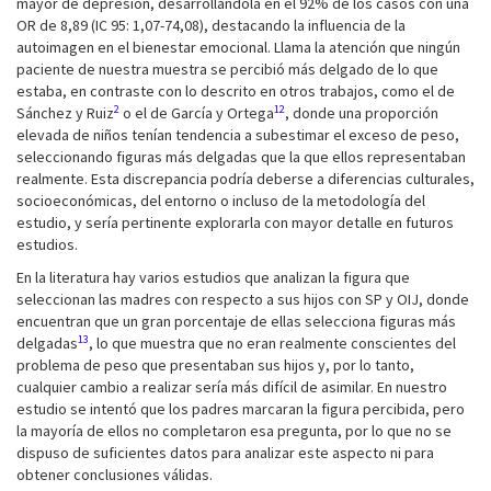
mayor de depresión, desarrollándola en el 92% de los casos con una
OR de 8,89 (IC 95: 1,07-74,08), destacando la influencia de la
autoimagen en el bienestar emocional. Llama la atención que ningún
paciente de nuestra muestra se percibió más delgado de lo que
estaba, en contraste con lo descrito en otros trabajos, como el de
2
12
Sánchez y Ruiz
o el de García y Ortega
, donde una proporción
elevada de niños tenían tendencia a subestimar el exceso de peso,
seleccionando figuras más delgadas que la que ellos representaban
realmente. Esta discrepancia podría deberse a diferencias culturales,
socioeconómicas, del entorno o incluso de la metodología del
estudio, y sería pertinente explorarla con mayor detalle en futuros
estudios.
En la literatura hay varios estudios que analizan la figura que
seleccionan las madres con respecto a sus hijos con SP y OIJ, donde
encuentran que un gran porcentaje de ellas selecciona figuras más
13
delgadas
, lo que muestra que no eran realmente conscientes del
problema de peso que presentaban sus hijos y, por lo tanto,
cualquier cambio a realizar sería más difícil de asimilar. En nuestro
estudio se intentó que los padres marcaran la figura percibida, pero
la mayoría de ellos no completaron esa pregunta, por lo que no se
dispuso de suficientes datos para analizar este aspecto ni para
obtener conclusiones válidas.