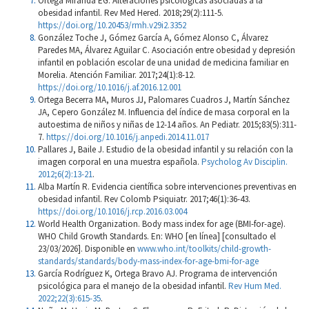
Ortega Miranda EG. Alteraciones psicológicas asociadas a la
obesidad infantil. Rev Med Hered. 2018;29(2):111-5.
https://doi.org/10.20453/rmh.v29i2.3352
González Toche J, Gómez García A, Gómez Alonso C, Álvarez
Paredes MA, Álvarez Aguilar C. Asociación entre obesidad y depresión
infantil en población escolar de una unidad de medicina familiar en
Morelia. Atención Familiar. 2017;24(1):8-12.
https://doi.org/10.1016/j.af.2016.12.001
Ortega Becerra MA, Muros JJ, Palomares Cuadros J, Martín Sánchez
JA, Cepero González M. Influencia del índice de masa corporal en la
autoestima de niños y niñas de 12-14 años. An Pediatr. 2015;83(5):311-
7.
https://doi.org/10.1016/j.anpedi.2014.11.017
Pallares J, Baile J. Estudio de la obesidad infantil y su relación con la
imagen corporal en una muestra española.
Psycholog Av Disciplin.
2012;6(2):13-21
.
Alba Martín R. Evidencia científica sobre intervenciones preventivas en
obesidad infantil. Rev Colomb Psiquiatr. 2017;46(1):36-43.
https://doi.org/10.1016/j.rcp.2016.03.004
World Health Organization. Body mass index for age (BMI-for-age).
WHO Child Growth Standards. En: WHO [en línea] [consultado el
23/03/2026]. Disponible en
www.who.int/toolkits/child-growth-
standards/standards/body-mass-index-for-age-bmi-for-age
García Rodríguez K, Ortega Bravo AJ. Programa de intervención
psicológica para el manejo de la obesidad infantil.
Rev Hum Med.
2022;22(3):615-35
.