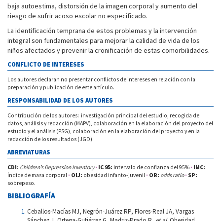
baja autoestima, distorsión de la imagen corporal y aumento del
riesgo de sufrir acoso escolar no especificado.
La identificación temprana de estos problemas y la intervención
integral son fundamentales para mejorar la calidad de vida de los
niños afectados y prevenir la cronificación de estas comorbilidades.
CONFLICTO DE INTERESES
Los autores declaran no presentar conflictos de intereses en relación con la
preparación y publicación de este artículo.
RESPONSABILIDAD DE LOS AUTORES
Contribución de los autores: investigación principal del estudio, recogida de
datos, análisis y redacción (MAPV), colaboración en la elaboración del proyecto del
estudio y el análisis (PSG), colaboración en la elaboración del proyecto y en la
redacción de los resultados (JGD).
ABREVIATURAS
CDI:
Children’s Depression Inventory
·
IC 95:
intervalo de confianza del 95%
·
IMC:
índice de masa corporal
·
OIJ:
obesidad infanto-juvenil
·
OR:
odds ratio
·
SP:
sobrepeso.
BIBLIOGRAFÍA
Ceballos-Macías MJ, Negrón-Juárez RP, Flores-Real JA, Vargas
Sánchez J, Ortega-Gutiérrez G, Madriz-Prado R,
et al
. Obesidad.