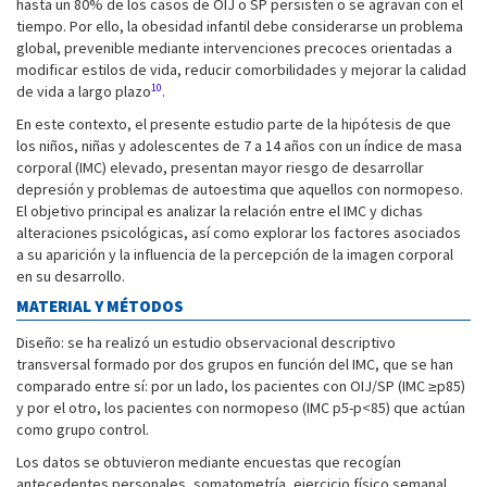
hasta un 80% de los casos de OIJ o SP persisten o se agravan con el
tiempo. Por ello, la obesidad infantil debe considerarse un problema
global, prevenible mediante intervenciones precoces orientadas a
modificar estilos de vida, reducir comorbilidades y mejorar la calidad
10
de vida a largo plazo
.
En este contexto, el presente estudio parte de la hipótesis de que
los niños, niñas y adolescentes de 7 a 14 años con un índice de masa
corporal (IMC) elevado, presentan mayor riesgo de desarrollar
depresión y problemas de autoestima que aquellos con normopeso.
El objetivo principal es analizar la relación entre el IMC y dichas
alteraciones psicológicas, así como explorar los factores asociados
a su aparición y la influencia de la percepción de la imagen corporal
en su desarrollo.
MATERIAL Y MÉTODOS
Diseño: se ha realizó un estudio observacional descriptivo
transversal formado por dos grupos en función del IMC, que se han
comparado entre sí: por un lado, los pacientes con OIJ/SP (IMC ≥p85)
y por el otro, los pacientes con normopeso (IMC p5-p<85) que actúan
como grupo control.
Los datos se obtuvieron mediante encuestas que recogían
antecedentes personales, somatometría, ejercicio físico semanal,