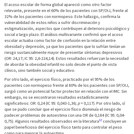
El acoso escolar de forma global apareció como otro factor
relevante, presente en el 60% de los pacientes con SP/OIJ, frente al
32% de los pacientes con normopeso. Este hallazgo, confirma la
vulnerabilidad de estos niños a sufrir discriminación y
estigmatización, aspectos que contribuyen al deterioro psicológico y
social a largo plazo. El análisis multivariante confirmó que el acoso
escolar actuaba como factor de confusión en la relación entre
obesidad y depresión, ya que los pacientes que lo sufrían tenían un
riesgo sustancialmente mayor de presentar síntomas depresivos
(OR: 24,17; IC 95: 2,6-224,14). Estos resultados refuerzan la necesidad
de abordar la obesidad infantil no solo desde el punto de vista
clínico, sino también social y educativo.
Por otro lado, el ejercicio físico, practicado por el 95% de los
pacientes con normopeso frente al 80% de los pacientes con SP/OIJ,
surgió como un potencial factor protector en relación con el IMC. Sin
embargo, no se encontraron resultados estadísticamente
significativos: OR: 0,24 (IC 95: 0,043-1,36;
p
= 0,117). Por otro lado, sí
que se pudo concluir que el ejercicio físico disminuía el riesgo de
padecer problemas de autoestima con una OR de 0,184 (IC 95: 0,04-
12
0,75). Algunos resultados observados en la literatura
concluyen un
papel beneficioso del ejercicio físico tanto para controlar el peso
como para mejorar la autoestima.