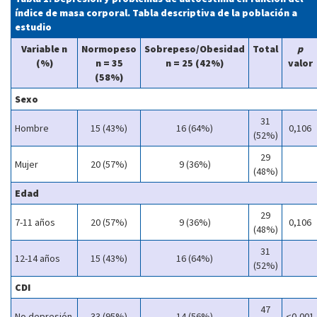
índice de masa corporal. Tabla descriptiva de la población a
estudio
Variable n
Normopeso
Sobrepeso/Obesidad
Total
p
(%)
n = 35
n = 25 (42%)
valor
(58%)
Sexo
31
Hombre
15 (43%)
16 (64%)
0,106
(52%)
29
Mujer
20 (57%)
9 (36%)
(48%)
Edad
29
7-11 años
20 (57%)
9 (36%)
0,106
(48%)
31
12-14 años
15 (43%)
16 (64%)
(52%)
CDI
47
No depresión
33 (95%)
14 (56%)
<0,001