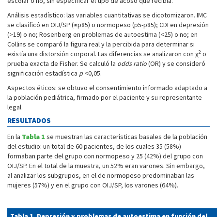
escolar o no, sin especificar el tipo de acoso que recibía.
Análisis estadístico: las variables cuantitativas se dicotomizaron. IMC
se clasificó en OIJ/SP (≥p85) o normopeso (p5-p85); CDI en depresión
(>19) o no; Rosenberg en problemas de autoestima (<25) o no; en
Collins se comparó la figura real y la percibida para determinar si
2
existía una distorsión corporal. Las diferencias se analizaron con χ
o
prueba exacta de Fisher. Se calculó la
odds ratio
(OR) y se consideró
significación estadística
p
<0,05.
Aspectos éticos: se obtuvo el consentimiento informado adaptado a
la población pediátrica, firmado por el paciente y su representante
legal.
RESULTADOS
En la
Tabla 1
se muestran las características basales de la población
del estudio: un total de 60 pacientes, de los cuales 35 (58%)
formaban parte del grupo con normopeso y 25 (42%) del grupo con
OIJ/SP. En el total de la muestra, un 52% eran varones. Sin embargo,
al analizar los subgrupos, en el de normopeso predominaban las
mujeres (57%) y en el grupo con OIJ/SP, los varones (64%).
Tabla 1. Depresión y problemas de autoestima en función del