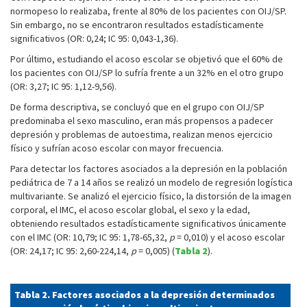
normopeso lo realizaba, frente al 80% de los pacientes con OIJ/SP.
Sin embargo, no se encontraron resultados estadísticamente
significativos (OR: 0,24; IC 95: 0,043-1,36).
Por último, estudiando el acoso escolar se objetivó que el 60% de
los pacientes con OIJ/SP lo sufría frente a un 32% en el otro grupo
(OR: 3,27; IC 95: 1,12-9,56).
De forma descriptiva, se concluyó que en el grupo con OIJ/SP
predominaba el sexo masculino, eran más propensos a padecer
depresión y problemas de autoestima, realizan menos ejercicio
físico y sufrían acoso escolar con mayor frecuencia.
Para detectar los factores asociados a la depresión en la población
pediátrica de 7 a 14 años se realizó un modelo de regresión logística
multivariante. Se analizó el ejercicio físico, la distorsión de la imagen
corporal, el IMC, el acoso escolar global, el sexo y la edad,
obteniendo resultados estadísticamente significativos únicamente
con el IMC (OR: 10,79; IC 95: 1,78-65,32,
p
= 0,010) y el acoso escolar
(OR: 24,17; IC 95: 2,60-224,14,
p
= 0,005) (
Tabla 2
).
Tabla 2. Factores asociados a la depresión determinados