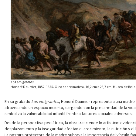
Los emigrantes
.
Honoré Daumier, 1852-1855. Óleo sobre madera. 16,2 cm × 28,7 cm. Museo de Bellas 
En su grabado
Los emigrantes
, Honoré Daumier representa a una madre c
atravesando un espacio incierto, cargando con la precariedad de la vida m
simboliza la vulnerabilidad infantil frente a factores sociales adversos.
Desde la perspectiva pediátrica, la obra trasciende lo artístico: evidenc
desplazamiento y la inseguridad afectan el crecimiento, la nutrición y el
La postura protectora de la madre subraya la importancia del vínculo fam