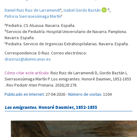
a
b
Daniel Ruiz Ruiz de Larramendi
,
Isabel Gordo Baztán
,
c
Patricia Sierrasesúmaga Martín
a
Pediatra. CS Alsasua. Navarra. España.
b
Servicio de Pediatría. Hospital Universitario de Navarra. Pamplona.
Navarra. España.
c
Pediatra. Servicio de Urgencias Extrahospitalarias. Navarra. España.
Correspondencia: D Ruiz. Correo electrónico:
druizruiz@alumni.unav.es
Cómo citar este artículo:
Ruiz Ruiz de Larramendi D, Gordo Baztán I,
Sierrasesúmaga Martín P. Los emigrantes. Honoré Daumier, 1852-1855
. Rev Pediatr Aten Primaria. 2026;28:278.
Publicado en Internet:
27-04-2026 -
Número de visitas:
1104
Los emigrantes
. Honoré Daumier, 1852-1855