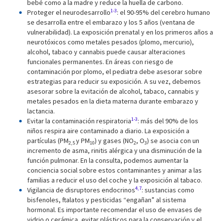
bebé como a la madre y reduce la huella de carbono.
1-3
Proteger el neurodesarrollo
: el 90-95% del cerebro humano
se desarrolla entre el embarazo y los 5 años (ventana de
vulnerabilidad). La exposición prenatal y en los primeros años a
neurotóxicos como metales pesados (plomo, mercurio),
alcohol, tabaco y cannabis puede causar alteraciones
funcionales permanentes. En áreas con riesgo de
contaminación por plomo, el pediatra debe asesorar sobre
estrategias para reducir su exposición. A su vez, debemos
asesorar sobre la evitación de alcohol, tabaco, cannabis y
metales pesados en la dieta materna durante embarazo y
lactancia.
1-3
Evitar la contaminación respiratoria
: más del 90% de los
niños respira aire contaminado a diario. La exposición a
partículas (PM
y PM
) y gases (NO
, O
) se asocia con un
2,5
10
2
3
incremento de asma, rinitis alérgica y una disminución de la
función pulmonar. En la consulta, podemos aumentar la
conciencia social sobre estos contaminantes y animar a las
familias a reducir el uso del coche y la exposición al tabaco.
4,7
Vigilancia de disruptores endocrinos
: sustancias como
bisfenoles, ftalatos y pesticidas “engañan” al sistema
hormonal. Es importante recomendar el uso de envases de
vidrio o cerámica, evitar plásticos para la conservación y el