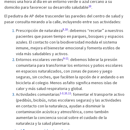
menos una hora al día en un entorno verde o azul cercano a su
10
domicilio para favorecer su desarrollo saludable
.
El pediatra de AP debe trascender las paredes del centro de salud y
pasar consulta mirando a la calle, incluyendo entre sus actividades:
9,10
Prescripción de naturaleza
: debemos “recetar” a nuestros
pacientes que pasen tiempo en parques, bosques y espacios
azules. El contacto con la biodiversidad modula el sistema
inmune, mejora el bienestar emocional y fomenta estilos de
vida más saludables y activos.
9-11
Entornos escolares verdes
: debemos liderar la presión
comunitaria para transformar los entornos y patios escolares
en espacios naturalizados, con zonas de paseo y juego
seguras, sin coches, que faciliten la opción de ir andando o en
bicicleta al colegio. Menos asfalto significa menos islas de
calor y más salud respiratoria y global.
1-3,10,11
Actividades comunitarias
: fomentar el transporte activo
(pedibús, bicibús, rutas escolares seguras) y las actividades
en contacto con la naturaleza, ayudan a disminuir la
contaminación acústica y atmosférica, como también
aumentan la conciencia social sobre el cuidado de la
naturaleza y la salud planetaria.