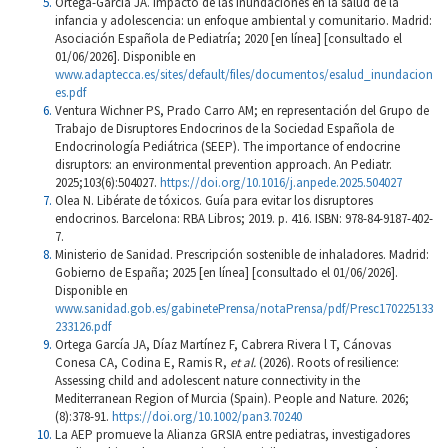
Ortega-García JA. Impacto de las inundaciones en la salud de la
infancia y adolescencia: un enfoque ambiental y comunitario. Madrid:
Asociación Española de Pediatría; 2020 [en línea] [consultado el
01/06/2026]. Disponible en
www.adaptecca.es/sites/default/files/documentos/esalud_inundacion
es.pdf
Ventura Wichner PS, Prado Carro AM; en representación del Grupo de
Trabajo de Disruptores Endocrinos de la Sociedad Española de
Endocrinología Pediátrica (SEEP). The importance of endocrine
disruptors: an environmental prevention approach. An Pediatr.
2025;103(6):504027.
https://doi.org/10.1016/j.anpede.2025.504027
Olea N. Libérate de tóxicos. Guía para evitar los disruptores
endocrinos. Barcelona: RBA Libros; 2019. p. 416. ISBN: 978-84-9187-402-
7.
Ministerio de Sanidad. Prescripción sostenible de inhaladores. Madrid:
Gobierno de España; 2025 [en línea] [consultado el 01/06/2026].
Disponible en
www.sanidad.gob.es/gabinetePrensa/notaPrensa/pdf/Presc170225133
233126.pdf
Ortega García JA, Díaz Martínez F, Cabrera Rivera l T, Cánovas
Conesa CA, Codina E, Ramis R,
et al.
(2026). Roots of resilience:
Assessing child and adolescent nature connectivity in the
Mediterranean Region of Murcia (Spain). People and Nature. 2026;
(8):378-91.
https://doi.org/10.1002/pan3.70240
La AEP promueve la Alianza GRSIA entre pediatras, investigadores