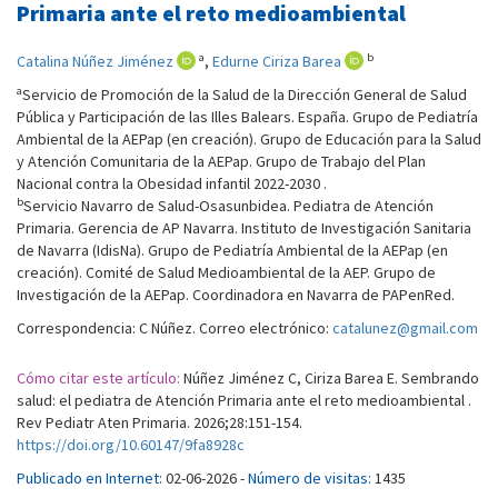
Primaria ante el reto medioambiental
a
b
Catalina Núñez Jiménez
,
Edurne Ciriza Barea
a
Servicio de Promoción de la Salud de la Dirección General de Salud
Pública y Participación de las Illes Balears. España. Grupo de Pediatría
Ambiental de la AEPap (en creación). Grupo de Educación para la Salud
y Atención Comunitaria de la AEPap. Grupo de Trabajo del Plan
Nacional contra la Obesidad infantil 2022-2030 .
b
Servicio Navarro de Salud-Osasunbidea. Pediatra de Atención
Primaria. Gerencia de AP Navarra. Instituto de Investigación Sanitaria
de Navarra (IdisNa). Grupo de Pediatría Ambiental de la AEPap (en
creación). Comité de Salud Medioambiental de la AEP. Grupo de
Investigación de la AEPap. Coordinadora en Navarra de PAPenRed.
Correspondencia: C Núñez. Correo electrónico:
catalunez@gmail.com
Cómo citar este artículo:
Núñez Jiménez C, Ciriza Barea E. Sembrando
salud: el pediatra de Atención Primaria ante el reto medioambiental .
Rev Pediatr Aten Primaria. 2026;28:151-154.
https://doi.org/10.60147/9fa8928c
Publicado en Internet:
02-06-2026 -
Número de visitas:
1435