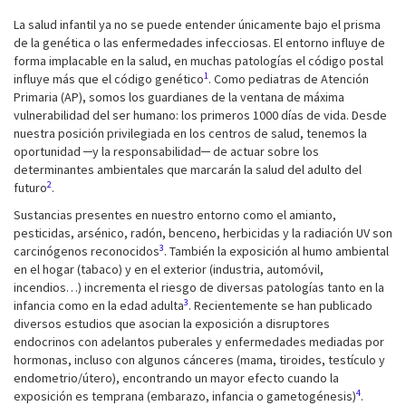
La salud infantil ya no se puede entender únicamente bajo el prisma
de la genética o las enfermedades infecciosas. El entorno influye de
forma implacable en la salud, en muchas patologías el código postal
1
influye más que el código genético
. Como pediatras de Atención
Primaria (AP), somos los guardianes de la ventana de máxima
vulnerabilidad del ser humano: los primeros 1000 días de vida. Desde
nuestra posición privilegiada en los centros de salud, tenemos la
oportunidad ─y la responsabilidad─ de actuar sobre los
determinantes ambientales que marcarán la salud del adulto del
2
futuro
.
Sustancias presentes en nuestro entorno como el amianto,
pesticidas, arsénico, radón, benceno, herbicidas y la radiación UV son
3
carcinógenos reconocidos
. También la exposición al humo ambiental
en el hogar (tabaco) y en el exterior (industria, automóvil,
incendios…) incrementa el riesgo de diversas patologías tanto en la
3
infancia como en la edad adulta
. Recientemente se han publicado
diversos estudios que asocian la exposición a disruptores
endocrinos con adelantos puberales y enfermedades mediadas por
hormonas, incluso con algunos cánceres (mama, tiroides, testículo y
endometrio/útero), encontrando un mayor efecto cuando la
4
exposición es temprana (embarazo, infancia o gametogénesis)
.