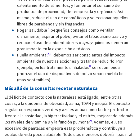
calentamiento de alimentos, y fomentar el consumo de
productos de proximidad, de temporada y orgánicos. Así
mismo, reducir el uso de cosméticos y seleccionar aquellos
libres de parabenos y sin fragancias.
7
Hogar saludable
: pequeños consejos como ventilar
diariamente, aspirar el polvo, evitar el tabaquismo pasivo y
reducir el uso de ambientadores o
spray
químicos tienen un
gran impacto en la exposición a tóxicos.
2,3
Huella ambiental
: debemos ser conscientes del impacto
ambiental de nuestras acciones y tratar de reducirlo. Por
8
ejemplo, en los tratamientos inhalados
se recomienda
priorizar el uso de dispositivos de polvo seco o niebla fina
(más sostenibles).
Más allá de la consulta: recetar naturaleza
El déficit de contacto con la naturaleza está ligado, entre otras
cosas, a la epidemia de obesidad, asma, TDAH y miopía. El contacto
regular con espacios verdes y azules actúa como factor protector
frente a la ansiedad, la hiperactividad y el estrés, mejorando además
9
los niveles de vitamina D y la función pulmonar
. Además, el uso
excesivo de pantallas empeora esta problemática y contribuye a
estilos de vida poco saludable. Todos los menores deberían pasar al