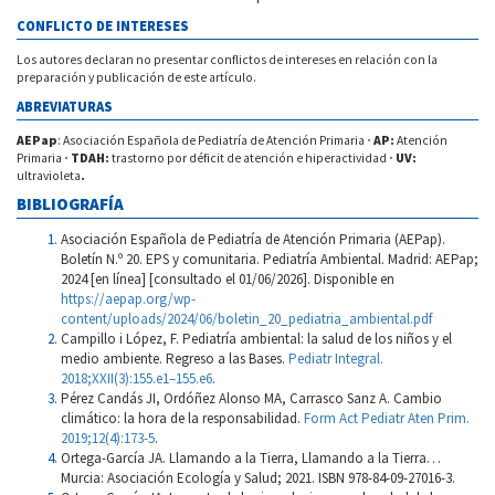
CONFLICTO DE INTERESES
Los autores declaran no presentar conflictos de intereses en relación con la
preparación y publicación de este artículo.
ABREVIATURAS
AEPap
: Asociación Española de Pediatría de Atención Primaria
·
AP:
Atención
Primaria
·
TDAH:
trastorno por déficit de atención e hiperactividad
·
UV:
ultravioleta
.
BIBLIOGRAFÍA
Asociación Española de Pediatría de Atención Primaria (AEPap).
Boletín N.º 20. EPS y comunitaria. Pediatría Ambiental. Madrid: AEPap;
2024 [en línea] [consultado el 01/06/2026]. Disponible en
https://aepap.org/wp-
content/uploads/2024/06/boletin_20_pediatria_ambiental.pdf
Campillo i López, F. Pediatría ambiental: la salud de los niños y el
medio ambiente. Regreso a las Bases.
Pediatr Integral.
2018;XXII(3):155.e1–155.e6
.
Pérez Candás JI, Ordóñez Alonso MA, Carrasco Sanz A. Cambio
climático: la hora de la responsabilidad.
Form Act Pediatr Aten Prim.
2019;12(4):173-5
.
Ortega-García JA. Llamando a la Tierra, Llamando a la Tierra…
Murcia: Asociación Ecología y Salud; 2021. ISBN 978-84-09-27016-3.