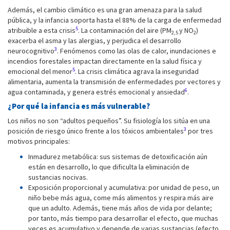
Además, el cambio climático es una gran amenaza para la salud
pública, y la infancia soporta hasta el 88% de la carga de enfermedad
5
atribuible a esta crisis
. La contaminación del aire (PM
y NO
)
2,5
2
exacerba el asma y las alergias, y perjudica el desarrollo
3
neurocognitivo
. Fenómenos como las olas de calor, inundaciones e
incendios forestales impactan directamente en la salud física y
5
emocional del menor
. La crisis climática agrava la inseguridad
alimentaria, aumenta la transmisión de enfermedades por vectores y
6
agua contaminada, y genera estrés emocional y ansiedad
.
¿Por qué la infancia es más vulnerable?
Los niños no son “adultos pequeños”. Su fisiología los sitúa en una
3
posición de riesgo único frente a los tóxicos ambientales
por tres
motivos principales:
Inmadurez metabólica: sus sistemas de detoxificación aún
están en desarrollo, lo que dificulta la eliminación de
sustancias nocivas.
Exposición proporcional y acumulativa: por unidad de peso, un
niño bebe más agua, come más alimentos y respira más aire
que un adulto. Además, tiene más años de vida por delante;
por tanto, más tiempo para desarrollar el efecto, que muchas
veces es acumulativo y depende de varias sustancias (efecto