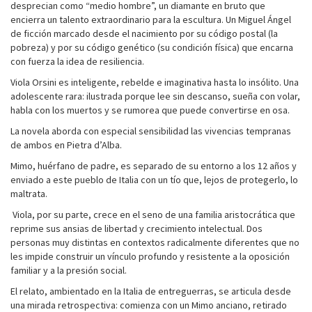
desprecian como “medio hombre”, un diamante en bruto que
encierra un talento extraordinario para la escultura. Un Miguel Ángel
de ficción marcado desde el nacimiento por su código postal (la
pobreza) y por su código genético (su condición física) que encarna
con fuerza la idea de resiliencia.
Viola Orsini es inteligente, rebelde e imaginativa hasta lo insólito. Una
adolescente rara: ilustrada porque lee sin descanso, sueña con volar,
habla con los muertos y se rumorea que puede convertirse en osa.
La novela aborda con especial sensibilidad las vivencias tempranas
de ambos en Pietra d’Alba.
Mimo, huérfano de padre, es separado de su entorno a los 12 años y
enviado a este pueblo de Italia con un tío que, lejos de protegerlo, lo
maltrata.
Viola, por su parte, crece en el seno de una familia aristocrática que
reprime sus ansias de libertad y crecimiento intelectual. Dos
personas muy distintas en contextos radicalmente diferentes que no
les impide construir un vínculo profundo y resistente a la oposición
familiar y a la presión social.
El relato, ambientado en la Italia de entreguerras, se articula desde
una mirada retrospectiva: comienza con un Mimo anciano, retirado