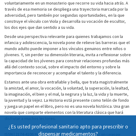
voluntariamente en un monasterio que recorre su vida hacia atrás. A
través de esa memoria se despliega una trayectoria marcada por la
adversidad, pero también por segundas oportunidades, en la que
construye el vínculo con Viola y desarrolla su vocación de escultor,
los dos ejes que dan sentido a su vida.
Desde una perspectiva relevante para quienes trabajamos con la
infancia y adolescencia, la novela pone de relieve las barreras que el
mundo adulto puede imponer a los vínculos genuinos entre niños o
jóvenes. Y, sin perder su dimensión literaria, invita a reflexionar sobre
la capacidad de los jóvenes para construir relaciones profundas más
allá del contexto social, sobre el impacto del entorno y sobre la
importancia de reconocer y acompañar el talento y la diferencia.
Estamos ante una obra entrañable y bella, que trata magistralmente
la amistad, el amor, la vocación, la voluntad, la superación, la lealtad,
la imaginación, el bien y el mal, la negrura y la luz, la vida y la muerte,
la juventud y la vejez. La Historia está presente como telón de fondo
y juega un papel en el libro, pero no es una novela histórica. Una gran
novela que comparte elementos con la literatura clásica que hará
disfrutar a muchos lectores.
¿Es usted profesional sanitario apto para prescribir o
dispensar medicamentos?
ISSN | 2174-4106
Publicación Open Acess, incluida en DOAJ, sin cargo por