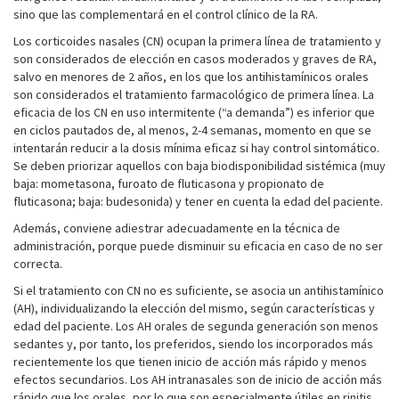
sino que las complementará en el control clínico de la RA.
Los corticoides nasales (CN) ocupan la primera línea de tratamiento y
son considerados de elección en casos moderados y graves de RA,
salvo en menores de 2 años, en los que los antihistamínicos orales
son considerados el tratamiento farmacológico de primera línea. La
eficacia de los CN en uso intermitente (“a demanda”) es inferior que
en ciclos pautados de, al menos, 2-4 semanas, momento en que se
intentarán reducir a la dosis mínima eficaz si hay control sintomático.
Se deben priorizar aquellos con baja biodisponibilidad sistémica (muy
baja: mometasona, furoato de fluticasona y propionato de
fluticasona; baja: budesonida) y tener en cuenta la edad del paciente.
Además, conviene adiestrar adecuadamente en la técnica de
administración, porque puede disminuir su eficacia en caso de no ser
correcta.
Si el tratamiento con CN no es suficiente, se asocia un antihistamínico
(AH), individualizando la elección del mismo, según características y
edad del paciente. Los AH orales de segunda generación son menos
sedantes y, por tanto, los preferidos, siendo los incorporados más
recientemente los que tienen inicio de acción más rápido y menos
efectos secundarios. Los AH intranasales son de inicio de acción más
rápido que los orales, por lo que son especialmente útiles en rinitis