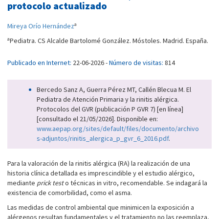
protocolo actualizado
a
Mireya Orío Hernández
a
Pediatra. CS Alcalde Bartolomé González. Móstoles. Madrid. España.
Publicado en Internet:
22-06-2026 -
Número de visitas:
814
Bercedo Sanz A, Guerra Pérez MT, Callén Blecua M. El
Pediatra de Atención Primaria y la rinitis alérgica.
Protocolos del GVR (publicación P GVR 7) [en línea]
[consultado el 21/05/2026]. Disponible en:
www.aepap.org/sites/default/files/documento/archivo
s-adjuntos/rinitis_alergica_p_gvr_6_2016.pdf
.
Para la valoración de la rinitis alérgica (RA) la realización de una
historia clínica detallada es imprescindible y el estudio alérgico,
mediante
prick test
o técnicas in vitro, recomendable. Se indagará la
existencia de comorbilidad, como el asma.
Las medidas de control ambiental que minimicen la exposición a
alérgenos resultan fundamentales y el tratamiento no las reemplaza,