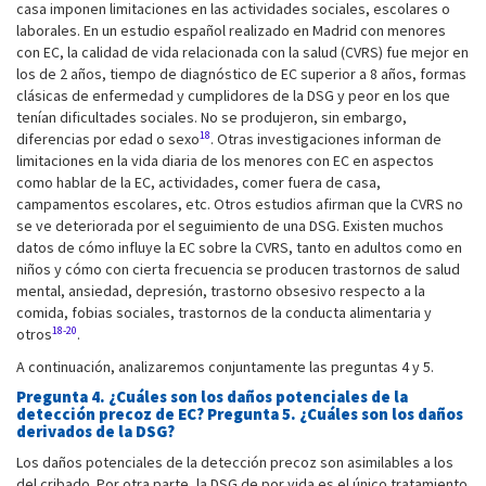
casa imponen limitaciones en las actividades sociales, escolares o
laborales. En un estudio español realizado en Madrid con menores
con EC, la calidad de vida relacionada con la salud (CVRS) fue mejor en
los de 2 años, tiempo de diagnóstico de EC superior a 8 años, formas
clásicas de enfermedad y cumplidores de la DSG y peor en los que
tenían dificultades sociales. No se produjeron, sin embargo,
18
diferencias por edad o sexo
. Otras investigaciones informan de
limitaciones en la vida diaria de los menores con EC en aspectos
como hablar de la EC, actividades, comer fuera de casa,
campamentos escolares, etc. Otros estudios afirman que la CVRS no
se ve deteriorada por el seguimiento de una DSG. Existen muchos
datos de cómo influye la EC sobre la CVRS, tanto en adultos como en
niños y cómo con cierta frecuencia se producen trastornos de salud
mental, ansiedad, depresión, trastorno obsesivo respecto a la
comida, fobias sociales, trastornos de la conducta alimentaria y
18-20
otros
.
A continuación, analizaremos conjuntamente las preguntas 4 y 5.
Pregunta 4. ¿Cuáles son los daños potenciales de la
detección precoz de EC? Pregunta 5. ¿Cuáles son los daños
derivados de la DSG?
Los daños potenciales de la detección precoz son asimilables a los
del cribado. Por otra parte, la DSG de por vida es el único tratamiento