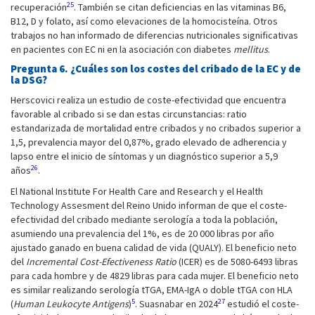
25
recuperación
. También se citan deficiencias en las vitaminas B6,
B12, D y folato, así como elevaciones de la homocisteína. Otros
trabajos no han informado de diferencias nutricionales significativas
en pacientes con EC ni en la asociación con diabetes
mellitus
.
Pregunta 6. ¿Cuáles son los costes del cribado de la EC y de
la DSG?
Herscovici realiza un estudio de coste-efectividad que encuentra
favorable al cribado si se dan estas circunstancias: ratio
estandarizada de mortalidad entre cribados y no cribados superior a
1,5, prevalencia mayor del 0,87%, grado elevado de adherencia y
lapso entre el inicio de síntomas y un diagnóstico superior a 5,9
26
años
.
El National Institute For Health Care and Research y el Health
Technology Assesment del Reino Unido informan de que el coste-
efectividad del cribado mediante serología a toda la población,
asumiendo una prevalencia del 1%, es de 20 000 libras por año
ajustado ganado en buena calidad de vida (QUALY). El beneficio neto
del
Incremental Cost-Efectiveness Ratio
(ICER) es de 5080-6493 libras
para cada hombre y de 4829 libras para cada mujer. El beneficio neto
es similar realizando serología tTGA, EMA-IgA o doble tTGA con HLA
5
27
(
Human Leukocyte Antigens
)
. Suasnabar en 2024
estudió el coste-