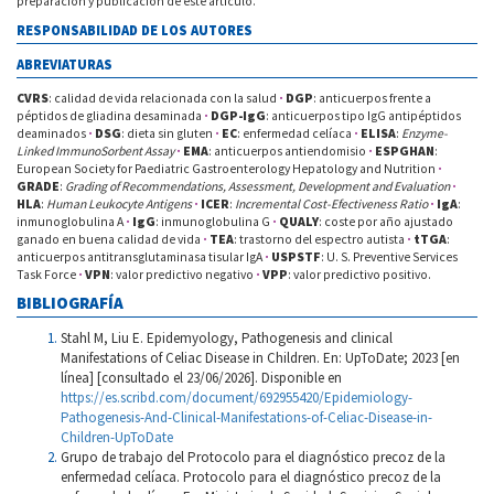
preparación y publicación de este artículo.
RESPONSABILIDAD DE LOS AUTORES
ABREVIATURAS
CVRS
: calidad de vida relacionada con la salud
·
DGP
: anticuerpos frente a
péptidos de gliadina desaminada
·
DGP-IgG
: anticuerpos tipo IgG antipéptidos
deaminados
·
DSG
: dieta sin gluten
·
EC
: enfermedad celíaca
·
ELISA
:
Enzyme-
Linked ImmunoSorbent Assay
·
EMA
: anticuerpos antiendomisio
·
ESPGHAN
:
European Society for Paediatric Gastroenterology Hepatology and Nutrition
·
GRADE
:
Grading of Recommendations, Assessment, Development and Evaluation
·
HLA
:
Human Leukocyte Antigens
·
ICER
:
Incremental Cost-Efectiveness Ratio
·
IgA
:
inmunoglobulina A
·
IgG
: inmunoglobulina G
·
QUALY
: coste por año ajustado
ganado en buena calidad de vida
·
TEA
: trastorno del espectro autista
·
tTGA
:
anticuerpos antitransglutaminasa tisular IgA
·
USPSTF
: U. S. Preventive Services
Task Force
·
VPN
: valor predictivo negativo
·
VPP
: valor predictivo positivo.
BIBLIOGRAFÍA
Stahl M, Liu E. Epidemyology, Pathogenesis and clinical
Manifestations of Celiac Disease in Children. En: UpToDate; 2023 [en
línea] [consultado el 23/06/2026]. Disponible en
https://es.scribd.com/document/692955420/Epidemiology-
Pathogenesis-And-Clinical-Manifestations-of-Celiac-Disease-in-
Children-UpToDate
Grupo de trabajo del Protocolo para el diagnóstico precoz de la
enfermedad celíaca. Protocolo para el diagnóstico precoz de la