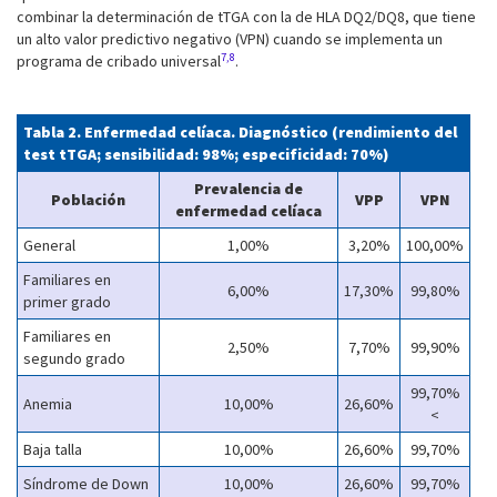
combinar la determinación de tTGA con la de HLA DQ2/DQ8, que tiene
un alto valor predictivo negativo (VPN) cuando se implementa un
7,8
programa de cribado universal
.
Tabla 2. Enfermedad celíaca. Diagnóstico (rendimiento del
test tTGA; sensibilidad: 98%; especificidad: 70%)
Prevalencia de
Población
VPP
VPN
enfermedad celíaca
General
1,00%
3,20%
100,00%
Familiares en
6,00%
17,30%
99,80%
primer grado
Familiares en
2,50%
7,70%
99,90%
segundo grado
99,70%
Anemia
10,00%
26,60%
<
Baja talla
10,00%
26,60%
99,70%
Síndrome de Down
10,00%
26,60%
99,70%