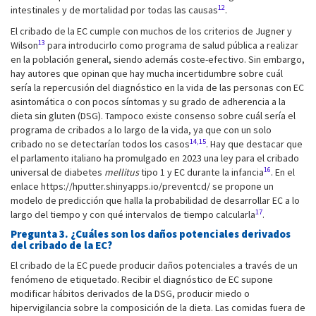
12
intestinales y de mortalidad por todas las causas
.
El cribado de la EC cumple con muchos de los criterios de Jugner y
13
Wilson
para introducirlo como programa de salud pública a realizar
en la población general, siendo además coste-efectivo. Sin embargo,
hay autores que opinan que hay mucha incertidumbre sobre cuál
sería la repercusión del diagnóstico en la vida de las personas con EC
asintomática o con pocos síntomas y su grado de adherencia a la
dieta sin gluten (DSG). Tampoco existe consenso sobre cuál sería el
programa de cribados a lo largo de la vida, ya que con un solo
14,15
cribado no se detectarían todos los casos
. Hay que destacar que
el parlamento italiano ha promulgado en 2023 una ley para el cribado
16
universal de diabetes
mellitus
tipo 1 y EC durante la infancia
. En el
enlace https://hputter.shinyapps.io/preventcd/ se propone un
modelo de predicción que halla la probabilidad de desarrollar EC a lo
17
largo del tiempo y con qué intervalos de tiempo calcularla
.
Pregunta 3. ¿Cuáles son los daños potenciales derivados
del cribado de la EC?
El cribado de la EC puede producir daños potenciales a través de un
fenómeno de etiquetado. Recibir el diagnóstico de EC supone
modificar hábitos derivados de la DSG, producir miedo o
hipervigilancia sobre la composición de la dieta. Las comidas fuera de