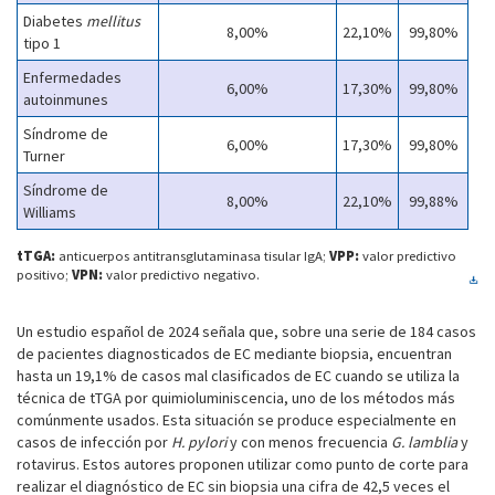
Diabetes
mellitus
8,00%
22,10%
99,80%
tipo 1
Enfermedades
6,00%
17,30%
99,80%
autoinmunes
Síndrome de
6,00%
17,30%
99,80%
Turner
Síndrome de
8,00%
22,10%
99,88%
Williams
tTGA:
anticuerpos antitransglutaminasa tisular IgA;
VPP:
valor predictivo
positivo;
VPN:
valor predictivo negativo.
Un estudio español de 2024 señala que, sobre una serie de 184 casos
de pacientes diagnosticados de EC mediante biopsia, encuentran
hasta un 19,1% de casos mal clasificados de EC cuando se utiliza la
técnica de tTGA por quimioluminiscencia, uno de los métodos más
comúnmente usados. Esta situación se produce especialmente en
casos de infección por
H. pylori
y con menos frecuencia
G. lamblia
y
rotavirus. Estos autores proponen utilizar como punto de corte para
realizar el diagnóstico de EC sin biopsia una cifra de 42,5 veces el