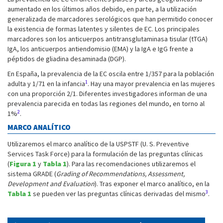
aumentado en los últimos años debido, en parte, a la utilización
generalizada de marcadores serológicos que han permitido conocer
la existencia de formas latentes y silentes de EC. Los principales
marcadores son los anticuerpos antitransglutaminasa tisular (tTGA)
IgA, los anticuerpos antiendomisio (EMA) y la IgA e IgG frente a
péptidos de gliadina desaminada (DGP).
En España, la prevalencia de la EC oscila entre 1/357 para la población
1
adulta y 1/71 en la infancia
. Hay una mayor prevalencia en las mujeres
con una proporción 2/1. Diferentes investigadores informan de una
prevalencia parecida en todas las regiones del mundo, en torno al
2
1%
.
MARCO ANALÍTICO
Utilizaremos el marco analítico de la USPSTF (U. S. Preventive
Services Task Force) para la formulación de las preguntas clínicas
(
Figura 1
y
Tabla 1
). Para las recomendaciones utilizaremos el
sistema GRADE (
Grading of Recommendations, Assessment,
Development and Evaluation
). Tras exponer el marco analítico, en la
3
Tabla 1
se pueden ver las preguntas clínicas derivadas del mismo
.