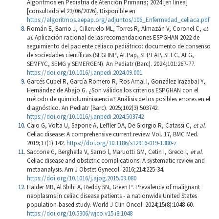
Algoritmos en Pediatría de Atención Primaria; 2024 [en línea]
[consultado el 23/06/2026]. Disponible en
https://algoritmos.aepap.org/adjuntos/106_Enfermedad_celiaca.pdf
Román E, Barrio J, Cilleruelo ML, Torres R, Almazán V, Coronel C,
et
al.
Aplicación racional de las recomendaciones ESPGHAN 2022 de
seguimiento del paciente celíaco pediátrico: documento de consenso
de sociedades científicas (SEGHNP, AEPap, SEPEAP, SEEC, AEG,
SEMFYC, SEMG y SEMERGEN). An Pediatr (Barc). 2024;101:267-77.
https://doi.org/10.1016/j.anpedi.2024.09.001
Garcés Cubel R, García Romero R, Ros Arnal I, González Irazabal Y,
Hernández de Abajo G. ¿Son válidos los criterios ESPGHAN con el
método de quimioluminiscencia? Análisis de los posibles errores en el
diagnóstico. An Pediatr (Barc). 2025;102(3):503742.
https://doi.org/10.1016/j.anpedi.2024.503742
Caio G, Volta U, Sapone A, Leffler DA, De Giorgio R, Catassi C,
et al.
Celiac disease: A comprehensive current review. Vol. 17, BMC Med.
2019;17(1):142.
https://doi.org/10.1186/s12916-019-1380-z
Saccone G, Berghella V, Sarno l, Maruotti GM, Cetin I, Greco l,
et al.
Celiac disease and obstetric complications: A systematic review and
metaanalysis. Am J Obstet Gynecol. 2016;214:225-34.
https://doi.org/10.1016/j.ajog.2015.09.080
Haider MB, Al Sbihi A, Reddy SN, Green P. Prevalence of malignant
neoplasms in celiac disease patients - a nationwide United States
population-based study. World J Clin Oncol. 2024;15(8):1048-60.
https://doi.org/10.5306/wjco.v15.i8.1048