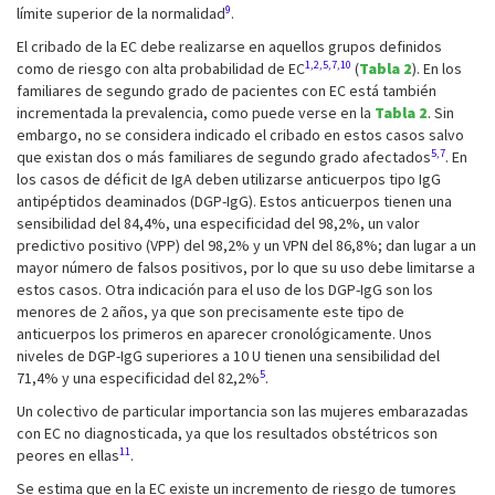
9
límite superior de la normalidad
.
El cribado de la EC debe realizarse en aquellos grupos definidos
1,2,5,7,10
como de riesgo con alta probabilidad de EC
(
Tabla 2
). En los
familiares de segundo grado de pacientes con EC está también
incrementada la prevalencia, como puede verse en la
Tabla 2
. Sin
embargo, no se considera indicado el cribado en estos casos salvo
5,7
que existan dos o más familiares de segundo grado afectados
. En
los casos de déficit de IgA deben utilizarse anticuerpos tipo IgG
antipéptidos deaminados (DGP-IgG). Estos anticuerpos tienen una
sensibilidad del 84,4%, una especificidad del 98,2%, un valor
predictivo positivo (VPP) del 98,2% y un VPN del 86,8%; dan lugar a un
mayor número de falsos positivos, por lo que su uso debe limitarse a
estos casos. Otra indicación para el uso de los DGP-IgG son los
menores de 2 años, ya que son precisamente este tipo de
anticuerpos los primeros en aparecer cronológicamente. Unos
niveles de DGP-IgG superiores a 10 U tienen una sensibilidad del
5
71,4% y una especificidad del 82,2%
.
Un colectivo de particular importancia son las mujeres embarazadas
con EC no diagnosticada, ya que los resultados obstétricos son
11
peores en ellas
.
Se estima que en la EC existe un incremento de riesgo de tumores