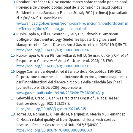
Ramírez Fernández R. Documento marco sobre cribado poblacional.
Ponencia de Cribado poblacional de la comisión de salud pública.
En: Ministerio de Sanidad y Política Social; 2010 [en línea] [consultado
el 23/06/2026]. Disponible en
www.sanidad.gob.es/areas/promocionPrevencion/cribado/documen
tosTecnicos/docs/Cribado_poblacional.pdf
Rubio-Tapia A, Hill ID, Semrad C, Kelly CP, Lebwohl B. American
College of Gastroenterology Guidelines Update: Diagnosis and
Management of Celiac Disease. Am J Gastroenterol. 2023;118(1):59-76.
https://doi.org/10.14309/ajg.0000000000002075
Rubio-Tapia A, Greer KB, Limketkai B, Hill ID, Semrad C, Kelly CP,
et al
.
Response to Catassi
et al
. Am J Gastroenterol. 2023;118:1703.
https://doi.org/10.14309/ajg.0000000000002369
Legge Camera dei deputati ed il Senato della Repubblica 130/2023
Disposizione concernenti la definizione di un programma diagnostico
per l’individuazioni del diabete di tipo 1 e della celiachia [en línea]
[consultado el 23/06/2026]. Disponible en
www.gazzettaufficiale.it/eli/id/2023/09/27/23G00140/sg
Lebwohl B, Greco L. Can We Predict the Onset of Celiac Disease?
Gastroenterology. 2022;163:368-9.
https://doi.org/10.1053/j.gastro.2022.05.045
Torres JB, Roman E, Cilleruelo M, Marquez M, Mearin ML, Fernandez
C. Health-related quality of life in Spanish children with coeliac
disease. J Pediatr Gastroenterol Nutr. 2016;62(4):603-8.
https://doi.org/10.1097/MPG.0000000000000963