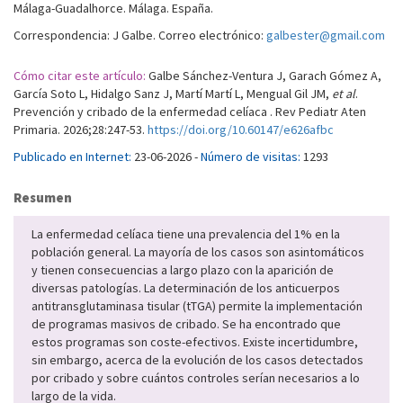
Málaga-Guadalhorce. Málaga. España.
Correspondencia: J Galbe. Correo electrónico:
galbester@gmail.com
Cómo citar este artículo:
Galbe Sánchez-Ventura J, Garach Gómez A,
García Soto L, Hidalgo Sanz J, Martí Martí L, Mengual Gil JM,
et al
.
Prevención y cribado de la enfermedad celíaca . Rev Pediatr Aten
Primaria. 2026;28:247-53.
https://doi.org/10.60147/e626afbc
Publicado en Internet:
23-06-2026 -
Número de visitas:
1293
Resumen
La enfermedad celíaca tiene una prevalencia del 1% en la
población general. La mayoría de los casos son asintomáticos
y tienen consecuencias a largo plazo con la aparición de
diversas patologías. La determinación de los anticuerpos
antitransglutaminasa tisular (tTGA) permite la implementación
de programas masivos de cribado. Se ha encontrado que
estos programas son coste-efectivos. Existe incertidumbre,
sin embargo, acerca de la evolución de los casos detectados
por cribado y sobre cuántos controles serían necesarios a lo
largo de la vida.