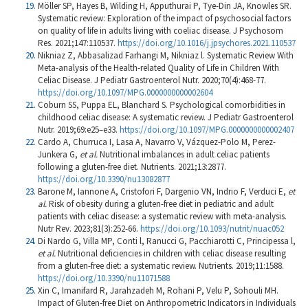
Möller SP, Hayes B, Wilding H, Apputhurai P, Tye-Din JA, Knowles SR.
Systematic review: Exploration of the impact of psychosocial factors
on quality of life in adults living with coeliac disease. J Psychosom
Res. 2021;147:110537.
https://doi.org/10.1016/j.jpsychores.2021.110537
Nikniaz Z, Abbasalizad Farhangi M, Nikniaz l. Systematic Review With
Meta-analysis of the Health-related Quality of Life in Children With
Celiac Disease. J Pediatr Gastroenterol Nutr. 2020;70(4):468-77.
https://doi.org/10.1097/MPG.0000000000002604
Coburn SS, Puppa EL, Blanchard S. Psychological comorbidities in
childhood celiac disease: A systematic review. J Pediatr Gastroenterol
Nutr. 2019;69:e25–e33.
https://doi.org/10.1097/MPG.0000000000002407
Cardo A, Churruca I, Lasa A, Navarro V, Vázquez-Polo M, Perez-
Junkera G,
et al.
Nutritional imbalances in adult celiac patients
following a gluten-free diet. Nutrients. 2021;13:2877.
https://doi.org/10.3390/nu13082877
Barone M, Iannone A, Cristofori F, Dargenio VN, Indrio F, Verduci E,
et
al.
Risk of obesity during a gluten-free diet in pediatric and adult
patients with celiac disease: a systematic review with meta-analysis.
Nutr Rev. 2023;81(3):252-66.
https://doi.org/10.1093/nutrit/nuac052
Di Nardo G, Villa MP, Conti l, Ranucci G, Pacchiarotti C, Principessa l,
et al.
Nutritional deficiencies in children with celiac disease resulting
from a gluten-free diet: a systematic review. Nutrients. 2019;11:1588.
https://doi.org/10.3390/nu11071588
Xin C, Imanifard R, Jarahzadeh M, Rohani P, Velu P, Sohouli MH.
Impact of Gluten-free Diet on Anthropometric Indicators in Individuals