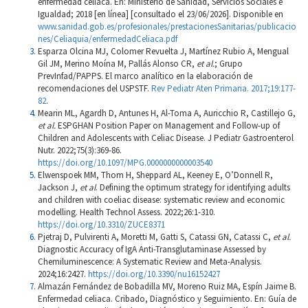
enfermedad celíaca. En: Ministerio de Sanidad, Servicios Sociales e
Igualdad; 2018 [en línea] [consultado el 23/06/2026]. Disponible en
www.sanidad.gob.es/profesionales/prestacionesSanitarias/publicacio
nes/Celiaquia/enfermedadCeliaca.pdf
Esparza Olcina MJ, Colomer Revuelta J, Martínez Rubio A, Mengual
Gil JM, Merino Moína M, Pallás Alonso CR,
et al.
; Grupo
PrevInfad/PAPPS. El marco analítico en la elaboración de
recomendaciones del USPSTF.
Rev Pediatr Aten Primaria. 2017;19:177-
82
.
Mearin ML, Agardh D, Antunes H, Al-Toma A, Auricchio R, Castillejo G,
et al.
ESPGHAN Position Paper on Management and Follow-up of
Children and Adolescents with Celiac Disease. J Pediatr Gastroenterol
Nutr. 2022;75(3):369-86.
https://doi.org/10.1097/MPG.0000000000003540
Elwenspoek MM, Thom H, Sheppard AL, Keeney E, O’Donnell R,
Jackson J,
et al
. Defining the optimum strategy for identifying adults
and children with coeliac disease: systematic review and economic
modelling. Health Technol Assess. 2022;26:1-310.
https://doi.org/10.3310/ZUCE8371
Pjetraj D, Pulvirenti A, Moretti M, Gatti S, Catassi GN, Catassi C,
et al.
Diagnostic Accuracy of IgA Anti-Transglutaminase Assessed by
Chemiluminescence: A Systematic Review and Meta-Analysis.
2024;16:2427.
https://doi.org/10.3390/nu16152427
Almazán Fernández de Bobadilla MV, Moreno Ruiz MA, Espín Jaime B.
Enfermedad celiaca. Cribado, Diagnóstico y Seguimiento. En: Guía de