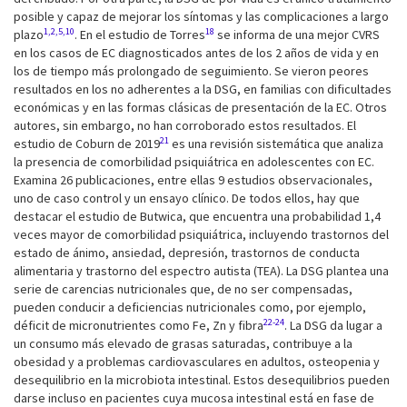
posible y capaz de mejorar los síntomas y las complicaciones a largo
1,2,5,10
18
plazo
. En el estudio de Torres
se informa de una mejor CVRS
en los casos de EC diagnosticados antes de los 2 años de vida y en
los de tiempo más prolongado de seguimiento. Se vieron peores
resultados en los no adherentes a la DSG, en familias con dificultades
económicas y en las formas clásicas de presentación de la EC. Otros
autores, sin embargo, no han corroborado estos resultados. El
21
estudio de Coburn de 2019
es una revisión sistemática que analiza
la presencia de comorbilidad psiquiátrica en adolescentes con EC.
Examina 26 publicaciones, entre ellas 9 estudios observacionales,
uno de caso control y un ensayo clínico. De todos ellos, hay que
destacar el estudio de Butwica, que encuentra una probabilidad 1,4
veces mayor de comorbilidad psiquiátrica, incluyendo trastornos del
estado de ánimo, ansiedad, depresión, trastornos de conducta
alimentaria y trastorno del espectro autista (TEA). La DSG plantea una
serie de carencias nutricionales que, de no ser compensadas,
pueden conducir a deficiencias nutricionales como, por ejemplo,
22-24
déficit de micronutrientes como Fe, Zn y fibra
. La DSG da lugar a
un consumo más elevado de grasas saturadas, contribuye a la
obesidad y a problemas cardiovasculares en adultos, osteopenia y
desequilibrio en la microbiota intestinal. Estos desequilibrios pueden
darse incluso en pacientes cuya mucosa intestinal está en fase de