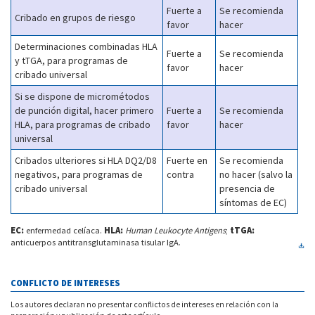
Fuerte a
Se recomienda
Cribado en grupos de riesgo
favor
hacer
Determinaciones combinadas HLA
Fuerte a
Se recomienda
y tTGA, para programas de
favor
hacer
cribado universal
Si se dispone de micrométodos
de punción digital, hacer primero
Fuerte a
Se recomienda
HLA, para programas de cribado
favor
hacer
universal
Cribados ulteriores si HLA DQ2/D8
Fuerte en
Se recomienda
negativos, para programas de
contra
no hacer (salvo la
cribado universal
presencia de
síntomas de EC)
EC:
enfermedad celíaca.
HLA:
Human Leukocyte Antigens
;
tTGA:
anticuerpos antitransglutaminasa tisular IgA.
CONFLICTO DE INTERESES
Los autores declaran no presentar conflictos de intereses en relación con la