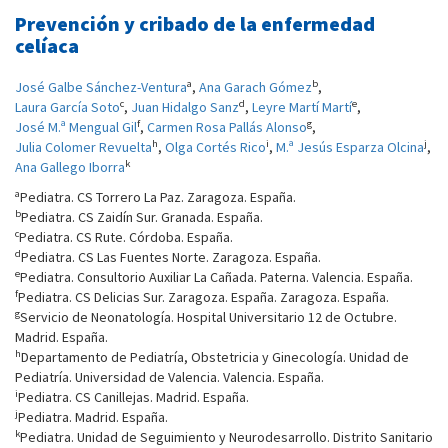
Prevención y cribado de la enfermedad
celíaca
a
b
José Galbe Sánchez-Ventura
,
Ana Garach Gómez
,
c
d
e
Laura García Soto
,
Juan Hidalgo Sanz
,
Leyre Martí Martí
,
f
g
José M.ª Mengual Gil
,
Carmen Rosa Pallás Alonso
,
h
i
j
Julia Colomer Revuelta
,
Olga Cortés Rico
,
M.ª Jesús Esparza Olcina
,
k
Ana Gallego Iborra
a
Pediatra. CS Torrero La Paz. Zaragoza. España.
b
Pediatra. CS Zaidín Sur. Granada. España.
c
Pediatra. CS Rute. Córdoba. España.
d
Pediatra. CS Las Fuentes Norte. Zaragoza. España.
e
Pediatra. Consultorio Auxiliar La Cañada. Paterna. Valencia. España.
f
Pediatra. CS Delicias Sur. Zaragoza. España. Zaragoza. España.
g
Servicio de Neonatología. Hospital Universitario 12 de Octubre.
Madrid. España.
h
Departamento de Pediatría, Obstetricia y Ginecología. Unidad de
Pediatría. Universidad de Valencia. Valencia. España.
i
Pediatra. CS Canillejas. Madrid. España.
j
Pediatra. Madrid. España.
k
Pediatra. Unidad de Seguimiento y Neurodesarrollo. Distrito Sanitario