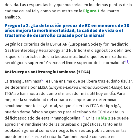
de vida. Las respuestas hay que buscarlas en los demás puntos de la
cadena causal tal y como se muestra en la
Figura 1
del marco
analítico.
Pregunta 2. ¿La detección precoz de EC en menores de 18
años mejora la morbimortalidad, la calidad de vida o el
trastorno de desarrollo causado por la misma?
Según los criterios de la ESPGHAN (European Society for Paediatric
Gastroenterology Hepatology and Nutrition) el diagnóstico definitivo
requiere la práctica de una biopsia intestinal o que los marcadores
4,5
serológicos superen 10 veces el límite superior de la normalidad
.
Anticuerpos antitransglutaminasa (tTGA)
5,6
La transglutaminasa
es una enzima que se libera tras el daño tisular.
Se determina por ELISA (
Enzyme-Linked ImmunoSorbent Assay
). Los
tTGA se han mostrado como el marcador más útil hoy en día. Para
mejorar la sensibilidad del cribado es importante determinar
simultáneamente la IgA total, ya que al ser los tTGA de tipo IgA,
pueden darse falsos negativos para el cribado de EC si existe un
1-4
déficit asociado de esta inmunoglobulina
. En la
Tabla 2
se puede
apreciar el rendimiento de las pruebas diagnósticas, tanto en la
población general como de riesgo. Es en estas poblaciones en las
que debe realizarse el cribado. También existe consenso en