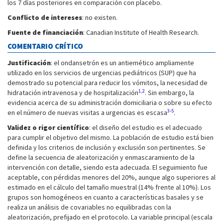
los 7 días posteriores en comparación con placebo.
Conflicto de intereses
: no existen.
Fuente de financiación
: Canadian Institute of Health Research.
COMENTARIO CRÍTICO
Justificación
: el ondansetrón es un antiemético ampliamente
utilizado en los servicios de urgencias pediátricos (SUP) que ha
demostrado su potencial para reducir los vómitos, la necesidad de
1,2
hidratación intravenosa y de hospitalización
. Sin embargo, la
evidencia acerca de su administración domiciliaria o sobre su efecto
3-5
en el número de nuevas visitas a urgencias es escasa
.
Validez o rigor científico
: el diseño del estudio es el adecuado
para cumplir el objetivo del mismo. La población de estudio está bien
definida y los criterios de inclusión y exclusión son pertinentes. Se
define la secuencia de aleatorización y enmascaramiento de la
intervención con detalle, siendo esta adecuada. El seguimiento fue
aceptable, con pérdidas menores del 20%, aunque algo superiores al
estimado en el cálculo del tamaño muestral (14% frente al 10%). Los
grupos son homogéneos en cuanto a características basales y se
realiza un análisis de covariables no equilibradas con la
aleatorización, prefijado en el protocolo. La variable principal (escala