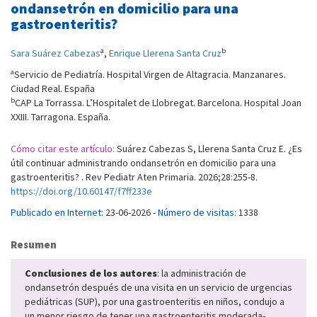
ondansetrón en domicilio para una
gastroenteritis?
a
b
Sara Suárez Cabezas
,
Enrique Llerena Santa Cruz
a
Servicio de Pediatría. Hospital Virgen de Altagracia. Manzanares.
Ciudad Real. España
b
CAP La Torrassa. L’Hospitalet de Llobregat. Barcelona. Hospital Joan
XXIII. Tarragona. España.
Cómo citar este artículo:
Suárez Cabezas S, Llerena Santa Cruz E. ¿Es
útil continuar administrando ondansetrón en domicilio para una
gastroenteritis? . Rev Pediatr Aten Primaria. 2026;28:255-8.
https://doi.org/10.60147/f7ff233e
Publicado en Internet:
23-06-2026 -
Número de visitas:
1338
Resumen
Conclusiones de los autores
: la administración de
ondansetrón después de una visita en un servicio de urgencias
pediátricas (SUP), por una gastroenteritis en niños, condujo a
un menor riesgo de tener una gastroenteritis moderada-