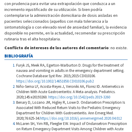
con prudencia para evitar una extrapolación que conduzca a un
incremento injustificado de su utilización. Si bien podría
contemplarse la administración domiciliaria de dosis aisladas en
pacientes seleccionados (aquellos con mala tolerancia a la
sintomatología o con elevado nivel de ansiedad familiar), la evidencia
disponible no permite, en la actualidad, recomendar su prescripción
rutinaria tras el alta hospitalaria.
Conflicto de intereses de los autores del comentario
: no existe.
BIBLIOGRAFÍA
Furyk JS, Meek RA, Egerton-Warburton D. Drugs for the treatment of
nausea and vomiting in adults in the emergency department setting.
Cochrane Database Syst Rev. 2015;2015:CD010106.
https://doi.org/10.1002/14651858.CD010106.pub2
Niño-Serna LF, Acosta-Reyes J, Veroniki AA, Florez ID. Antiemetics in
Children With Acute Gastroenteritis: A Meta-analysis. Pediatrics.
2020;145:e20193260.
https://doi.org/10.1542/peds.2019-3260
Benary D, Lozano JM, Higley R, Lowe D. Ondansetron Prescription Is
Associated With Reduced Return Visits to the Pediatric Emergency
Department for Children With Gastroenteritis. Ann Emerg Med.
2020;76:625-34.
https://doi.org/10.1016/j.annemergmed.2020.04.012
McLaren SH, Yim RB, Fleegler EW. Impact of Ondansetron Prescription
on Return Emergency Department Visits Among Children with Acute