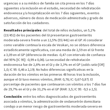
urgencias o a su médico de familia sin cita previa en los 7 días
siguientes a la inclusión en el estudio, necesidad de rehidratación
endovenosa y/u hospitalización en los 7 días siguientes, eventos
adversos, número de dosis de medicación administrada y grado de
satisfacción de los cuidadores.
Resultados principales
: del total de niños incluidos, un 5,1%
(23/452) de los pacientes del GI presentaron gastroenteritis
moderada-severa frente a un 12,5% (55/441) en el GP. Al considerar
como variable continua la escala de Vesikari, no se obtuvo diferencia
estadísticamente significativa, con una media de 2,59 en el GI frente
a 3,09 en el GP (diferencia de medias -0,47 con intervalo de confianza
del 95% [IC 95]: -0,99 a 0,06). La necesidad de rehidratación
endovenosa fue de 2,6% en el GI y de 3,3% en el GP (
odds ratio
[OR]
1,0; IC 95: 0,46 a 2,19). No hubo diferencias significativas en la
duración de los vómitos en las primeras 48 horas tras la inclusión,
aunque el GI tuvo menos vómitos, (RAR: 0,76; IC: 0,67-0,87). El
porcentaje de pacientes que continuaron con vómitos a los 7 días fue
de 29,7% en el GI y de 33,2% en el GP (RAR: 3,5; IC 95: -9,5 a 2,5).
Conclusión
: entre los niños diagnosticados de gastroenteritis
asociada a vómitos, la administración de ondansetrón domiciliaria
condujo a un menor riesgo de gastroenteritis moderada-severa en