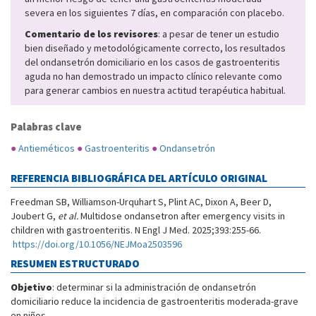
severa en los siguientes 7 días, en comparación con placebo.
Comentario de los revisores
: a pesar de tener un estudio
bien diseñado y metodológicamente correcto, los resultados
del ondansetrón domiciliario en los casos de gastroenteritis
aguda no han demostrado un impacto clínico relevante como
para generar cambios en nuestra actitud terapéutica habitual.
Palabras clave
●
Antieméticos
●
Gastroenteritis
●
Ondansetrón
REFERENCIA BIBLIOGRÁFICA DEL ARTÍCULO ORIGINAL
Freedman SB, Williamson-Urquhart S, Plint AC, Dixon A, Beer D,
Joubert G,
et al.
Multidose ondansetron after emergency visits in
children with gastroenteritis. N Engl J Med. 2025;393:255-66.
https://doi.org/10.1056/NEJMoa2503596
RESUMEN ESTRUCTURADO
Objetivo
: determinar si la administración de ondansetrón
domiciliario reduce la incidencia de gastroenteritis moderada-grave
en niños.