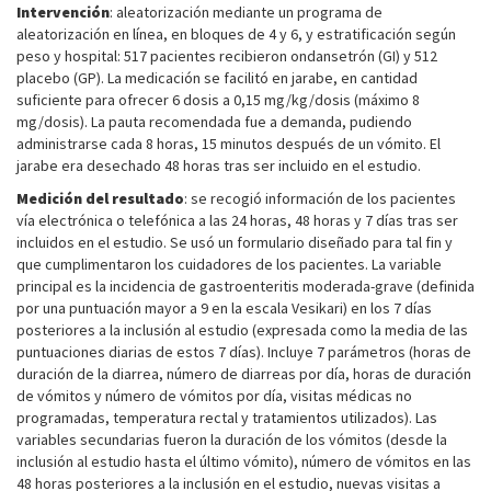
Intervención
: aleatorización mediante un programa de
aleatorización en línea, en bloques de 4 y 6, y estratificación según
peso y hospital: 517 pacientes recibieron ondansetrón (GI) y 512
placebo (GP). La medicación se facilitó en jarabe, en cantidad
suficiente para ofrecer 6 dosis a 0,15 mg/kg/dosis (máximo 8
mg/dosis). La pauta recomendada fue a demanda, pudiendo
administrarse cada 8 horas, 15 minutos después de un vómito. El
jarabe era desechado 48 horas tras ser incluido en el estudio.
Medición del resultado
: se recogió información de los pacientes
vía electrónica o telefónica a las 24 horas, 48 horas y 7 días tras ser
incluidos en el estudio. Se usó un formulario diseñado para tal fin y
que cumplimentaron los cuidadores de los pacientes. La variable
principal es la incidencia de gastroenteritis moderada-grave (definida
por una puntuación mayor a 9 en la escala Vesikari) en los 7 días
posteriores a la inclusión al estudio (expresada como la media de las
puntuaciones diarias de estos 7 días). Incluye 7 parámetros (horas de
duración de la diarrea, número de diarreas por día, horas de duración
de vómitos y número de vómitos por día, visitas médicas no
programadas, temperatura rectal y tratamientos utilizados). Las
variables secundarias fueron la duración de los vómitos (desde la
inclusión al estudio hasta el último vómito), número de vómitos en las
48 horas posteriores a la inclusión en el estudio, nuevas visitas a