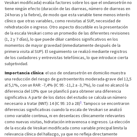
Vesikari modificada) evalúa factores sobre los que el ondansetrón no
tiene ningún efecto (duración de las diarreas, número de diarreas en
24 horas y la fiebre), de modo que esta variable tiene menos interés
clínico que otras variables, como revisitas al SUP, necesidad de
rehidratación o ingreso. Otro aspecto discutible es la presentación
de la escala Vesikari como un promedio de las diferentes revisiones
(1, 2 y 7 días), lo que puede diluir cambios significativos en los
momentos de mayor gravedad (inmediatamente después de la
primera visita al SUP). El seguimiento se realizó mediante registros
de los cuidadores y entrevistas telefónicas, lo que introduce cierta
subjetividad.
Importancia clínica
: el uso de ondansetrón en domicilio muestra
una reducción del riesgo de gastroenteritis moderada-grave del 12,5
al 5,1%, con un RAR: -7,4% (IC 95: -11,2 a -3,7%), lo cual no alcanzó la
diferencia del 10% que se planificó para obtener una diferencia
significativa. A partir de los datos del estudio se calcula un número
1
necesario a tratar (NNT): 14 (IC 95: 10 a 28)
. Tampoco se encontraron
diferencias significativas cuando la escala de Vesikari se analizó
como variable continua, ni en desenlaces clínicamente relevantes
como nuevas visitas, hidratación intravenosa o ingresos. La elección
de la escala de Vesikari modificada como variable principal limita la
relevancia clínica del hallazgo, ya que no refleja directamente