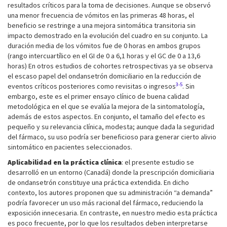
resultados críticos para la toma de decisiones. Aunque se observó
una menor frecuencia de vómitos en las primeras 48 horas, el
beneficio se restringe a una mejora sintomática transitoria sin
impacto demostrado en la evolución del cuadro en su conjunto. La
duración media de los vómitos fue de 0 horas en ambos grupos
(rango intercuartílico en el GI de 0 a 6,1 horas y el GC de 0 a 13,6
horas) En otros estudios de cohortes retrospectivas ya se observa
el escaso papel del ondansetrón domiciliario en la reducción de
3-5
eventos críticos posteriores como revisitas o ingresos
. Sin
embargo, este es el primer ensayo clínico de buena calidad
metodológica en el que se evalúa la mejora de la sintomatología,
además de estos aspectos. En conjunto, el tamaño del efecto es
pequeño y su relevancia clínica, modesta; aunque dada la seguridad
del fármaco, su uso podría ser beneficioso para generar cierto alivio
sintomático en pacientes seleccionados.
Aplicabilidad en la práctica clínica
: el presente estudio se
desarrolló en un entorno (Canadá) donde la prescripción domiciliaria
de ondansetrón constituye una práctica extendida. En dicho
contexto, los autores proponen que su administración “a demanda”
podría favorecer un uso más racional del fármaco, reduciendo la
exposición innecesaria. En contraste, en nuestro medio esta práctica
es poco frecuente, por lo que los resultados deben interpretarse