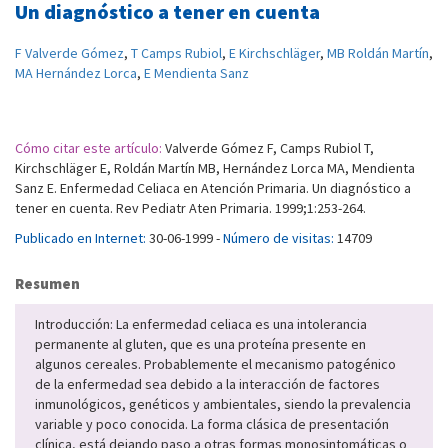
Un diagnóstico a tener en cuenta
F Valverde Gómez
,
T Camps Rubiol
,
E Kirchschläger
,
MB Roldán Martín
,
MA Hernández Lorca
,
E Mendienta Sanz
Cómo citar este artículo:
Valverde Gómez F, Camps Rubiol T,
Kirchschläger E, Roldán Martín MB, Hernández Lorca MA, Mendienta
Sanz E. Enfermedad Celiaca en Atención Primaria. Un diagnóstico a
tener en cuenta. Rev Pediatr Aten Primaria. 1999;1:253-264.
Publicado en Internet:
30-06-1999 -
Número de visitas:
14709
Resumen
Introducción: La enfermedad celiaca es una intolerancia
permanente al gluten, que es una proteína presente en
algunos cereales. Probablemente el mecanismo patogénico
de la enfermedad sea debido a la interacción de factores
inmunológicos, genéticos y ambientales, siendo la prevalencia
variable y poco conocida. La forma clásica de presentación
clínica, está dejando paso a otras formas monosintomáticas o