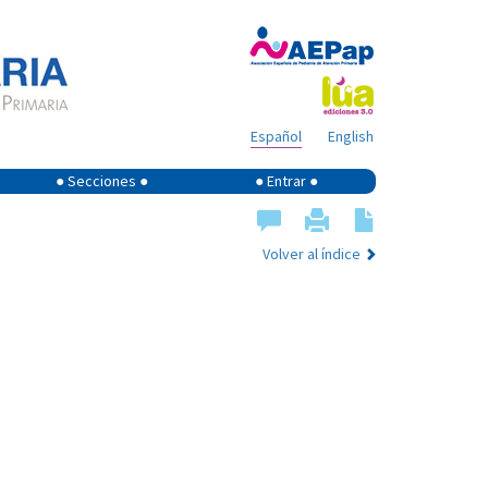
Español
English
● Secciones ●
● Entrar ●
Volver al índice