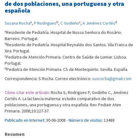
de dos poblaciones, una portuguesa y otra
española
a
b
c
d
Susana Rocha
,
P Rodrigues
,
C Godinho
,
A Jiménez Cortés
a
Residente de Pediatría. Hospital de Nossa Senhora do Rosário.
Barreiro. Portugal.
b
Residente de Pediatría. Hospital Reynaldo dos Santos. Vila Franca de
Xira. Portugal.
c
Pediatra de Atención Primaria. Centro de Saúde de Lumiar. Lisboa.
Portugal.
d
Pediatra de Atención Primaria. CS de Montequinto. Sevilla. España.
Correspondencia: S Rocha. Correo electrónico:
susrocha@gmail.com
Cómo citar este artículo:
Rocha S, Rodrigues P, Godinho C, Jiménez
Cortés A. La lactancia materna: estudio comparativo de dos
poblaciones, una portuguesa y otra española. Rev Pediatr Aten
Primaria. 2008;10:227-37.
Publicado en Internet:
30-06-2008 -
Número de visitas:
13488
Resumen