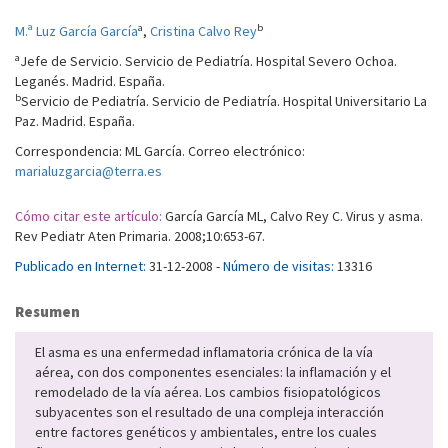
a
b
M.ª Luz García García
,
Cristina Calvo Rey
a
Jefe de Servicio. Servicio de Pediatría. Hospital Severo Ochoa.
Leganés. Madrid. España.
b
Servicio de Pediatría. Servicio de Pediatría. Hospital Universitario La
Paz. Madrid. España.
Correspondencia: ML García. Correo electrónico:
marialuzgarcia@terra.es
Cómo citar este artículo:
García García ML, Calvo Rey C. Virus y asma.
Rev Pediatr Aten Primaria. 2008;10:653-67.
Publicado en Internet:
31-12-2008 -
Número de visitas:
13316
Resumen
El asma es una enfermedad inflamatoria crónica de la vía
aérea, con dos componentes esenciales: la inflamación y el
remodelado de la vía aérea. Los cambios fisiopatológicos
subyacentes son el resultado de una compleja interacción
entre factores genéticos y ambientales, entre los cuales