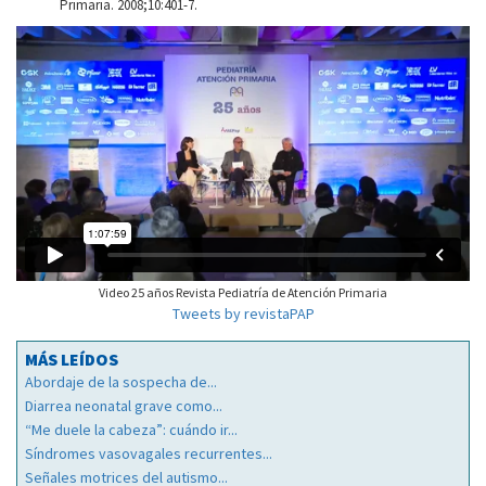
Primaria. 2008;10:401-7.
Video 25 años Revista Pediatría de Atención Primaria
Tweets by revistaPAP
MÁS LEÍDOS
Abordaje de la sospecha de...
Diarrea neonatal grave como...
“Me duele la cabeza”: cuándo ir...
Síndromes vasovagales recurrentes...
Señales motrices del autismo...