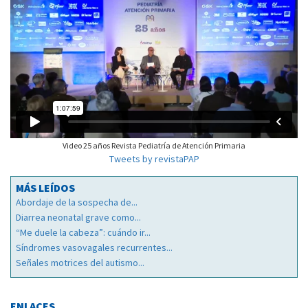
Video 25 años Revista Pediatría de Atención Primaria
Tweets by revistaPAP
MÁS LEÍDOS
Abordaje de la sospecha de...
Diarrea neonatal grave como...
“Me duele la cabeza”: cuándo ir...
Síndromes vasovagales recurrentes...
Señales motrices del autismo...
ENLACES