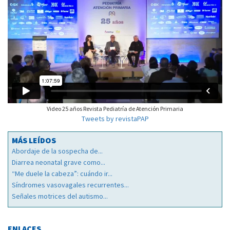
Video 25 años Revista Pediatría de Atención Primaria
Tweets by revistaPAP
MÁS LEÍDOS
Abordaje de la sospecha de...
Diarrea neonatal grave como...
“Me duele la cabeza”: cuándo ir...
Síndromes vasovagales recurrentes...
Señales motrices del autismo...
ENLACES