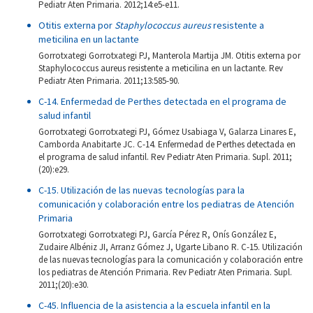
Pediatr Aten Primaria. 2012;14:e5-e11.
Otitis externa por
Staphylococcus aureus
resistente a
meticilina en un lactante
Gorrotxategi Gorrotxategi PJ, Manterola Martija JM. Otitis externa por
Staphylococcus aureus resistente a meticilina en un lactante. Rev
Pediatr Aten Primaria. 2011;13:585-90.
C-14. Enfermedad de Perthes detectada en el programa de
salud infantil
Gorrotxategi Gorrotxategi PJ, Gómez Usabiaga V, Galarza Linares E,
Camborda Anabitarte JC. C-14. Enfermedad de Perthes detectada en
el programa de salud infantil. Rev Pediatr Aten Primaria. Supl. 2011;
(20):e29.
C-15. Utilización de las nuevas tecnologías para la
comunicación y colaboración entre los pediatras de Atención
Primaria
Gorrotxategi Gorrotxategi PJ, García Pérez R, Onís González E,
Zudaire Albéniz JI, Arranz Gómez J, Ugarte Libano R. C-15. Utilización
de las nuevas tecnologías para la comunicación y colaboración entre
los pediatras de Atención Primaria. Rev Pediatr Aten Primaria. Supl.
2011;(20):e30.
C-45. Influencia de la asistencia a la escuela infantil en la