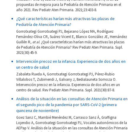
propuestas de mejora para la Pediatría de Atención Primaria en el
año 2021. Rev Pediatr Aten Primaria. 2021;23:433-8.
¿Qué características harían más atractivas las plazas de
Pediatría de Atención Primaria?
Gorrotxategi Gorrotxategi PJ, Bejarano López MA, Rodríguez
Fernández-Oliva CR, Suárez Vicent E, Blanco González JE, Hernández
Guillén R,
et al
. ¿Qué características harían más atractivas las plazas
de Pediatría de Atención Primaria? Rev Pediatr Aten Primaria. Supl.
2021(30):45-9.
Intervención precoz en la infancia. Experiencia de dos años en
un centro de salud
Zabaleta Rueda A, Gorrotxategi Gorrotxategi PJ, Pérez-Rubio
Villalobos T, Zubimendi J, Galvany J, Bedialauneta Somoza O.
Intervención precoz en la infancia. Experiencia de dos años en un
centro de salud. Rev Pediatr Aten Primaria. Supl. 2021(30):87-8.
Análisis de la situación en las consultas de Atención Primaria en
el segundo pico de la pandemia por SARS-CoV-2 (primera
quincena de noviembre)
Goez Sanz C, Mambié Menéndez M, Carrasco Sanz Á, Graffigna
Lojendio A, Gorrotxategi Gorrotxategi PJ, Vocales autonómicos de la
AEPap V. Análisis de la situación en las consultas de Atención Primaria