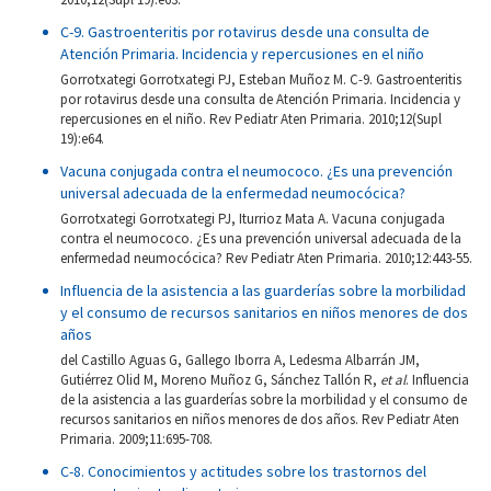
C-9. Gastroenteritis por rotavirus desde una consulta de
Atención Primaria. Incidencia y repercusiones en el niño
Gorrotxategi Gorrotxategi PJ, Esteban Muñoz M. C-9. Gastroenteritis
por rotavirus desde una consulta de Atención Primaria. Incidencia y
repercusiones en el niño. Rev Pediatr Aten Primaria. 2010;12(Supl
19):e64.
Vacuna conjugada contra el neumococo. ¿Es una prevención
universal adecuada de la enfermedad neumocócica?
Gorrotxategi Gorrotxategi PJ, Iturrioz Mata A. Vacuna conjugada
contra el neumococo. ¿Es una prevención universal adecuada de la
enfermedad neumocócica? Rev Pediatr Aten Primaria. 2010;12:443-55.
Influencia de la asistencia a las guarderías sobre la morbilidad
y el consumo de recursos sanitarios en niños menores de dos
años
del Castillo Aguas G, Gallego Iborra A, Ledesma Albarrán JM,
Gutiérrez Olid M, Moreno Muñoz G, Sánchez Tallón R,
et al
. Influencia
de la asistencia a las guarderías sobre la morbilidad y el consumo de
recursos sanitarios en niños menores de dos años. Rev Pediatr Aten
Primaria. 2009;11:695-708.
C-8. Conocimientos y actitudes sobre los trastornos del