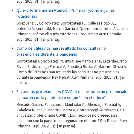
Supl. 2022;(31): [en prensa].
Quiero formarme en Atención Primaria, ¿cómo elijo mis
rotaciones?
Goez Sanz C, Gorrotxategi Gorrotxategi PJ, Callejas Pozo JE,
Ledesma Albarrán JM, Murcia García J. Quiero formarme en Atención
Primaria, ¿cómo elijo mis rotaciones? Rev Pediatr Aten Primaria.
Supl. 2022;(31): [en prensa].
Como de útiles nos han resultado las consultas no
presenciales durante la pandemia
Gorrotxategi Gorrotxategi PJ, Intxauspe Maritxalar A, Legarda-Ereño
Rivera E, Urberuaga Pascual A, Zabaleta Rueda A, Maneiro Oteiza A.
Como de útiles nos han resultado las consultas no presenciales
durante la pandemia. Rev Pediatr Aten Primaria. Supl. 2022;(31): [en
prensa].
Encuestas profesionales COVID. ¿Los métodos no presenciales
acabarán con la pandemia o seguirán en el futuro?
Mercado Ozcariz P, Intxauspe Maritxalar A, Urberuaga Pascual A,
Zabaleta Rueda A, Maneiro Oteiza A, Gorrotxategi Gorrotxategi PJ.
Encuestas profesionales COVID. ¿Los métodos no presenciales
acabarán con la pandemia o seguirán en el futuro? Rev Pediatr Aten
Primaria. Supl. 2022;(31): [en prensa].