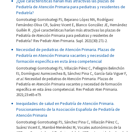
¿Qué características harían más atractivas las plazas de
Pediatría de Atención Primaria para pediatras y residentes de
Pediatría?
Gorrotxategi Gorrotxategi PJ, Bejarano López MA, Rodríguez
Fernández-Oliva CR, Suárez Vicent E, Blanco González JE, Hernández
Guillén R. ¿Qué características harían más atractivas las plazas de
Pediatría de Atención Primaria para pediatras y residentes de
Pediatría? Rev Pediatr Aten Primaria. Supl. 2021(30):271-2.
Necesidad de pediatras de Atención Primaria. Plazas de
Pediatría en Atención Primaria vacantes y necesidad de
formación específica en esta área competencial
Gorrotxategi Gorrotxategi PJ, Villaizán Pérez C, Pellegrini Belinchón
FJ, Domínguez Aurrecoechea B, Sánchez Pina C, García-Sala Viguer F,
et al
. Necesidad de pediatras de Atención Primaria. Plazas de
Pediatría en Atención Primaria vacantes y necesidad de formación
específica en esta área competencial. Rev Pediatr Aten Primaria.
2021;23:e65-e79.
Inequidades de salud en Pediatría de Atención Primaria.
Posicionamiento de la Asociación Española de Pediatría de
Atención Primaria
Gorrotxategi Gorrotxategi PJ, Sánchez Pina C, Villaizán Pérez C,
Suárez Vicent E, Mambié Menéndez M, Vocales autonómicos de la