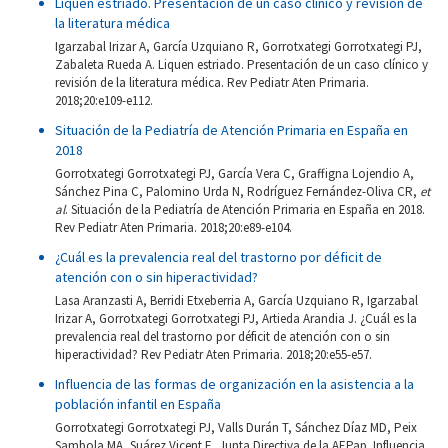
Liquen estriado. Presentación de un caso clínico y revisión de
la literatura médica
Igarzabal Irizar A, García Uzquiano R, Gorrotxategi Gorrotxategi PJ,
Zabaleta Rueda A. Liquen estriado. Presentación de un caso clínico y
revisión de la literatura médica. Rev Pediatr Aten Primaria.
2018;20:e109-e112.
Situación de la Pediatría de Atención Primaria en España en
2018
Gorrotxategi Gorrotxategi PJ, García Vera C, Graffigna Lojendio A,
Sánchez Pina C, Palomino Urda N, Rodríguez Fernández-Oliva CR,
et
al
. Situación de la Pediatría de Atención Primaria en España en 2018.
Rev Pediatr Aten Primaria. 2018;20:e89-e104.
¿Cuál es la prevalencia real del trastorno por déficit de
atención con o sin hiperactividad?
Lasa Aranzasti A, Berridi Etxeberria A, García Uzquiano R, Igarzabal
Irizar A, Gorrotxategi Gorrotxategi PJ, Artieda Arandia J. ¿Cuál es la
prevalencia real del trastorno por déficit de atención con o sin
hiperactividad? Rev Pediatr Aten Primaria. 2018;20:e55-e57.
Influencia de las formas de organización en la asistencia a la
población infantil en España
Gorrotxategi Gorrotxategi PJ, Valls Durán T, Sánchez Díaz MD, Peix
Sambola MA, Suárez Vicent E, Junta Directiva de la AEPap. Influencia