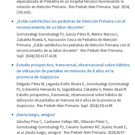
especializada en Pediatría en un hospital terciario favoreciendo la
rotación en Atención Primaria . Rev Pediatr Aten Primaria. Supl. 2024;
(33):e101.
¿Están satisfechos los pediatras de Atención Primaria con el
reconocimiento de su labor docente?
Gorrotxategi Gorrotxategi PJ, García Pérez R, Merino Marcos I,
Zabaleta Rueda A, Asociación Vasca de Pediatría de Atención
Primaria. ¿Están satisfechos los pediatras de Atención Primaria con el
reconocimiento de su labor docente? . Rev Pediatr Aten Primaria.
Supl. 2024;(33):e137-e138.
Estudio prospectivo, transversal, observacional sobre hábitos
de utilización de pantallas en menores de 6 años en la
provincia de Guipúzcoa
Delgado Pérez M, Legarda-Ereño Rivera E, Gorrotxategi Gorrotxategi
PJ, Echeverría Hernando N, Sagastibelza Zabaleta A, Mateo Abad M.
Estudio prospectivo, transversal, observacional sobre hábitos de
utilización de pantallas en menores de 6 años en la provincia de
Guipúzcoa . Rev Pediatr Aten Primaria. Supl. 2024;(33):e149.
¡Hasta luego, amigos!
Sánchez Pina C, Cantarero Vallejo MD, Villaizán Pérez C,
Gorrotxategi Gorrotxategi PJ, Cenarro Guerrero MT, Suárez Vicent E,
et al
. ¡Hasta luego, amigos! . Rev Pediatr Aten Primaria. 2024;26:97-