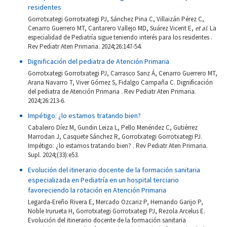
residentes
Gorrotxategi Gorrotxategi PJ, Sánchez Pina C, Villaizán Pérez C,
Cenarro Guerrero MT, Cantarero Vallejo MD, Suárez Vicent E,
et al
. La
especialidad de Pediatría sigue teniendo interés para los residentes .
Rev Pediatr Aten Primaria. 2024;26:147-54.
Dignificación del pediatra de Atención Primaria
Gorrotxategi Gorrotxategi PJ, Carrasco Sanz Á, Cenarro Guerrero MT,
Arana Navarro T, Viver Gómez S, Fidalgo Campaña C. Dignificación
del pediatra de Atención Primaria . Rev Pediatr Aten Primaria.
2024;26:213-6.
Impétigo: ¿lo estamos tratando bien?
Cabaleiro Díez M, Gundin Leiza L, Pello Menéndez C, Gutiérrez
Marrodan J, Casquete Sánchez R, Gorrotxategi Gorrotxategi PJ.
Impétigo: ¿lo estamos tratando bien? . Rev Pediatr Aten Primaria.
Supl. 2024;(33):e53.
Evolución del itinerario docente de la formación sanitaria
especializada en Pediatría en un hospital terciario
favoreciendo la rotación en Atención Primaria
Legarda-Ereño Rivera E, Mercado Ozcariz P, Hernando Garijo P,
Noble Irurueta H, Gorrotxategi Gorrotxategi PJ, Rezola Arcelus E.
Evolución del itinerario docente de la formación sanitaria