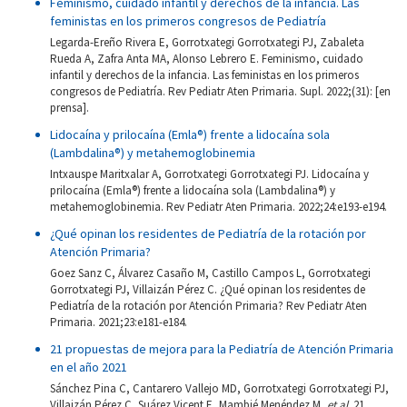
Feminismo, cuidado infantil y derechos de la infancia. Las
feministas en los primeros congresos de Pediatría
Legarda-Ereño Rivera E, Gorrotxategi Gorrotxategi PJ, Zabaleta
Rueda A, Zafra Anta MA, Alonso Lebrero E. Feminismo, cuidado
infantil y derechos de la infancia. Las feministas en los primeros
congresos de Pediatría. Rev Pediatr Aten Primaria. Supl. 2022;(31): [en
prensa].
Lidocaína y prilocaína (Emla®) frente a lidocaína sola
(Lambdalina®) y metahemoglobinemia
Intxauspe Maritxalar A, Gorrotxategi Gorrotxategi PJ. Lidocaína y
prilocaína (Emla®) frente a lidocaína sola (Lambdalina®) y
metahemoglobinemia. Rev Pediatr Aten Primaria. 2022;24:e193-e194.
¿Qué opinan los residentes de Pediatría de la rotación por
Atención Primaria?
Goez Sanz C, Álvarez Casaño M, Castillo Campos L, Gorrotxategi
Gorrotxategi PJ, Villaizán Pérez C. ¿Qué opinan los residentes de
Pediatría de la rotación por Atención Primaria? Rev Pediatr Aten
Primaria. 2021;23:e181-e184.
21 propuestas de mejora para la Pediatría de Atención Primaria
en el año 2021
Sánchez Pina C, Cantarero Vallejo MD, Gorrotxategi Gorrotxategi PJ,
Villaizán Pérez C, Suárez Vicent E, Mambié Menéndez M,
et al
. 21