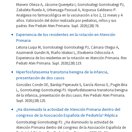
Manero Oteiza A, Jácome Querejeta I, Gorrotxategi Gorrotxategi PJ,
Zabaleta Rueda A, Urberuaga Pascual A, Aizpurua Galdeano P.
Analgesia no farmacológica en la vacunación a los 2, 11 meses y 4
años. Valoración del dolor realizada por pediatras, niños y sus
padres. Rev Pediatr Aten Primaria. Supl. 2020;(28):76.
Experiencia de los residentes en la rotación en Atención
Primaria
Letona Luqui M, Gorrotxategi Gorrotxategi PJ, Cámara Otegui A,
Azurmendi Gundin N, Riaño Idiakez L, Etxeberria Odriozola A.
Experiencia de los residentes en la rotación en Atención Primaria. Rev
Pediatr Aten Primaria. Supl. 2020;(28):119.
Hiperfosfatasemia transitoria benigna de la infancia,
presentación de dos casos
González Conde OE, Bardaji Pejenaute S, García Alonso E, Pugès Bria
L, Gorrotxategi Gorrotxategi PJ. Hiperfosfatasemia transitoria benigna
de la infancia, presentación de dos casos. Rev Pediatr Aten Primaria.
Supl. 2020;(28):125.
¿Ha disminuido la actividad de Atención Primaria dentro del
congreso de la Asociación Española de Pediatría? Réplica
Gorrotxategi Gorrotxategi PJ. ¿Ha disminuido la actividad de
Atención Primaria dentro del congreso de la Asociación Española de