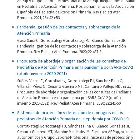
AEPap y Grupo Laboral-Profesional de la AEPap. Inequidades de salud
en Pediatría de Atención Primaria. Posicionamiento de la Asociación
Española de Pediatría de Atención Primaria. Rev Pediatr Aten
Primaria. 2021;23:e42-e53.
Pandemia, gestión de los contactos y sobrecarga de la
Atención Primaria
Goez Sanz C, Gorrotxategi Gorrotxategi PJ, Blanco González JE.
Pandemia, gestión de los contactos y sobrecarga de la Atención
Primaria. Rev Pediatr Aten Primaria. 2020;22:437-9.
Propuesta de abordaje y organización de las consultas de
Pediatría de Atención Primaria en la pandemia por SARS-CoV-2
(otoño-invierno 2020-2021)
Suárez Vicent E, Gorrotxategi Gorrotxategi PJ, Sánchez Pina C,
Villaizán Pérez C, Cenarro Guerrero MT, Cantarero Vallejo MD,
et al
.
Propuesta de abordaje y organización de las consultas de Pediatría
de Atención Primaria en la pandemia por SARS-CoV-2 (otoño-
invierno 2020-2021). Rev Pediatr Aten Primaria. 2020;22:241-50.
Sistemas de protección y detección de contagios en los
pediatras de Atención Primaria en la epidemia por COVID-19
Gorrotxategi Gorrotxategi PJ, Sánchez Pina C, Blanco González JE,
Cenarro Guerrero MT, Mambié Menéndez M, Ejecutivo AEPap, vocales
autonómicos y Grupo Laboral-Profesional. Sistemas de protección y