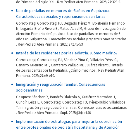
de Primaria del siglo XXI . Rev Pediatr Aten Primaria. 2025;27:323-9.
Uso de pantallas en menores de 6 años en Guipúzcoa.
Características sociales y repercusiones sanitarias
Gorrotxategi Gorrotxategi PJ, Delgado Pérez M, Etxeberría Hernando
N, Legarda-Ereño Rivera E, Mateo Abad M, Grupo de Investigación de
Atención Primaria de Gipuzkoa. Uso de pantallas en menores de 6
años en Guipúzcoa. Características sociales y repercusiones sanitarias
. Rev Pediatr Aten Primaria. 2025;27:145-53.
Interés de los residentes por la Pediatría. ¿Cómo medirlo?
Gorrotxategi Gorrotxategi PJ, Sánchez Pina C, Villaizán Pérez C,
Cenarro Guerrero MT, Cantarero Vallejo MD, Suárez Vicent E. Interés
de los residentes por la Pediatría. ¿Cómo medirlo? . Rev Pediatr Aten
Primaria. 2025;27:e9-e10.
Inmigración y reagrupación familiar. Consecuencias
sociosanitarias
Casquete Sánchez R, Bandrés Olaizola A, Gutiérrez Marrodan J,
Gundín Leiza L, Gorrotxategi Gorrotxategi PJ, Pérez-Rubio Villalobos
T. Inmigración y reagrupación familiar. Consecuencias sociosanitarias
. Rev Pediatr Aten Primaria. Supl. 2025;(34):e146.
Implementación de estrategias para mejorar la coordinación
entre profesionales de pediatría hospitalaria y de Atención