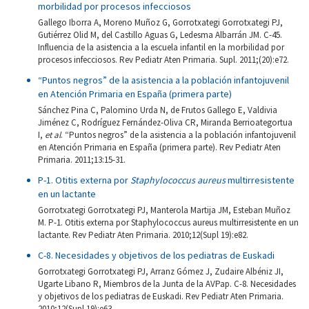
morbilidad por procesos infecciosos
Gallego Iborra A, Moreno Muñoz G, Gorrotxategi Gorrotxategi PJ,
Gutiérrez Olid M, del Castillo Aguas G, Ledesma Albarrán JM. C-45.
Influencia de la asistencia a la escuela infantil en la morbilidad por
procesos infecciosos. Rev Pediatr Aten Primaria. Supl. 2011;(20):e72.
“Puntos negros” de la asistencia a la población infantojuvenil
en Atención Primaria en España (primera parte)
Sánchez Pina C, Palomino Urda N, de Frutos Gallego E, Valdivia
Jiménez C, Rodríguez Fernández-Oliva CR, Miranda Berrioategortua
I,
et al
. “Puntos negros” de la asistencia a la población infantojuvenil
en Atención Primaria en España (primera parte). Rev Pediatr Aten
Primaria. 2011;13:15-31.
P-1. Otitis externa por
Staphylococcus
aureus
multirresistente
en un lactante
Gorrotxategi Gorrotxategi PJ, Manterola Martija JM, Esteban Muñoz
M. P-1. Otitis externa por Staphylococcus aureus multirresistente en un
lactante. Rev Pediatr Aten Primaria. 2010;12(Supl 19):e82.
C-8. Necesidades y objetivos de los pediatras de Euskadi
Gorrotxategi Gorrotxategi PJ, Arranz Gómez J, Zudaire Albéniz JI,
Ugarte Libano R, Miembros de la Junta de la AVPap. C-8. Necesidades
y objetivos de los pediatras de Euskadi. Rev Pediatr Aten Primaria.
2010;12(Supl 19):e63.