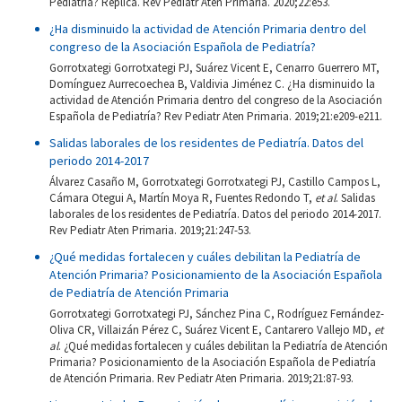
Pediatría? Réplica. Rev Pediatr Aten Primaria. 2020;22:e53.
¿Ha disminuido la actividad de Atención Primaria dentro del
congreso de la Asociación Española de Pediatría?
Gorrotxategi Gorrotxategi PJ, Suárez Vicent E, Cenarro Guerrero MT,
Domínguez Aurrecoechea B, Valdivia Jiménez C. ¿Ha disminuido la
actividad de Atención Primaria dentro del congreso de la Asociación
Española de Pediatría? Rev Pediatr Aten Primaria. 2019;21:e209-e211.
Salidas laborales de los residentes de Pediatría. Datos del
periodo 2014-2017
Álvarez Casaño M, Gorrotxategi Gorrotxategi PJ, Castillo Campos L,
Cámara Otegui A, Martín Moya R, Fuentes Redondo T,
et al
. Salidas
laborales de los residentes de Pediatría. Datos del periodo 2014-2017.
Rev Pediatr Aten Primaria. 2019;21:247-53.
¿Qué medidas fortalecen y cuáles debilitan la Pediatría de
Atención Primaria? Posicionamiento de la Asociación Española
de Pediatría de Atención Primaria
Gorrotxategi Gorrotxategi PJ, Sánchez Pina C, Rodríguez Fernández-
Oliva CR, Villaizán Pérez C, Suárez Vicent E, Cantarero Vallejo MD,
et
al
. ¿Qué medidas fortalecen y cuáles debilitan la Pediatría de Atención
Primaria? Posicionamiento de la Asociación Española de Pediatría
de Atención Primaria. Rev Pediatr Aten Primaria. 2019;21:87-93.