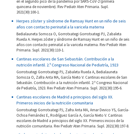
en el segundo pico de la pandemia por SARS-CoV-2 (primera
quincena de noviembre). Rev Pediatr Aten Primaria. Supl.
2021(30):100-1.
Herpes zóster y síndrome de Ramsay Hunt en un niño de seis
años con contacto perinatal a la varicela materna
Bedialauneta Somoza O, Gorrotxategi Gorrotxategi PJ, Zabaleta
Rueda A. Herpes zóster y síndrome de Ramsay Hunt en un niño de seis
años con contacto perinatal a la varicela materna. Rev Pediatr Aten
Primaria. Supl. 2021(30):110-1.
Cantinas escolares de San Sebastián. Contribución a la
nutrición infantil. 2.º Congreso Nacional de Pediatría, 1923
Gorrotxategi Gorrotxategi PJ, Zabaleta Rueda A, Bedialauneta
Somoza O, Zafra Anta MA, García Nieto V. Cantinas escolares de San
Sebastián. Contribución a la nutrición infantil. 2.º Congreso Nacional
de Pediatría, 1923. Rev Pediatr Aten Primaria. Supl. 2021(30):195-6.
Cantinas escolares de Madrid a principios del siglo XX.
Primeros inicios de la nutrición comunitaria
Gorrotxategi Gorrotxategi PJ, Zafra Anta MA, Amar Devico YS, García-
Ochoa Fernández E, Rodríguez García A, García Nieto V. Cantinas
escolares de Madrid a principios del siglo XX. Primeros inicios de la
nutrición comunitaria. Rev Pediatr Aten Primaria. Supl. 2021(30):197-8.