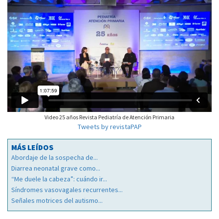
Video 25 años Revista Pediatría de Atención Primaria
Tweets by revistaPAP
MÁS LEÍDOS
Abordaje de la sospecha de...
Diarrea neonatal grave como...
“Me duele la cabeza”: cuándo ir...
Síndromes vasovagales recurrentes...
Señales motrices del autismo...