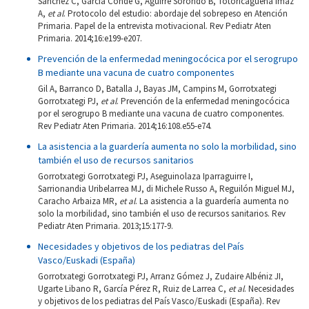
Sánchez C, García Conde G, Aguirre Sorondo B, Totoricaguena Imaz
A,
et al
. Protocolo del estudio: abordaje del sobrepeso en Atención
Primaria. Papel de la entrevista motivacional. Rev Pediatr Aten
Primaria. 2014;16:e199-e207.
Prevención de la enfermedad meningocócica por el serogrupo
B mediante una vacuna de cuatro componentes
Gil A, Barranco D, Batalla J, Bayas JM, Campins M, Gorrotxategi
Gorrotxategi PJ,
et al
. Prevención de la enfermedad meningocócica
por el serogrupo B mediante una vacuna de cuatro componentes.
Rev Pediatr Aten Primaria. 2014;16:108.e55-e74.
La asistencia a la guardería aumenta no solo la morbilidad, sino
también el uso de recursos sanitarios
Gorrotxategi Gorrotxategi PJ, Aseguinolaza Iparraguirre I,
Sarrionandia Uribelarrea MJ, di Michele Russo A, Reguilón Miguel MJ,
Caracho Arbaiza MR,
et al
. La asistencia a la guardería aumenta no
solo la morbilidad, sino también el uso de recursos sanitarios. Rev
Pediatr Aten Primaria. 2013;15:177-9.
Necesidades y objetivos de los pediatras del País
Vasco/Euskadi (España)
Gorrotxategi Gorrotxategi PJ, Arranz Gómez J, Zudaire Albéniz JI,
Ugarte Libano R, García Pérez R, Ruiz de Larrea C,
et al
. Necesidades
y objetivos de los pediatras del País Vasco/Euskadi (España). Rev