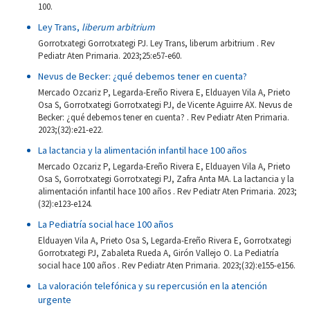
100.
Ley Trans,
liberum arbitrium
Gorrotxategi Gorrotxategi PJ. Ley Trans, liberum arbitrium . Rev
Pediatr Aten Primaria. 2023;25:e57-e60.
Nevus de Becker: ¿qué debemos tener en cuenta?
Mercado Ozcariz P, Legarda-Ereño Rivera E, Elduayen Vila A, Prieto
Osa S, Gorrotxategi Gorrotxategi PJ, de Vicente Aguirre AX. Nevus de
Becker: ¿qué debemos tener en cuenta? . Rev Pediatr Aten Primaria.
2023;(32):e21-e22.
La lactancia y la alimentación infantil hace 100 años
Mercado Ozcariz P, Legarda-Ereño Rivera E, Elduayen Vila A, Prieto
Osa S, Gorrotxategi Gorrotxategi PJ, Zafra Anta MA. La lactancia y la
alimentación infantil hace 100 años . Rev Pediatr Aten Primaria. 2023;
(32):e123-e124.
La Pediatría social hace 100 años
Elduayen Vila A, Prieto Osa S, Legarda-Ereño Rivera E, Gorrotxategi
Gorrotxategi PJ, Zabaleta Rueda A, Girón Vallejo O. La Pediatría
social hace 100 años . Rev Pediatr Aten Primaria. 2023;(32):e155-e156.
La valoración telefónica y su repercusión en la atención
urgente