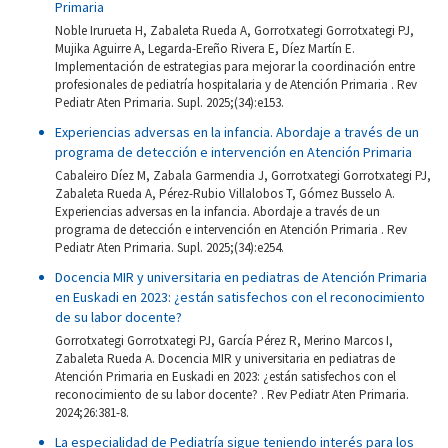
Primaria
Noble Irurueta H, Zabaleta Rueda A, Gorrotxategi Gorrotxategi PJ,
Mujika Aguirre A, Legarda-Ereño Rivera E, Díez Martín E.
Implementación de estrategias para mejorar la coordinación entre
profesionales de pediatría hospitalaria y de Atención Primaria . Rev
Pediatr Aten Primaria. Supl. 2025;(34):e153.
Experiencias adversas en la infancia. Abordaje a través de un
programa de detección e intervención en Atención Primaria
Cabaleiro Díez M, Zabala Garmendia J, Gorrotxategi Gorrotxategi PJ,
Zabaleta Rueda A, Pérez-Rubio Villalobos T, Gómez Busselo A.
Experiencias adversas en la infancia. Abordaje a través de un
programa de detección e intervención en Atención Primaria . Rev
Pediatr Aten Primaria. Supl. 2025;(34):e254.
Docencia MIR y universitaria en pediatras de Atención Primaria
en Euskadi en 2023: ¿están satisfechos con el reconocimiento
de su labor docente?
Gorrotxategi Gorrotxategi PJ, García Pérez R, Merino Marcos I,
Zabaleta Rueda A. Docencia MIR y universitaria en pediatras de
Atención Primaria en Euskadi en 2023: ¿están satisfechos con el
reconocimiento de su labor docente? . Rev Pediatr Aten Primaria.
2024;26:381-8.
La especialidad de Pediatría sigue teniendo interés para los