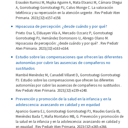
Erauskin Iturrioz M, Mujika Aguirre A, Mata Etxaniz M, Cámara Otegui
A, Gorrotxategi Gorrotxategi PJ, Calvo Monge C. La valoración
telefónica y su repercusión en la atención urgente . Rev Pediatr Aten
Primaria. 2023;(32):e157-e158.
Hipoacusia de percepción: ¿desde cuándo y por qué?
Prieto Osa S, Elduayen Vila A, Mercado Ozcariz P, Gorrotxategi
Gorrotxategi PJ, Hernández Dorronsoro U, Abrego Olano M.
Hipoacusia de percepción: ¿desde cuándo y por qué? . Rev Pediatr
Aten Primaria. 2023;(32):e163-e164.
Estudio sobre las compensaciones que ofrecen las diferentes
autonomías por cubrir las ausencias de compañeros no
sustituidos
Mambié Menéndez M, Canadell Villaret D, Gorrotxategi Gorrotxategi
PJ. Estudio sobre las compensaciones que ofrecen las diferentes
autonomías por cubrir las ausencias de compañeros no sustituidos .
Rev Pediatr Aten Primaria. 2023;(32):e239-e240.
Prevención y promoción de la salud en la infancia y en la
adolescencia: avanzando en calidad y en equidad
Aparicio Guerra EJ, Gorrotxategi Gorrotxategi PJ, Maudes García IB,
Menéndez Bada T, Maña Montalvo MB, G. Prevención y promoción de
la salud en la infancia y en la adolescencia: avanzando en calidad y
en equidad . Rev Pediatr Aten Primaria. 2023;(32):e265-e266.