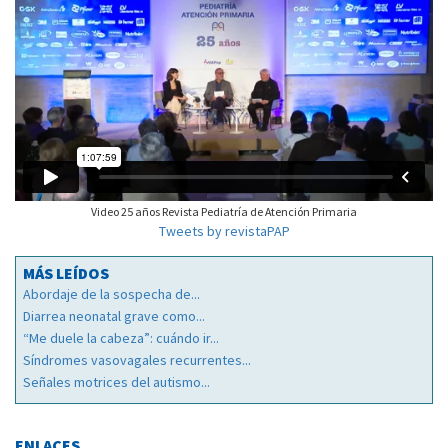
Video 25 años Revista Pediatría de Atención Primaria
Tweets by revistaPAP
MÁS LEÍDOS
Abordaje de la sospecha de...
Diarrea neonatal grave como...
“Me duele la cabeza”: cuándo ir...
Síndromes vasovagales recurrentes...
Señales motrices del autismo...
ENLACES