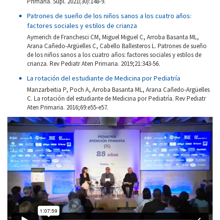
Primaria. Supl. 2021(30):148-9.
Patrones de sueño de los niños sanos a los cuatro años:
factores sociales y estilos de crianza
Aymerich de Franchesci CM, Miguel Miguel C, Arroba Basanta ML,
Arana Cañedo-Argüelles C, Cabello Ballesteros L. Patrones de sueño
de los niños sanos a los cuatro años: factores sociales y estilos de
crianza. Rev Pediatr Aten Primaria. 2019;21:343-56.
La rotación del estudiante de Medicina por Pediatría
Manzarbeitia P, Poch A, Arroba Basanta ML, Arana Cañedo-Argüelles
C. La rotación del estudiante de Medicina por Pediatría. Rev Pediatr
Aten Primaria. 2016;69:e55-e57.