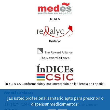
MEDES
Redalyc
The Reward Alliance
ÍnDICEs-CSIC (Información y Documentación de la Ciencia en España)
Ver más enlaces
¿Es usted profesional sanitario apto para prescribir o
dispensar medicamentos?
ISSN | 2174-4106
Publicación Open Acess, incluida en DOAJ, sin cargo por
publicación.