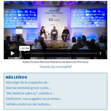
Video 25 años Revista Pediatría de Atención Primaria
Tweets by revistaPAP
MÁS LEÍDOS
Abordaje de la sospecha de...
Diarrea neonatal grave como...
“Me duele la cabeza”: cuándo ir...
Síndromes vasovagales recurrentes...
Señales motrices del autismo...