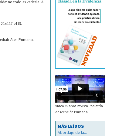
ide: no todo es varicela. A
;20:e117-e119.
ediatr Aten Primaria.
Video 25 años Revista Pediatría
de Atención Primaria
MÁS LEÍDOS
Abordaje de la...