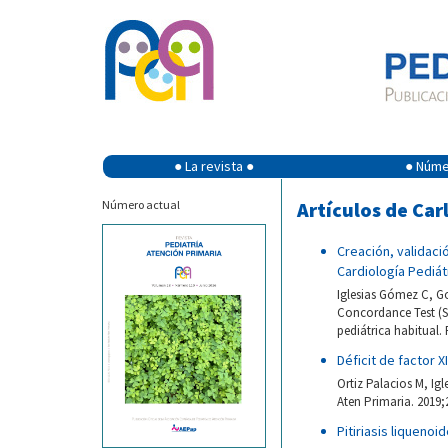
● La revista ●
● Númer
Número actual
Artículos de Car
Creación, validaci
Cardiología Pediát
Iglesias Gómez C, Go
Concordance Test (S
pediátrica habitual. 
Déficit de factor X
Ortiz Palacios M, Ig
Aten Primaria. 2019;
Pitiriasis liquenoi