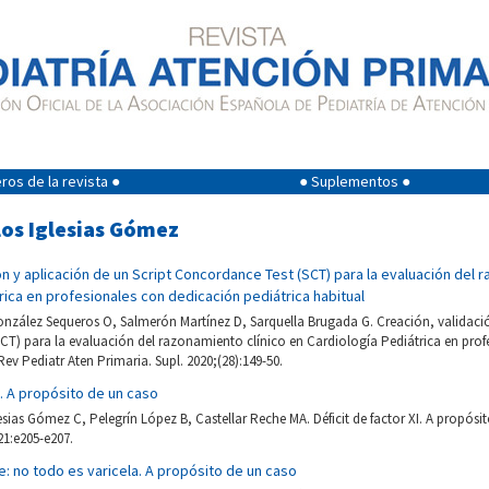
os de la revista ●
● Suplementos ●
los Iglesias Gómez
ón y aplicación de un Script Concordance Test (SCT) para la evaluación del 
rica en profesionales con dedicación pediátrica habitual
nzález Sequeros O, Salmerón Martínez D, Sarquella Brugada G. Creación, validació
CT) para la evaluación del razonamiento clínico en Cardiología Pediátrica en prof
Rev Pediatr Aten Primaria. Supl. 2020;(28):149-50.
I. A propósito de un caso
lesias Gómez C, Pelegrín López B, Castellar Reche MA. Déficit de factor XI. A propósi
21:e205-e207.
de: no todo es varicela. A propósito de un caso