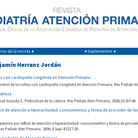
os de la revista ●
● Suplementos ●
njamín Herranz Jordán
os con cardiopatía congénita en Atención Primaria
ntrol de los niños con cardiopatía congénita en Atención Primaria. Rev Pediatr Ate
cabeza
ad Irazusta E. Pediculosis de la cabeza. Rev Pediatr Aten Primaria. 2008;10:267-86.
cit de atención e hiperactividad: conocimientos y forma de proceder de lo
astorno por déficit de atención e hiperactividad: conocimientos y forma de procede
ev Pediatr Aten Primaria. 2006; 8 Supl 4:S217-39.