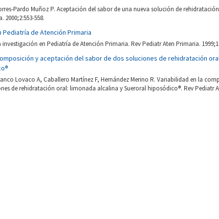
orres-Pardo Muñoz P. Aceptación del sabor de una nueva solución de rehidratación
a. 2000;2:553-558.
n Pediatría de Atención Primaria
 investigación en Pediatría de Atención Primaria. Rev Pediatr Aten Primaria. 1999;1
 composición y aceptación del sabor de dos soluciones de rehidratación oral
co®
ranco Lovaco A, Caballero Martínez F, Hernández Merino R. Variabilidad en la comp
nes de rehidratación oral: limonada alcalina y Sueroral hiposódico®. Rev Pediatr A