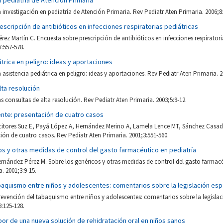
n pediatría de Atención Primaria
 investigación en pediatría de Atención Primaria. Rev Pediatr Aten Primaria. 2006;8:
scripción de antibióticos en infecciones respiratorias pediátricas
rez Martín C. Encuesta sobre prescripción de antibióticos en infecciones respiratori
7:557-578.
átrica en peligro: ideas y aportaciones
 asistencia pediátrica en peligro: ideas y aportaciones. Rev Pediatr Aten Primaria. 2
lta resolución
s consultas de alta resolución. Rev Pediatr Aten Primaria. 2003;5:9-12.
ente: presentación de cuatro casos
citores Suz E, Payá López A, Hernández Merino A, Lamela Lence MT, Sánchez Casa
ción de cuatro casos. Rev Pediatr Aten Primaria. 2001;3:551-560.
s y otras medidas de control del gasto farmacéutico en pediatría
rnández Pérez M. Sobre los genéricos y otras medidas de control del gasto farmacé
. 2001;3:9-15.
baquismo entre niños y adolescentes: comentarios sobre la legislación esp
evención del tabaquismo entre niños y adolescentes: comentarios sobre la legislac
3:125-128.
or de una nueva solución de rehidratación oral en niños sanos