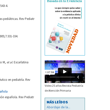
543-4.
as pediátricas. Rev Pediatr
005;7:331-334.
do M,
et al
. Escarlatina
utico en pediatría. Rev
Video 25 años Revista Pediatría
de Atención Primaria
añola
ión española. Rev Pediatr
MÁS LEÍDOS
Abordaje de la...