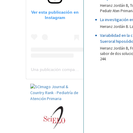
Herranz Jordán B, T
Pediatr Aten Primari
Ver esta publicación en
Instagram
La investigación e
Herranz Jordán B. La
Variabilidad en la
Sueroral hiposódi
Herranz Jordán B, F
sabor de dos solucio
244.
Una publicación compartida por Revista Pediatría de AP-AEPap (@revistapap)