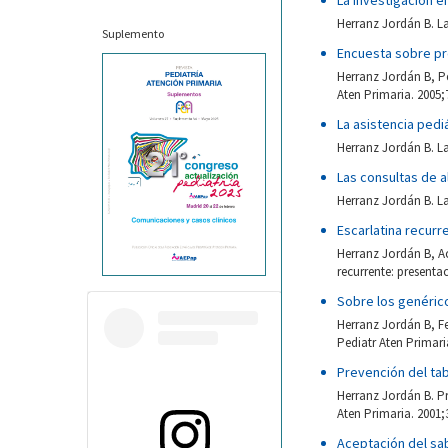
La investigación e
Herranz Jordán B. La
Suplemento
Encuesta sobre pre
Herranz Jordán B, Pé
Aten Primaria. 2005;
La asistencia pedi
Herranz Jordán B. La
Las consultas de a
Herranz Jordán B. La
Escarlatina recurr
Herranz Jordán B, A
recurrente: presenta
Sobre los genérico
Herranz Jordán B, Fe
Pediatr Aten Primaria
Prevención del ta
Herranz Jordán B. Pr
Aten Primaria. 2001;
Aceptación del sab