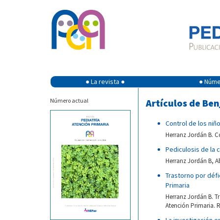
● La revista ●
● Númer
Número actual
Artículos de Be
Control de los niñ
Herranz Jordán B. Co
Pediculosis de la 
Herranz Jordán B, Ab
Trastorno por défi
Primaria
Herranz Jordán B. Tr
Atención Primaria. R