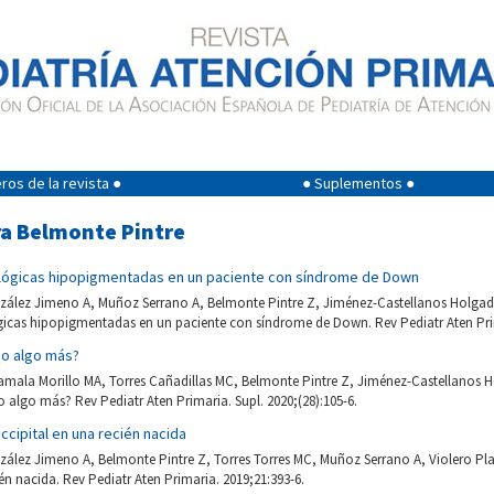
os de la revista ●
● Suplementos ●
ra Belmonte Pintre
lógicas hipopigmentadas en un paciente con síndrome de Down
zález Jimeno A, Muñoz Serrano A, Belmonte Pintre Z, Jiménez-Castellanos Holgado
icas hipopigmentadas en un paciente con síndrome de Down. Rev Pediatr Aten Prima
¿o algo más?
amala Morillo MA, Torres Cañadillas MC, Belmonte Pintre Z, Jiménez-Castellanos Ho
algo más? Rev Pediatr Aten Primaria. Supl. 2020;(28):105-6.
cipital en una recién nacida
zález Jimeno A, Belmonte Pintre Z, Torres Torres MC, Muñoz Serrano A, Violero Pl
ién nacida. Rev Pediatr Aten Primaria. 2019;21:393-6.