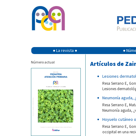
● La revista ●
● Númer
Número actual
Artículos de Zai
Lesiones dermato
Resa Serrano E, Gon
Lesiones dermatológ
Neumonía aguda, 
Resa Serrano E, Mat
Neumonía aguda, ¿o 
Hoyuelo cutáneo oc
Resa Serrano E, Gon
occipital en una rec