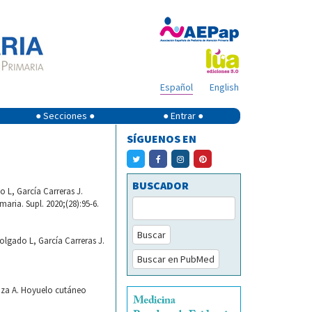
Español
English
● Secciones ●
● Entrar ●
SÍGUENOS EN
BUSCADOR
 L, García Carreras J.
ria. Supl. 2020;(28):95-6.
Buscar
lgado L, García Carreras J.
Buscar en PubMed
aza A. Hoyuelo cutáneo