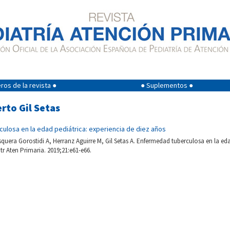
os de la revista ●
● Suplementos ●
erto Gil Setas
ulosa en la edad pediátrica: experiencia de diez años
quera Gorostidi A, Herranz Aguirre M, Gil Setas A. Enfermedad tuberculosa en la eda
tr Aten Primaria. 2019;21:e61-e66.