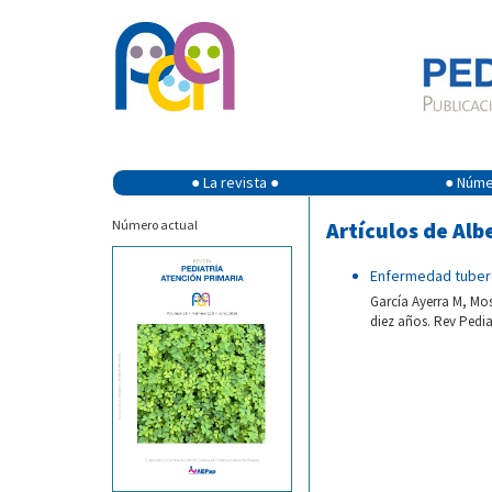
● La revista ●
● Númer
Número actual
Artículos de Alb
Enfermedad tuberc
García Ayerra M, Mos
diez años. Rev Pedia